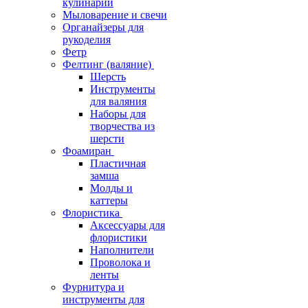
кулинарии
Мыловарение и свечи
Органайзеры для
рукоделия
Фетр
Фелтинг (валяние)
Шерсть
Инструменты
для валяния
Наборы для
творчества из
шерсти
Фоамиран
Пластичная
замша
Молды и
каттеры
Флористика
Аксессуары для
флористики
Наполнители
Проволока и
ленты
Фурнитура и
инструменты для