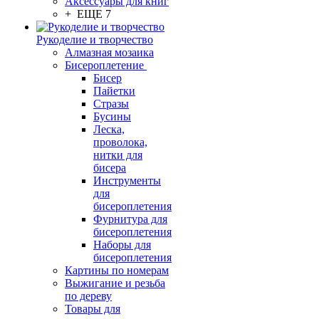
Аксессуары для книг
+ ЕЩЕ 7
Рукоделие и творчество
Алмазная мозаика
Бисероплетение
Бисер
Пайетки
Стразы
Бусины
Леска,
проволока,
нитки для
бисера
Инструменты
для
бисероплетения
Фурнитура для
бисероплетения
Наборы для
бисероплетения
Картины по номерам
Выжигание и резьба
по дереву
Товары для