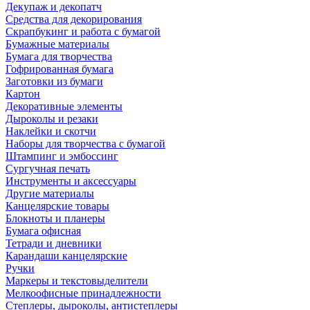
Декупаж и декопатч
Средства для декорирования
Скрапбукинг и работа с бумагой
Бумажные материалы
Бумага для творчества
Гофрированная бумага
Заготовки из бумаги
Картон
Декоративные элементы
Дыроколы и резаки
Наклейки и скотчи
Наборы для творчества с бумагой
Штампинг и эмбоссинг
Сургучная печать
Инструменты и аксессуары
Другие материалы
Канцелярские товары
Блокноты и планеры
Бумага офисная
Тетради и дневники
Карандаши канцелярские
Ручки
Маркеры и текстовыделители
Мелкоофисные принадлежности
Степлеры, дыроколы, антистеплеры