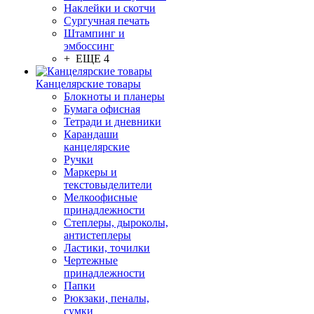
Наклейки и скотчи
Сургучная печать
Штампинг и
эмбоссинг
+ ЕЩЕ 4
Канцелярские товары
Блокноты и планеры
Бумага офисная
Тетради и дневники
Карандаши
канцелярские
Ручки
Маркеры и
текстовыделители
Мелкоофисные
принадлежности
Степлеры, дыроколы,
антистеплеры
Ластики, точилки
Чертежные
принадлежности
Папки
Рюкзаки, пеналы,
сумки