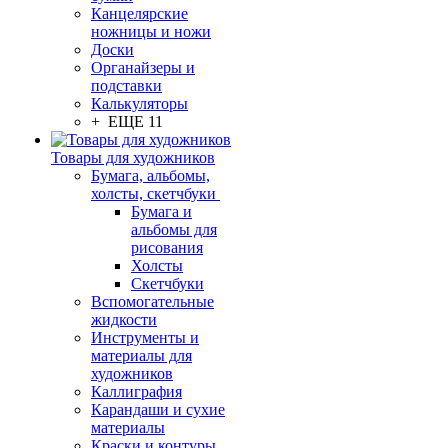
Канцелярские
ножницы и ножи
Доски
Органайзеры и
подставки
Калькуляторы
+ ЕЩЕ 11
Товары для художников
Бумага, альбомы,
холсты, скетчбуки
Бумага и
альбомы для
рисования
Холсты
Скетчбуки
Вспомогательные
жидкости
Инструменты и
материалы для
художников
Каллиграфия
Карандаши и сухие
материалы
Краски и контуры