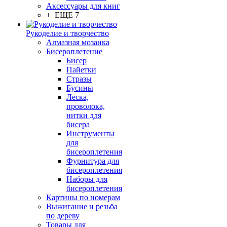
Аксессуары для книг
+ ЕЩЕ 7
Рукоделие и творчество
Алмазная мозаика
Бисероплетение
Бисер
Пайетки
Стразы
Бусины
Леска,
проволока,
нитки для
бисера
Инструменты
для
бисероплетения
Фурнитура для
бисероплетения
Наборы для
бисероплетения
Картины по номерам
Выжигание и резьба
по дереву
Товары для