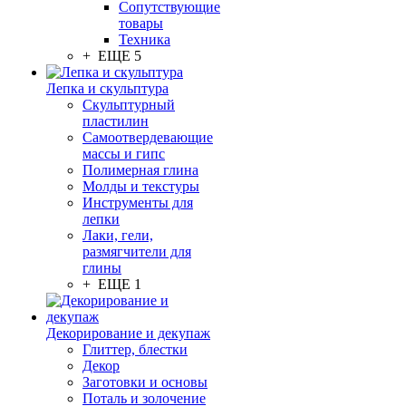
Сопутствующие
товары
Техника
+ ЕЩЕ 5
Лепка и скульптура
Скульптурный
пластилин
Самоотвердевающие
массы и гипс
Полимерная глина
Молды и текстуры
Инструменты для
лепки
Лаки, гели,
размягчители для
глины
+ ЕЩЕ 1
Декорирование и декупаж
Глиттер, блестки
Декор
Заготовки и основы
Поталь и золочение