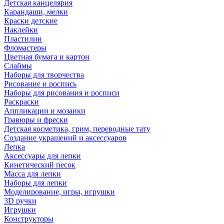
Детская канцелярия
Карандаши, мелки
Краски детские
Наклейки
Пластилин
Фломастеры
Цветная бумага и картон
Слаймы
Наборы для творчества
Рисование и роспись
Наборы для рисования и росписи
Раскраски
Аппликации и мозаики
Гравюры и фрески
Детская косметика, грим, переводные тату
Создание украшений и аксессуаров
Лепка
Аксессуары для лепки
Кинетический песок
Масса для лепки
Наборы для лепки
Моделирование, игры, игрушки
3D ручки
Игрушки
Конструкторы