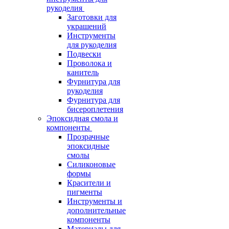
рукоделия
Заготовки для
украшений
Инструменты
для рукоделия
Подвески
Проволока и
канитель
Фурнитура для
рукоделия
Фурнитура для
бисероплетения
Эпоксидная смола и
компоненты
Прозрачные
эпоксидные
смолы
Силиконовые
формы
Красители и
пигменты
Инструменты и
дополнительные
компоненты
Материалы для