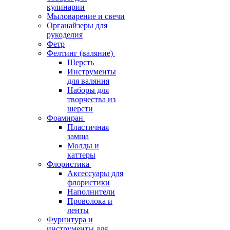
кулинарии
Мыловарение и свечи
Органайзеры для
рукоделия
Фетр
Фелтинг (валяние)
Шерсть
Инструменты
для валяния
Наборы для
творчества из
шерсти
Фоамиран
Пластичная
замша
Молды и
каттеры
Флористика
Аксессуары для
флористики
Наполнители
Проволока и
ленты
Фурнитура и
инструменты для