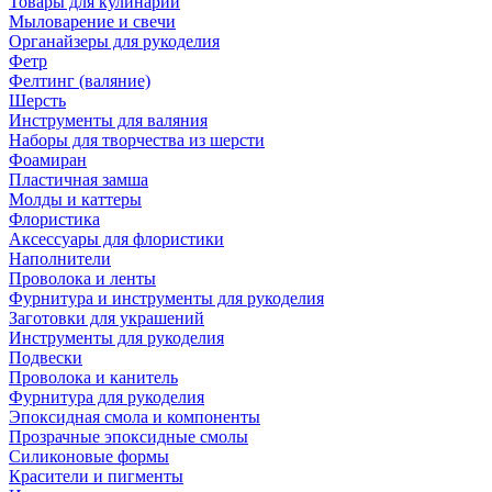
Товары для кулинарии
Мыловарение и свечи
Органайзеры для рукоделия
Фетр
Фелтинг (валяние)
Шерсть
Инструменты для валяния
Наборы для творчества из шерсти
Фоамиран
Пластичная замша
Молды и каттеры
Флористика
Аксессуары для флористики
Наполнители
Проволока и ленты
Фурнитура и инструменты для рукоделия
Заготовки для украшений
Инструменты для рукоделия
Подвески
Проволока и канитель
Фурнитура для рукоделия
Эпоксидная смола и компоненты
Прозрачные эпоксидные смолы
Силиконовые формы
Красители и пигменты