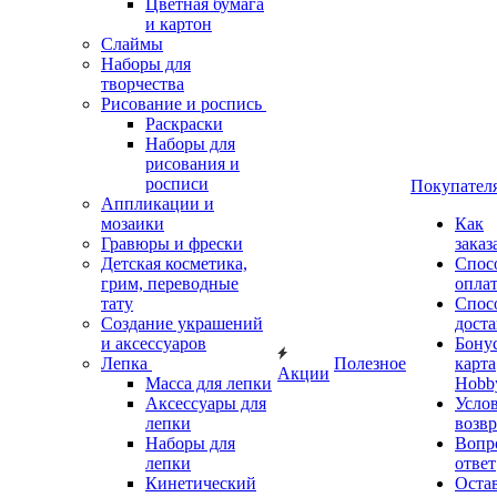
Цветная бумага
и картон
Слаймы
Наборы для
творчества
Рисование и роспись
Раскраски
Наборы для
рисования и
росписи
Покупател
Аппликации и
мозаики
Как
Гравюры и фрески
заказ
Детская косметика,
Спос
грим, переводные
опла
тату
Спос
Создание украшений
дост
и аксессуаров
Бону
Лепка
Полезное
карта
Акции
Масса для лепки
Hobb
Аксессуары для
Усло
лепки
возвр
Наборы для
Вопр
лепки
ответ
Кинетический
Оста