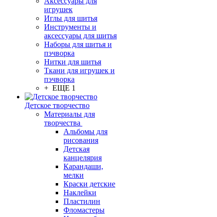
Аксессуары для
игрушек
Иглы для шитья
Инструменты и
аксессуары для шитья
Наборы для шитья и
пэчворка
Нитки для шитья
Ткани для игрушек и
пэчворка
+ ЕЩЕ 1
Детское творчество
Материалы для
творчества
Альбомы для
рисования
Детская
канцелярия
Карандаши,
мелки
Краски детские
Наклейки
Пластилин
Фломастеры