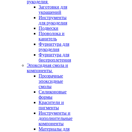
рукоделия
Заготовки для
украшений
Инструменты
для рукоделия
Подвески
Проволока и
канитель
Фурнитура для
рукоделия
Фурнитура для
бисероплетения
Эпоксидная смола и
компоненты
Прозрачные
эпоксидные
смолы
Силиконовые
формы
Красители и
пигменты
Инструменты и
дополнительные
компоненты
Материалы для