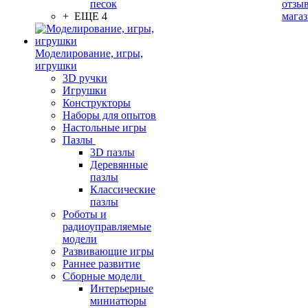
песок
отзыв
+ ЕЩЕ 4
мага
Моделирование, игры,
игрушки
3D ручки
Игрушки
Конструкторы
Наборы для опытов
Настольные игры
Пазлы
3D пазлы
Деревянные
пазлы
Классические
пазлы
Роботы и
радиоуправляемые
модели
Развивающие игры
Раннее развитие
Сборные модели
Интерьерные
миниатюры