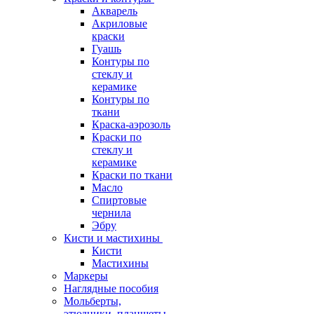
Акварель
Акриловые
краски
Гуашь
Контуры по
стеклу и
керамике
Контуры по
ткани
Краска-аэрозоль
Краски по
стеклу и
керамике
Краски по ткани
Масло
Спиртовые
чернила
Эбру
Кисти и мастихины
Кисти
Мастихины
Маркеры
Наглядные пособия
Мольберты,
этюдники, планшеты