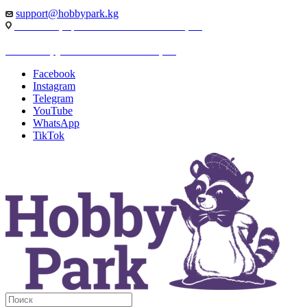
support@hobbypark.kg
г. Бишкек, пр-т. Чынгыза Айтматова, 91
г. Бишкек, ул. Якова Логвиненко, 55
Facebook
Instagram
Telegram
YouTube
WhatsApp
TikTok