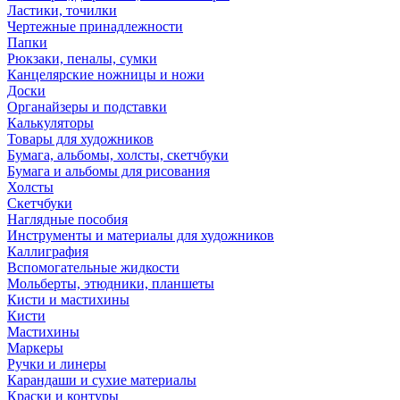
Ластики, точилки
Чертежные принадлежности
Папки
Рюкзаки, пеналы, сумки
Канцелярские ножницы и ножи
Доски
Органайзеры и подставки
Калькуляторы
Товары для художников
Бумага, альбомы, холсты, скетчбуки
Бумага и альбомы для рисования
Холсты
Скетчбуки
Наглядные пособия
Инструменты и материалы для художников
Каллиграфия
Вспомогательные жидкости
Мольберты, этюдники, планшеты
Кисти и мастихины
Кисти
Мастихины
Маркеры
Ручки и линеры
Карандаши и сухие материалы
Краски и контуры