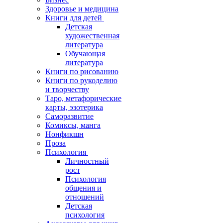
Здоровье и медицина
Книги для детей
Детская
художественная
литература
Обучающая
литература
Книги по рисованию
Книги по рукоделию
и творчеству
Таро, метафорические
карты, эзотерика
Саморазвитие
Комиксы, манга
Нонфикшн
Проза
Психология
Личностный
рост
Психология
общения и
отношений
Детская
психология