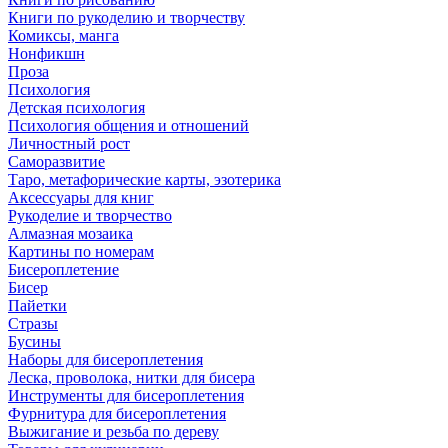
Книги по рукоделию и творчеству
Комиксы, манга
Нонфикшн
Проза
Психология
Детская психология
Психология общения и отношений
Личностный рост
Саморазвитие
Таро, метафорические карты, эзотерика
Аксессуары для книг
Рукоделие и творчество
Алмазная мозаика
Картины по номерам
Бисероплетение
Бисер
Пайетки
Стразы
Бусины
Наборы для бисероплетения
Леска, проволока, нитки для бисера
Инструменты для бисероплетения
Фурнитура для бисероплетения
Выжигание и резьба по дереву