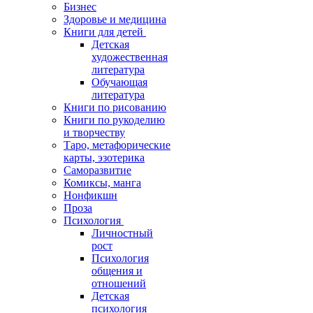
Бизнес
Здоровье и медицина
Книги для детей
Детская
художественная
литература
Обучающая
литература
Книги по рисованию
Книги по рукоделию
и творчеству
Таро, метафорические
карты, эзотерика
Саморазвитие
Комиксы, манга
Нонфикшн
Проза
Психология
Личностный
рост
Психология
общения и
отношений
Детская
психология