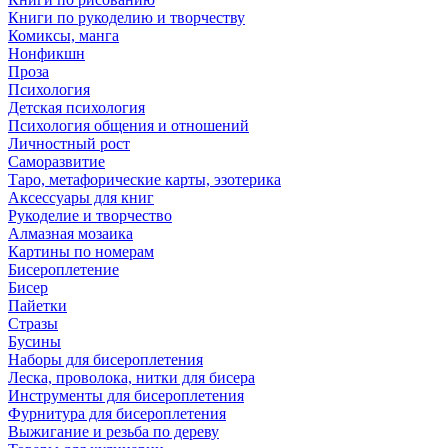
Книги по рукоделию и творчеству
Комиксы, манга
Нонфикшн
Проза
Психология
Детская психология
Психология общения и отношений
Личностный рост
Саморазвитие
Таро, метафорические карты, эзотерика
Аксессуары для книг
Рукоделие и творчество
Алмазная мозаика
Картины по номерам
Бисероплетение
Бисер
Пайетки
Стразы
Бусины
Наборы для бисероплетения
Леска, проволока, нитки для бисера
Инструменты для бисероплетения
Фурнитура для бисероплетения
Выжигание и резьба по дереву