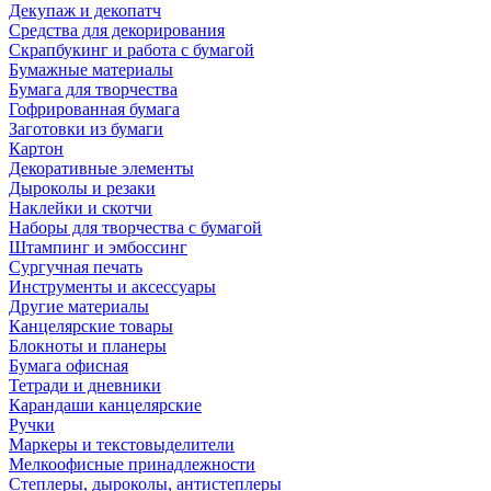
Декупаж и декопатч
Средства для декорирования
Скрапбукинг и работа с бумагой
Бумажные материалы
Бумага для творчества
Гофрированная бумага
Заготовки из бумаги
Картон
Декоративные элементы
Дыроколы и резаки
Наклейки и скотчи
Наборы для творчества с бумагой
Штампинг и эмбоссинг
Сургучная печать
Инструменты и аксессуары
Другие материалы
Канцелярские товары
Блокноты и планеры
Бумага офисная
Тетради и дневники
Карандаши канцелярские
Ручки
Маркеры и текстовыделители
Мелкоофисные принадлежности
Степлеры, дыроколы, антистеплеры