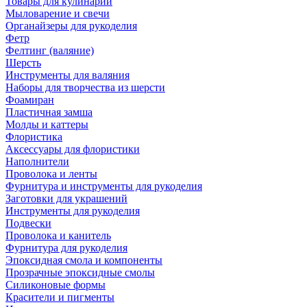
Товары для кулинарии
Мыловарение и свечи
Органайзеры для рукоделия
Фетр
Фелтинг (валяние)
Шерсть
Инструменты для валяния
Наборы для творчества из шерсти
Фоамиран
Пластичная замша
Молды и каттеры
Флористика
Аксессуары для флористики
Наполнители
Проволока и ленты
Фурнитура и инструменты для рукоделия
Заготовки для украшений
Инструменты для рукоделия
Подвески
Проволока и канитель
Фурнитура для рукоделия
Эпоксидная смола и компоненты
Прозрачные эпоксидные смолы
Силиконовые формы
Красители и пигменты