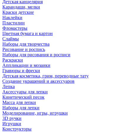
Детская канцелярия
Карандаши, мелки
Краски детские
Наклейки
Пластилин
Фломастеры
Цветная бумага и картон
Слаймы
Наборы для творчества
Рисование и роспись
Наборы для рисования и росписи
Раскраски
Аппликации и мозаики
Гравюры и фрески
Детская косметика, грим, переводные тату
Создание украшений и аксессуаров
Лепка
Аксессуары для лепки
Кинетический песок
Масса для лепки
Наборы для лепки
Моделирование, игры, игрушки
3D ручки
Игрушки
Конструкторы