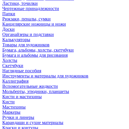
Ластики, точилки
Чертежные принадлежности
Папки
Рюкзаки, пеналы, сумки
Канцелярские ножницы и ножи
Доски
Органайзеры и подставки
Калькуляторы
Товары для художников
Бумага, альбомы, холсты, скетчбуки
Бумага и альбомы для рисования
Холсты
Скетчбуки
Наглядные пособия
Инструменты и материалы для художников
Каллиграфия
Вспомогательные жидкости
Мольберты, этюдники, планшеты
Кисти и мастихины
Кисти
Мастихины
Маркеры
Ручки и линеры
Карандаши и сухие материалы
Краски и контуры