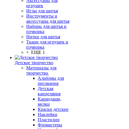
Аксессуары для
игрушек
Иглы для шитья
Инструменты и
аксессуары для шитья
Наборы для шитья и
пэчворка
Нитки для шитья
Ткани для игрушек и
пэчворка
+ ЕЩЕ 1
Детское творчество
Материалы для
творчества
Альбомы для
рисования
Детская
канцелярия
Карандаши,
мелки
Краски детские
Наклейки
Пластилин
Фломастеры