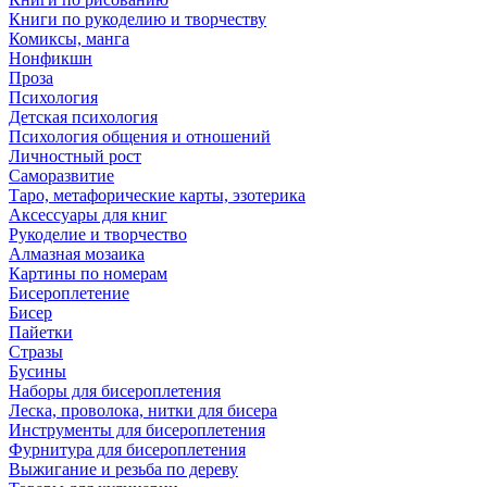
Книги по рукоделию и творчеству
Комиксы, манга
Нонфикшн
Проза
Психология
Детская психология
Психология общения и отношений
Личностный рост
Саморазвитие
Таро, метафорические карты, эзотерика
Аксессуары для книг
Рукоделие и творчество
Алмазная мозаика
Картины по номерам
Бисероплетение
Бисер
Пайетки
Стразы
Бусины
Наборы для бисероплетения
Леска, проволока, нитки для бисера
Инструменты для бисероплетения
Фурнитура для бисероплетения
Выжигание и резьба по дереву