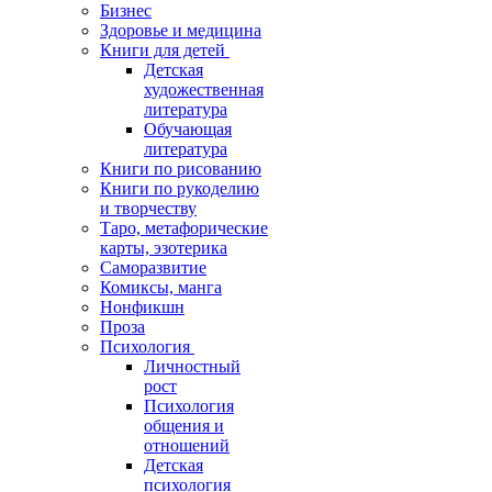
Бизнес
Здоровье и медицина
Книги для детей
Детская
художественная
литература
Обучающая
литература
Книги по рисованию
Книги по рукоделию
и творчеству
Таро, метафорические
карты, эзотерика
Саморазвитие
Комиксы, манга
Нонфикшн
Проза
Психология
Личностный
рост
Психология
общения и
отношений
Детская
психология