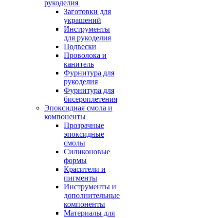
рукоделия
Заготовки для
украшений
Инструменты
для рукоделия
Подвески
Проволока и
канитель
Фурнитура для
рукоделия
Фурнитура для
бисероплетения
Эпоксидная смола и
компоненты
Прозрачные
эпоксидные
смолы
Силиконовые
формы
Красители и
пигменты
Инструменты и
дополнительные
компоненты
Материалы для