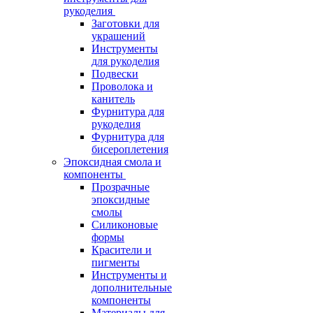
рукоделия
Заготовки для
украшений
Инструменты
для рукоделия
Подвески
Проволока и
канитель
Фурнитура для
рукоделия
Фурнитура для
бисероплетения
Эпоксидная смола и
компоненты
Прозрачные
эпоксидные
смолы
Силиконовые
формы
Красители и
пигменты
Инструменты и
дополнительные
компоненты
Материалы для