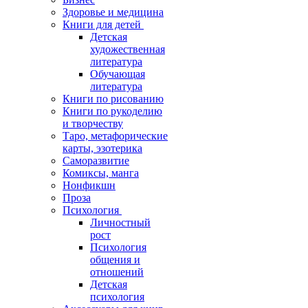
Здоровье и медицина
Книги для детей
Детская
художественная
литература
Обучающая
литература
Книги по рисованию
Книги по рукоделию
и творчеству
Таро, метафорические
карты, эзотерика
Саморазвитие
Комиксы, манга
Нонфикшн
Проза
Психология
Личностный
рост
Психология
общения и
отношений
Детская
психология