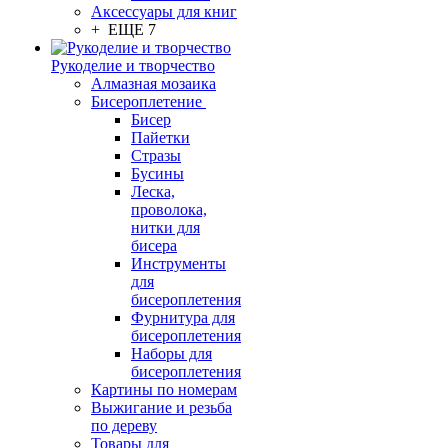
Аксессуары для книг
+ ЕЩЕ 7
Рукоделие и творчество
Алмазная мозаика
Бисероплетение
Бисер
Пайетки
Стразы
Бусины
Леска,
проволока,
нитки для
бисера
Инструменты
для
бисероплетения
Фурнитура для
бисероплетения
Наборы для
бисероплетения
Картины по номерам
Выжигание и резьба
по дереву
Товары для