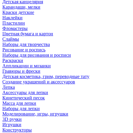
Детская канцелярия
Карандаши, мелки
Краски детские
Наклейки
Пластилин
Фломастеры
Цветная бумага и картон
Слаймы
Наборы для творчества
Рисование и роспись
Наборы для рисования и росписи
Раскраски
Аппликации и мозаики
Гравюры и фрески
Детская косметика, грим, переводные тату
Создание украшений и аксессуаров
Лепка
Аксессуары для лепки
Кинетический песок
Масса для лепки
Наборы для лепки
Моделирование, игры, игрушки
3D ручки
Игрушки
Конструкторы