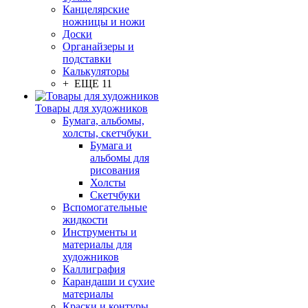
Канцелярские
ножницы и ножи
Доски
Органайзеры и
подставки
Калькуляторы
+ ЕЩЕ 11
Товары для художников
Бумага, альбомы,
холсты, скетчбуки
Бумага и
альбомы для
рисования
Холсты
Скетчбуки
Вспомогательные
жидкости
Инструменты и
материалы для
художников
Каллиграфия
Карандаши и сухие
материалы
Краски и контуры