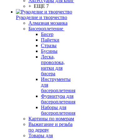
Аксессуары для книг
+ ЕЩЕ 7
Рукоделие и творчество
Алмазная мозаика
Бисероплетение
Бисер
Пайетки
Стразы
Бусины
Леска,
проволока,
нитки для
бисера
Инструменты
для
бисероплетения
Фурнитура для
бисероплетения
Наборы для
бисероплетения
Картины по номерам
Выжигание и резьба
по дереву
Товары для