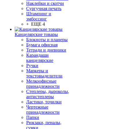
Наклейки и скотчи
Сургучная печать
Штампинг и
эмбоссинг
+ ЕЩЕ 4
Канцелярские товары
Блокноты и планеры
Бумага офисная
Тетради и дневники
Карандаши
канцелярские
Ручки
Маркеры и
текстовыделители
Мелкоофисные
принадлежности
Степлеры, дыроколы,
антистеплеры
Ластики, точилки
Чертежные
принадлежности
Папки
Рюкзаки, пеналы,
сумки