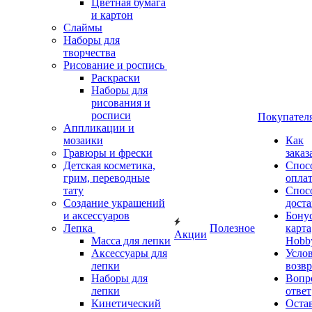
Цветная бумага
и картон
Слаймы
Наборы для
творчества
Рисование и роспись
Раскраски
Наборы для
рисования и
росписи
Покупател
Аппликации и
мозаики
Как
Гравюры и фрески
заказ
Детская косметика,
Спос
грим, переводные
опла
тату
Спос
Создание украшений
дост
и аксессуаров
Бону
Лепка
Полезное
карта
Акции
Масса для лепки
Hobb
Аксессуары для
Усло
лепки
возвр
Наборы для
Вопр
лепки
ответ
Кинетический
Оста