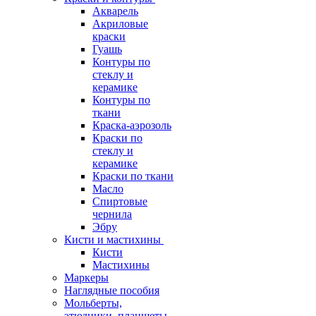
Акварель
Акриловые
краски
Гуашь
Контуры по
стеклу и
керамике
Контуры по
ткани
Краска-аэрозоль
Краски по
стеклу и
керамике
Краски по ткани
Масло
Спиртовые
чернила
Эбру
Кисти и мастихины
Кисти
Мастихины
Маркеры
Наглядные пособия
Мольберты,
этюдники, планшеты