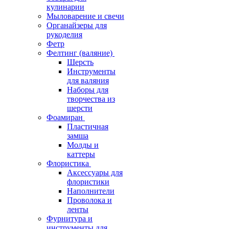
кулинарии
Мыловарение и свечи
Органайзеры для
рукоделия
Фетр
Фелтинг (валяние)
Шерсть
Инструменты
для валяния
Наборы для
творчества из
шерсти
Фоамиран
Пластичная
замша
Молды и
каттеры
Флористика
Аксессуары для
флористики
Наполнители
Проволока и
ленты
Фурнитура и
инструменты для