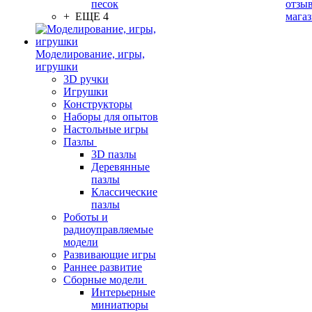
песок
отзыв
+ ЕЩЕ 4
мага
Моделирование, игры,
игрушки
3D ручки
Игрушки
Конструкторы
Наборы для опытов
Настольные игры
Пазлы
3D пазлы
Деревянные
пазлы
Классические
пазлы
Роботы и
радиоуправляемые
модели
Развивающие игры
Раннее развитие
Сборные модели
Интерьерные
миниатюры