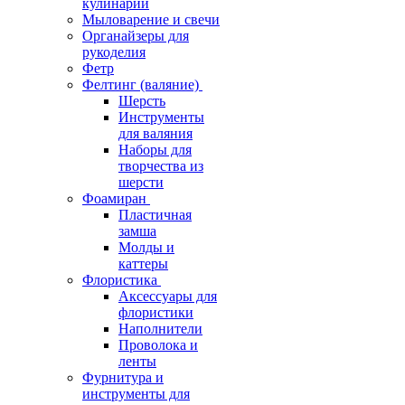
кулинарии
Мыловарение и свечи
Органайзеры для
рукоделия
Фетр
Фелтинг (валяние)
Шерсть
Инструменты
для валяния
Наборы для
творчества из
шерсти
Фоамиран
Пластичная
замша
Молды и
каттеры
Флористика
Аксессуары для
флористики
Наполнители
Проволока и
ленты
Фурнитура и
инструменты для