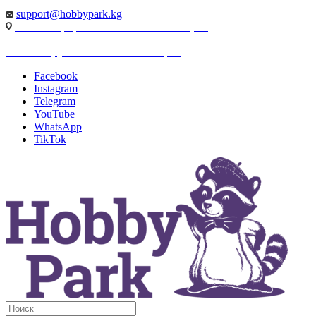
support@hobbypark.kg
г. Бишкек, пр-т. Чынгыза Айтматова, 91
г. Бишкек, ул. Якова Логвиненко, 55
Facebook
Instagram
Telegram
YouTube
WhatsApp
TikTok