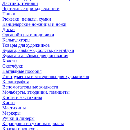
Ластики, точилки
Чертежные принадлежности
Папки
Рюкзаки, пеналы, сумки
Канцелярские ножницы и ножи
Доски
Органайзеры и подставки
Калькуляторы
Товары для художников
Бумага, альбомы, холсты, скетчбуки
Бумага и альбомы для рисования
Холсты
Скетчбуки
Наглядные пособия
Инструменты и материалы для художников
Каллиграфия
Вспомогательные жидкости
Мольберты, этюдники, планшеты
Кисти и мастихины
Кисти
Мастихины
Маркеры
Ручки и линеры
Карандаши и сухие материалы
Краски и контуры