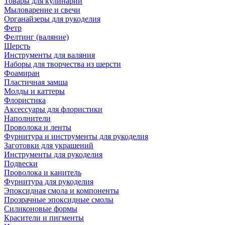
Товары для кулинарии
Мыловарение и свечи
Органайзеры для рукоделия
Фетр
Фелтинг (валяние)
Шерсть
Инструменты для валяния
Наборы для творчества из шерсти
Фоамиран
Пластичная замша
Молды и каттеры
Флористика
Аксессуары для флористики
Наполнители
Проволока и ленты
Фурнитура и инструменты для рукоделия
Заготовки для украшений
Инструменты для рукоделия
Подвески
Проволока и канитель
Фурнитура для рукоделия
Эпоксидная смола и компоненты
Прозрачные эпоксидные смолы
Силиконовые формы
Красители и пигменты