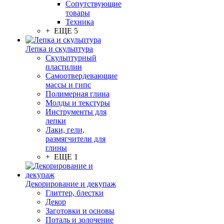
Сопутствующие
товары
Техника
+ ЕЩЕ 5
Лепка и скульптура
Скульптурный
пластилин
Самоотвердевающие
массы и гипс
Полимерная глина
Молды и текстуры
Инструменты для
лепки
Лаки, гели,
размягчители для
глины
+ ЕЩЕ 1
Декорирование и декупаж
Глиттер, блестки
Декор
Заготовки и основы
Поталь и золочение