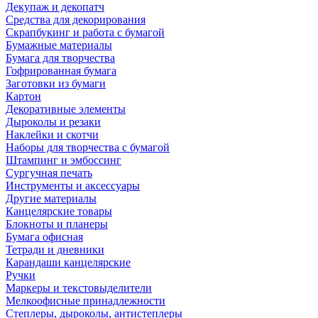
Декупаж и декопатч
Средства для декорирования
Скрапбукинг и работа с бумагой
Бумажные материалы
Бумага для творчества
Гофрированная бумага
Заготовки из бумаги
Картон
Декоративные элементы
Дыроколы и резаки
Наклейки и скотчи
Наборы для творчества с бумагой
Штампинг и эмбоссинг
Сургучная печать
Инструменты и аксессуары
Другие материалы
Канцелярские товары
Блокноты и планеры
Бумага офисная
Тетради и дневники
Карандаши канцелярские
Ручки
Маркеры и текстовыделители
Мелкоофисные принадлежности
Степлеры, дыроколы, антистеплеры