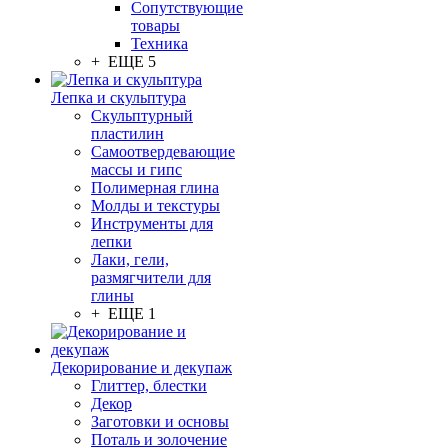
Сопутствующие
товары
Техника
+ ЕЩЕ 5
Лепка и скульптура
Скульптурный
пластилин
Самоотвердевающие
массы и гипс
Полимерная глина
Молды и текстуры
Инструменты для
лепки
Лаки, гели,
размягчители для
глины
+ ЕЩЕ 1
Декорирование и декупаж
Глиттер, блестки
Декор
Заготовки и основы
Поталь и золочение