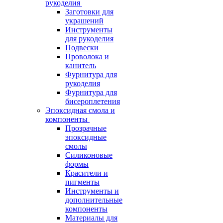
рукоделия
Заготовки для
украшений
Инструменты
для рукоделия
Подвески
Проволока и
канитель
Фурнитура для
рукоделия
Фурнитура для
бисероплетения
Эпоксидная смола и
компоненты
Прозрачные
эпоксидные
смолы
Силиконовые
формы
Красители и
пигменты
Инструменты и
дополнительные
компоненты
Материалы для