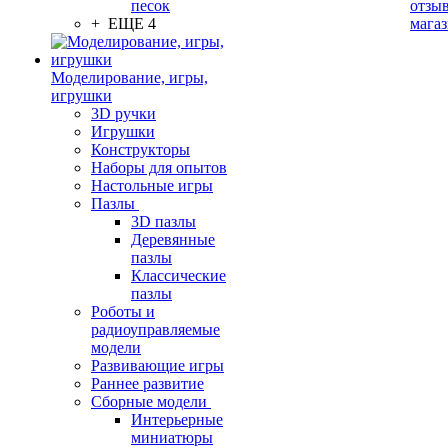
песок
отзыв
+ ЕЩЕ 4
мага
Моделирование, игры,
игрушки
3D ручки
Игрушки
Конструкторы
Наборы для опытов
Настольные игры
Пазлы
3D пазлы
Деревянные
пазлы
Классические
пазлы
Роботы и
радиоуправляемые
модели
Развивающие игры
Раннее развитие
Сборные модели
Интерьерные
миниатюры