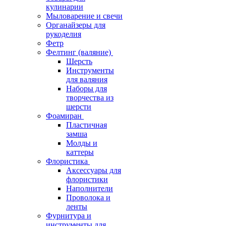
кулинарии
Мыловарение и свечи
Органайзеры для
рукоделия
Фетр
Фелтинг (валяние)
Шерсть
Инструменты
для валяния
Наборы для
творчества из
шерсти
Фоамиран
Пластичная
замша
Молды и
каттеры
Флористика
Аксессуары для
флористики
Наполнители
Проволока и
ленты
Фурнитура и
инструменты для