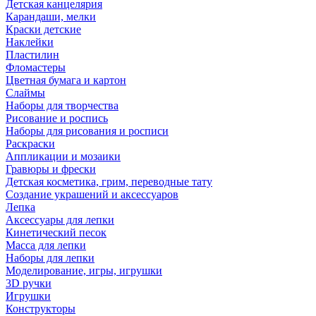
Детская канцелярия
Карандаши, мелки
Краски детские
Наклейки
Пластилин
Фломастеры
Цветная бумага и картон
Слаймы
Наборы для творчества
Рисование и роспись
Наборы для рисования и росписи
Раскраски
Аппликации и мозаики
Гравюры и фрески
Детская косметика, грим, переводные тату
Создание украшений и аксессуаров
Лепка
Аксессуары для лепки
Кинетический песок
Масса для лепки
Наборы для лепки
Моделирование, игры, игрушки
3D ручки
Игрушки
Конструкторы