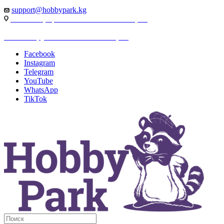
support@hobbypark.kg
г. Бишкек, пр-т. Чынгыза Айтматова, 91
г. Бишкек, ул. Якова Логвиненко, 55
Facebook
Instagram
Telegram
YouTube
WhatsApp
TikTok