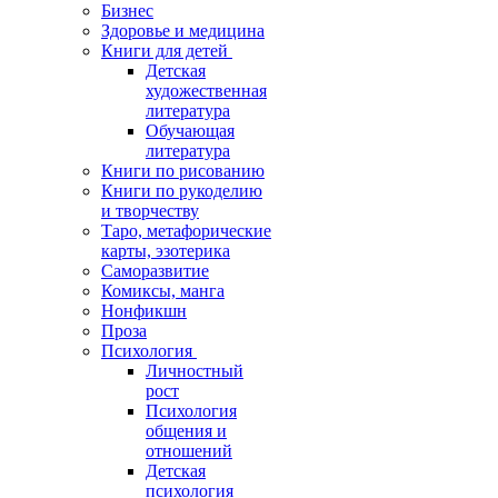
Бизнес
Здоровье и медицина
Книги для детей
Детская
художественная
литература
Обучающая
литература
Книги по рисованию
Книги по рукоделию
и творчеству
Таро, метафорические
карты, эзотерика
Саморазвитие
Комиксы, манга
Нонфикшн
Проза
Психология
Личностный
рост
Психология
общения и
отношений
Детская
психология