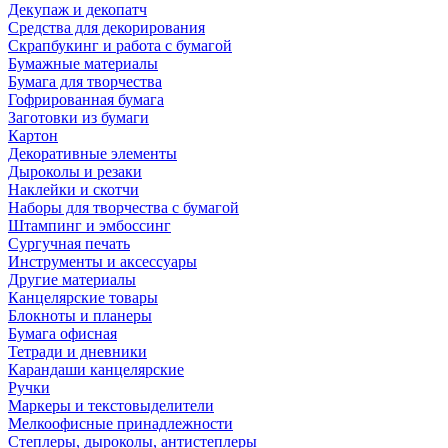
Декупаж и декопатч
Средства для декорирования
Скрапбукинг и работа с бумагой
Бумажные материалы
Бумага для творчества
Гофрированная бумага
Заготовки из бумаги
Картон
Декоративные элементы
Дыроколы и резаки
Наклейки и скотчи
Наборы для творчества с бумагой
Штампинг и эмбоссинг
Сургучная печать
Инструменты и аксессуары
Другие материалы
Канцелярские товары
Блокноты и планеры
Бумага офисная
Тетради и дневники
Карандаши канцелярские
Ручки
Маркеры и текстовыделители
Мелкоофисные принадлежности
Степлеры, дыроколы, антистеплеры