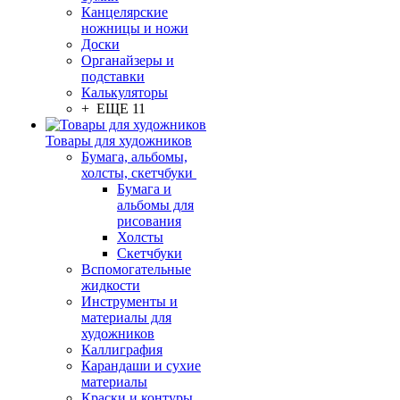
Канцелярские
ножницы и ножи
Доски
Органайзеры и
подставки
Калькуляторы
+ ЕЩЕ 11
Товары для художников
Бумага, альбомы,
холсты, скетчбуки
Бумага и
альбомы для
рисования
Холсты
Скетчбуки
Вспомогательные
жидкости
Инструменты и
материалы для
художников
Каллиграфия
Карандаши и сухие
материалы
Краски и контуры