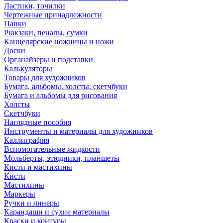
Ластики, точилки
Чертежные принадлежности
Папки
Рюкзаки, пеналы, сумки
Канцелярские ножницы и ножи
Доски
Органайзеры и подставки
Калькуляторы
Товары для художников
Бумага, альбомы, холсты, скетчбуки
Бумага и альбомы для рисования
Холсты
Скетчбуки
Наглядные пособия
Инструменты и материалы для художников
Каллиграфия
Вспомогательные жидкости
Мольберты, этюдники, планшеты
Кисти и мастихины
Кисти
Мастихины
Маркеры
Ручки и линеры
Карандаши и сухие материалы
Краски и контуры