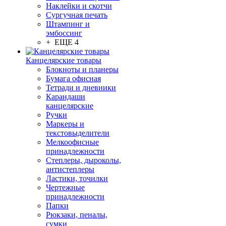
Наклейки и скотчи
Сургучная печать
Штампинг и
эмбоссинг
+ ЕЩЕ 4
Канцелярские товары
Блокноты и планеры
Бумага офисная
Тетради и дневники
Карандаши
канцелярские
Ручки
Маркеры и
текстовыделители
Мелкоофисные
принадлежности
Степлеры, дыроколы,
антистеплеры
Ластики, точилки
Чертежные
принадлежности
Папки
Рюкзаки, пеналы,
сумки