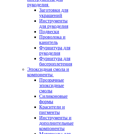
рукоделия
Заготовки для
украшений
Инструменты
для рукоделия
Подвески
Проволока и
канитель
Фурнитура для
рукоделия
Фурнитура для
бисероплетения
Эпоксидная смола и
компоненты
Прозрачные
эпоксидные
смолы
Силиконовые
формы
Красители и
пигменты
Инструменты и
дополнительные
компоненты
Материалы для