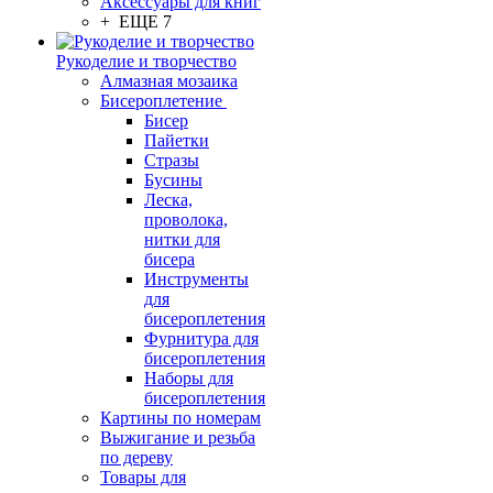
Аксессуары для книг
+ ЕЩЕ 7
Рукоделие и творчество
Алмазная мозаика
Бисероплетение
Бисер
Пайетки
Стразы
Бусины
Леска,
проволока,
нитки для
бисера
Инструменты
для
бисероплетения
Фурнитура для
бисероплетения
Наборы для
бисероплетения
Картины по номерам
Выжигание и резьба
по дереву
Товары для