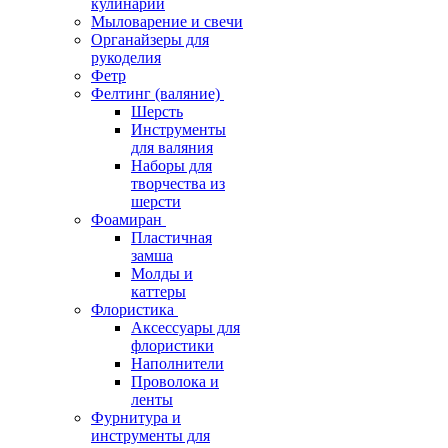
кулинарии
Мыловарение и свечи
Органайзеры для
рукоделия
Фетр
Фелтинг (валяние)
Шерсть
Инструменты
для валяния
Наборы для
творчества из
шерсти
Фоамиран
Пластичная
замша
Молды и
каттеры
Флористика
Аксессуары для
флористики
Наполнители
Проволока и
ленты
Фурнитура и
инструменты для