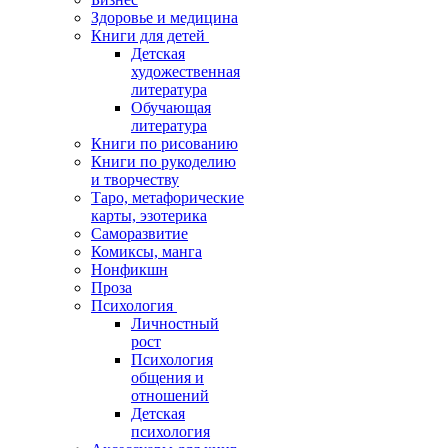
Здоровье и медицина
Книги для детей
Детская
художественная
литература
Обучающая
литература
Книги по рисованию
Книги по рукоделию
и творчеству
Таро, метафорические
карты, эзотерика
Саморазвитие
Комиксы, манга
Нонфикшн
Проза
Психология
Личностный
рост
Психология
общения и
отношений
Детская
психология