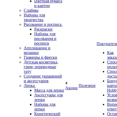
Цветная бумага
и картон
Слаймы
Наборы для
творчества
Рисование и роспись
Раскраски
Наборы для
рисования и
росписи
Покупател
Аппликации и
мозаики
Как
Гравюры и фрески
заказ
Детская косметика,
Спос
грим, переводные
опла
тату
Спос
Создание украшений
дост
и аксессуаров
Бону
Лепка
Полезное
карта
Акции
Масса для лепки
Hobb
Аксессуары для
Усло
лепки
возвр
Наборы для
Вопр
лепки
ответ
Кинетический
Оста