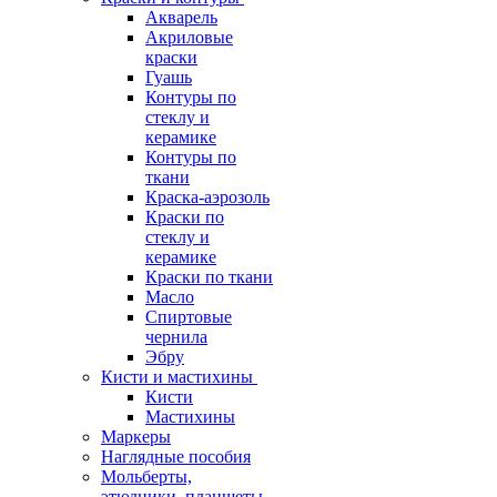
Акварель
Акриловые
краски
Гуашь
Контуры по
стеклу и
керамике
Контуры по
ткани
Краска-аэрозоль
Краски по
стеклу и
керамике
Краски по ткани
Масло
Спиртовые
чернила
Эбру
Кисти и мастихины
Кисти
Мастихины
Маркеры
Наглядные пособия
Мольберты,
этюдники, планшеты