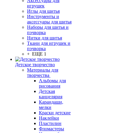
Аксессуары для
игрушек
Иглы для шитья
Инструменты и
аксессуары для шитья
Наборы для шитья и
пэчворка
Нитки для шитья
Ткани для игрушек и
пэчворка
+ ЕЩЕ 1
Детское творчество
Материалы для
творчества
Альбомы для
рисования
Детская
канцелярия
Карандаши,
мелки
Краски детские
Наклейки
Пластилин
Фломастеры