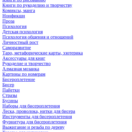
Книги по рукоделию и творчеству
Комиксы, манга
Нонфикшн
Проза
Психология
Детская психология
Психология общения и отношений
Личностный рост
Саморазвитие
Таро, метафорические карты, эзотерика
Аксессуары для книг
Рукоделие и творчество
Алмазная мозаика
Картины по номерам
Бисероплетение
Бисер
Пайетки
Стразы
Бусины
Наборы для бисероплетения
Леска, проволока, нитки для бисера
Инструменты для бисероплетения
Фурнитура для бисероплетения
Выжигание и резьба по дереву