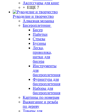
Аксессуары для книг
+ ЕЩЕ 7
Рукоделие и творчество
Алмазная мозаика
Бисероплетение
Бисер
Пайетки
Стразы
Бусины
Леска,
проволока,
нитки для
бисера
Инструменты
для
бисероплетения
Фурнитура для
бисероплетения
Наборы для
бисероплетения
Картины по номерам
Выжигание и резьба
по дереву
Товары для