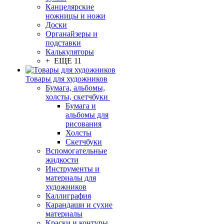
Канцелярские
ножницы и ножи
Доски
Органайзеры и
подставки
Калькуляторы
+ ЕЩЕ 11
Товары для художников
Бумага, альбомы,
холсты, скетчбуки
Бумага и
альбомы для
рисования
Холсты
Скетчбуки
Вспомогательные
жидкости
Инструменты и
материалы для
художников
Каллиграфия
Карандаши и сухие
материалы
Краски и контуры