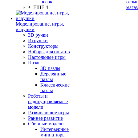
песок
отзыв
+ ЕЩЕ 4
мага
Моделирование, игры,
игрушки
3D ручки
Игрушки
Конструкторы
Наборы для опытов
Настольные игры
Пазлы
3D пазлы
Деревянные
пазлы
Классические
пазлы
Роботы и
радиоуправляемые
модели
Развивающие игры
Раннее развитие
Сборные модели
Интерьерные
миниатюры