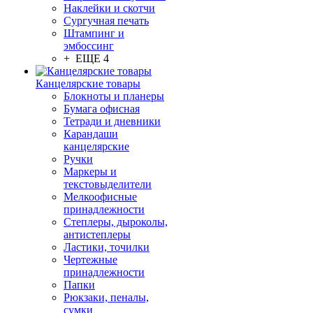
Наклейки и скотчи
Сургучная печать
Штампинг и
эмбоссинг
+ ЕЩЕ 4
Канцелярские товары
Блокноты и планеры
Бумага офисная
Тетради и дневники
Карандаши
канцелярские
Ручки
Маркеры и
текстовыделители
Мелкоофисные
принадлежности
Степлеры, дыроколы,
антистеплеры
Ластики, точилки
Чертежные
принадлежности
Папки
Рюкзаки, пеналы,
сумки