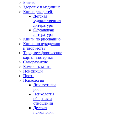
Бизнес
Здоровье и медицина
Книги для детей
Детская
художественная
литература
Обучающая
литература
Книги по рисованию
Книги по рукоделию
и творчеству
Таро, метафорические
карты, эзотерика
Саморазвитие
Комиксы, манга
Нонфикшн
Проза
Психология
Личностный
рост
Психология
общения и
отношений
Детская
психология