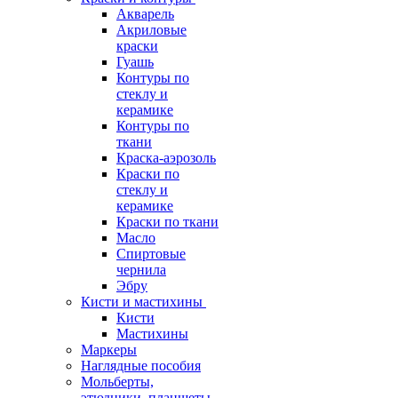
Акварель
Акриловые
краски
Гуашь
Контуры по
стеклу и
керамике
Контуры по
ткани
Краска-аэрозоль
Краски по
стеклу и
керамике
Краски по ткани
Масло
Спиртовые
чернила
Эбру
Кисти и мастихины
Кисти
Мастихины
Маркеры
Наглядные пособия
Мольберты,
этюдники, планшеты