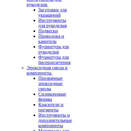
рукоделия
Заготовки для
украшений
Инструменты
для рукоделия
Подвески
Проволока и
канитель
Фурнитура для
рукоделия
Фурнитура для
бисероплетения
Эпоксидная смола и
компоненты
Прозрачные
эпоксидные
смолы
Силиконовые
формы
Красители и
пигменты
Инструменты и
дополнительные
компоненты
Материалы для