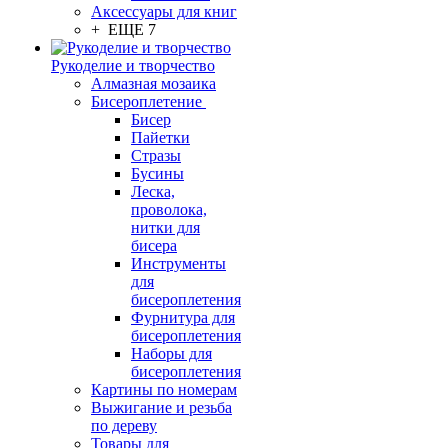
Аксессуары для книг
+ ЕЩЕ 7
Рукоделие и творчество
Алмазная мозаика
Бисероплетение
Бисер
Пайетки
Стразы
Бусины
Леска,
проволока,
нитки для
бисера
Инструменты
для
бисероплетения
Фурнитура для
бисероплетения
Наборы для
бисероплетения
Картины по номерам
Выжигание и резьба
по дереву
Товары для