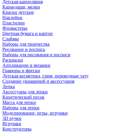
Детская канцелярия
Карандаши, мелки
Краски детские
Наклейки
Пластилин
Фломастеры
Цветная бумага и картон
Слаймы
Наборы для творчества
Рисование и роспись
Наборы для рисования и росписи
Раскраски
Аппликации и мозаики
Гравюры и фрески
Детская косметика, грим, переводные тату
Создание украшений и аксессуаров
Лепка
Аксессуары для лепки
Кинетический песок
Масса для лепки
Наборы для лепки
Моделирование, игры, игрушки
3D ручки
Игрушки
Конструкторы