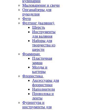
кулинарии
Мыловарение и свечи
Органайзеры для
рукоделия
Фетр
Фелтинг (валяние)
Шерсть
Инструменты
для валяния
Наборы для
творчества из
шерсти
Фоамиран
Пластичная
замша
Молды и
каттеры
Флористика
Аксессуары для
флористики
Наполнители
Проволока и
ленты
Фурнитура и
инструменты для