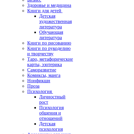
Здоровье и медицина
Книги для детей
Детская
художественная
литература
Обучающая
литература
Книги по рисованию
Книги по рукоделию
и творчеству
Таро, метафорические
карты, эзотерика
Саморазвитие
Комиксы, манга
Нонфикшн
Проза
Психология
Личностный
рост
Психология
общения и
отношений
Детская
психология