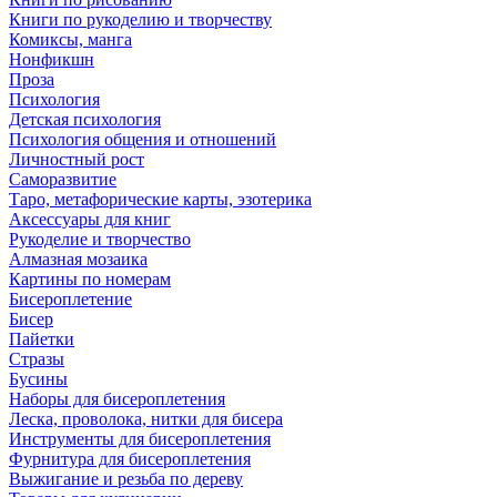
Книги по рукоделию и творчеству
Комиксы, манга
Нонфикшн
Проза
Психология
Детская психология
Психология общения и отношений
Личностный рост
Саморазвитие
Таро, метафорические карты, эзотерика
Аксессуары для книг
Рукоделие и творчество
Алмазная мозаика
Картины по номерам
Бисероплетение
Бисер
Пайетки
Стразы
Бусины
Наборы для бисероплетения
Леска, проволока, нитки для бисера
Инструменты для бисероплетения
Фурнитура для бисероплетения
Выжигание и резьба по дереву