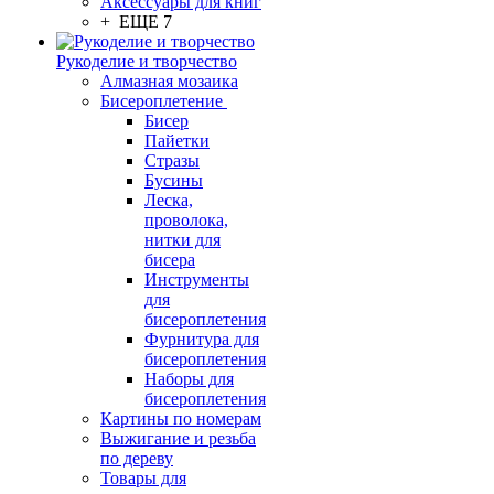
Аксессуары для книг
+ ЕЩЕ 7
Рукоделие и творчество
Алмазная мозаика
Бисероплетение
Бисер
Пайетки
Стразы
Бусины
Леска,
проволока,
нитки для
бисера
Инструменты
для
бисероплетения
Фурнитура для
бисероплетения
Наборы для
бисероплетения
Картины по номерам
Выжигание и резьба
по дереву
Товары для