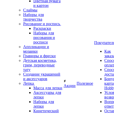
Цветная бумага
и картон
Слаймы
Наборы для
творчества
Рисование и роспись
Раскраски
Наборы для
рисования и
росписи
Покупател
Аппликации и
мозаики
Как
Гравюры и фрески
заказ
Детская косметика,
Спос
грим, переводные
опла
тату
Спос
Создание украшений
дост
и аксессуаров
Бону
Лепка
Полезное
карта
Акции
Масса для лепки
Hobb
Аксессуары для
Усло
лепки
возвр
Наборы для
Вопр
лепки
ответ
Кинетический
Оста