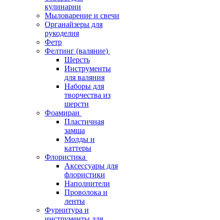
кулинарии
Мыловарение и свечи
Органайзеры для
рукоделия
Фетр
Фелтинг (валяние)
Шерсть
Инструменты
для валяния
Наборы для
творчества из
шерсти
Фоамиран
Пластичная
замша
Молды и
каттеры
Флористика
Аксессуары для
флористики
Наполнители
Проволока и
ленты
Фурнитура и
инструменты для