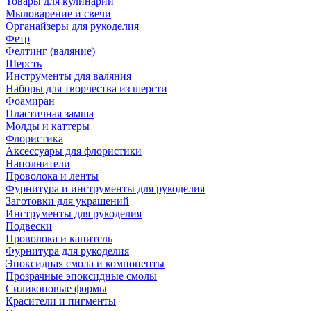
Товары для кулинарии
Мыловарение и свечи
Органайзеры для рукоделия
Фетр
Фелтинг (валяние)
Шерсть
Инструменты для валяния
Наборы для творчества из шерсти
Фоамиран
Пластичная замша
Молды и каттеры
Флористика
Аксессуары для флористики
Наполнители
Проволока и ленты
Фурнитура и инструменты для рукоделия
Заготовки для украшений
Инструменты для рукоделия
Подвески
Проволока и канитель
Фурнитура для рукоделия
Эпоксидная смола и компоненты
Прозрачные эпоксидные смолы
Силиконовые формы
Красители и пигменты