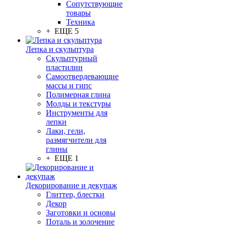
Сопутствующие
товары
Техника
+ ЕЩЕ 5
Лепка и скульптура
Скульптурный
пластилин
Самоотвердевающие
массы и гипс
Полимерная глина
Молды и текстуры
Инструменты для
лепки
Лаки, гели,
размягчители для
глины
+ ЕЩЕ 1
Декорирование и декупаж
Глиттер, блестки
Декор
Заготовки и основы
Поталь и золочение