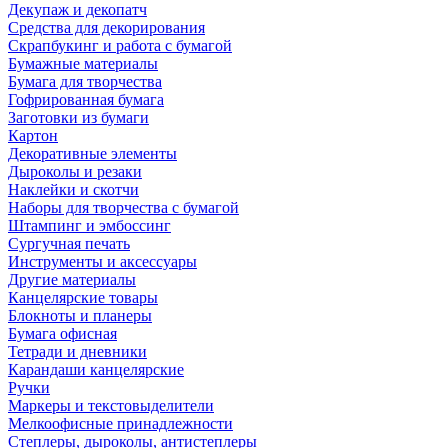
Декупаж и декопатч
Средства для декорирования
Скрапбукинг и работа с бумагой
Бумажные материалы
Бумага для творчества
Гофрированная бумага
Заготовки из бумаги
Картон
Декоративные элементы
Дыроколы и резаки
Наклейки и скотчи
Наборы для творчества с бумагой
Штампинг и эмбоссинг
Сургучная печать
Инструменты и аксессуары
Другие материалы
Канцелярские товары
Блокноты и планеры
Бумага офисная
Тетради и дневники
Карандаши канцелярские
Ручки
Маркеры и текстовыделители
Мелкоофисные принадлежности
Степлеры, дыроколы, антистеплеры