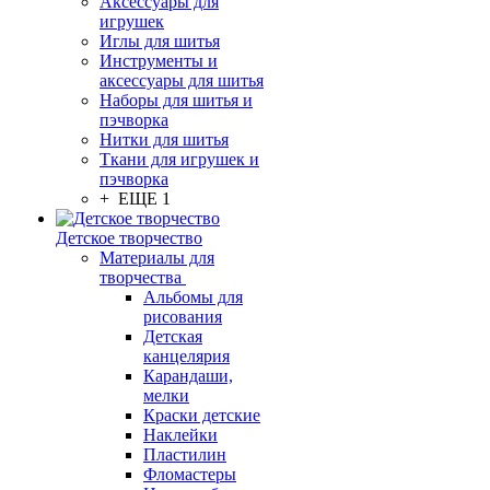
Аксессуары для
игрушек
Иглы для шитья
Инструменты и
аксессуары для шитья
Наборы для шитья и
пэчворка
Нитки для шитья
Ткани для игрушек и
пэчворка
+ ЕЩЕ 1
Детское творчество
Материалы для
творчества
Альбомы для
рисования
Детская
канцелярия
Карандаши,
мелки
Краски детские
Наклейки
Пластилин
Фломастеры