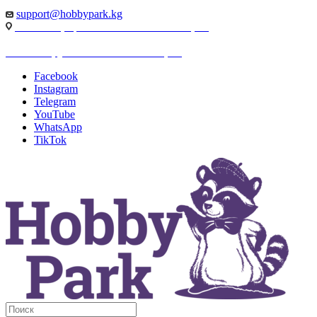
support@hobbypark.kg
г. Бишкек, пр-т. Чынгыза Айтматова, 91
г. Бишкек, ул. Якова Логвиненко, 55
Facebook
Instagram
Telegram
YouTube
WhatsApp
TikTok