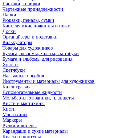
Ластики, точилки
Чертежные принадлежности
Папки
Рюкзаки, пеналы, сумки
Канцелярские ножницы и ножи
Доски
Органайзеры и подставки
Калькуляторы
Товары для художников
Бумага, альбомы, холсты, скетчбуки
Бумага и альбомы для рисования
Холсты
Скетчбуки
Наглядные пособия
Инструменты и материалы для художников
Каллиграфия
Вспомогательные жидкости
Мольберты, этюдники, планшеты
Кисти и мастихины
Кисти
Мастихины
Маркеры
Ручки и линеры
Карандаши и сухие материалы
Краски и контуры