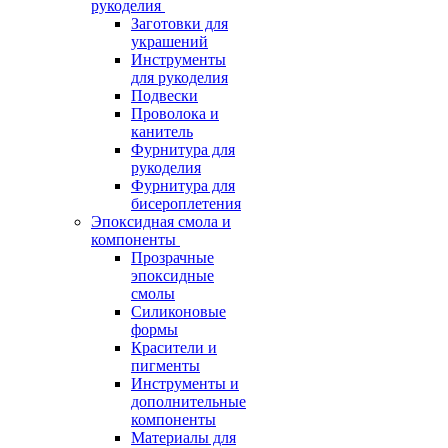
рукоделия
Заготовки для
украшений
Инструменты
для рукоделия
Подвески
Проволока и
канитель
Фурнитура для
рукоделия
Фурнитура для
бисероплетения
Эпоксидная смола и
компоненты
Прозрачные
эпоксидные
смолы
Силиконовые
формы
Красители и
пигменты
Инструменты и
дополнительные
компоненты
Материалы для