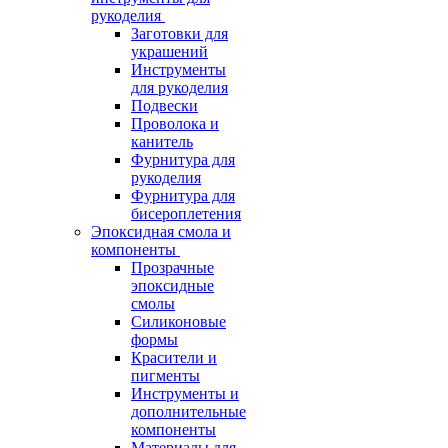
рукоделия
Заготовки для
украшений
Инструменты
для рукоделия
Подвески
Проволока и
канитель
Фурнитура для
рукоделия
Фурнитура для
бисероплетения
Эпоксидная смола и
компоненты
Прозрачные
эпоксидные
смолы
Силиконовые
формы
Красители и
пигменты
Инструменты и
дополнительные
компоненты
Материалы для