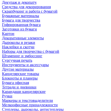
Декупаж и декопатч
Средства для декорирования
Скрапбукинг и работа с бумагой
Бумажные материалы
Бумага для творчества
Гофрированная бумага
Заготовки из бумаги
Картон
Декоративные элементы
Дыроколы и резаки
Наклейки и скотчи
Наборы для творчества с бумагой
Штампинг и эмбоссинг
Сургучная печать
Инструменты и аксессуары
Другие материалы
Канцелярские товары
Блокноты и планеры
Бумага офисная
Тетради и дневники
Карандаши канцелярские
Ручки
Маркеры и текстовыделители
Мелкоофисные принадлежности
Степлеры, дыроколы, антистеплеры