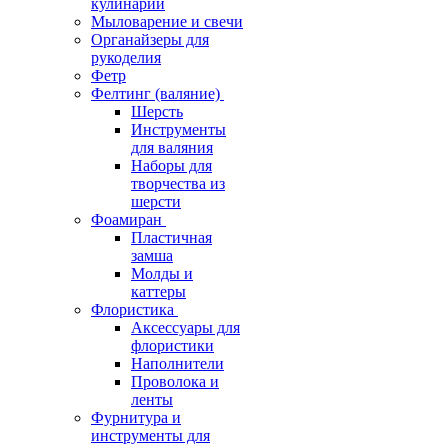
кулинарии
Мыловарение и свечи
Органайзеры для
рукоделия
Фетр
Фелтинг (валяние)
Шерсть
Инструменты
для валяния
Наборы для
творчества из
шерсти
Фоамиран
Пластичная
замша
Молды и
каттеры
Флористика
Аксессуары для
флористики
Наполнители
Проволока и
ленты
Фурнитура и
инструменты для