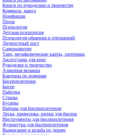
Книги по рукоделию и творчеству
Комиксы, манга
Нонфикшн
Проза
Психология
Детская психология
Психология общения и отношений
Личностный рост
Саморазвитие
Таро, метафорические карты, эзотерика
Аксессуары для книг
Рукоделие и творчество
Алмазная мозаика
Картины по номерам
Бисероплетение
Бисер
Пайетки
Стразы
Бусины
Наборы для бисероплетения
Леска, проволока, нитки для бисера
Инструменты для бисероплетения
Фурнитура для бисероплетения
Выжигание и резьба по дереву