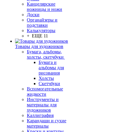
Канцелярские
ножницы и ножи
Доски
Органайзеры и
подставки
Калькуляторы
+ ЕЩЕ 11
Товары для художников
Бумага, альбомы,
холсты, скетчбуки
Бумага и
альбомы для
рисования
Холсты
Скетчбуки
Вспомогательные
жидкости
Инструменты и
материалы для
художников
Каллиграфия
Карандаши и сухие
материалы
Краски и контуры