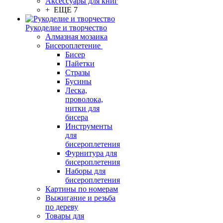
Аксессуары для книг
+ ЕЩЕ 7
Рукоделие и творчество
Алмазная мозаика
Бисероплетение
Бисер
Пайетки
Стразы
Бусины
Леска,
проволока,
нитки для
бисера
Инструменты
для
бисероплетения
Фурнитура для
бисероплетения
Наборы для
бисероплетения
Картины по номерам
Выжигание и резьба
по дереву
Товары для