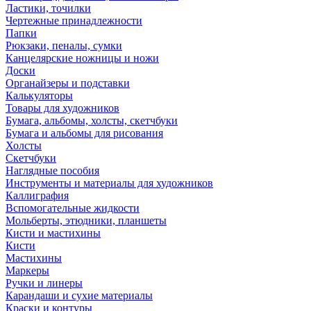
Ластики, точилки
Чертежные принадлежности
Папки
Рюкзаки, пеналы, сумки
Канцелярские ножницы и ножи
Доски
Органайзеры и подставки
Калькуляторы
Товары для художников
Бумага, альбомы, холсты, скетчбуки
Бумага и альбомы для рисования
Холсты
Скетчбуки
Наглядные пособия
Инструменты и материалы для художников
Каллиграфия
Вспомогательные жидкости
Мольберты, этюдники, планшеты
Кисти и мастихины
Кисти
Мастихины
Маркеры
Ручки и линеры
Карандаши и сухие материалы
Краски и контуры