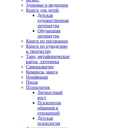
Здоровье и медицина
Книги для детей
Детская
художественная
литература
Обучающая
литература
Книги по рисованию
Книги по рукоделию
и творчеству
Таро, метафорические
карты, эзотерика
Саморазвитие
Комиксы, манга
Нонфикшн
Проза
Психология
Личностный
рост
Психология
общения и
отношений
Детская
психология