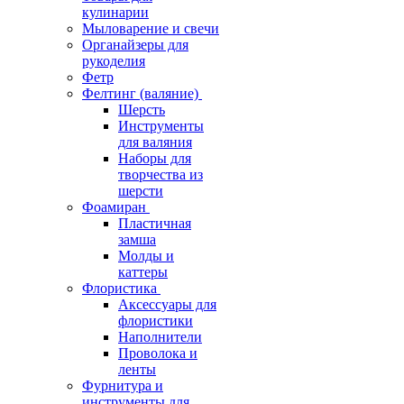
кулинарии
Мыловарение и свечи
Органайзеры для
рукоделия
Фетр
Фелтинг (валяние)
Шерсть
Инструменты
для валяния
Наборы для
творчества из
шерсти
Фоамиран
Пластичная
замша
Молды и
каттеры
Флористика
Аксессуары для
флористики
Наполнители
Проволока и
ленты
Фурнитура и
инструменты для