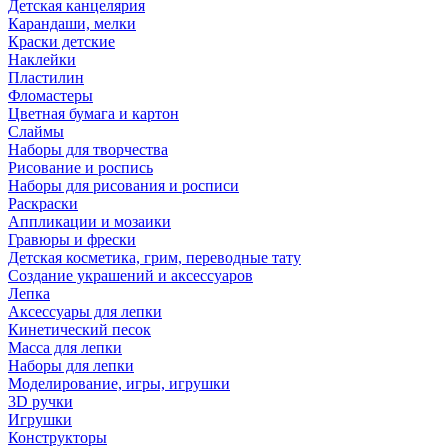
Детская канцелярия
Карандаши, мелки
Краски детские
Наклейки
Пластилин
Фломастеры
Цветная бумага и картон
Слаймы
Наборы для творчества
Рисование и роспись
Наборы для рисования и росписи
Раскраски
Аппликации и мозаики
Гравюры и фрески
Детская косметика, грим, переводные тату
Создание украшений и аксессуаров
Лепка
Аксессуары для лепки
Кинетический песок
Масса для лепки
Наборы для лепки
Моделирование, игры, игрушки
3D ручки
Игрушки
Конструкторы