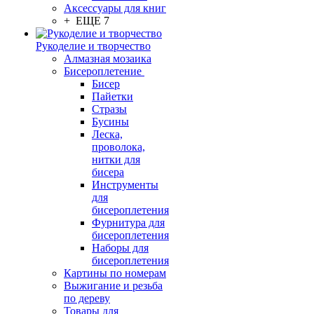
Аксессуары для книг
+ ЕЩЕ 7
Рукоделие и творчество
Алмазная мозаика
Бисероплетение
Бисер
Пайетки
Стразы
Бусины
Леска,
проволока,
нитки для
бисера
Инструменты
для
бисероплетения
Фурнитура для
бисероплетения
Наборы для
бисероплетения
Картины по номерам
Выжигание и резьба
по дереву
Товары для