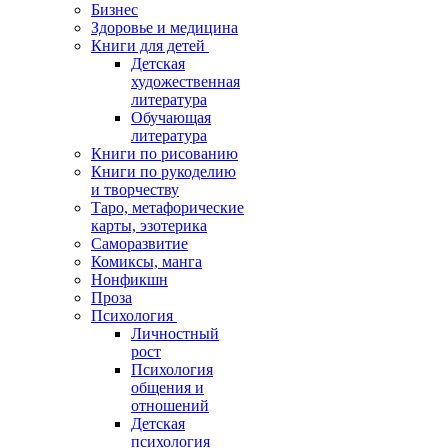
Бизнес
Здоровье и медицина
Книги для детей
Детская
художественная
литература
Обучающая
литература
Книги по рисованию
Книги по рукоделию
и творчеству
Таро, метафорические
карты, эзотерика
Саморазвитие
Комиксы, манга
Нонфикшн
Проза
Психология
Личностный
рост
Психология
общения и
отношений
Детская
психология