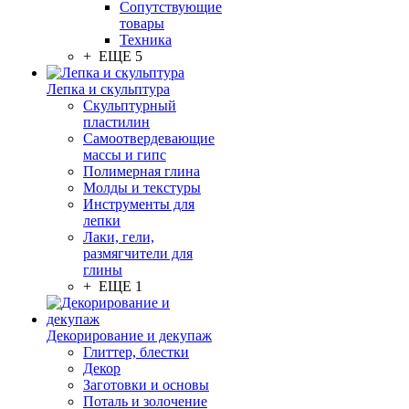
Сопутствующие
товары
Техника
+ ЕЩЕ 5
Лепка и скульптура
Скульптурный
пластилин
Самоотвердевающие
массы и гипс
Полимерная глина
Молды и текстуры
Инструменты для
лепки
Лаки, гели,
размягчители для
глины
+ ЕЩЕ 1
Декорирование и декупаж
Глиттер, блестки
Декор
Заготовки и основы
Поталь и золочение