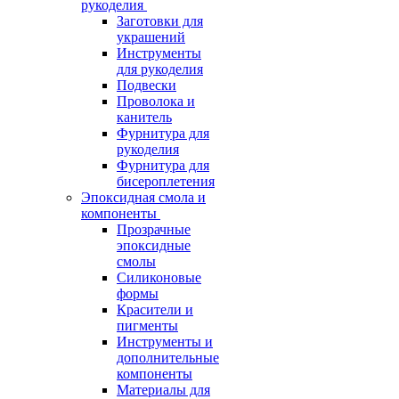
рукоделия
Заготовки для
украшений
Инструменты
для рукоделия
Подвески
Проволока и
канитель
Фурнитура для
рукоделия
Фурнитура для
бисероплетения
Эпоксидная смола и
компоненты
Прозрачные
эпоксидные
смолы
Силиконовые
формы
Красители и
пигменты
Инструменты и
дополнительные
компоненты
Материалы для