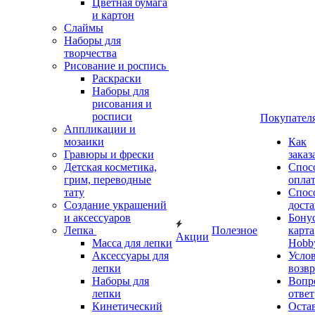
Цветная бумага
и картон
Слаймы
Наборы для
творчества
Рисование и роспись
Раскраски
Наборы для
рисования и
росписи
Покупател
Аппликации и
мозаики
Как
Гравюры и фрески
заказ
Детская косметика,
Спос
грим, переводные
опла
тату
Спос
Создание украшений
дост
и аксессуаров
Бону
Лепка
Полезное
карта
Акции
Масса для лепки
Hobb
Аксессуары для
Усло
лепки
возвр
Наборы для
Вопр
лепки
ответ
Кинетический
Оста