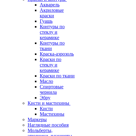
Акварель
Акриловые
краски
Гуашь
Контуры по
стеклу и
керамике
Контуры по
ткани
Краска-аэрозоль
Краски по
стеклу и
керамике
Краски по ткани
Масло
Спиртовые
чернила
Эбру
Кисти и мастихины
Кисти
Мастихины
Маркеры
Наглядные пособия
Мольберты,
этюдники, планшеты