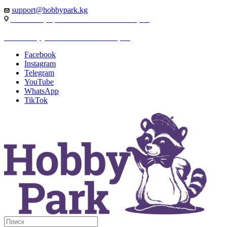
support@hobbypark.kg
г. Бишкек, пр-т. Чынгыза Айтматова, 91
г. Бишкек, ул. Якова Логвиненко, 55
Facebook
Instagram
Telegram
YouTube
WhatsApp
TikTok