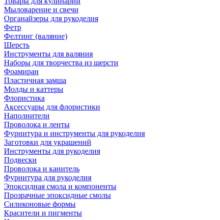
Товары для кулинарии
Мыловарение и свечи
Органайзеры для рукоделия
Фетр
Фелтинг (валяние)
Шерсть
Инструменты для валяния
Наборы для творчества из шерсти
Фоамиран
Пластичная замша
Молды и каттеры
Флористика
Аксессуары для флористики
Наполнители
Проволока и ленты
Фурнитура и инструменты для рукоделия
Заготовки для украшений
Инструменты для рукоделия
Подвески
Проволока и канитель
Фурнитура для рукоделия
Эпоксидная смола и компоненты
Прозрачные эпоксидные смолы
Силиконовые формы
Красители и пигменты