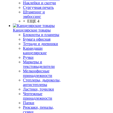
Наклейки и скотчи
Сургучная печать
Штампинг и
эмбоссинг
+ ЕЩЕ 4
Канцелярские товары
Блокноты и планеры
Бумага офисная
Тетради и дневники
Карандаши
канцелярские
Ручки
Маркеры и
текстовыделители
Мелкоофисные
принадлежности
Степлеры, дыроколы,
антистеплеры
Ластики, точилки
Чертежные
принадлежности
Папки
Рюкзаки, пеналы,
сумки