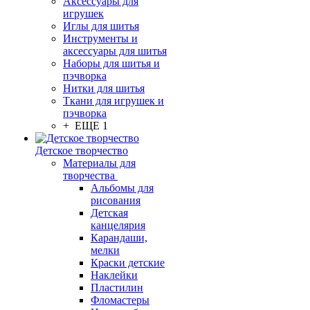
Аксессуары для
игрушек
Иглы для шитья
Инструменты и
аксессуары для шитья
Наборы для шитья и
пэчворка
Нитки для шитья
Ткани для игрушек и
пэчворка
+ ЕЩЕ 1
Детское творчество
Материалы для
творчества
Альбомы для
рисования
Детская
канцелярия
Карандаши,
мелки
Краски детские
Наклейки
Пластилин
Фломастеры