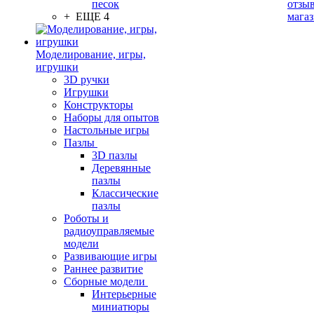
песок
отзыв
+ ЕЩЕ 4
мага
Моделирование, игры,
игрушки
3D ручки
Игрушки
Конструкторы
Наборы для опытов
Настольные игры
Пазлы
3D пазлы
Деревянные
пазлы
Классические
пазлы
Роботы и
радиоуправляемые
модели
Развивающие игры
Раннее развитие
Сборные модели
Интерьерные
миниатюры