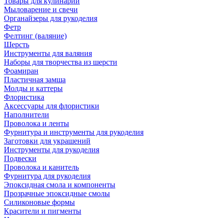
Товары для кулинарии
Мыловарение и свечи
Органайзеры для рукоделия
Фетр
Фелтинг (валяние)
Шерсть
Инструменты для валяния
Наборы для творчества из шерсти
Фоамиран
Пластичная замша
Молды и каттеры
Флористика
Аксессуары для флористики
Наполнители
Проволока и ленты
Фурнитура и инструменты для рукоделия
Заготовки для украшений
Инструменты для рукоделия
Подвески
Проволока и канитель
Фурнитура для рукоделия
Эпоксидная смола и компоненты
Прозрачные эпоксидные смолы
Силиконовые формы
Красители и пигменты