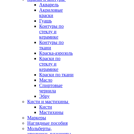
Акварель
Акриловые
краски
Гуашь
Контуры по
стеклу и
керамике
Контуры по
ткани
Краска-аэрозоль
Краски по
стеклу и
керамике
Краски по ткани
Масло
Спиртовые
чернила
Эбру
Кисти и мастихины
Кисти
Мастихины
Маркеры
Наглядные пособия
Мольберты,
этюдники, планшеты