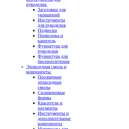
рукоделия
Заготовки для
украшений
Инструменты
для рукоделия
Подвески
Проволока и
канитель
Фурнитура для
рукоделия
Фурнитура для
бисероплетения
Эпоксидная смола и
компоненты
Прозрачные
эпоксидные
смолы
Силиконовые
формы
Красители и
пигменты
Инструменты и
дополнительные
компоненты
Материалы для