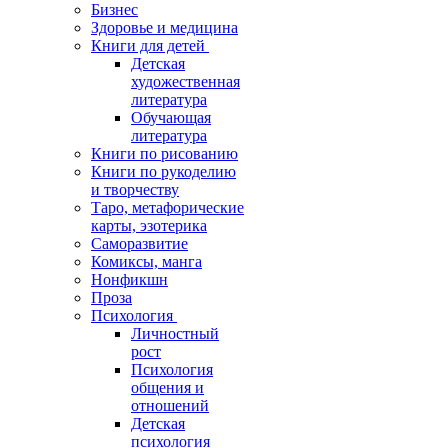
Бизнес
Здоровье и медицина
Книги для детей
Детская
художественная
литература
Обучающая
литература
Книги по рисованию
Книги по рукоделию
и творчеству
Таро, метафорические
карты, эзотерика
Саморазвитие
Комиксы, манга
Нонфикшн
Проза
Психология
Личностный
рост
Психология
общения и
отношений
Детская
психология