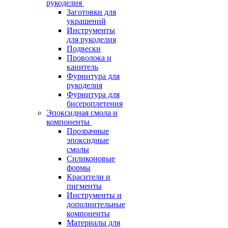
рукоделия
Заготовки для
украшений
Инструменты
для рукоделия
Подвески
Проволока и
канитель
Фурнитура для
рукоделия
Фурнитура для
бисероплетения
Эпоксидная смола и
компоненты
Прозрачные
эпоксидные
смолы
Силиконовые
формы
Красители и
пигменты
Инструменты и
дополнительные
компоненты
Материалы для