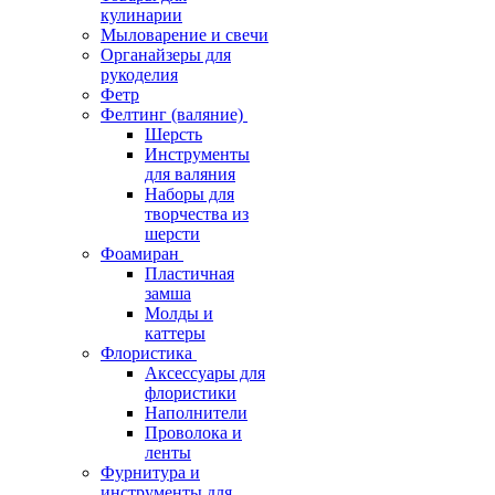
кулинарии
Мыловарение и свечи
Органайзеры для
рукоделия
Фетр
Фелтинг (валяние)
Шерсть
Инструменты
для валяния
Наборы для
творчества из
шерсти
Фоамиран
Пластичная
замша
Молды и
каттеры
Флористика
Аксессуары для
флористики
Наполнители
Проволока и
ленты
Фурнитура и
инструменты для