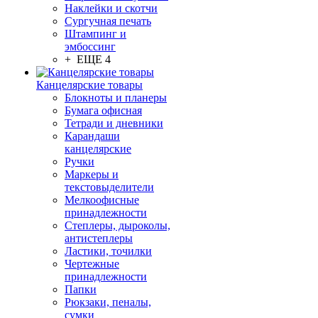
Наклейки и скотчи
Сургучная печать
Штампинг и
эмбоссинг
+ ЕЩЕ 4
Канцелярские товары
Блокноты и планеры
Бумага офисная
Тетради и дневники
Карандаши
канцелярские
Ручки
Маркеры и
текстовыделители
Мелкоофисные
принадлежности
Степлеры, дыроколы,
антистеплеры
Ластики, точилки
Чертежные
принадлежности
Папки
Рюкзаки, пеналы,
сумки