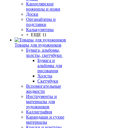
Канцелярские
ножницы и ножи
Доски
Органайзеры и
подставки
Калькуляторы
+ ЕЩЕ 11
Товары для художников
Бумага, альбомы,
холсты, скетчбуки
Бумага и
альбомы для
рисования
Холсты
Скетчбуки
Вспомогательные
жидкости
Инструменты и
материалы для
художников
Каллиграфия
Карандаши и сухие
материалы
Краски и контуры