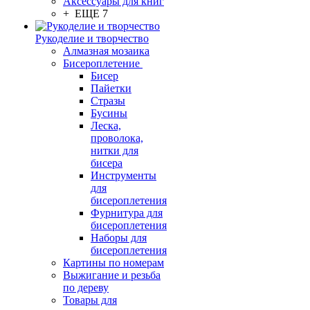
Аксессуары для книг
+ ЕЩЕ 7
Рукоделие и творчество
Алмазная мозаика
Бисероплетение
Бисер
Пайетки
Стразы
Бусины
Леска,
проволока,
нитки для
бисера
Инструменты
для
бисероплетения
Фурнитура для
бисероплетения
Наборы для
бисероплетения
Картины по номерам
Выжигание и резьба
по дереву
Товары для