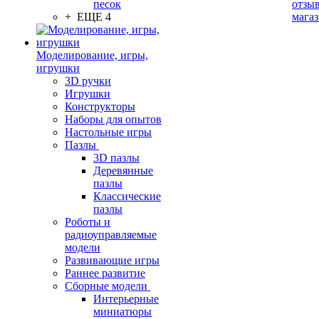
песок
отзыв
+ ЕЩЕ 4
мага
Моделирование, игры,
игрушки
3D ручки
Игрушки
Конструкторы
Наборы для опытов
Настольные игры
Пазлы
3D пазлы
Деревянные
пазлы
Классические
пазлы
Роботы и
радиоуправляемые
модели
Развивающие игры
Раннее развитие
Сборные модели
Интерьерные
миниатюры