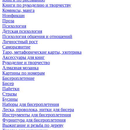
Книги по рукоделию и творчеству
Комиксы, манга
Нонфикшн
Проза
Психология
Детская психология
Психология общения и отношений
Личностный рост
Саморазвитие
Таро, метафорические карты, эзотерика
Аксессуары для книг
Рукоделие и творчество
Алмазная мозаика
Картины по номерам
Бисероплетение
Бисер
Пайетки
Стразы
Бусины
Наборы для бисероплетения
Леска, проволока, нитки для бисера
Инструменты для бисероплетения
Фурнитура для бисероплетения
Выжигание и резьба по дереву