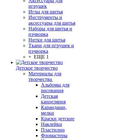
Аксессуары для
игрушек
Иглы для шитья
Инструменты и
аксессуары для шитья
Наборы для шитья и
пэчворка
Нитки для шитья
Ткани для игрушек и
пэчворка
+ ЕЩЕ 1
Детское творчество
Материалы для
творчества
Альбомы для
рисования
Детская
канцелярия
Карандаши,
мелки
Краски детские
Наклейки
Пластилин
Фломастеры