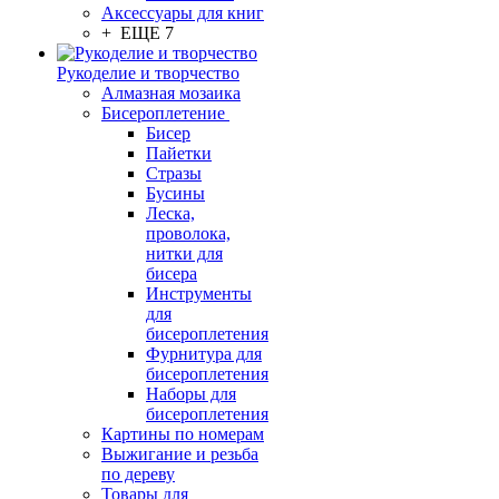
Аксессуары для книг
+ ЕЩЕ 7
Рукоделие и творчество
Алмазная мозаика
Бисероплетение
Бисер
Пайетки
Стразы
Бусины
Леска,
проволока,
нитки для
бисера
Инструменты
для
бисероплетения
Фурнитура для
бисероплетения
Наборы для
бисероплетения
Картины по номерам
Выжигание и резьба
по дереву
Товары для