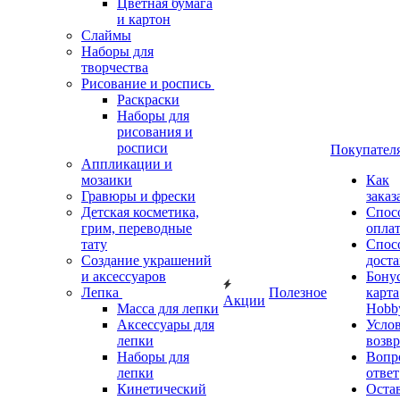
Цветная бумага
и картон
Слаймы
Наборы для
творчества
Рисование и роспись
Раскраски
Наборы для
рисования и
росписи
Покупател
Аппликации и
мозаики
Как
Гравюры и фрески
заказ
Детская косметика,
Спос
грим, переводные
опла
тату
Спос
Создание украшений
дост
и аксессуаров
Бону
Лепка
Полезное
карта
Акции
Масса для лепки
Hobb
Аксессуары для
Усло
лепки
возвр
Наборы для
Вопр
лепки
ответ
Кинетический
Оста