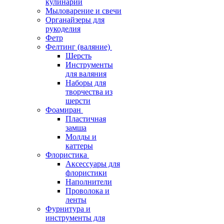
кулинарии
Мыловарение и свечи
Органайзеры для
рукоделия
Фетр
Фелтинг (валяние)
Шерсть
Инструменты
для валяния
Наборы для
творчества из
шерсти
Фоамиран
Пластичная
замша
Молды и
каттеры
Флористика
Аксессуары для
флористики
Наполнители
Проволока и
ленты
Фурнитура и
инструменты для