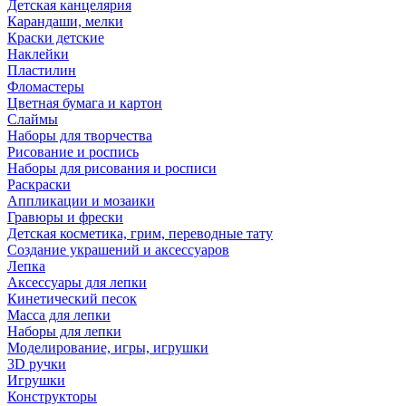
Детская канцелярия
Карандаши, мелки
Краски детские
Наклейки
Пластилин
Фломастеры
Цветная бумага и картон
Слаймы
Наборы для творчества
Рисование и роспись
Наборы для рисования и росписи
Раскраски
Аппликации и мозаики
Гравюры и фрески
Детская косметика, грим, переводные тату
Создание украшений и аксессуаров
Лепка
Аксессуары для лепки
Кинетический песок
Масса для лепки
Наборы для лепки
Моделирование, игры, игрушки
3D ручки
Игрушки
Конструкторы