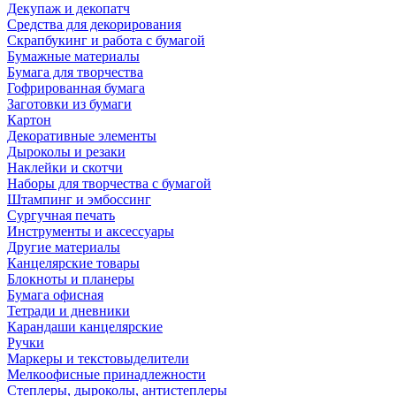
Декупаж и декопатч
Средства для декорирования
Скрапбукинг и работа с бумагой
Бумажные материалы
Бумага для творчества
Гофрированная бумага
Заготовки из бумаги
Картон
Декоративные элементы
Дыроколы и резаки
Наклейки и скотчи
Наборы для творчества с бумагой
Штампинг и эмбоссинг
Сургучная печать
Инструменты и аксессуары
Другие материалы
Канцелярские товары
Блокноты и планеры
Бумага офисная
Тетради и дневники
Карандаши канцелярские
Ручки
Маркеры и текстовыделители
Мелкоофисные принадлежности
Степлеры, дыроколы, антистеплеры