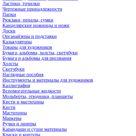
Ластики, точилки
Чертежные принадлежности
Папки
Рюкзаки, пеналы, сумки
Канцелярские ножницы и ножи
Доски
Органайзеры и подставки
Калькуляторы
Товары для художников
Бумага, альбомы, холсты, скетчбуки
Бумага и альбомы для рисования
Холсты
Скетчбуки
Наглядные пособия
Инструменты и материалы для художников
Каллиграфия
Вспомогательные жидкости
Мольберты, этюдники, планшеты
Кисти и мастихины
Кисти
Мастихины
Маркеры
Ручки и линеры
Карандаши и сухие материалы
Краски и контуры