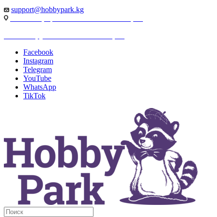
support@hobbypark.kg
г. Бишкек, пр-т. Чынгыза Айтматова, 91
г. Бишкек, ул. Якова Логвиненко, 55
Facebook
Instagram
Telegram
YouTube
WhatsApp
TikTok