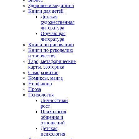
Здоровье и медицина
Книги для детей
Детская
художественная
литература
Обучающая
литература
Книги по рисованию
Книги по рукоделию
и творчеству
Таро, метафорические
карты, эзотерика
Саморазвитие
Комиксы, манга
Нонфикшн
Проза
Психология
Личностный
рост
Психология
общения и
отношений
Детская
психология