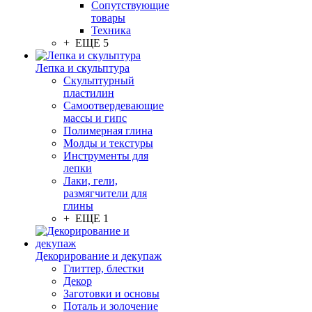
Сопутствующие
товары
Техника
+ ЕЩЕ 5
Лепка и скульптура
Скульптурный
пластилин
Самоотвердевающие
массы и гипс
Полимерная глина
Молды и текстуры
Инструменты для
лепки
Лаки, гели,
размягчители для
глины
+ ЕЩЕ 1
Декорирование и декупаж
Глиттер, блестки
Декор
Заготовки и основы
Поталь и золочение