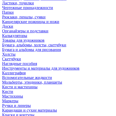
Ластики, точилки
Чертежные принадлежности
Папки
Рюкзаки, пеналы, сумки
Канцелярские ножницы и ножи
Доски
Органайзеры и подставки
Калькуляторы
Товары для художников
Бумага, альбомы, холсты, скетчбуки
Бумага и альбомы для рисования
Холсты
Скетчбуки
Наглядные пособия
Инструменты и материалы для художников
Каллиграфия
Вспомогательные жидкости
Мольберты, этюдники, планшеты
Кисти и мастихины
Кисти
Мастихины
Маркеры
Ручки и линеры
Карандаши и сухие материалы
Краски и контуры