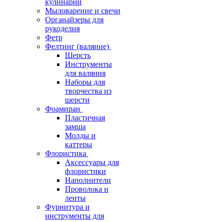
кулинарии
Мыловарение и свечи
Органайзеры для
рукоделия
Фетр
Фелтинг (валяние)
Шерсть
Инструменты
для валяния
Наборы для
творчества из
шерсти
Фоамиран
Пластичная
замша
Молды и
каттеры
Флористика
Аксессуары для
флористики
Наполнители
Проволока и
ленты
Фурнитура и
инструменты для