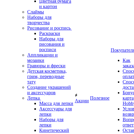
Цветная бумага
и картон
Слаймы
Наборы для
творчества
Рисование и роспись
Раскраски
Наборы для
рисования и
росписи
Покупател
Аппликации и
мозаики
Как
Гравюры и фрески
заказ
Детская косметика,
Спос
грим, переводные
опла
тату
Спос
Создание украшений
дост
и аксессуаров
Бону
Лепка
Полезное
карта
Акции
Масса для лепки
Hobb
Аксессуары для
Усло
лепки
возвр
Наборы для
Вопр
лепки
ответ
Кинетический
Оста