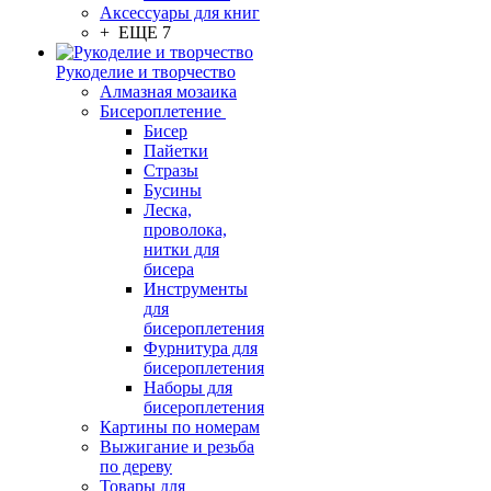
Аксессуары для книг
+ ЕЩЕ 7
Рукоделие и творчество
Алмазная мозаика
Бисероплетение
Бисер
Пайетки
Стразы
Бусины
Леска,
проволока,
нитки для
бисера
Инструменты
для
бисероплетения
Фурнитура для
бисероплетения
Наборы для
бисероплетения
Картины по номерам
Выжигание и резьба
по дереву
Товары для