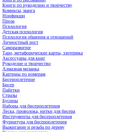
Книги по рукоделию и творчеству
Комиксы, манга
Нонфикшн
Проза
Психология
Детская психология
Психология общения и отношений
Личностный рост
Саморазвитие
Таро, метафорические карты, эзотерика
Аксессуары для книг
Рукоделие и творчество
Алмазная мозаика
Картины по номерам
Бисероплетение
Бисер
Пайетки
Стразы
Бусины
Наборы для бисероплетения
Леска, проволока, нитки для бисера
Инструменты для бисероплетения
Фурнитура для бисероплетения
Выжигание и резьба по дереву