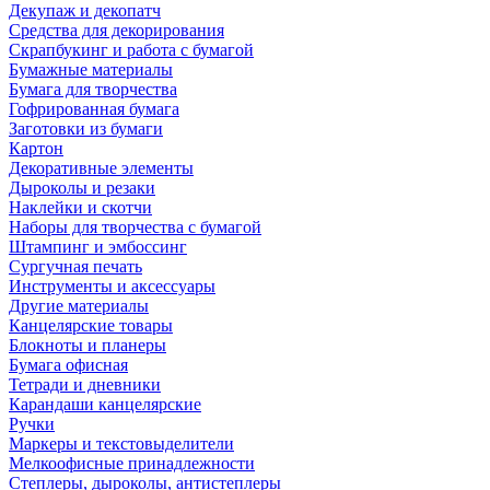
Декупаж и декопатч
Средства для декорирования
Скрапбукинг и работа с бумагой
Бумажные материалы
Бумага для творчества
Гофрированная бумага
Заготовки из бумаги
Картон
Декоративные элементы
Дыроколы и резаки
Наклейки и скотчи
Наборы для творчества с бумагой
Штампинг и эмбоссинг
Сургучная печать
Инструменты и аксессуары
Другие материалы
Канцелярские товары
Блокноты и планеры
Бумага офисная
Тетради и дневники
Карандаши канцелярские
Ручки
Маркеры и текстовыделители
Мелкоофисные принадлежности
Степлеры, дыроколы, антистеплеры