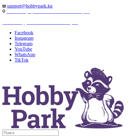
support@hobbypark.kg
г. Бишкек, пр-т. Чынгыза Айтматова, 91
г. Бишкек, ул. Якова Логвиненко, 55
Facebook
Instagram
Telegram
YouTube
WhatsApp
TikTok