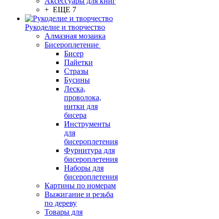
Аксессуары для книг
+ ЕЩЕ 7
Рукоделие и творчество
Алмазная мозаика
Бисероплетение
Бисер
Пайетки
Стразы
Бусины
Леска,
проволока,
нитки для
бисера
Инструменты
для
бисероплетения
Фурнитура для
бисероплетения
Наборы для
бисероплетения
Картины по номерам
Выжигание и резьба
по дереву
Товары для