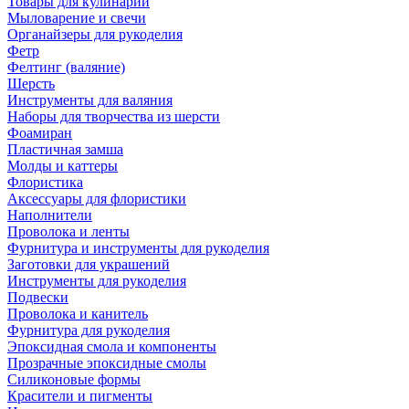
Товары для кулинарии
Мыловарение и свечи
Органайзеры для рукоделия
Фетр
Фелтинг (валяние)
Шерсть
Инструменты для валяния
Наборы для творчества из шерсти
Фоамиран
Пластичная замша
Молды и каттеры
Флористика
Аксессуары для флористики
Наполнители
Проволока и ленты
Фурнитура и инструменты для рукоделия
Заготовки для украшений
Инструменты для рукоделия
Подвески
Проволока и канитель
Фурнитура для рукоделия
Эпоксидная смола и компоненты
Прозрачные эпоксидные смолы
Силиконовые формы
Красители и пигменты