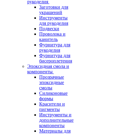
рукоделия
Заготовки для
украшений
Инструменты
для рукоделия
Подвески
Проволока и
канитель
Фурнитура для
рукоделия
Фурнитура для
бисероплетения
Эпоксидная смола и
компоненты
Прозрачные
эпоксидные
смолы
Силиконовые
формы
Красители и
пигменты
Инструменты и
дополнительные
компоненты
Материалы для