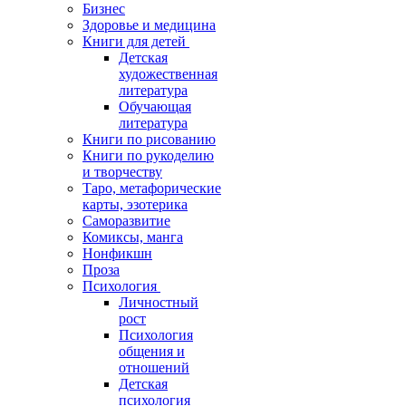
Бизнес
Здоровье и медицина
Книги для детей
Детская
художественная
литература
Обучающая
литература
Книги по рисованию
Книги по рукоделию
и творчеству
Таро, метафорические
карты, эзотерика
Саморазвитие
Комиксы, манга
Нонфикшн
Проза
Психология
Личностный
рост
Психология
общения и
отношений
Детская
психология