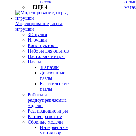
песок
отзыв
+ ЕЩЕ 4
мага
Моделирование, игры,
игрушки
3D ручки
Игрушки
Конструкторы
Наборы для опытов
Настольные игры
Пазлы
3D пазлы
Деревянные
пазлы
Классические
пазлы
Роботы и
радиоуправляемые
модели
Развивающие игры
Раннее развитие
Сборные модели
Интерьерные
миниатюры