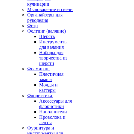
кулинарии
Мыловарение и свечи
Органайзеры для
рукоделия
Фетр
Фелтинг (валяние)
Шерсть
Инструменты
для валяния
Наборы для
творчества из
шерсти
Фоамиран
Пластичная
замша
Молды и
каттеры
Флористика
Аксессуары для
флористики
Наполнители
Проволока и
ленты
Фурнитура и
инструменты для