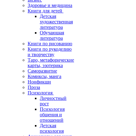
Здоровье и медицина
Книги для детей
Детская
художественная
литература
Обучающая
литература
Книги по рисованию
Книги по рукоделию
и творчеству
Таро, метафорические
карты, эзотерика
Саморазвитие
Комиксы, манга
Нонфикшн
Проза
Психология
Личностный
рост
Психология
общения и
отношений
Детская
психология