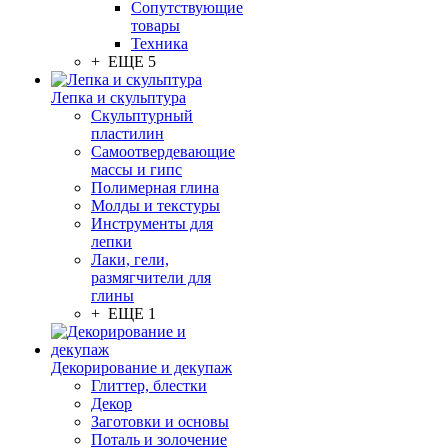
Сопутствующие
товары
Техника
+ ЕЩЕ 5
Лепка и скульптура
Скульптурный
пластилин
Самоотвердевающие
массы и гипс
Полимерная глина
Молды и текстуры
Инструменты для
лепки
Лаки, гели,
размягчители для
глины
+ ЕЩЕ 1
Декорирование и декупаж
Глиттер, блестки
Декор
Заготовки и основы
Поталь и золочение