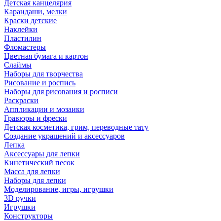
Детская канцелярия
Карандаши, мелки
Краски детские
Наклейки
Пластилин
Фломастеры
Цветная бумага и картон
Слаймы
Наборы для творчества
Рисование и роспись
Наборы для рисования и росписи
Раскраски
Аппликации и мозаики
Гравюры и фрески
Детская косметика, грим, переводные тату
Создание украшений и аксессуаров
Лепка
Аксессуары для лепки
Кинетический песок
Масса для лепки
Наборы для лепки
Моделирование, игры, игрушки
3D ручки
Игрушки
Конструкторы