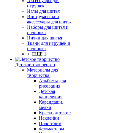
Аксессуары для
игрушек
Иглы для шитья
Инструменты и
аксессуары для шитья
Наборы для шитья и
пэчворка
Нитки для шитья
Ткани для игрушек и
пэчворка
+ ЕЩЕ 1
Детское творчество
Материалы для
творчества
Альбомы для
рисования
Детская
канцелярия
Карандаши,
мелки
Краски детские
Наклейки
Пластилин
Фломастеры