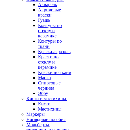
Акварель
Акриловые
краски
Гуашь
Контуры по
стеклу и
керамике
Контуры по
ткани
Краска-аэрозоль
Краски по
стеклу и
керамике
Краски по ткани
Масло
Спиртовые
чернила
Эбру
Кисти и мастихины
Кисти
Мастихины
Маркеры
Наглядные пособия
Мольберты,
этюдники, планшеты