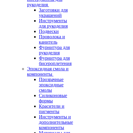
рукоделия
Заготовки для
украшений
Инструменты
для рукоделия
Подвески
Проволока и
канитель
Фурнитура для
рукоделия
Фурнитура для
бисероплетения
Эпоксидная смола и
компоненты
Прозрачные
эпоксидные
смолы
Силиконовые
формы
Красители и
пигменты
Инструменты и
дополнительные
компоненты
Материалы для