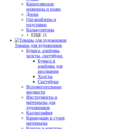
Канцелярские
ножницы и ножи
Доски
Органайзеры и
подставки
Калькуляторы
+ ЕЩЕ 11
Товары для художников
Бумага, альбомы,
холсты, скетчбуки
Бумага и
альбомы для
рисования
Холсты
Скетчбуки
Вспомогательные
жидкости
Инструменты и
материалы для
художников
Каллиграфия
Карандаши и сухие
материалы
Краски и контуры