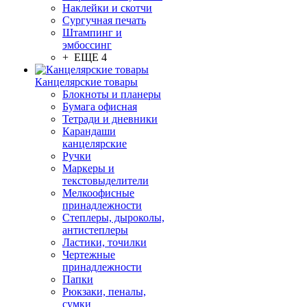
Наклейки и скотчи
Сургучная печать
Штампинг и
эмбоссинг
+ ЕЩЕ 4
Канцелярские товары
Блокноты и планеры
Бумага офисная
Тетради и дневники
Карандаши
канцелярские
Ручки
Маркеры и
текстовыделители
Мелкоофисные
принадлежности
Степлеры, дыроколы,
антистеплеры
Ластики, точилки
Чертежные
принадлежности
Папки
Рюкзаки, пеналы,
сумки