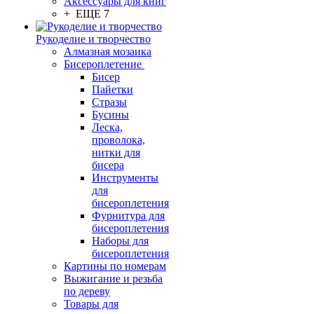
Аксессуары для книг
+ ЕЩЕ 7
Рукоделие и творчество
Алмазная мозаика
Бисероплетение
Бисер
Пайетки
Стразы
Бусины
Леска,
проволока,
нитки для
бисера
Инструменты
для
бисероплетения
Фурнитура для
бисероплетения
Наборы для
бисероплетения
Картины по номерам
Выжигание и резьба
по дереву
Товары для