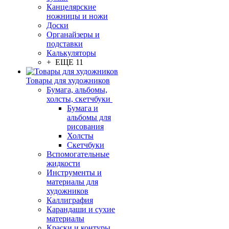
Канцелярские
ножницы и ножи
Доски
Органайзеры и
подставки
Калькуляторы
+ ЕЩЕ 11
Товары для художников
Бумага, альбомы,
холсты, скетчбуки
Бумага и
альбомы для
рисования
Холсты
Скетчбуки
Вспомогательные
жидкости
Инструменты и
материалы для
художников
Каллиграфия
Карандаши и сухие
материалы
Краски и контуры