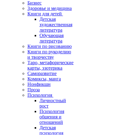
Бизнес
Здоровье и медицина
Книги для детей
Детская
художественная
литература
Обучающая
литература
Книги по рисованию
Книги по рукоделию
и творчеству
Таро, метафорические
карты, эзотерика
Саморазвитие
Комиксы, манга
Нонфикшн
Проза
Психология
Личностный
рост
Психология
общения и
отношений
Детская
психология