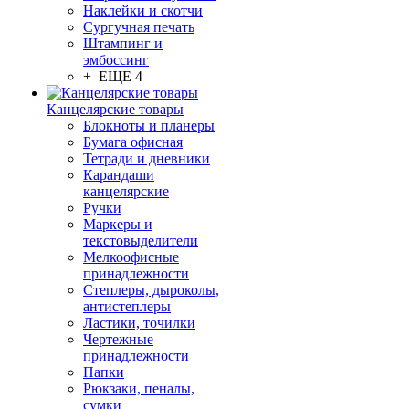
Наклейки и скотчи
Сургучная печать
Штампинг и
эмбоссинг
+ ЕЩЕ 4
Канцелярские товары
Блокноты и планеры
Бумага офисная
Тетради и дневники
Карандаши
канцелярские
Ручки
Маркеры и
текстовыделители
Мелкоофисные
принадлежности
Степлеры, дыроколы,
антистеплеры
Ластики, точилки
Чертежные
принадлежности
Папки
Рюкзаки, пеналы,
сумки