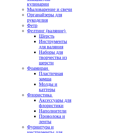
кулинарии
Мыловарение и свечи
Органайзеры для
рукоделия
Фетр
Фелтинг (валяние)
Шерсть
Инструменты
для валяния
Наборы для
творчества из
шерсти
Фоамиран
Пластичная
замша
Молды и
каттеры
Флористика
Аксессуары для
флористики
Наполнители
Проволока и
ленты
Фурнитура и
инструменты для