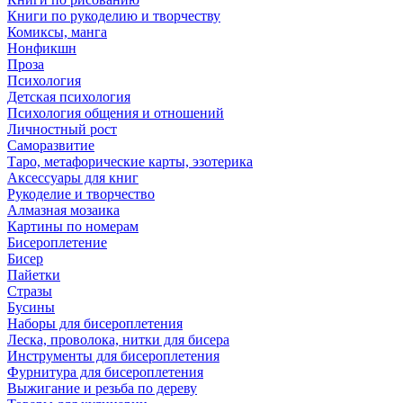
Книги по рукоделию и творчеству
Комиксы, манга
Нонфикшн
Проза
Психология
Детская психология
Психология общения и отношений
Личностный рост
Саморазвитие
Таро, метафорические карты, эзотерика
Аксессуары для книг
Рукоделие и творчество
Алмазная мозаика
Картины по номерам
Бисероплетение
Бисер
Пайетки
Стразы
Бусины
Наборы для бисероплетения
Леска, проволока, нитки для бисера
Инструменты для бисероплетения
Фурнитура для бисероплетения
Выжигание и резьба по дереву