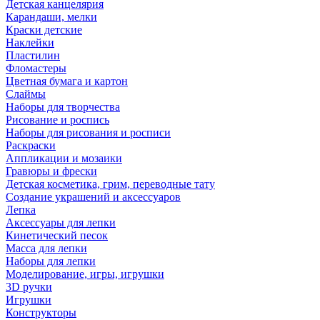
Детская канцелярия
Карандаши, мелки
Краски детские
Наклейки
Пластилин
Фломастеры
Цветная бумага и картон
Слаймы
Наборы для творчества
Рисование и роспись
Наборы для рисования и росписи
Раскраски
Аппликации и мозаики
Гравюры и фрески
Детская косметика, грим, переводные тату
Создание украшений и аксессуаров
Лепка
Аксессуары для лепки
Кинетический песок
Масса для лепки
Наборы для лепки
Моделирование, игры, игрушки
3D ручки
Игрушки
Конструкторы