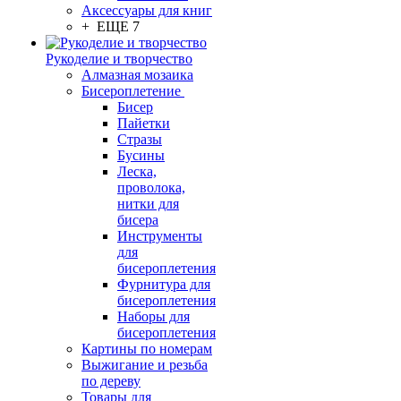
Аксессуары для книг
+ ЕЩЕ 7
Рукоделие и творчество
Алмазная мозаика
Бисероплетение
Бисер
Пайетки
Стразы
Бусины
Леска,
проволока,
нитки для
бисера
Инструменты
для
бисероплетения
Фурнитура для
бисероплетения
Наборы для
бисероплетения
Картины по номерам
Выжигание и резьба
по дереву
Товары для