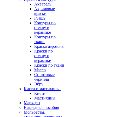
Акварель
Акриловые
краски
Гуашь
Контуры по
стеклу и
керамике
Контуры по
ткани
Краска-аэрозоль
Краски по
стеклу и
керамике
Краски по ткани
Масло
Спиртовые
чернила
Эбру
Кисти и мастихины
Кисти
Мастихины
Маркеры
Наглядные пособия
Мольберты,
этюдники, планшеты