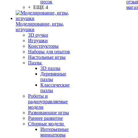
песок
отзыв
+ ЕЩЕ 4
мага
Моделирование, игры,
игрушки
3D ручки
Игрушки
Конструкторы
Наборы для опытов
Настольные игры
Пазлы
3D пазлы
Деревянные
пазлы
Классические
пазлы
Роботы и
радиоуправляемые
модели
Развивающие игры
Раннее развитие
Сборные модели
Интерьерные
миниатюры