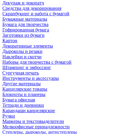
Декупаж и декопатч
Средства для декорирования
Скрапбукинг и работа с бумагой
Бумажные материалы
Бумага для творчества
Гофрированная бумага
Заготовки из бумаги
Картон
Декоративные элементы
Дыроколы и резаки
Наклейки и скотчи
Наборы для творчества с бумагой
Штампинг и эмбоссинг
Сургучная печать
Инструменты и аксессуары
Другие материалы
Канцелярские товары
Блокноты и планеры
Бумага офисная
Тетради и дневники
Карандаши канцелярские
Ручки
Маркеры и текстовыделители
Мелкоофисные принадлежности
Степлеры, дыроколы, антистеплеры