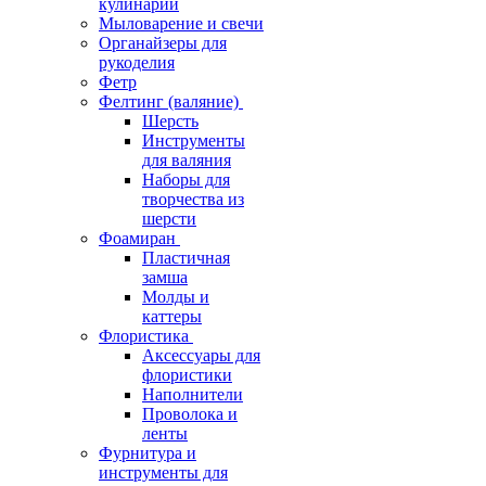
кулинарии
Мыловарение и свечи
Органайзеры для
рукоделия
Фетр
Фелтинг (валяние)
Шерсть
Инструменты
для валяния
Наборы для
творчества из
шерсти
Фоамиран
Пластичная
замша
Молды и
каттеры
Флористика
Аксессуары для
флористики
Наполнители
Проволока и
ленты
Фурнитура и
инструменты для