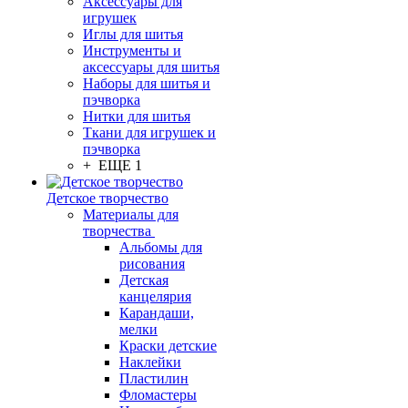
Аксессуары для
игрушек
Иглы для шитья
Инструменты и
аксессуары для шитья
Наборы для шитья и
пэчворка
Нитки для шитья
Ткани для игрушек и
пэчворка
+ ЕЩЕ 1
Детское творчество
Материалы для
творчества
Альбомы для
рисования
Детская
канцелярия
Карандаши,
мелки
Краски детские
Наклейки
Пластилин
Фломастеры