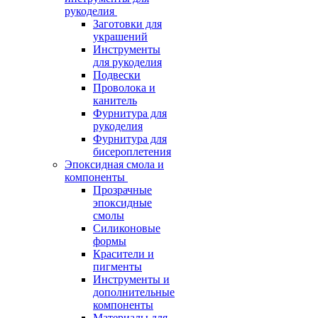
рукоделия
Заготовки для
украшений
Инструменты
для рукоделия
Подвески
Проволока и
канитель
Фурнитура для
рукоделия
Фурнитура для
бисероплетения
Эпоксидная смола и
компоненты
Прозрачные
эпоксидные
смолы
Силиконовые
формы
Красители и
пигменты
Инструменты и
дополнительные
компоненты
Материалы для