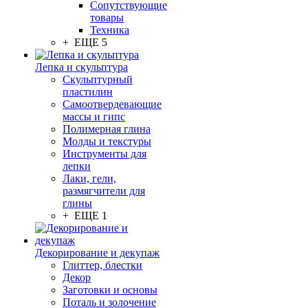
Сопутствующие
товары
Техника
+ ЕЩЕ 5
Лепка и скульптура
Скульптурный
пластилин
Самоотвердевающие
массы и гипс
Полимерная глина
Молды и текстуры
Инструменты для
лепки
Лаки, гели,
размягчители для
глины
+ ЕЩЕ 1
Декорирование и декупаж
Глиттер, блестки
Декор
Заготовки и основы
Поталь и золочение