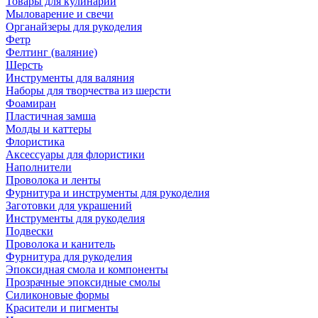
Товары для кулинарии
Мыловарение и свечи
Органайзеры для рукоделия
Фетр
Фелтинг (валяние)
Шерсть
Инструменты для валяния
Наборы для творчества из шерсти
Фоамиран
Пластичная замша
Молды и каттеры
Флористика
Аксессуары для флористики
Наполнители
Проволока и ленты
Фурнитура и инструменты для рукоделия
Заготовки для украшений
Инструменты для рукоделия
Подвески
Проволока и канитель
Фурнитура для рукоделия
Эпоксидная смола и компоненты
Прозрачные эпоксидные смолы
Силиконовые формы
Красители и пигменты