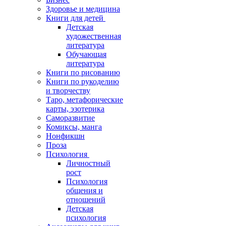
Здоровье и медицина
Книги для детей
Детская
художественная
литература
Обучающая
литература
Книги по рисованию
Книги по рукоделию
и творчеству
Таро, метафорические
карты, эзотерика
Саморазвитие
Комиксы, манга
Нонфикшн
Проза
Психология
Личностный
рост
Психология
общения и
отношений
Детская
психология