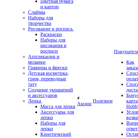
Цветная бумага
и картон
Слаймы
Наборы для
творчества
Рисование и роспись
Раскраски
Наборы для
рисования и
росписи
Покупател
Аппликации и
мозаики
Как
Гравюры и фрески
заказ
Детская косметика,
Спос
грим, переводные
опла
тату
Спос
Создание украшений
дост
и аксессуаров
Бону
Лепка
Полезное
карта
Акции
Масса для лепки
Hobb
Аксессуары для
Усло
лепки
возвр
Наборы для
Вопр
лепки
ответ
Кинетический
Оста