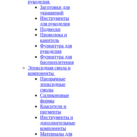
рукоделия
Заготовки для
украшений
Инструменты
для рукоделия
Подвески
Проволока и
канитель
Фурнитура для
рукоделия
Фурнитура для
бисероплетения
Эпоксидная смола и
компоненты
Прозрачные
эпоксидные
смолы
Силиконовые
формы
Красители и
пигменты
Инструменты и
дополнительные
компоненты
Материалы для