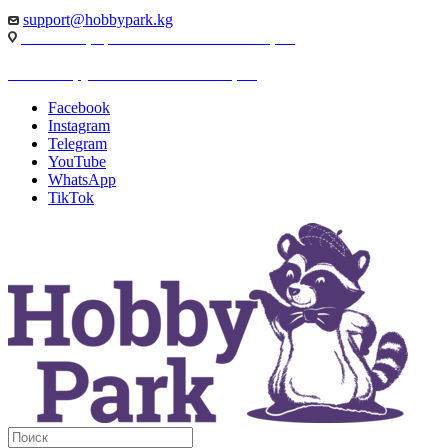
support@hobbypark.kg
г. Бишкек, пр-т. Чынгыза Айтматова, 91
г. Бишкек, ул. Якова Логвиненко, 55
Facebook
Instagram
Telegram
YouTube
WhatsApp
TikTok