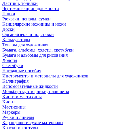
Ластики, точилки
Чертежные принадлежности
Папки
Рюкзаки, пеналы, сумки
Канцелярские ножницы и ножи
Доски
Органайзеры и подставки
Калькуляторы
Товары для художников
Бумага, альбомы, холсты, скетчбуки
Бумага и альбомы для рисования
Холсты
Скетчбуки
Наглядные пособия
Инструменты и материалы для художников
Каллиграфия
Вспомогательные жидкости
Мольберты, этюдники, планшеты
Кисти и мастихины
Кисти
Мастихины
Маркеры
Ручки и линеры
Карандаши и сухие материалы
Краски и контуры