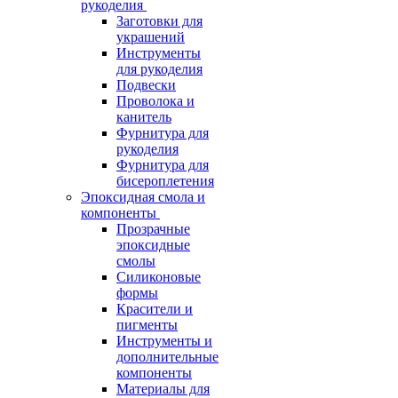
рукоделия
Заготовки для
украшений
Инструменты
для рукоделия
Подвески
Проволока и
канитель
Фурнитура для
рукоделия
Фурнитура для
бисероплетения
Эпоксидная смола и
компоненты
Прозрачные
эпоксидные
смолы
Силиконовые
формы
Красители и
пигменты
Инструменты и
дополнительные
компоненты
Материалы для