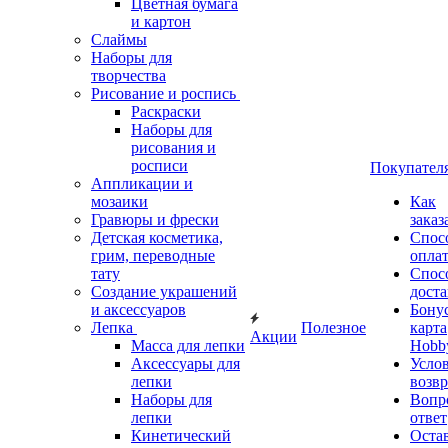
Цветная бумага
и картон
Слаймы
Наборы для
творчества
Рисование и роспись
Раскраски
Наборы для
рисования и
росписи
Покупател
Аппликации и
мозаики
Как
Гравюры и фрески
заказ
Детская косметика,
Спос
грим, переводные
опла
тату
Спос
Создание украшений
дост
и аксессуаров
Бону
Лепка
Полезное
карта
Акции
Масса для лепки
Hobb
Аксессуары для
Усло
лепки
возвр
Наборы для
Вопр
лепки
ответ
Кинетический
Оста