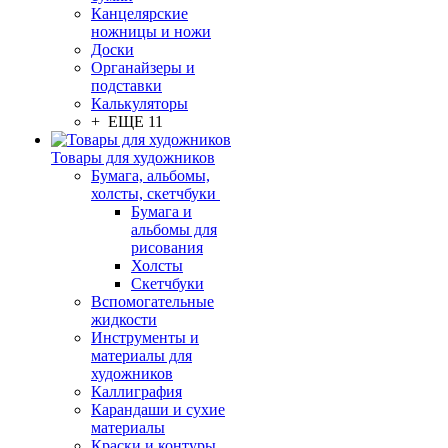
Канцелярские
ножницы и ножи
Доски
Органайзеры и
подставки
Калькуляторы
+ ЕЩЕ 11
Товары для художников
Бумага, альбомы,
холсты, скетчбуки
Бумага и
альбомы для
рисования
Холсты
Скетчбуки
Вспомогательные
жидкости
Инструменты и
материалы для
художников
Каллиграфия
Карандаши и сухие
материалы
Краски и контуры