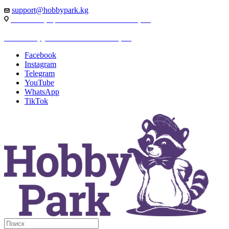
support@hobbypark.kg
г. Бишкек, пр-т. Чынгыза Айтматова, 91
г. Бишкек, ул. Якова Логвиненко, 55
Facebook
Instagram
Telegram
YouTube
WhatsApp
TikTok