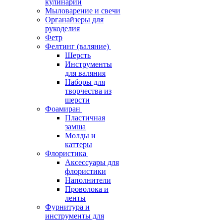
кулинарии
Мыловарение и свечи
Органайзеры для
рукоделия
Фетр
Фелтинг (валяние)
Шерсть
Инструменты
для валяния
Наборы для
творчества из
шерсти
Фоамиран
Пластичная
замша
Молды и
каттеры
Флористика
Аксессуары для
флористики
Наполнители
Проволока и
ленты
Фурнитура и
инструменты для