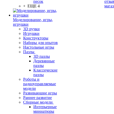
песок
отзыв
+ ЕЩЕ 4
мага
Моделирование, игры,
игрушки
3D ручки
Игрушки
Конструкторы
Наборы для опытов
Настольные игры
Пазлы
3D пазлы
Деревянные
пазлы
Классические
пазлы
Роботы и
радиоуправляемые
модели
Развивающие игры
Раннее развитие
Сборные модели
Интерьерные
миниатюры