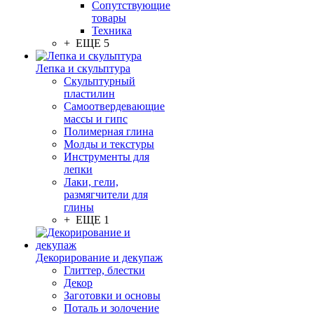
Сопутствующие
товары
Техника
+ ЕЩЕ 5
Лепка и скульптура
Скульптурный
пластилин
Самоотвердевающие
массы и гипс
Полимерная глина
Молды и текстуры
Инструменты для
лепки
Лаки, гели,
размягчители для
глины
+ ЕЩЕ 1
Декорирование и декупаж
Глиттер, блестки
Декор
Заготовки и основы
Поталь и золочение