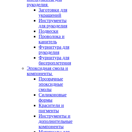
рукоделия
Заготовки для
украшений
Инструменты
для рукоделия
Подвески
Проволока и
канитель
Фурнитура для
рукоделия
Фурнитура для
бисероплетения
Эпоксидная смола и
компоненты
Прозрачные
эпоксидные
смолы
Силиконовые
формы
Красители и
пигменты
Инструменты и
дополнительные
компоненты
Материалы для