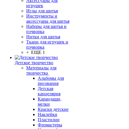
Аксессуары для
игрушек
Иглы для шитья
Инструменты и
аксессуары для шитья
Наборы для шитья и
пэчворка
Нитки для шитья
Ткани для игрушек и
пэчворка
+ ЕЩЕ 1
Детское творчество
Материалы для
творчества
Альбомы для
рисования
Детская
канцелярия
Карандаши,
мелки
Краски детские
Наклейки
Пластилин
Фломастеры