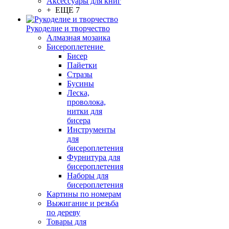
Аксессуары для книг
+ ЕЩЕ 7
Рукоделие и творчество
Алмазная мозаика
Бисероплетение
Бисер
Пайетки
Стразы
Бусины
Леска,
проволока,
нитки для
бисера
Инструменты
для
бисероплетения
Фурнитура для
бисероплетения
Наборы для
бисероплетения
Картины по номерам
Выжигание и резьба
по дереву
Товары для