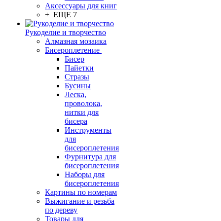
Аксессуары для книг
+ ЕЩЕ 7
Рукоделие и творчество
Алмазная мозаика
Бисероплетение
Бисер
Пайетки
Стразы
Бусины
Леска,
проволока,
нитки для
бисера
Инструменты
для
бисероплетения
Фурнитура для
бисероплетения
Наборы для
бисероплетения
Картины по номерам
Выжигание и резьба
по дереву
Товары для