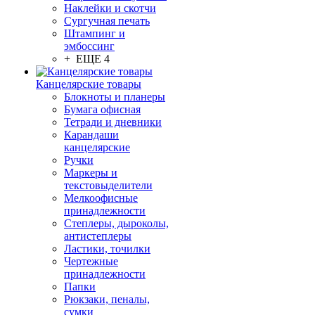
Наклейки и скотчи
Сургучная печать
Штампинг и
эмбоссинг
+ ЕЩЕ 4
Канцелярские товары
Блокноты и планеры
Бумага офисная
Тетради и дневники
Карандаши
канцелярские
Ручки
Маркеры и
текстовыделители
Мелкоофисные
принадлежности
Степлеры, дыроколы,
антистеплеры
Ластики, точилки
Чертежные
принадлежности
Папки
Рюкзаки, пеналы,
сумки