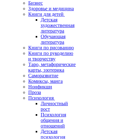
Бизнес
Здоровье и медицина
Книги для детей
Детская
художественная
литература
Обучающая
литература
Книги по рисованию
Книги по рукоделию
и творчеству
Таро, метафорические
карты, эзотерика
Саморазвитие
Комиксы, манга
Нонфикшн
Проза
Психология
Личностный
рост
Психология
общения и
отношений
Детская
психология