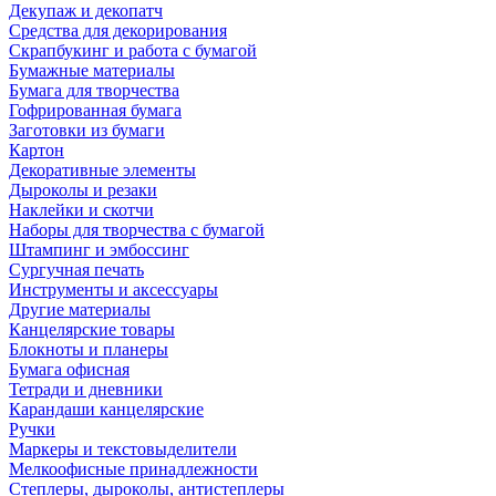
Декупаж и декопатч
Средства для декорирования
Скрапбукинг и работа с бумагой
Бумажные материалы
Бумага для творчества
Гофрированная бумага
Заготовки из бумаги
Картон
Декоративные элементы
Дыроколы и резаки
Наклейки и скотчи
Наборы для творчества с бумагой
Штампинг и эмбоссинг
Сургучная печать
Инструменты и аксессуары
Другие материалы
Канцелярские товары
Блокноты и планеры
Бумага офисная
Тетради и дневники
Карандаши канцелярские
Ручки
Маркеры и текстовыделители
Мелкоофисные принадлежности
Степлеры, дыроколы, антистеплеры