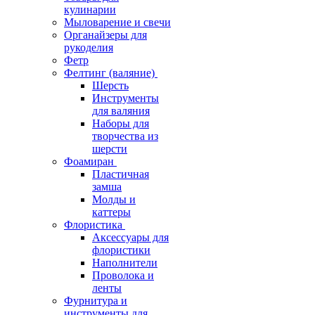
кулинарии
Мыловарение и свечи
Органайзеры для
рукоделия
Фетр
Фелтинг (валяние)
Шерсть
Инструменты
для валяния
Наборы для
творчества из
шерсти
Фоамиран
Пластичная
замша
Молды и
каттеры
Флористика
Аксессуары для
флористики
Наполнители
Проволока и
ленты
Фурнитура и
инструменты для