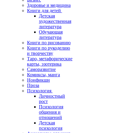
Здоровье и медицина
Книги для детей
Детская
художественная
литература
Обучающая
литература
Книги по рисованию
Книги по рукоделию
и творчеству
Таро, метафорические
карты, эзотерика
Саморазвитие
Комиксы, манга
Нонфикшн
Проза
Психология
Личностный
рост
Психология
общения и
отношений
Детская
психология