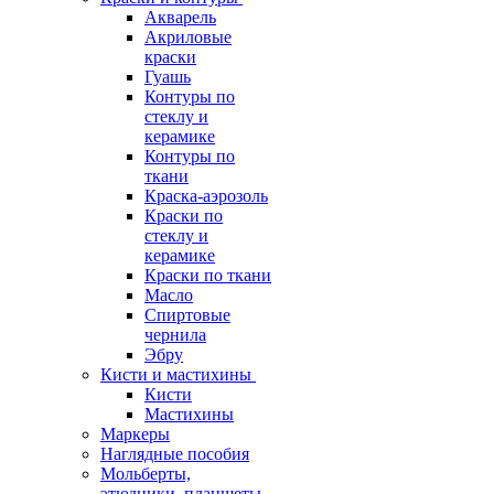
Акварель
Акриловые
краски
Гуашь
Контуры по
стеклу и
керамике
Контуры по
ткани
Краска-аэрозоль
Краски по
стеклу и
керамике
Краски по ткани
Масло
Спиртовые
чернила
Эбру
Кисти и мастихины
Кисти
Мастихины
Маркеры
Наглядные пособия
Мольберты,
этюдники, планшеты