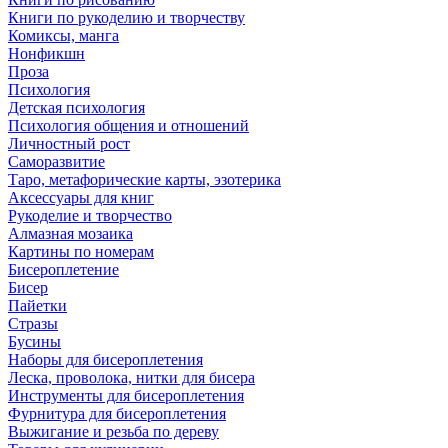
Книги по рукоделию и творчеству
Комиксы, манга
Нонфикшн
Проза
Психология
Детская психология
Психология общения и отношений
Личностный рост
Саморазвитие
Таро, метафорические карты, эзотерика
Аксессуары для книг
Рукоделие и творчество
Алмазная мозаика
Картины по номерам
Бисероплетение
Бисер
Пайетки
Стразы
Бусины
Наборы для бисероплетения
Леска, проволока, нитки для бисера
Инструменты для бисероплетения
Фурнитура для бисероплетения
Выжигание и резьба по дереву