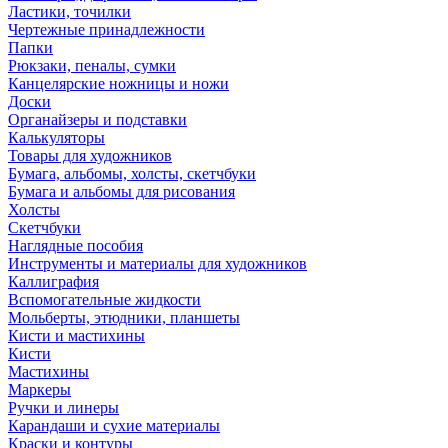
Ластики, точилки
Чертежные принадлежности
Папки
Рюкзаки, пеналы, сумки
Канцелярские ножницы и ножи
Доски
Органайзеры и подставки
Калькуляторы
Товары для художников
Бумага, альбомы, холсты, скетчбуки
Бумага и альбомы для рисования
Холсты
Скетчбуки
Наглядные пособия
Инструменты и материалы для художников
Каллиграфия
Вспомогательные жидкости
Мольберты, этюдники, планшеты
Кисти и мастихины
Кисти
Мастихины
Маркеры
Ручки и линеры
Карандаши и сухие материалы
Краски и контуры