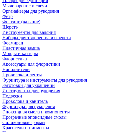
Товары для кулинарии
Мыловарение и свечи
Органайзеры для рукоделия
Фетр
Фелтинг (валяние)
Шерсть
Инструменты для валяния
Наборы для творчества из шерсти
Фоамиран
Пластичная замша
Молды и каттеры
Флористика
Аксессуары для флористики
Наполнители
Проволока и ленты
Фурнитура и инструменты для рукоделия
Заготовки для украшений
Инструменты для рукоделия
Подвески
Проволока и канитель
Фурнитура для рукоделия
Эпоксидная смола и компоненты
Прозрачные эпоксидные смолы
Силиконовые формы
Красители и пигменты