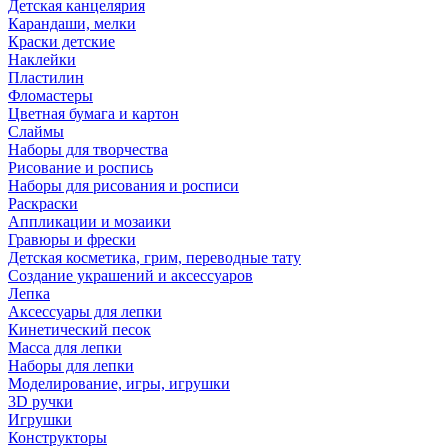
Детская канцелярия
Карандаши, мелки
Краски детские
Наклейки
Пластилин
Фломастеры
Цветная бумага и картон
Слаймы
Наборы для творчества
Рисование и роспись
Наборы для рисования и росписи
Раскраски
Аппликации и мозаики
Гравюры и фрески
Детская косметика, грим, переводные тату
Создание украшений и аксессуаров
Лепка
Аксессуары для лепки
Кинетический песок
Масса для лепки
Наборы для лепки
Моделирование, игры, игрушки
3D ручки
Игрушки
Конструкторы