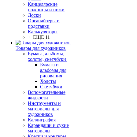
Канцелярские
ножницы и ножи
Доски
Органайзеры и
подставки
Калькуляторы
+ ЕЩЕ 11
Товары для художников
Бумага, альбомы,
холсты, скетчбуки
Бумага и
альбомы для
рисования
Холсты
Скетчбуки
Вспомогательные
жидкости
Инструменты и
материалы для
художников
Каллиграфия
Карандаши и сухие
материалы
Краски и контуры