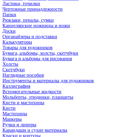
Ластики, точилки
Чертежные принадлежности
Папки
Рюкзаки, пеналы, сумки
Канцелярские ножницы и ножи
Доски
Органайзеры и подставки
Калькуляторы
Товары для художников
Бумага, альбомы, холсты, скетчбуки
Бумага и альбомы для рисования
Холсты
Скетчбуки
Наглядные пособия
Инструменты и материалы для художников
Каллиграфия
Вспомогательные жидкости
Мольберты, этюдники, планшеты
Кисти и мастихины
Кисти
Мастихины
Маркеры
Ручки и линеры
Карандаши и сухие материалы
Краски и контуры