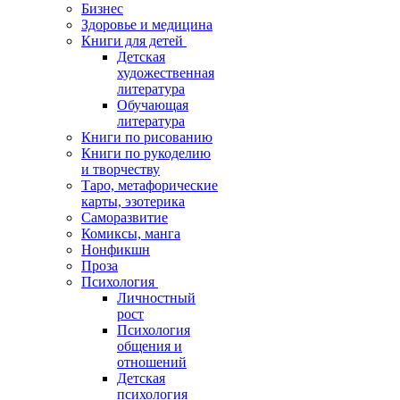
Бизнес
Здоровье и медицина
Книги для детей
Детская
художественная
литература
Обучающая
литература
Книги по рисованию
Книги по рукоделию
и творчеству
Таро, метафорические
карты, эзотерика
Саморазвитие
Комиксы, манга
Нонфикшн
Проза
Психология
Личностный
рост
Психология
общения и
отношений
Детская
психология