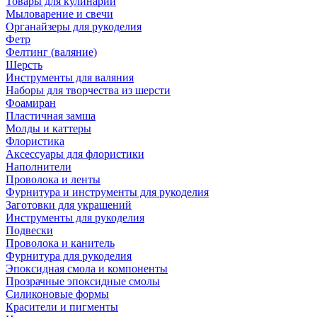
Товары для кулинарии
Мыловарение и свечи
Органайзеры для рукоделия
Фетр
Фелтинг (валяние)
Шерсть
Инструменты для валяния
Наборы для творчества из шерсти
Фоамиран
Пластичная замша
Молды и каттеры
Флористика
Аксессуары для флористики
Наполнители
Проволока и ленты
Фурнитура и инструменты для рукоделия
Заготовки для украшений
Инструменты для рукоделия
Подвески
Проволока и канитель
Фурнитура для рукоделия
Эпоксидная смола и компоненты
Прозрачные эпоксидные смолы
Силиконовые формы
Красители и пигменты