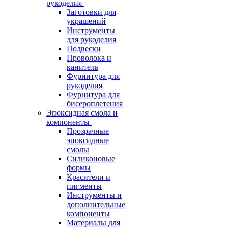
рукоделия
Заготовки для
украшений
Инструменты
для рукоделия
Подвески
Проволока и
канитель
Фурнитура для
рукоделия
Фурнитура для
бисероплетения
Эпоксидная смола и
компоненты
Прозрачные
эпоксидные
смолы
Силиконовые
формы
Красители и
пигменты
Инструменты и
дополнительные
компоненты
Материалы для