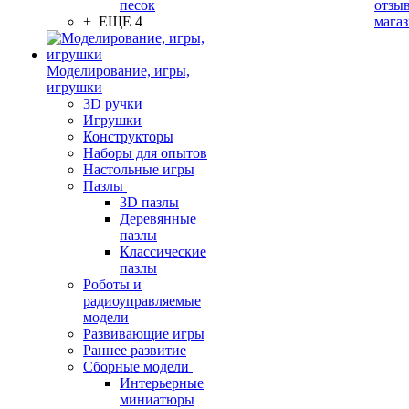
песок
отзыв
+ ЕЩЕ 4
мага
Моделирование, игры,
игрушки
3D ручки
Игрушки
Конструкторы
Наборы для опытов
Настольные игры
Пазлы
3D пазлы
Деревянные
пазлы
Классические
пазлы
Роботы и
радиоуправляемые
модели
Развивающие игры
Раннее развитие
Сборные модели
Интерьерные
миниатюры