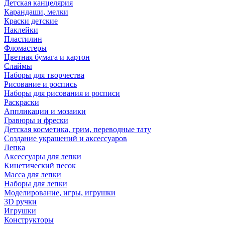
Детская канцелярия
Карандаши, мелки
Краски детские
Наклейки
Пластилин
Фломастеры
Цветная бумага и картон
Слаймы
Наборы для творчества
Рисование и роспись
Наборы для рисования и росписи
Раскраски
Аппликации и мозаики
Гравюры и фрески
Детская косметика, грим, переводные тату
Создание украшений и аксессуаров
Лепка
Аксессуары для лепки
Кинетический песок
Масса для лепки
Наборы для лепки
Моделирование, игры, игрушки
3D ручки
Игрушки
Конструкторы