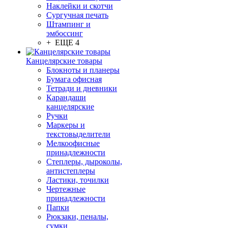
Наклейки и скотчи
Сургучная печать
Штампинг и
эмбоссинг
+ ЕЩЕ 4
Канцелярские товары
Блокноты и планеры
Бумага офисная
Тетради и дневники
Карандаши
канцелярские
Ручки
Маркеры и
текстовыделители
Мелкоофисные
принадлежности
Степлеры, дыроколы,
антистеплеры
Ластики, точилки
Чертежные
принадлежности
Папки
Рюкзаки, пеналы,
сумки