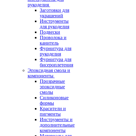
рукоделия
Заготовки для
украшений
Инструменты
для рукоделия
Подвески
Проволока и
канитель
Фурнитура для
рукоделия
Фурнитура для
бисероплетения
Эпоксидная смола и
компоненты
Прозрачные
эпоксидные
смолы
Силиконовые
формы
Красители и
пигменты
Инструменты и
дополнительные
компоненты
Материалы для