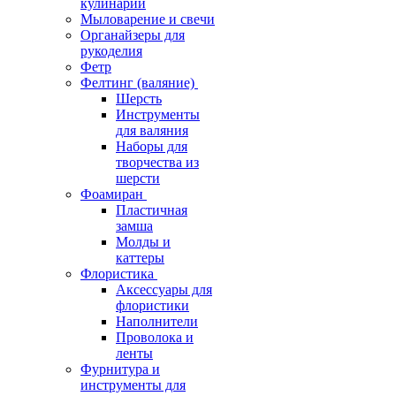
кулинарии
Мыловарение и свечи
Органайзеры для
рукоделия
Фетр
Фелтинг (валяние)
Шерсть
Инструменты
для валяния
Наборы для
творчества из
шерсти
Фоамиран
Пластичная
замша
Молды и
каттеры
Флористика
Аксессуары для
флористики
Наполнители
Проволока и
ленты
Фурнитура и
инструменты для