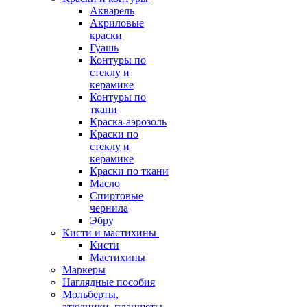
Акварель
Акриловые
краски
Гуашь
Контуры по
стеклу и
керамике
Контуры по
ткани
Краска-аэрозоль
Краски по
стеклу и
керамике
Краски по ткани
Масло
Спиртовые
чернила
Эбру
Кисти и мастихины
Кисти
Мастихины
Маркеры
Наглядные пособия
Мольберты,
этюдники, планшеты