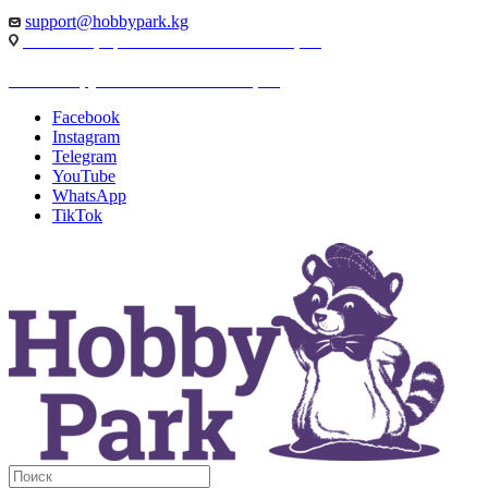
support@hobbypark.kg
г. Бишкек, пр-т. Чынгыза Айтматова, 91
г. Бишкек, ул. Якова Логвиненко, 55
Facebook
Instagram
Telegram
YouTube
WhatsApp
TikTok