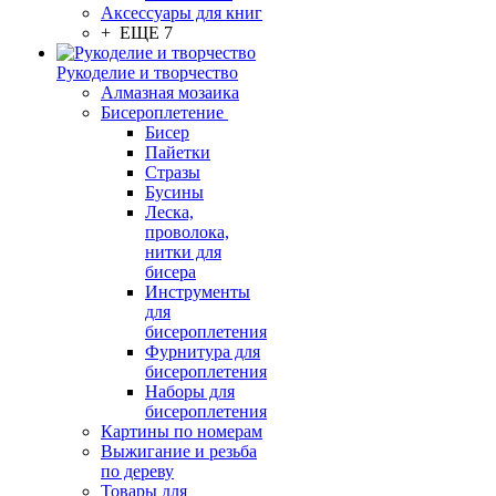
Аксессуары для книг
+ ЕЩЕ 7
Рукоделие и творчество
Алмазная мозаика
Бисероплетение
Бисер
Пайетки
Стразы
Бусины
Леска,
проволока,
нитки для
бисера
Инструменты
для
бисероплетения
Фурнитура для
бисероплетения
Наборы для
бисероплетения
Картины по номерам
Выжигание и резьба
по дереву
Товары для