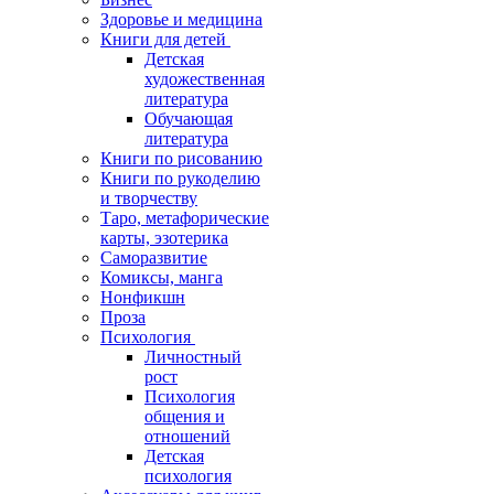
Здоровье и медицина
Книги для детей
Детская
художественная
литература
Обучающая
литература
Книги по рисованию
Книги по рукоделию
и творчеству
Таро, метафорические
карты, эзотерика
Саморазвитие
Комиксы, манга
Нонфикшн
Проза
Психология
Личностный
рост
Психология
общения и
отношений
Детская
психология