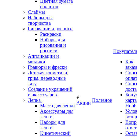
Цветная бумага
и картон
Слаймы
Наборы для
творчества
Рисование и роспись
Раскраски
Наборы для
рисования и
росписи
Покупател
Аппликации и
мозаики
Как
Гравюры и фрески
заказ
Детская косметика,
Спос
грим, переводные
опла
тату
Спос
Создание украшений
дост
и аксессуаров
Бону
Лепка
Полезное
карта
Акции
Масса для лепки
Hobb
Аксессуары для
Усло
лепки
возвр
Наборы для
Вопр
лепки
ответ
Кинетический
Оста