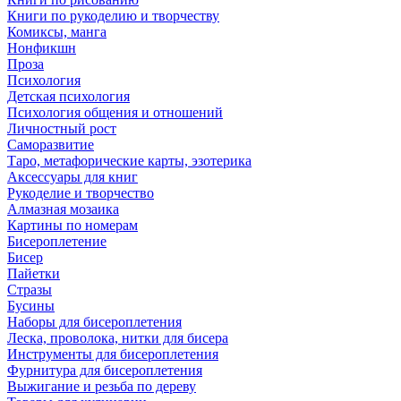
Книги по рукоделию и творчеству
Комиксы, манга
Нонфикшн
Проза
Психология
Детская психология
Психология общения и отношений
Личностный рост
Саморазвитие
Таро, метафорические карты, эзотерика
Аксессуары для книг
Рукоделие и творчество
Алмазная мозаика
Картины по номерам
Бисероплетение
Бисер
Пайетки
Стразы
Бусины
Наборы для бисероплетения
Леска, проволока, нитки для бисера
Инструменты для бисероплетения
Фурнитура для бисероплетения
Выжигание и резьба по дереву