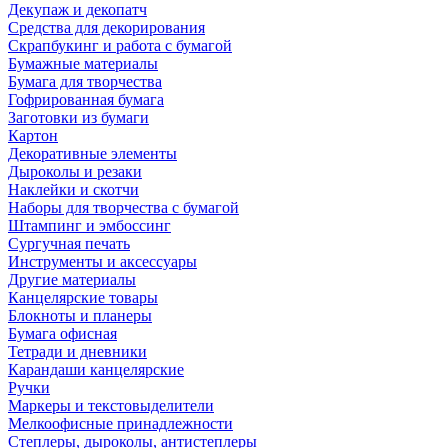
Декупаж и декопатч
Средства для декорирования
Скрапбукинг и работа с бумагой
Бумажные материалы
Бумага для творчества
Гофрированная бумага
Заготовки из бумаги
Картон
Декоративные элементы
Дыроколы и резаки
Наклейки и скотчи
Наборы для творчества с бумагой
Штампинг и эмбоссинг
Сургучная печать
Инструменты и аксессуары
Другие материалы
Канцелярские товары
Блокноты и планеры
Бумага офисная
Тетради и дневники
Карандаши канцелярские
Ручки
Маркеры и текстовыделители
Мелкоофисные принадлежности
Степлеры, дыроколы, антистеплеры