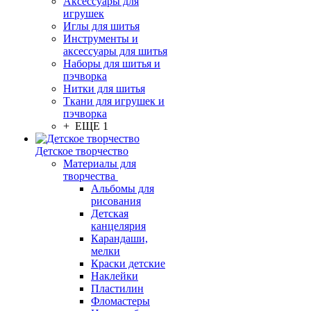
Аксессуары для
игрушек
Иглы для шитья
Инструменты и
аксессуары для шитья
Наборы для шитья и
пэчворка
Нитки для шитья
Ткани для игрушек и
пэчворка
+ ЕЩЕ 1
Детское творчество
Материалы для
творчества
Альбомы для
рисования
Детская
канцелярия
Карандаши,
мелки
Краски детские
Наклейки
Пластилин
Фломастеры