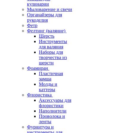
кулинарии
Мыловарение и свечи
Органайзеры для
рукоделия
Фетр
Фелтинг (валяние)
Шерсть
Инструменты
для валяния
Наборы для
творчества из
шерсти
Фоамиран
Пластичная
замша
Молды и
каттеры
Флористика
Аксессуары для
флористики
Наполнители
Проволока и
ленты
Фурнитура и
инструменты для