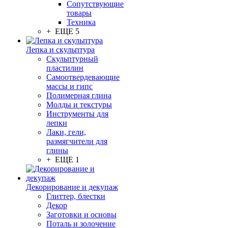
Сопутствующие
товары
Техника
+ ЕЩЕ 5
Лепка и скульптура
Скульптурный
пластилин
Самоотвердевающие
массы и гипс
Полимерная глина
Молды и текстуры
Инструменты для
лепки
Лаки, гели,
размягчители для
глины
+ ЕЩЕ 1
Декорирование и декупаж
Глиттер, блестки
Декор
Заготовки и основы
Поталь и золочение