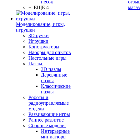
песок
отзыв
+ ЕЩЕ 4
мага
Моделирование, игры,
игрушки
3D ручки
Игрушки
Конструкторы
Наборы для опытов
Настольные игры
Пазлы
3D пазлы
Деревянные
пазлы
Классические
пазлы
Роботы и
радиоуправляемые
модели
Развивающие игры
Раннее развитие
Сборные модели
Интерьерные
миниатюры