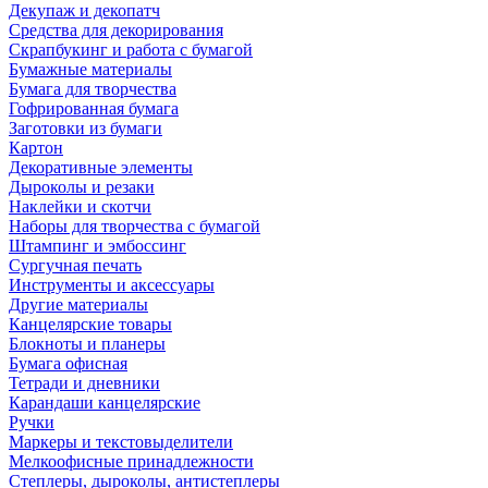
Декупаж и декопатч
Средства для декорирования
Скрапбукинг и работа с бумагой
Бумажные материалы
Бумага для творчества
Гофрированная бумага
Заготовки из бумаги
Картон
Декоративные элементы
Дыроколы и резаки
Наклейки и скотчи
Наборы для творчества с бумагой
Штампинг и эмбоссинг
Сургучная печать
Инструменты и аксессуары
Другие материалы
Канцелярские товары
Блокноты и планеры
Бумага офисная
Тетради и дневники
Карандаши канцелярские
Ручки
Маркеры и текстовыделители
Мелкоофисные принадлежности
Степлеры, дыроколы, антистеплеры