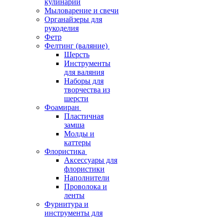
кулинарии
Мыловарение и свечи
Органайзеры для
рукоделия
Фетр
Фелтинг (валяние)
Шерсть
Инструменты
для валяния
Наборы для
творчества из
шерсти
Фоамиран
Пластичная
замша
Молды и
каттеры
Флористика
Аксессуары для
флористики
Наполнители
Проволока и
ленты
Фурнитура и
инструменты для