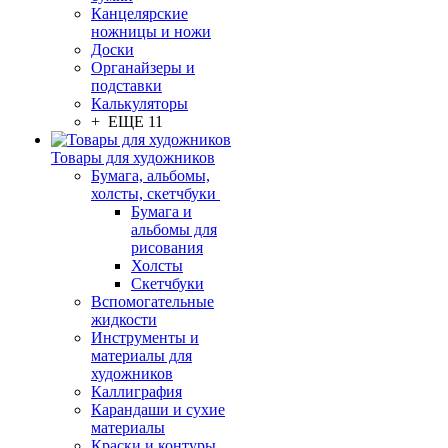
Канцелярские
ножницы и ножи
Доски
Органайзеры и
подставки
Калькуляторы
+ ЕЩЕ 11
Товары для художников
Бумага, альбомы,
холсты, скетчбуки
Бумага и
альбомы для
рисования
Холсты
Скетчбуки
Вспомогательные
жидкости
Инструменты и
материалы для
художников
Каллиграфия
Карандаши и сухие
материалы
Краски и контуры