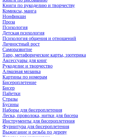
Книги по рукоделию и творчеству
Комиксы, манга
Нонфикшн
Проза
Психология
Детская психология
Психология общения и отношений
Личностный рост
Саморазвитие
Таро, метафорические карты, эзотерика
Аксессуары для книг
Рукоделие и творчество
Алмазная мозаика
Картины по номерам
Бисероплетение
Бисер
Пайетки
Стразы
Бусины
Наборы для бисероплетения
Леска, проволока, нитки для бисера
Инструменты для бисероплетения
Фурнитура для бисероплетения
Выжигание и резьба по дереву