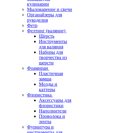
кулинарии
Мыловарение и свечи
Органайзеры для
рукоделия
Фетр
Фелтинг (валяние)
Шерсть
Инструменты
для валяния
Наборы для
творчества из
шерсти
Фоамиран
Пластичная
замша
Молды и
каттеры
Флористика
Аксессуары для
флористики
Наполнители
Проволока и
ленты
Фурнитура и
инструменты для