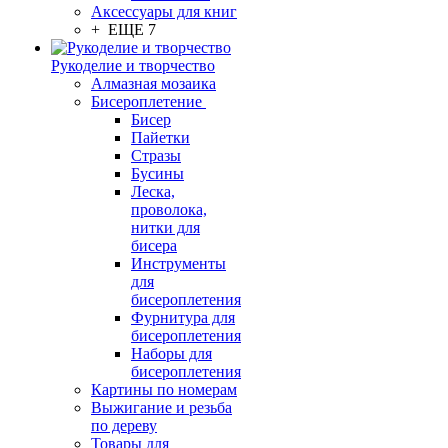
Аксессуары для книг
+ ЕЩЕ 7
Рукоделие и творчество
Алмазная мозаика
Бисероплетение
Бисер
Пайетки
Стразы
Бусины
Леска,
проволока,
нитки для
бисера
Инструменты
для
бисероплетения
Фурнитура для
бисероплетения
Наборы для
бисероплетения
Картины по номерам
Выжигание и резьба
по дереву
Товары для