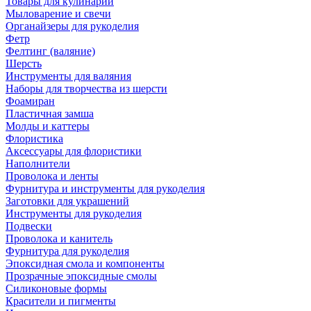
Товары для кулинарии
Мыловарение и свечи
Органайзеры для рукоделия
Фетр
Фелтинг (валяние)
Шерсть
Инструменты для валяния
Наборы для творчества из шерсти
Фоамиран
Пластичная замша
Молды и каттеры
Флористика
Аксессуары для флористики
Наполнители
Проволока и ленты
Фурнитура и инструменты для рукоделия
Заготовки для украшений
Инструменты для рукоделия
Подвески
Проволока и канитель
Фурнитура для рукоделия
Эпоксидная смола и компоненты
Прозрачные эпоксидные смолы
Силиконовые формы
Красители и пигменты