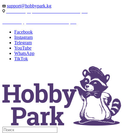
support@hobbypark.kg
г. Бишкек, пр-т. Чынгыза Айтматова, 91
г. Бишкек, ул. Якова Логвиненко, 55
Facebook
Instagram
Telegram
YouTube
WhatsApp
TikTok