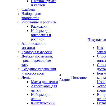
Цветная бумага
и картон
Слаймы
Наборы для
творчества
Рисование и роспись
Раскраски
Наборы для
рисования и
росписи
Покупател
Аппликации и
мозаики
Как
Гравюры и фрески
заказ
Детская косметика,
Спос
грим, переводные
опла
тату
Спос
Создание украшений
дост
и аксессуаров
Бону
Лепка
Полезное
карта
Акции
Масса для лепки
Hobb
Аксессуары для
Усло
лепки
возвр
Наборы для
Вопр
лепки
ответ
Кинетический
Оста