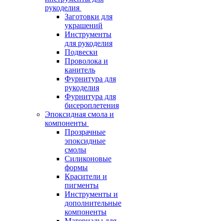
рукоделия
Заготовки для
украшений
Инструменты
для рукоделия
Подвески
Проволока и
канитель
Фурнитура для
рукоделия
Фурнитура для
бисероплетения
Эпоксидная смола и
компоненты
Прозрачные
эпоксидные
смолы
Силиконовые
формы
Красители и
пигменты
Инструменты и
дополнительные
компоненты
Материалы для