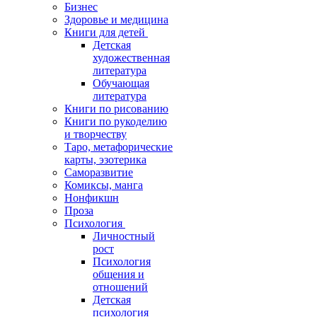
Бизнес
Здоровье и медицина
Книги для детей
Детская
художественная
литература
Обучающая
литература
Книги по рисованию
Книги по рукоделию
и творчеству
Таро, метафорические
карты, эзотерика
Саморазвитие
Комиксы, манга
Нонфикшн
Проза
Психология
Личностный
рост
Психология
общения и
отношений
Детская
психология