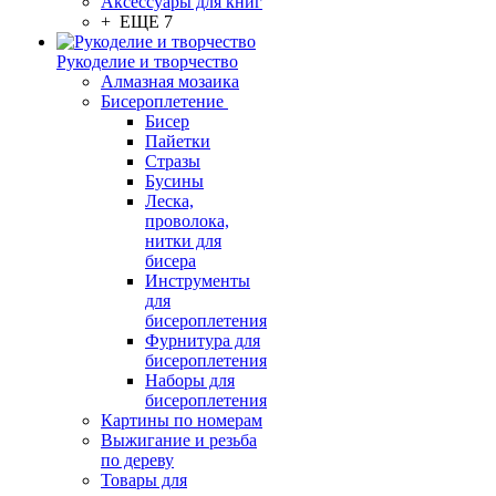
Аксессуары для книг
+ ЕЩЕ 7
Рукоделие и творчество
Алмазная мозаика
Бисероплетение
Бисер
Пайетки
Стразы
Бусины
Леска,
проволока,
нитки для
бисера
Инструменты
для
бисероплетения
Фурнитура для
бисероплетения
Наборы для
бисероплетения
Картины по номерам
Выжигание и резьба
по дереву
Товары для