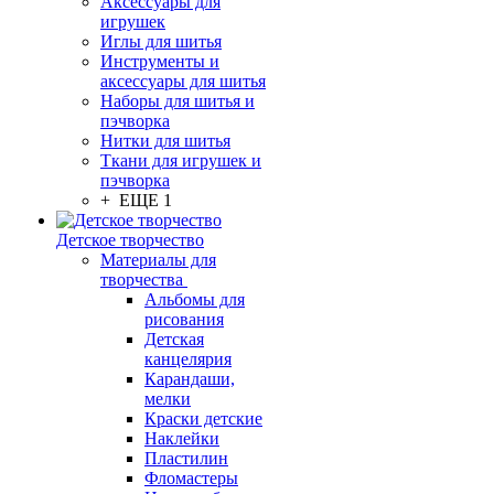
Аксессуары для
игрушек
Иглы для шитья
Инструменты и
аксессуары для шитья
Наборы для шитья и
пэчворка
Нитки для шитья
Ткани для игрушек и
пэчворка
+ ЕЩЕ 1
Детское творчество
Материалы для
творчества
Альбомы для
рисования
Детская
канцелярия
Карандаши,
мелки
Краски детские
Наклейки
Пластилин
Фломастеры