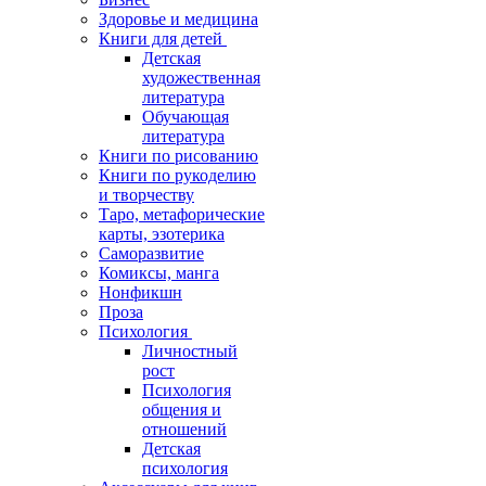
Здоровье и медицина
Книги для детей
Детская
художественная
литература
Обучающая
литература
Книги по рисованию
Книги по рукоделию
и творчеству
Таро, метафорические
карты, эзотерика
Саморазвитие
Комиксы, манга
Нонфикшн
Проза
Психология
Личностный
рост
Психология
общения и
отношений
Детская
психология