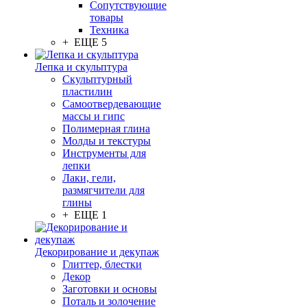
Сопутствующие
товары
Техника
+ ЕЩЕ 5
Лепка и скульптура
Скульптурный
пластилин
Самоотвердевающие
массы и гипс
Полимерная глина
Молды и текстуры
Инструменты для
лепки
Лаки, гели,
размягчители для
глины
+ ЕЩЕ 1
Декорирование и декупаж
Глиттер, блестки
Декор
Заготовки и основы
Поталь и золочение