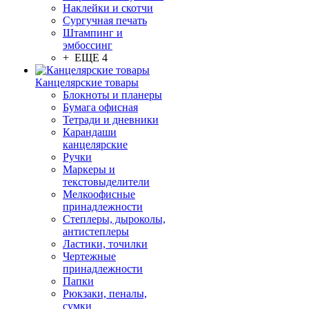
Наклейки и скотчи
Сургучная печать
Штампинг и
эмбоссинг
+ ЕЩЕ 4
Канцелярские товары
Блокноты и планеры
Бумага офисная
Тетради и дневники
Карандаши
канцелярские
Ручки
Маркеры и
текстовыделители
Мелкоофисные
принадлежности
Степлеры, дыроколы,
антистеплеры
Ластики, точилки
Чертежные
принадлежности
Папки
Рюкзаки, пеналы,
сумки