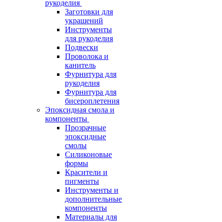
рукоделия
Заготовки для
украшений
Инструменты
для рукоделия
Подвески
Проволока и
канитель
Фурнитура для
рукоделия
Фурнитура для
бисероплетения
Эпоксидная смола и
компоненты
Прозрачные
эпоксидные
смолы
Силиконовые
формы
Красители и
пигменты
Инструменты и
дополнительные
компоненты
Материалы для