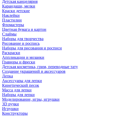
Детская канцелярия
Карандаши, мелки
Краски детские
Наклейки
Пластилин
Фломастеры
Цветная бумага и картон
Слаймы
Наборы для творчества
Рисование и роспись
Наборы для рисования и росписи
Раскраски
Аппликации и мозаики
Гравюры и фрески
Детская косметика, грим, переводные тату
Создание украшений и аксессуаров
Лепка
Аксессуары для лепки
Кинетический песок
Масса для лепки
Наборы для лепки
Моделирование, игры, игрушки
3D ручки
Игрушки
Конструкторы