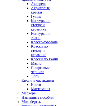
Акварель
Акриловые
краски
Гуашь
Контуры по
стеклу и
керамике
Контуры по
ткани
Краска-аэрозоль
Краски по
стеклу и
керамике
Краски по ткани
Масло
Спиртовые
чернила
Эбру
Кисти и мастихины
Кисти
Мастихины
Маркеры
Наглядные пособия
Мольберты,
этюдники, планшеты