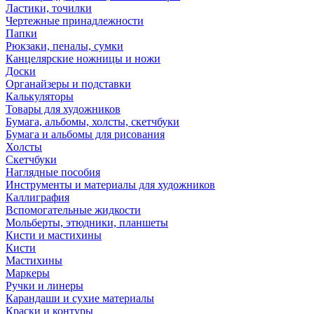
Ластики, точилки
Чертежные принадлежности
Папки
Рюкзаки, пеналы, сумки
Канцелярские ножницы и ножи
Доски
Органайзеры и подставки
Калькуляторы
Товары для художников
Бумага, альбомы, холсты, скетчбуки
Бумага и альбомы для рисования
Холсты
Скетчбуки
Наглядные пособия
Инструменты и материалы для художников
Каллиграфия
Вспомогательные жидкости
Мольберты, этюдники, планшеты
Кисти и мастихины
Кисти
Мастихины
Маркеры
Ручки и линеры
Карандаши и сухие материалы
Краски и контуры