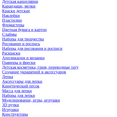
Детская канцелярия
Карандаши, мелки
Краски детские
Наклейки
Пластилин
Фломастеры
Цветная бумага и картон
Слаймы
Наборы для творчества
Рисование и роспись
Наборы для рисования и росписи
Раскраски
Аппликации и мозаики
Гравюры и фрески
Детская косметика, грим, переводные тату
Создание украшений и аксессуаров
Лепка
Аксессуары для лепки
Кинетический песок
Масса для лепки
Наборы для лепки
Моделирование, игры, игрушки
3D ручки
Игрушки
Конструкторы