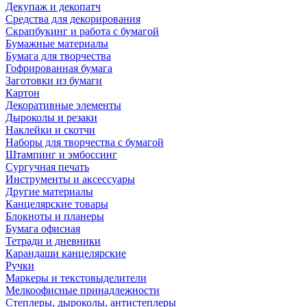
Декупаж и декопатч
Средства для декорирования
Скрапбукинг и работа с бумагой
Бумажные материалы
Бумага для творчества
Гофрированная бумага
Заготовки из бумаги
Картон
Декоративные элементы
Дыроколы и резаки
Наклейки и скотчи
Наборы для творчества с бумагой
Штампинг и эмбоссинг
Сургучная печать
Инструменты и аксессуары
Другие материалы
Канцелярские товары
Блокноты и планеры
Бумага офисная
Тетради и дневники
Карандаши канцелярские
Ручки
Маркеры и текстовыделители
Мелкоофисные принадлежности
Степлеры, дыроколы, антистеплеры