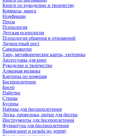
Книги по рукоделию и творчеству
Комиксы, манга
Нонфикшн
Проза
Психология
Детская психология
Психология общения и отношений
Личностный рост
Саморазвитие
Таро, метафорические карты, эзотерика
Аксессуары для книг
Рукоделие и творчество
Алмазная мозаика
Картины по номерам
Бисероплетение
Бисер
Пайетки
Стразы
Бусины
Наборы для бисероплетения
Леска, проволока, нитки для бисера
Инструменты для бисероплетения
Фурнитура для бисероплетения
Выжигание и резьба по дереву