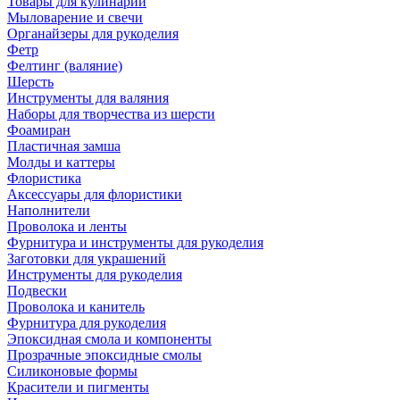
Товары для кулинарии
Мыловарение и свечи
Органайзеры для рукоделия
Фетр
Фелтинг (валяние)
Шерсть
Инструменты для валяния
Наборы для творчества из шерсти
Фоамиран
Пластичная замша
Молды и каттеры
Флористика
Аксессуары для флористики
Наполнители
Проволока и ленты
Фурнитура и инструменты для рукоделия
Заготовки для украшений
Инструменты для рукоделия
Подвески
Проволока и канитель
Фурнитура для рукоделия
Эпоксидная смола и компоненты
Прозрачные эпоксидные смолы
Силиконовые формы
Красители и пигменты