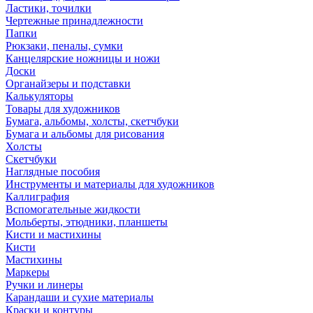
Ластики, точилки
Чертежные принадлежности
Папки
Рюкзаки, пеналы, сумки
Канцелярские ножницы и ножи
Доски
Органайзеры и подставки
Калькуляторы
Товары для художников
Бумага, альбомы, холсты, скетчбуки
Бумага и альбомы для рисования
Холсты
Скетчбуки
Наглядные пособия
Инструменты и материалы для художников
Каллиграфия
Вспомогательные жидкости
Мольберты, этюдники, планшеты
Кисти и мастихины
Кисти
Мастихины
Маркеры
Ручки и линеры
Карандаши и сухие материалы
Краски и контуры