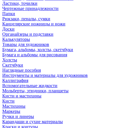
Ластики, точилки
Чертежные принадлежности
Папки
Рюкзаки, пеналы, сумки
Канцелярские ножницы и ножи
Доски
Органайзеры и подставки
Калькуляторы
Товары для художников
Бумага, альбомы, холсты, скетчбуки
Бумага и альбомы для рисования
Холсты
Скетчбуки
Наглядные пособия
Инструменты и материалы для художников
Каллиграфия
Вспомогательные жидкости
Мольберты, этюдники, планшеты
Кисти и мастихины
Кисти
Мастихины
Маркеры
Ручки и линеры
Карандаши и сухие материалы
Краски и контуры