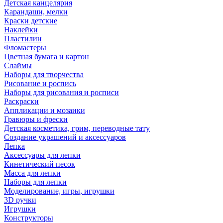
Детская канцелярия
Карандаши, мелки
Краски детские
Наклейки
Пластилин
Фломастеры
Цветная бумага и картон
Слаймы
Наборы для творчества
Рисование и роспись
Наборы для рисования и росписи
Раскраски
Аппликации и мозаики
Гравюры и фрески
Детская косметика, грим, переводные тату
Создание украшений и аксессуаров
Лепка
Аксессуары для лепки
Кинетический песок
Масса для лепки
Наборы для лепки
Моделирование, игры, игрушки
3D ручки
Игрушки
Конструкторы