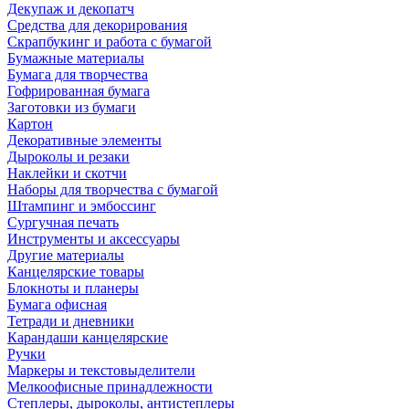
Декупаж и декопатч
Средства для декорирования
Скрапбукинг и работа с бумагой
Бумажные материалы
Бумага для творчества
Гофрированная бумага
Заготовки из бумаги
Картон
Декоративные элементы
Дыроколы и резаки
Наклейки и скотчи
Наборы для творчества с бумагой
Штампинг и эмбоссинг
Сургучная печать
Инструменты и аксессуары
Другие материалы
Канцелярские товары
Блокноты и планеры
Бумага офисная
Тетради и дневники
Карандаши канцелярские
Ручки
Маркеры и текстовыделители
Мелкоофисные принадлежности
Степлеры, дыроколы, антистеплеры