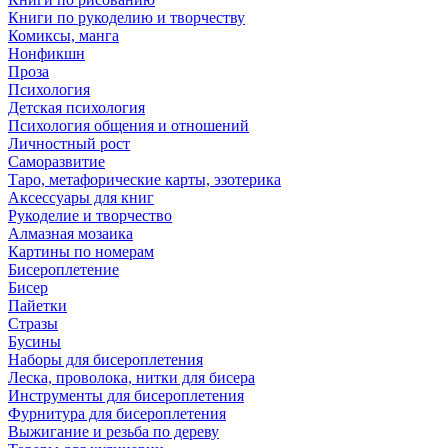
Книги по рукоделию и творчеству
Комиксы, манга
Нонфикшн
Проза
Психология
Детская психология
Психология общения и отношений
Личностный рост
Саморазвитие
Таро, метафорические карты, эзотерика
Аксессуары для книг
Рукоделие и творчество
Алмазная мозаика
Картины по номерам
Бисероплетение
Бисер
Пайетки
Стразы
Бусины
Наборы для бисероплетения
Леска, проволока, нитки для бисера
Инструменты для бисероплетения
Фурнитура для бисероплетения
Выжигание и резьба по дереву