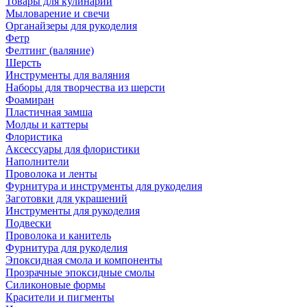
Товары для кулинарии
Мыловарение и свечи
Органайзеры для рукоделия
Фетр
Фелтинг (валяние)
Шерсть
Инструменты для валяния
Наборы для творчества из шерсти
Фоамиран
Пластичная замша
Молды и каттеры
Флористика
Аксессуары для флористики
Наполнители
Проволока и ленты
Фурнитура и инструменты для рукоделия
Заготовки для украшений
Инструменты для рукоделия
Подвески
Проволока и канитель
Фурнитура для рукоделия
Эпоксидная смола и компоненты
Прозрачные эпоксидные смолы
Силиконовые формы
Красители и пигменты