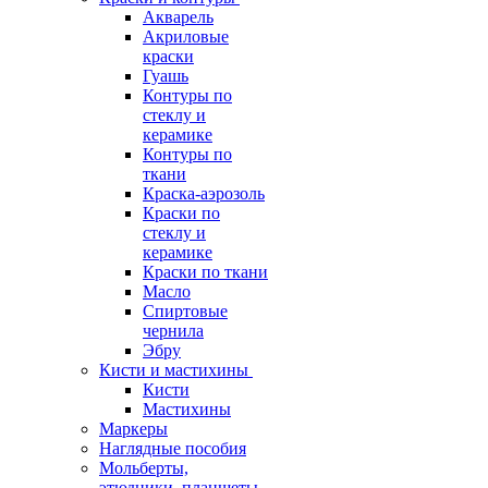
Акварель
Акриловые
краски
Гуашь
Контуры по
стеклу и
керамике
Контуры по
ткани
Краска-аэрозоль
Краски по
стеклу и
керамике
Краски по ткани
Масло
Спиртовые
чернила
Эбру
Кисти и мастихины
Кисти
Мастихины
Маркеры
Наглядные пособия
Мольберты,
этюдники, планшеты