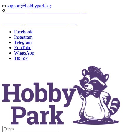
support@hobbypark.kg
г. Бишкек, пр-т. Чынгыза Айтматова, 91
г. Бишкек, ул. Якова Логвиненко, 55
Facebook
Instagram
Telegram
YouTube
WhatsApp
TikTok