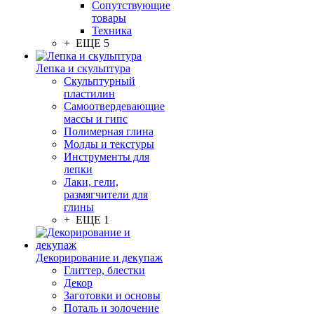
Сопутствующие
товары
Техника
+ ЕЩЕ 5
Лепка и скульптура
Скульптурный
пластилин
Самоотвердевающие
массы и гипс
Полимерная глина
Молды и текстуры
Инструменты для
лепки
Лаки, гели,
размягчители для
глины
+ ЕЩЕ 1
Декорирование и декупаж
Глиттер, блестки
Декор
Заготовки и основы
Поталь и золочение