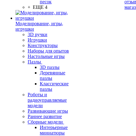
песок
отзыв
+ ЕЩЕ 4
мага
Моделирование, игры,
игрушки
3D ручки
Игрушки
Конструкторы
Наборы для опытов
Настольные игры
Пазлы
3D пазлы
Деревянные
пазлы
Классические
пазлы
Роботы и
радиоуправляемые
модели
Развивающие игры
Раннее развитие
Сборные модели
Интерьерные
миниатюры