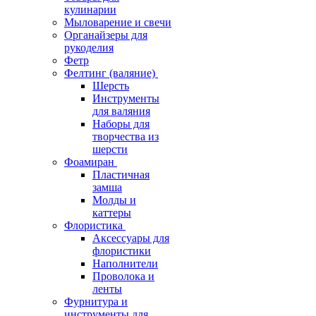
кулинарии
Мыловарение и свечи
Органайзеры для
рукоделия
Фетр
Фелтинг (валяние)
Шерсть
Инструменты
для валяния
Наборы для
творчества из
шерсти
Фоамиран
Пластичная
замша
Молды и
каттеры
Флористика
Аксессуары для
флористики
Наполнители
Проволока и
ленты
Фурнитура и
инструменты для