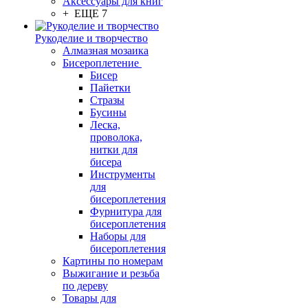
Аксессуары для книг
+ ЕЩЕ 7
Рукоделие и творчество
Алмазная мозаика
Бисероплетение
Бисер
Пайетки
Стразы
Бусины
Леска,
проволока,
нитки для
бисера
Инструменты
для
бисероплетения
Фурнитура для
бисероплетения
Наборы для
бисероплетения
Картины по номерам
Выжигание и резьба
по дереву
Товары для