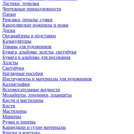
Ластики, точилки
Чертежные принадлежности
Папки
Рюкзаки, пеналы, сумки
Канцелярские ножницы и ножи
Доски
Органайзеры и подставки
Калькуляторы
Товары для художников
Бумага, альбомы, холсты, скетчбуки
Бумага и альбомы для рисования
Холсты
Скетчбуки
Наглядные пособия
Инструменты и материалы для художников
Каллиграфия
Вспомогательные жидкости
Мольберты, этюдники, планшеты
Кисти и мастихины
Кисти
Мастихины
Маркеры
Ручки и линеры
Карандаши и сухие материалы
Краски и контуры