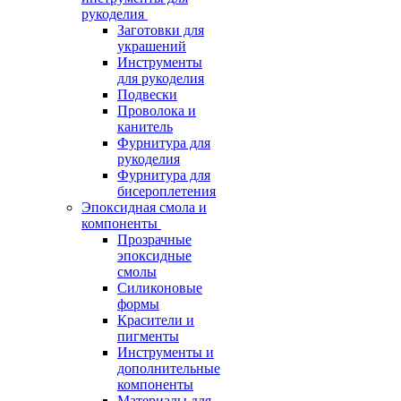
рукоделия
Заготовки для
украшений
Инструменты
для рукоделия
Подвески
Проволока и
канитель
Фурнитура для
рукоделия
Фурнитура для
бисероплетения
Эпоксидная смола и
компоненты
Прозрачные
эпоксидные
смолы
Силиконовые
формы
Красители и
пигменты
Инструменты и
дополнительные
компоненты
Материалы для