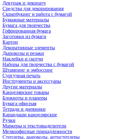
Декупаж и декопатч
Средства для декорирования
Скрапбукинг и работа с бумагой
Бумажные материалы
Бумага для творчества
Гофрированная бумага
Заготовки из бумаги
Картон
Декоративные элементы
Дыроколы и резаки
Наклейки и скотчи
Наборы для творчества с бумагой
Штампинг и эмбоссинг
Сургучная печать
Инструменты и аксессуары
Другие материалы
Канцелярские товары
Блокноты и планеры
Бумага офисная
Тетради и дневники
Карандаши канцелярские
Ручки
Маркеры и текстовыделители
Мелкоофисные принадлежности
Степлеры, дыроколы, антистеплеры