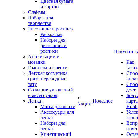
Цветная бумага
и картон
Слаймы
Наборы для
творчества
Рисование и роспись
Раскраски
Наборы для
рисования и
росписи
Покупател
Аппликации и
мозаики
Как
Гравюры и фрески
заказ
Детская косметика,
Спос
грим, переводные
опла
тату
Спос
Создание украшений
дост
и аксессуаров
Бону
Лепка
Полезное
карта
Акции
Масса для лепки
Hobb
Аксессуары для
Усло
лепки
возвр
Наборы для
Вопр
лепки
ответ
Кинетический
Оста