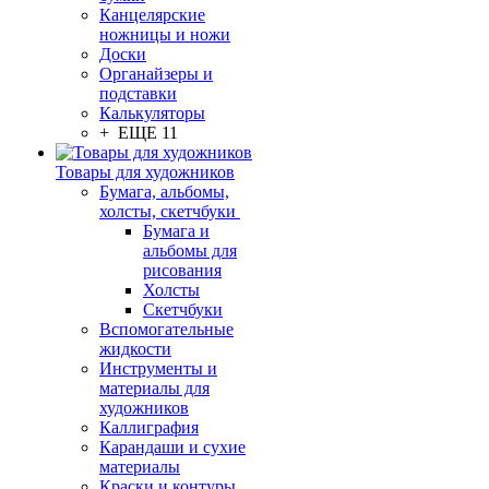
Канцелярские
ножницы и ножи
Доски
Органайзеры и
подставки
Калькуляторы
+ ЕЩЕ 11
Товары для художников
Бумага, альбомы,
холсты, скетчбуки
Бумага и
альбомы для
рисования
Холсты
Скетчбуки
Вспомогательные
жидкости
Инструменты и
материалы для
художников
Каллиграфия
Карандаши и сухие
материалы
Краски и контуры