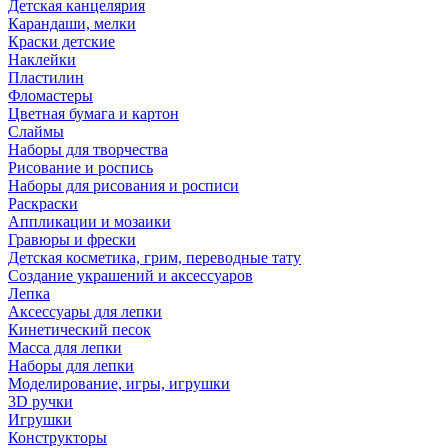
Детская канцелярия
Карандаши, мелки
Краски детские
Наклейки
Пластилин
Фломастеры
Цветная бумага и картон
Слаймы
Наборы для творчества
Рисование и роспись
Наборы для рисования и росписи
Раскраски
Аппликации и мозаики
Гравюры и фрески
Детская косметика, грим, переводные тату
Создание украшений и аксессуаров
Лепка
Аксессуары для лепки
Кинетический песок
Масса для лепки
Наборы для лепки
Моделирование, игры, игрушки
3D ручки
Игрушки
Конструкторы