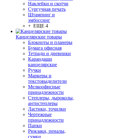
Наклейки и скотчи
Сургучная печать
Штампинг и
эмбоссинг
+ ЕЩЕ 4
Канцелярские товары
Блокноты и планеры
Бумага офисная
Тетради и дневники
Карандаши
канцелярские
Ручки
Маркеры и
текстовыделители
Мелкоофисные
принадлежности
Степлеры, дыроколы,
антистеплеры
Ластики, точилки
Чертежные
принадлежности
Папки
Рюкзаки, пеналы,
сумки