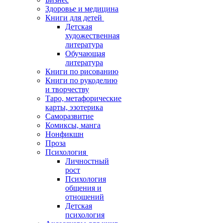
Здоровье и медицина
Книги для детей
Детская
художественная
литература
Обучающая
литература
Книги по рисованию
Книги по рукоделию
и творчеству
Таро, метафорические
карты, эзотерика
Саморазвитие
Комиксы, манга
Нонфикшн
Проза
Психология
Личностный
рост
Психология
общения и
отношений
Детская
психология