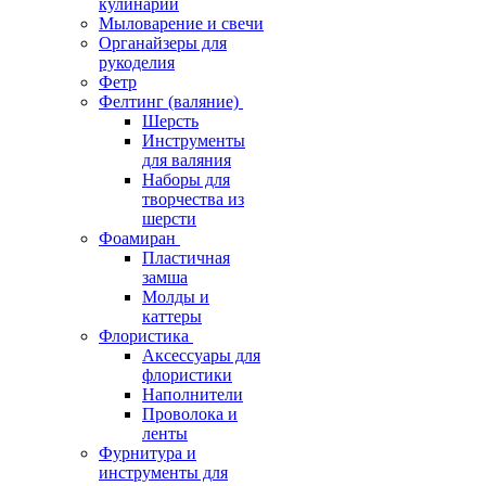
кулинарии
Мыловарение и свечи
Органайзеры для
рукоделия
Фетр
Фелтинг (валяние)
Шерсть
Инструменты
для валяния
Наборы для
творчества из
шерсти
Фоамиран
Пластичная
замша
Молды и
каттеры
Флористика
Аксессуары для
флористики
Наполнители
Проволока и
ленты
Фурнитура и
инструменты для