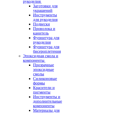
рукоделия
Заготовки для
украшений
Инструменты
для рукоделия
Подвески
Проволока и
канитель
Фурнитура для
рукоделия
Фурнитура для
бисероплетения
Эпоксидная смола и
компоненты
Прозрачные
эпоксидные
смолы
Силиконовые
формы
Красители и
пигменты
Инструменты и
дополнительные
компоненты
Материалы для