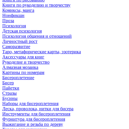
Книги по рукоделию и творчеству
Комиксы, манга
Нонфикшн
Проза
Психология
Детская психология
Психология общения и отношений
Личностный рост
Саморазвитие
Таро, метафорические карты, эзотерика
Аксессуары для книг
Рукоделие и творчество
Алмазная мозаика
Картины по номерам
Бисероплетение
Бисер
Пайетки
Стразы
Бусины
Наборы для бисероплетения
Леска, проволока, нитки для бисера
Инструменты для бисероплетения
Фурнитура для бисероплетения
Выжигание и резьба по дереву