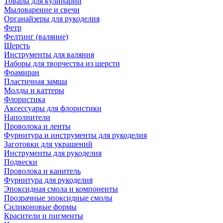
Товары для кулинарии
Мыловарение и свечи
Органайзеры для рукоделия
Фетр
Фелтинг (валяние)
Шерсть
Инструменты для валяния
Наборы для творчества из шерсти
Фоамиран
Пластичная замша
Молды и каттеры
Флористика
Аксессуары для флористики
Наполнители
Проволока и ленты
Фурнитура и инструменты для рукоделия
Заготовки для украшений
Инструменты для рукоделия
Подвески
Проволока и канитель
Фурнитура для рукоделия
Эпоксидная смола и компоненты
Прозрачные эпоксидные смолы
Силиконовые формы
Красители и пигменты