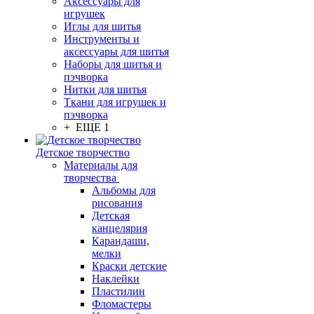
Аксессуары для
игрушек
Иглы для шитья
Инструменты и
аксессуары для шитья
Наборы для шитья и
пэчворка
Нитки для шитья
Ткани для игрушек и
пэчворка
+ ЕЩЕ 1
Детское творчество
Материалы для
творчества
Альбомы для
рисования
Детская
канцелярия
Карандаши,
мелки
Краски детские
Наклейки
Пластилин
Фломастеры