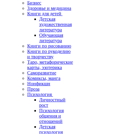
Бизнес
Здоровье и медицина
Книги для детей
Детская
художественная
литература
Обучающая
литература
Книги по рисованию
Книги по рукоделию
и творчеству
Таро, метафорические
карты, эзотерика
Саморазвитие
Комиксы, манга
Нонфикшн
Проза
Психология
Личностный
рост
Психология
общения и
отношений
Детская
психология