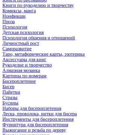
Книги по рукоделию и творчеству
Комиксы, манга
Нонфикшн
Проза
Психология
Детская психология
Психология общения и отношений
Личностный рост
Саморазвитие
Таро, метафорические карты, эзотерика
Аксессуары для книг
Рукоделие и творчество
Алмазная мозаика
Картины по номерам
Бисероплетение
Бисер
Пайетки
Стразы
Бусины
Наборы для бисероплетения
Леска, проволока, нитки для бисера
Инструменты для бисероплетения
Фурнитура для бисероплетения
Выжигание и резьба по дереву