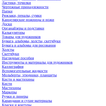
Ластики, точилки
Чертежные принадлежности
Папки
Рюкзаки, пеналы, сумки
Канцелярские ножницы и ножи
Доски
Органайзеры и подставки
Калькуляторы
Товары для художников
Бумага, альбомы, холсты, скетчбуки
Бумага и альбомы для рисования
Холсты
Скетчбуки
Наглядные пособия
Инструменты и материалы для художников
Каллиграфия
Вспомогательные жидкости
Мольберты, этюдники, планшеты
Кисти и мастихины
Кисти
Мастихины
Маркеры
Ручки и линеры
Карандаши и сухие материалы
Краски и контуры