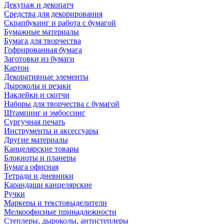
Декупаж и декопатч
Средства для декорирования
Скрапбукинг и работа с бумагой
Бумажные материалы
Бумага для творчества
Гофрированная бумага
Заготовки из бумаги
Картон
Декоративные элементы
Дыроколы и резаки
Наклейки и скотчи
Наборы для творчества с бумагой
Штампинг и эмбоссинг
Сургучная печать
Инструменты и аксессуары
Другие материалы
Канцелярские товары
Блокноты и планеры
Бумага офисная
Тетради и дневники
Карандаши канцелярские
Ручки
Маркеры и текстовыделители
Мелкоофисные принадлежности
Степлеры, дыроколы, антистеплеры