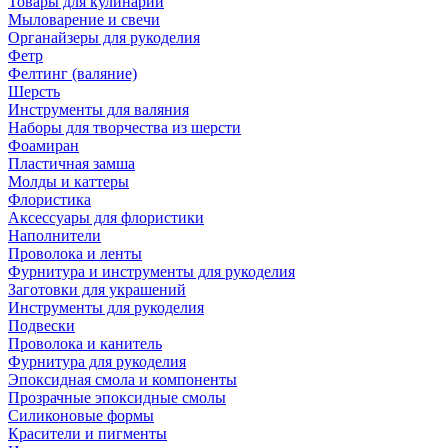
Товары для кулинарии
Мыловарение и свечи
Органайзеры для рукоделия
Фетр
Фелтинг (валяние)
Шерсть
Инструменты для валяния
Наборы для творчества из шерсти
Фоамиран
Пластичная замша
Молды и каттеры
Флористика
Аксессуары для флористики
Наполнители
Проволока и ленты
Фурнитура и инструменты для рукоделия
Заготовки для украшений
Инструменты для рукоделия
Подвески
Проволока и канитель
Фурнитура для рукоделия
Эпоксидная смола и компоненты
Прозрачные эпоксидные смолы
Силиконовые формы
Красители и пигменты