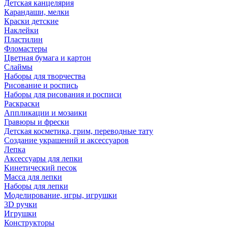
Детская канцелярия
Карандаши, мелки
Краски детские
Наклейки
Пластилин
Фломастеры
Цветная бумага и картон
Слаймы
Наборы для творчества
Рисование и роспись
Наборы для рисования и росписи
Раскраски
Аппликации и мозаики
Гравюры и фрески
Детская косметика, грим, переводные тату
Создание украшений и аксессуаров
Лепка
Аксессуары для лепки
Кинетический песок
Масса для лепки
Наборы для лепки
Моделирование, игры, игрушки
3D ручки
Игрушки
Конструкторы