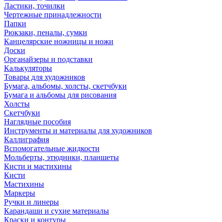
Ластики, точилки
Чертежные принадлежности
Папки
Рюкзаки, пеналы, сумки
Канцелярские ножницы и ножи
Доски
Органайзеры и подставки
Калькуляторы
Товары для художников
Бумага, альбомы, холсты, скетчбуки
Бумага и альбомы для рисования
Холсты
Скетчбуки
Наглядные пособия
Инструменты и материалы для художников
Каллиграфия
Вспомогательные жидкости
Мольберты, этюдники, планшеты
Кисти и мастихины
Кисти
Мастихины
Маркеры
Ручки и линеры
Карандаши и сухие материалы
Краски и контуры