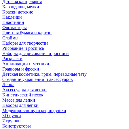
Детская канцелярия
Карандаши, мелки
Краски детские
Наклейки
Пластилин
Фломастеры
Цветная бумага и картон
Слаймы
Наборы для творчества
Рисование и роспись
Наборы для рисования и росписи
Раскраски
Аппликации и мозаики
Гравюры и фрески
Детская косметика, грим, переводные тату
Создание украшений и аксессуаров
Лепка
Аксессуары для лепки
Кинетический песок
Масса для лепки
Наборы для лепки
Моделирование, игры, игрушки
3D ручки
Игрушки
Конструкторы