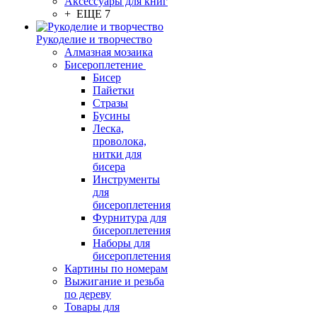
Аксессуары для книг
+ ЕЩЕ 7
Рукоделие и творчество
Алмазная мозаика
Бисероплетение
Бисер
Пайетки
Стразы
Бусины
Леска,
проволока,
нитки для
бисера
Инструменты
для
бисероплетения
Фурнитура для
бисероплетения
Наборы для
бисероплетения
Картины по номерам
Выжигание и резьба
по дереву
Товары для