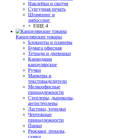
Наклейки и скотчи
Сургучная печать
Штампинг и
эмбоссинг
+ ЕЩЕ 4
Канцелярские товары
Блокноты и планеры
Бумага офисная
Тетради и дневники
Карандаши
канцелярские
Ручки
Маркеры и
текстовыделители
Мелкоофисные
принадлежности
Степлеры, дыроколы,
антистеплеры
Ластики, точилки
Чертежные
принадлежности
Папки
Рюкзаки, пеналы,
сумки