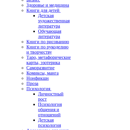
Здоровье и медицина
Книги для детей
Детская
художественная
литература
Обучающая
литература
Книги по рисованию
Книги по рукоделию
и творчеству
Таро, метафорические
карты, эзотерика
Саморазвитие
Комиксы, манга
Нонфикшн
Проза
Психология
Личностный
рост
Психология
общения и
отношений
Детская
психология