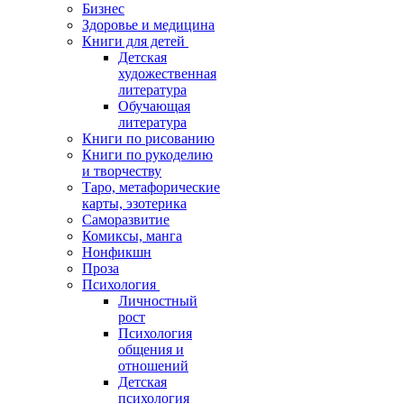
Бизнес
Здоровье и медицина
Книги для детей
Детская
художественная
литература
Обучающая
литература
Книги по рисованию
Книги по рукоделию
и творчеству
Таро, метафорические
карты, эзотерика
Саморазвитие
Комиксы, манга
Нонфикшн
Проза
Психология
Личностный
рост
Психология
общения и
отношений
Детская
психология