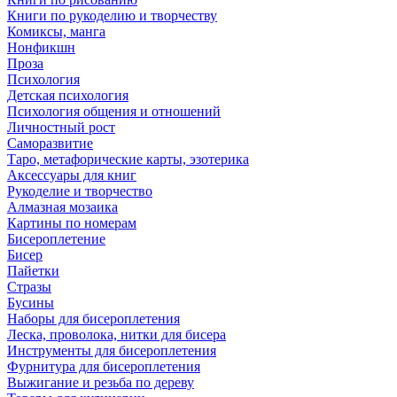
Книги по рукоделию и творчеству
Комиксы, манга
Нонфикшн
Проза
Психология
Детская психология
Психология общения и отношений
Личностный рост
Саморазвитие
Таро, метафорические карты, эзотерика
Аксессуары для книг
Рукоделие и творчество
Алмазная мозаика
Картины по номерам
Бисероплетение
Бисер
Пайетки
Стразы
Бусины
Наборы для бисероплетения
Леска, проволока, нитки для бисера
Инструменты для бисероплетения
Фурнитура для бисероплетения
Выжигание и резьба по дереву