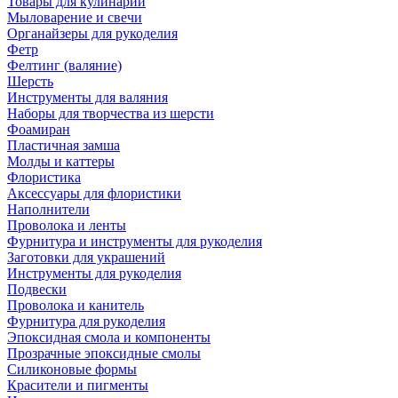
Товары для кулинарии
Мыловарение и свечи
Органайзеры для рукоделия
Фетр
Фелтинг (валяние)
Шерсть
Инструменты для валяния
Наборы для творчества из шерсти
Фоамиран
Пластичная замша
Молды и каттеры
Флористика
Аксессуары для флористики
Наполнители
Проволока и ленты
Фурнитура и инструменты для рукоделия
Заготовки для украшений
Инструменты для рукоделия
Подвески
Проволока и канитель
Фурнитура для рукоделия
Эпоксидная смола и компоненты
Прозрачные эпоксидные смолы
Силиконовые формы
Красители и пигменты