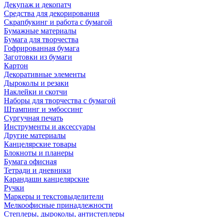
Декупаж и декопатч
Средства для декорирования
Скрапбукинг и работа с бумагой
Бумажные материалы
Бумага для творчества
Гофрированная бумага
Заготовки из бумаги
Картон
Декоративные элементы
Дыроколы и резаки
Наклейки и скотчи
Наборы для творчества с бумагой
Штампинг и эмбоссинг
Сургучная печать
Инструменты и аксессуары
Другие материалы
Канцелярские товары
Блокноты и планеры
Бумага офисная
Тетради и дневники
Карандаши канцелярские
Ручки
Маркеры и текстовыделители
Мелкоофисные принадлежности
Степлеры, дыроколы, антистеплеры