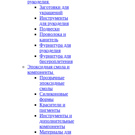
рукоделия
Заготовки для
украшений
Инструменты
для рукоделия
Подвески
Проволока и
канитель
Фурнитура для
рукоделия
Фурнитура для
бисероплетения
Эпоксидная смола и
компоненты
Прозрачные
эпоксидные
смолы
Силиконовые
формы
Красители и
пигменты
Инструменты и
дополнительные
компоненты
Материалы для