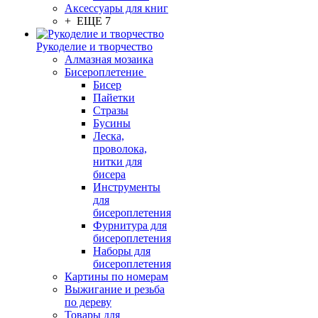
Аксессуары для книг
+ ЕЩЕ 7
Рукоделие и творчество
Алмазная мозаика
Бисероплетение
Бисер
Пайетки
Стразы
Бусины
Леска,
проволока,
нитки для
бисера
Инструменты
для
бисероплетения
Фурнитура для
бисероплетения
Наборы для
бисероплетения
Картины по номерам
Выжигание и резьба
по дереву
Товары для