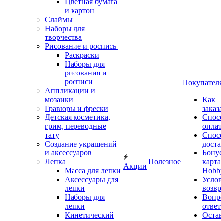
Цветная бумага
и картон
Слаймы
Наборы для
творчества
Рисование и роспись
Раскраски
Наборы для
рисования и
росписи
Покупател
Аппликации и
мозаики
Как
Гравюры и фрески
заказ
Детская косметика,
Спос
грим, переводные
опла
тату
Спос
Создание украшений
дост
и аксессуаров
Бону
Лепка
Полезное
карта
Акции
Масса для лепки
Hobb
Аксессуары для
Усло
лепки
возвр
Наборы для
Вопр
лепки
ответ
Кинетический
Оста