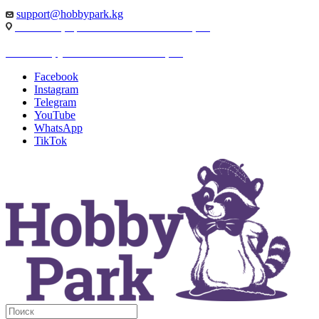
support@hobbypark.kg
г. Бишкек, пр-т. Чынгыза Айтматова, 91
г. Бишкек, ул. Якова Логвиненко, 55
Facebook
Instagram
Telegram
YouTube
WhatsApp
TikTok