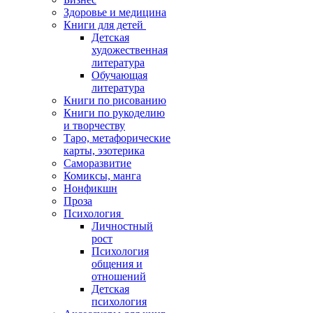
Здоровье и медицина
Книги для детей
Детская
художественная
литература
Обучающая
литература
Книги по рисованию
Книги по рукоделию
и творчеству
Таро, метафорические
карты, эзотерика
Саморазвитие
Комиксы, манга
Нонфикшн
Проза
Психология
Личностный
рост
Психология
общения и
отношений
Детская
психология