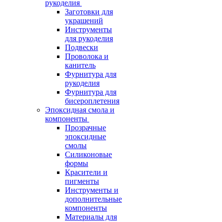
рукоделия
Заготовки для
украшений
Инструменты
для рукоделия
Подвески
Проволока и
канитель
Фурнитура для
рукоделия
Фурнитура для
бисероплетения
Эпоксидная смола и
компоненты
Прозрачные
эпоксидные
смолы
Силиконовые
формы
Красители и
пигменты
Инструменты и
дополнительные
компоненты
Материалы для