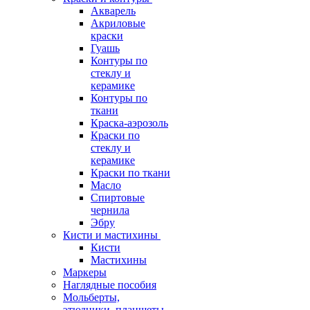
Акварель
Акриловые
краски
Гуашь
Контуры по
стеклу и
керамике
Контуры по
ткани
Краска-аэрозоль
Краски по
стеклу и
керамике
Краски по ткани
Масло
Спиртовые
чернила
Эбру
Кисти и мастихины
Кисти
Мастихины
Маркеры
Наглядные пособия
Мольберты,
этюдники, планшеты