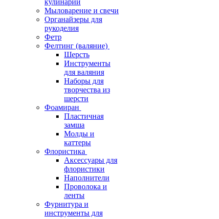
кулинарии
Мыловарение и свечи
Органайзеры для
рукоделия
Фетр
Фелтинг (валяние)
Шерсть
Инструменты
для валяния
Наборы для
творчества из
шерсти
Фоамиран
Пластичная
замша
Молды и
каттеры
Флористика
Аксессуары для
флористики
Наполнители
Проволока и
ленты
Фурнитура и
инструменты для