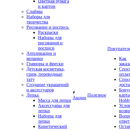
Цветная бумага
и картон
Слаймы
Наборы для
творчества
Рисование и роспись
Раскраски
Наборы для
рисования и
росписи
Покупател
Аппликации и
мозаики
Как
Гравюры и фрески
заказ
Детская косметика,
Спос
грим, переводные
опла
тату
Спос
Создание украшений
дост
и аксессуаров
Бону
Лепка
Полезное
карта
Акции
Масса для лепки
Hobb
Аксессуары для
Усло
лепки
возвр
Наборы для
Вопр
лепки
ответ
Кинетический
Оста