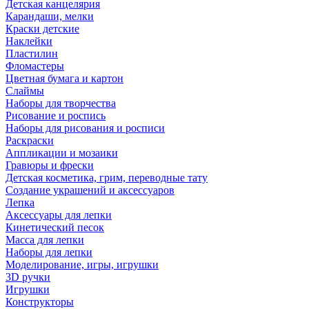
Детская канцелярия
Карандаши, мелки
Краски детские
Наклейки
Пластилин
Фломастеры
Цветная бумага и картон
Слаймы
Наборы для творчества
Рисование и роспись
Наборы для рисования и росписи
Раскраски
Аппликации и мозаики
Гравюры и фрески
Детская косметика, грим, переводные тату
Создание украшений и аксессуаров
Лепка
Аксессуары для лепки
Кинетический песок
Масса для лепки
Наборы для лепки
Моделирование, игры, игрушки
3D ручки
Игрушки
Конструкторы