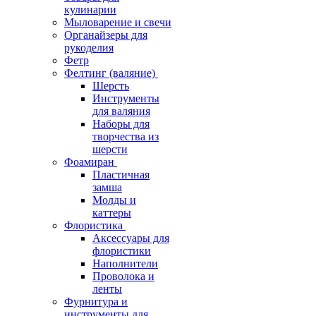
кулинарии
Мыловарение и свечи
Органайзеры для
рукоделия
Фетр
Фелтинг (валяние)
Шерсть
Инструменты
для валяния
Наборы для
творчества из
шерсти
Фоамиран
Пластичная
замша
Молды и
каттеры
Флористика
Аксессуары для
флористики
Наполнители
Проволока и
ленты
Фурнитура и
инструменты для