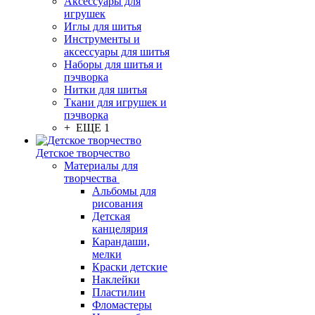
Аксессуары для
игрушек
Иглы для шитья
Инструменты и
аксессуары для шитья
Наборы для шитья и
пэчворка
Нитки для шитья
Ткани для игрушек и
пэчворка
+ ЕЩЕ 1
Детское творчество
Материалы для
творчества
Альбомы для
рисования
Детская
канцелярия
Карандаши,
мелки
Краски детские
Наклейки
Пластилин
Фломастеры