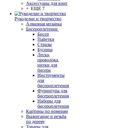
Аксессуары для книг
+ ЕЩЕ 7
Рукоделие и творчество
Алмазная мозаика
Бисероплетение
Бисер
Пайетки
Стразы
Бусины
Леска,
проволока,
нитки для
бисера
Инструменты
для
бисероплетения
Фурнитура для
бисероплетения
Наборы для
бисероплетения
Картины по номерам
Выжигание и резьба
по дереву
Товары для