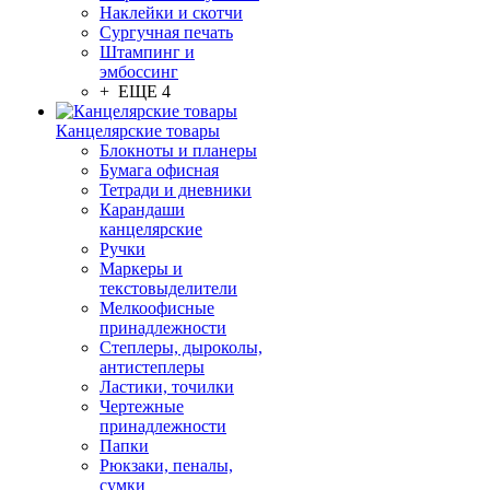
Наклейки и скотчи
Сургучная печать
Штампинг и
эмбоссинг
+ ЕЩЕ 4
Канцелярские товары
Блокноты и планеры
Бумага офисная
Тетради и дневники
Карандаши
канцелярские
Ручки
Маркеры и
текстовыделители
Мелкоофисные
принадлежности
Степлеры, дыроколы,
антистеплеры
Ластики, точилки
Чертежные
принадлежности
Папки
Рюкзаки, пеналы,
сумки