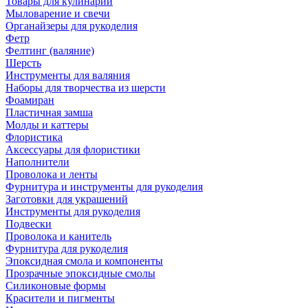
Товары для кулинарии
Мыловарение и свечи
Органайзеры для рукоделия
Фетр
Фелтинг (валяние)
Шерсть
Инструменты для валяния
Наборы для творчества из шерсти
Фоамиран
Пластичная замша
Молды и каттеры
Флористика
Аксессуары для флористики
Наполнители
Проволока и ленты
Фурнитура и инструменты для рукоделия
Заготовки для украшений
Инструменты для рукоделия
Подвески
Проволока и канитель
Фурнитура для рукоделия
Эпоксидная смола и компоненты
Прозрачные эпоксидные смолы
Силиконовые формы
Красители и пигменты