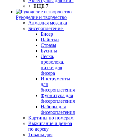
Аксессуары для книг
+ ЕЩЕ 7
Рукоделие и творчество
Алмазная мозаика
Бисероплетение
Бисер
Пайетки
Стразы
Бусины
Леска,
проволока,
нитки для
бисера
Инструменты
для
бисероплетения
Фурнитура для
бисероплетения
Наборы для
бисероплетения
Картины по номерам
Выжигание и резьба
по дереву
Товары для