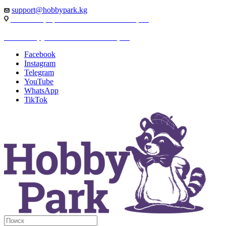
support@hobbypark.kg
г. Бишкек, пр-т. Чынгыза Айтматова, 91
г. Бишкек, ул. Якова Логвиненко, 55
Facebook
Instagram
Telegram
YouTube
WhatsApp
TikTok