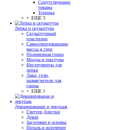
Сопутствующие
товары
Техника
+ ЕЩЕ 5
Лепка и скульптура
Скульптурный
пластилин
Самоотвердевающие
массы и гипс
Полимерная глина
Молды и текстуры
Инструменты для
лепки
Лаки, гели,
размягчители для
глины
+ ЕЩЕ 1
Декорирование и декупаж
Глиттер, блестки
Декор
Заготовки и основы
Поталь и золочение