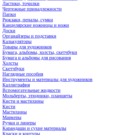
Ластики, точилки
Чертежные принадлежности
Папки
Рюкзаки, пеналы, сумки
Канцелярские ножницы и ножи
Доски
Органайзеры и подставки
Калькуляторы
Товары для художников
Бумага, альбомы, холсты, скетчбуки
Бумага и альбомы для рисования
Холсты
Скетчбуки
Наглядные пособия
Инструменты и материалы для художников
Каллиграфия
Вспомогательные жидкости
Мольберты, этюдники, планшеты
Кисти и мастихины
Кисти
Мастихины
Маркеры
Ручки и линеры
Карандаши и сухие материалы
Краски и контуры