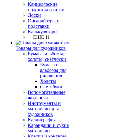
Канцелярские
ножницы и ножи
Доски
Органайзеры и
подставки
Калькуляторы
+ ЕЩЕ 11
Товары для художников
Бумага, альбомы,
холсты, скетчбуки
Бумага и
альбомы для
рисования
Холсты
Скетчбуки
Вспомогательные
жидкости
Инструменты и
материалы для
художников
Каллиграфия
Карандаши и сухие
материалы
Краски и контуры