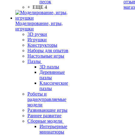
песок
отзыв
+ ЕЩЕ 4
мага
Моделирование, игры,
игрушки
3D ручки
Игрушки
Конструкторы
Наборы для опытов
Настольные игры
Пазлы
3D пазлы
Деревянные
пазлы
Классические
пазлы
Роботы и
радиоуправляемые
модели
Развивающие игры
Раннее развитие
Сборные модели
Интерьерные
миниатюры