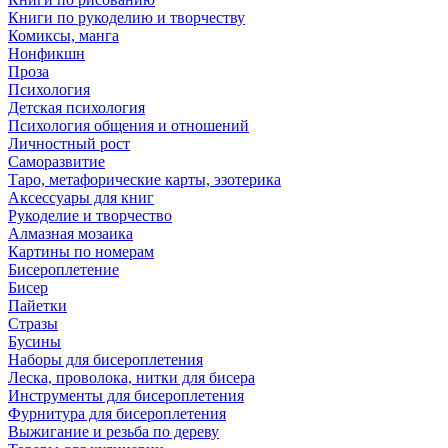
Книги по рукоделию и творчеству
Комиксы, манга
Нонфикшн
Проза
Психология
Детская психология
Психология общения и отношений
Личностный рост
Саморазвитие
Таро, метафорические карты, эзотерика
Аксессуары для книг
Рукоделие и творчество
Алмазная мозаика
Картины по номерам
Бисероплетение
Бисер
Пайетки
Стразы
Бусины
Наборы для бисероплетения
Леска, проволока, нитки для бисера
Инструменты для бисероплетения
Фурнитура для бисероплетения
Выжигание и резьба по дереву