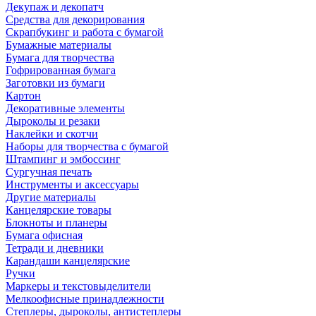
Декупаж и декопатч
Средства для декорирования
Скрапбукинг и работа с бумагой
Бумажные материалы
Бумага для творчества
Гофрированная бумага
Заготовки из бумаги
Картон
Декоративные элементы
Дыроколы и резаки
Наклейки и скотчи
Наборы для творчества с бумагой
Штампинг и эмбоссинг
Сургучная печать
Инструменты и аксессуары
Другие материалы
Канцелярские товары
Блокноты и планеры
Бумага офисная
Тетради и дневники
Карандаши канцелярские
Ручки
Маркеры и текстовыделители
Мелкоофисные принадлежности
Степлеры, дыроколы, антистеплеры