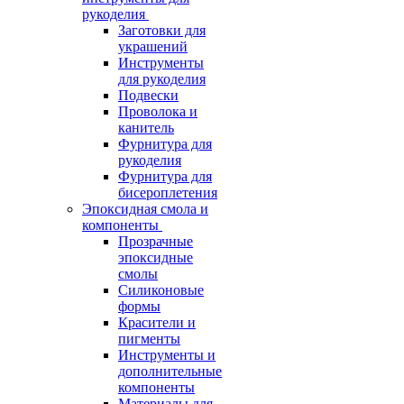
рукоделия
Заготовки для
украшений
Инструменты
для рукоделия
Подвески
Проволока и
канитель
Фурнитура для
рукоделия
Фурнитура для
бисероплетения
Эпоксидная смола и
компоненты
Прозрачные
эпоксидные
смолы
Силиконовые
формы
Красители и
пигменты
Инструменты и
дополнительные
компоненты
Материалы для