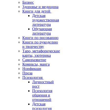
Бизнес
Здоровье и медицина
Книги для детей
Детская
художественная
литература
Обучающая
литература
Книги по рисованию
Книги по рукоделию
и творчеству
Таро, метафорические
карты, эзотерика
Саморазвитие
Комиксы, манга
Нонфикшн
Проза
Психология
Личностный
рост
Психология
общения и
отношений
Детская
психология