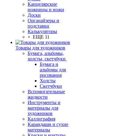
Канцелярские
ножницы и ножи
Доски
Органайзеры и
подставки
Калькуляторы
+ ЕЩЕ 11
Товары для художников
Бумага, альбомы,
холсты, скетчбуки
Бумага и
альбомы для
рисования
Холсты
Скетчбуки
Вспомогательные
жидкости
Инструменты и
материалы для
художников
Каллиграфия
Карандаши и сухие
материалы
Краски и контуры