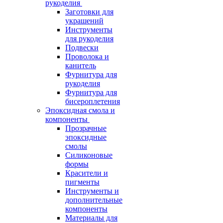
рукоделия
Заготовки для
украшений
Инструменты
для рукоделия
Подвески
Проволока и
канитель
Фурнитура для
рукоделия
Фурнитура для
бисероплетения
Эпоксидная смола и
компоненты
Прозрачные
эпоксидные
смолы
Силиконовые
формы
Красители и
пигменты
Инструменты и
дополнительные
компоненты
Материалы для