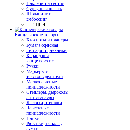
Наклейки и скотчи
Сургучная печать
Штампинг и
эмбоссинг
+ ЕЩЕ 4
Канцелярские товары
Блокноты и планеры
Бумага офисная
Тетради и дневники
Карандаши
канцелярские
Ручки
Маркеры и
текстовыделители
Мелкоофисные
принадлежности
Степлеры, дыроколы,
антистеплеры
Ластики, точилки
Чертежные
принадлежности
Папки
Рюкзаки, пеналы,
сумки