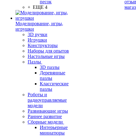
песок
отзыв
+ ЕЩЕ 4
мага
Моделирование, игры,
игрушки
3D ручки
Игрушки
Конструкторы
Наборы для опытов
Настольные игры
Пазлы
3D пазлы
Деревянные
пазлы
Классические
пазлы
Роботы и
радиоуправляемые
модели
Развивающие игры
Раннее развитие
Сборные модели
Интерьерные
миниатюры