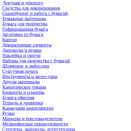
Декупаж и декопатч
Средства для декорирования
Скрапбукинг и работа с бумагой
Бумажные материалы
Бумага для творчества
Гофрированная бумага
Заготовки из бумаги
Картон
Декоративные элементы
Дыроколы и резаки
Наклейки и скотчи
Наборы для творчества с бумагой
Штампинг и эмбоссинг
Сургучная печать
Инструменты и аксессуары
Другие материалы
Канцелярские товары
Блокноты и планеры
Бумага офисная
Тетради и дневники
Карандаши канцелярские
Ручки
Маркеры и текстовыделители
Мелкоофисные принадлежности
Степлеры, дыроколы, антистеплеры