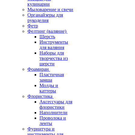
кулинарии
Мыловарение и свечи
Органайзеры для
рукоделия
Фетр
Фелтинг (валяние)
Шерсть
Инструменты
для валяния
Наборы для
творчества из
шерсти
Фоамиран
Пластичная
замша
Молды и
каттеры
Флористика
Аксессуары для
флористики
Наполнители
Проволока и
ленты
Фурнитура и
инструменты для