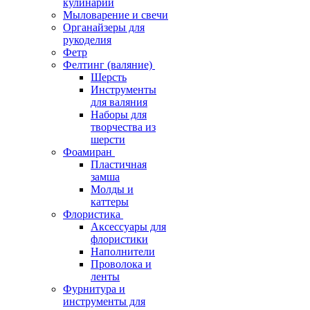
кулинарии
Мыловарение и свечи
Органайзеры для
рукоделия
Фетр
Фелтинг (валяние)
Шерсть
Инструменты
для валяния
Наборы для
творчества из
шерсти
Фоамиран
Пластичная
замша
Молды и
каттеры
Флористика
Аксессуары для
флористики
Наполнители
Проволока и
ленты
Фурнитура и
инструменты для