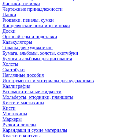
Ластики, точилки
Чертежные принадлежности
Папки
Рюкзаки, пеналы, сумки
Канцелярские ножницы и ножи
Доски
Органайзеры и подставки
Калькуляторы
Товары для художников
Бумага, альбомы, холсты, скетчбуки
Бумага и альбомы для рисования
Холсты
Скетчбуки
Наглядные пособия
Инструменты и материалы для художников
Каллиграфия
Вспомогательные жидкости
Мольберты, этюдники, планшеты
Кисти и мастихины
Кисти
Мастихины
Маркеры
Ручки и линеры
Карандаши и сухие материалы
Краски и контуры