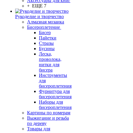
Аксессуары для книг
+ ЕЩЕ 7
Рукоделие и творчество
Алмазная мозаика
Бисероплетение
Бисер
Пайетки
Стразы
Бусины
Леска,
проволока,
нитки для
бисера
Инструменты
для
бисероплетения
Фурнитура для
бисероплетения
Наборы для
бисероплетения
Картины по номерам
Выжигание и резьба
по дереву
Товары для