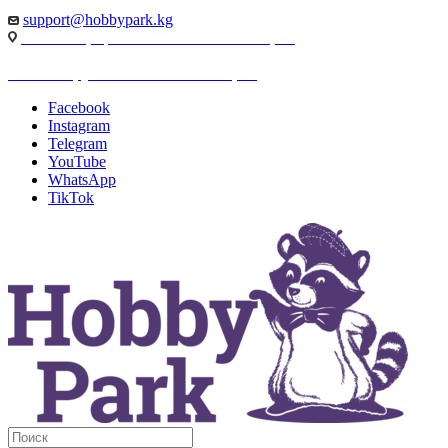
support@hobbypark.kg
г. Бишкек, пр-т. Чынгыза Айтматова, 91
г. Бишкек, ул. Якова Логвиненко, 55
Facebook
Instagram
Telegram
YouTube
WhatsApp
TikTok