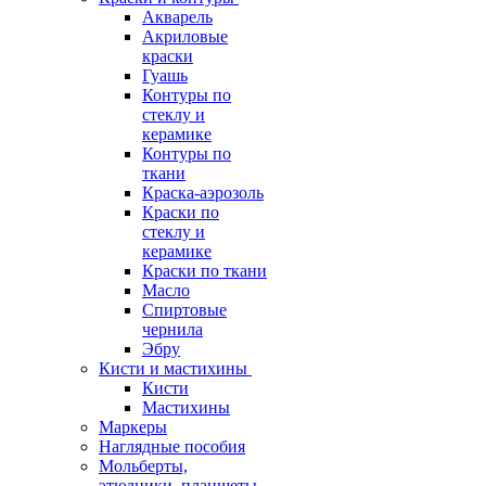
Акварель
Акриловые
краски
Гуашь
Контуры по
стеклу и
керамике
Контуры по
ткани
Краска-аэрозоль
Краски по
стеклу и
керамике
Краски по ткани
Масло
Спиртовые
чернила
Эбру
Кисти и мастихины
Кисти
Мастихины
Маркеры
Наглядные пособия
Мольберты,
этюдники, планшеты