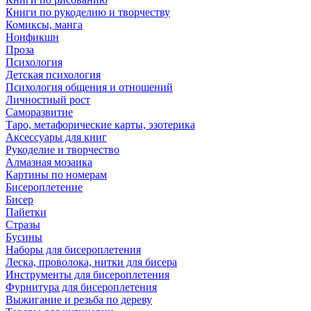
Книги по рукоделию и творчеству
Комиксы, манга
Нонфикшн
Проза
Психология
Детская психология
Психология общения и отношений
Личностный рост
Саморазвитие
Таро, метафорические карты, эзотерика
Аксессуары для книг
Рукоделие и творчество
Алмазная мозаика
Картины по номерам
Бисероплетение
Бисер
Пайетки
Стразы
Бусины
Наборы для бисероплетения
Леска, проволока, нитки для бисера
Инструменты для бисероплетения
Фурнитура для бисероплетения
Выжигание и резьба по дереву