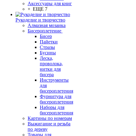
Аксессуары для книг
+ ЕЩЕ 7
Рукоделие и творчество
Алмазная мозаика
Бисероплетение
Бисер
Пайетки
Стразы
Бусины
Леска,
проволока,
нитки для
бисера
Инструменты
для
бисероплетения
Фурнитура для
бисероплетения
Наборы для
бисероплетения
Картины по номерам
Выжигание и резьба
по дереву
Товары для