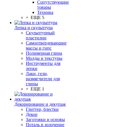
Сопутствующие
товары
Техника
+ ЕЩЕ 5
Лепка и скульптура
Скульптурный
пластилин
Самоотвердевающие
массы и гипс
Полимерная глина
Молды и текстуры
Инструменты для
лепки
Лаки, гели,
размягчители для
глины
+ ЕЩЕ 1
Декорирование и декупаж
Глиттер, блестки
Декор
Заготовки и основы
Поталь и золочение