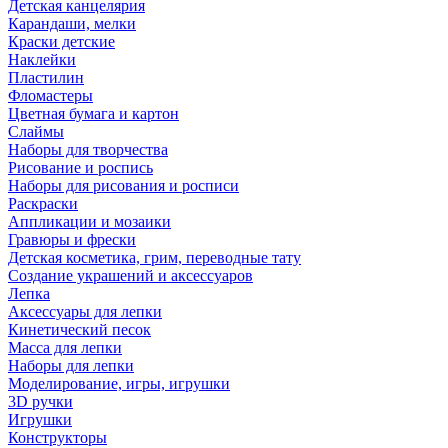
Детская канцелярия
Карандаши, мелки
Краски детские
Наклейки
Пластилин
Фломастеры
Цветная бумага и картон
Слаймы
Наборы для творчества
Рисование и роспись
Наборы для рисования и росписи
Раскраски
Аппликации и мозаики
Гравюры и фрески
Детская косметика, грим, переводные тату
Создание украшений и аксессуаров
Лепка
Аксессуары для лепки
Кинетический песок
Масса для лепки
Наборы для лепки
Моделирование, игры, игрушки
3D ручки
Игрушки
Конструкторы