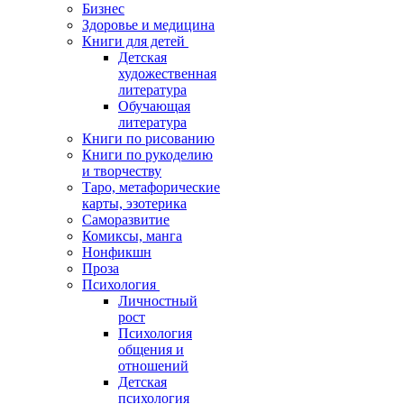
Бизнес
Здоровье и медицина
Книги для детей
Детская
художественная
литература
Обучающая
литература
Книги по рисованию
Книги по рукоделию
и творчеству
Таро, метафорические
карты, эзотерика
Саморазвитие
Комиксы, манга
Нонфикшн
Проза
Психология
Личностный
рост
Психология
общения и
отношений
Детская
психология