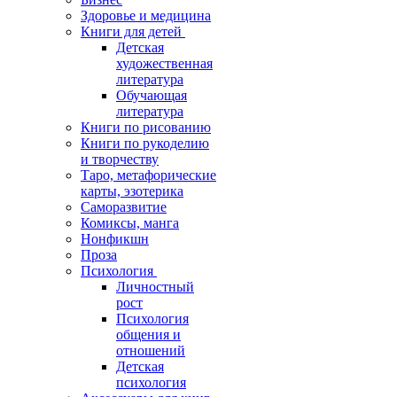
Здоровье и медицина
Книги для детей
Детская
художественная
литература
Обучающая
литература
Книги по рисованию
Книги по рукоделию
и творчеству
Таро, метафорические
карты, эзотерика
Саморазвитие
Комиксы, манга
Нонфикшн
Проза
Психология
Личностный
рост
Психология
общения и
отношений
Детская
психология