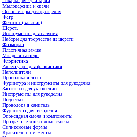
Товары для кулинарии
Мыловарение и свечи
Органайзеры для рукоделия
Фетр
Фелтинг (валяние)
Шерсть
Инструменты для валяния
Наборы для творчества из шерсти
Фоамиран
Пластичная замша
Молды и каттеры
Флористика
Аксессуары для флористики
Наполнители
Проволока и ленты
Фурнитура и инструменты для рукоделия
Заготовки для украшений
Инструменты для рукоделия
Подвески
Проволока и канитель
Фурнитура для рукоделия
Эпоксидная смола и компоненты
Прозрачные эпоксидные смолы
Силиконовые формы
Красители и пигменты