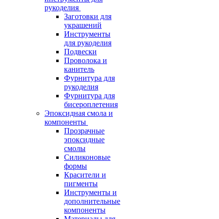
рукоделия
Заготовки для
украшений
Инструменты
для рукоделия
Подвески
Проволока и
канитель
Фурнитура для
рукоделия
Фурнитура для
бисероплетения
Эпоксидная смола и
компоненты
Прозрачные
эпоксидные
смолы
Силиконовые
формы
Красители и
пигменты
Инструменты и
дополнительные
компоненты
Материалы для