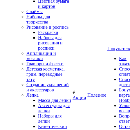
Цветная бумага
и картон
Слаймы
Наборы для
творчества
Рисование и роспись
Раскраски
Наборы для
рисования и
росписи
Покупател
Аппликации и
мозаики
Как
Гравюры и фрески
заказ
Детская косметика,
Спос
грим, переводные
опла
тату
Спос
Создание украшений
дост
и аксессуаров
Бону
Лепка
Полезное
карта
Акции
Масса для лепки
Hobb
Аксессуары для
Усло
лепки
возвр
Наборы для
Вопр
лепки
ответ
Кинетический
Оста