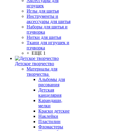
Аксессуары для
игрушек
Иглы для шитья
Инструменты и
аксессуары для шитья
Наборы для шитья и
пэчворка
Нитки для шитья
Ткани для игрушек и
пэчворка
+ ЕЩЕ 1
Детское творчество
Материалы для
творчества
Альбомы для
рисования
Детская
канцелярия
Карандаши,
мелки
Краски детские
Наклейки
Пластилин
Фломастеры