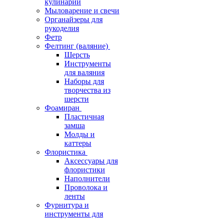
кулинарии
Мыловарение и свечи
Органайзеры для
рукоделия
Фетр
Фелтинг (валяние)
Шерсть
Инструменты
для валяния
Наборы для
творчества из
шерсти
Фоамиран
Пластичная
замша
Молды и
каттеры
Флористика
Аксессуары для
флористики
Наполнители
Проволока и
ленты
Фурнитура и
инструменты для