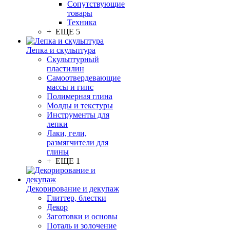
Сопутствующие
товары
Техника
+ ЕЩЕ 5
Лепка и скульптура
Скульптурный
пластилин
Самоотвердевающие
массы и гипс
Полимерная глина
Молды и текстуры
Инструменты для
лепки
Лаки, гели,
размягчители для
глины
+ ЕЩЕ 1
Декорирование и декупаж
Глиттер, блестки
Декор
Заготовки и основы
Поталь и золочение