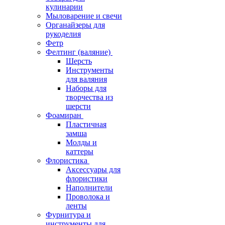
кулинарии
Мыловарение и свечи
Органайзеры для
рукоделия
Фетр
Фелтинг (валяние)
Шерсть
Инструменты
для валяния
Наборы для
творчества из
шерсти
Фоамиран
Пластичная
замша
Молды и
каттеры
Флористика
Аксессуары для
флористики
Наполнители
Проволока и
ленты
Фурнитура и
инструменты для