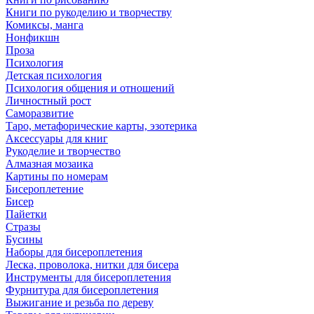
Книги по рукоделию и творчеству
Комиксы, манга
Нонфикшн
Проза
Психология
Детская психология
Психология общения и отношений
Личностный рост
Саморазвитие
Таро, метафорические карты, эзотерика
Аксессуары для книг
Рукоделие и творчество
Алмазная мозаика
Картины по номерам
Бисероплетение
Бисер
Пайетки
Стразы
Бусины
Наборы для бисероплетения
Леска, проволока, нитки для бисера
Инструменты для бисероплетения
Фурнитура для бисероплетения
Выжигание и резьба по дереву