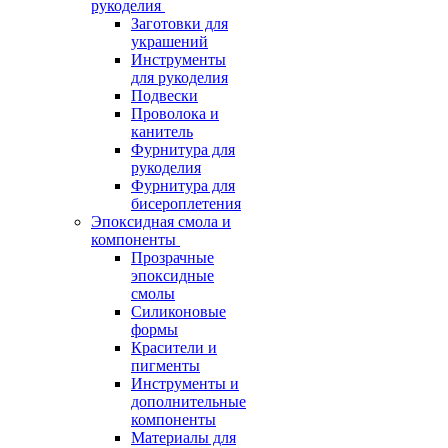
рукоделия
Заготовки для
украшений
Инструменты
для рукоделия
Подвески
Проволока и
канитель
Фурнитура для
рукоделия
Фурнитура для
бисероплетения
Эпоксидная смола и
компоненты
Прозрачные
эпоксидные
смолы
Силиконовые
формы
Красители и
пигменты
Инструменты и
дополнительные
компоненты
Материалы для