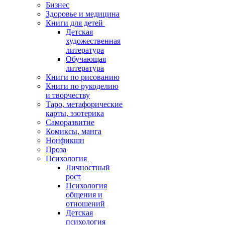
Бизнес
Здоровье и медицина
Книги для детей
Детская
художественная
литература
Обучающая
литература
Книги по рисованию
Книги по рукоделию
и творчеству
Таро, метафорические
карты, эзотерика
Саморазвитие
Комиксы, манга
Нонфикшн
Проза
Психология
Личностный
рост
Психология
общения и
отношений
Детская
психология