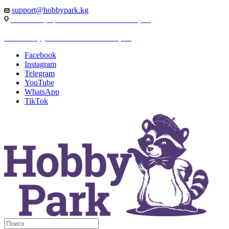
support@hobbypark.kg
г. Бишкек, пр-т. Чынгыза Айтматова, 91
г. Бишкек, ул. Якова Логвиненко, 55
Facebook
Instagram
Telegram
YouTube
WhatsApp
TikTok