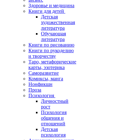
Здоровье и медицина
Книги для детей
Детская
художественная
литература
Обучающая
литература
Книги по рисованию
Книги по рукоделию
и творчеству
Таро, метафорические
карты, эзотерика
Саморазвитие
Комиксы, манга
Нонфикшн
Проза
Психология
Личностный
рост
Психология
общения и
отношений
Детская
психология