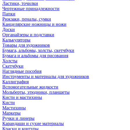
Ластики, точилки
Чертежные принадлежности
Папки
Рюкзаки, пеналы, сумки
Канцелярские ножницы и ножи
Доски
Органайзеры и подставки
Калькуляторы
Товары для художников
Бумага, альбомы, холсты, скетчбуки
Бумага и альбомы для рисования
Холсты
Скетчбуки
Наглядные пособия
Инструменты и материалы для художников
Каллиграфия
Вспомогательные жидкости
Мольберты, этюдники, планшеты
Кисти и мастихины
Кисти
Мастихины
Маркеры
Ручки и линеры
Карандаши и сухие материалы
Краски и контуры