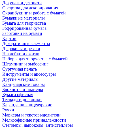
Декупаж и декопатч
Средства для декорирования
Скрапбукинг и работа с бумагой
Бумажные материалы
Бумага для творчества
Гофрированная бумага
Заготовки из бумаги
Картон
Декоративные элементы
Дыроколы и резаки
Наклейки и скотчи
Наборы для творчества с бумагой
Штампинг и эмбоссинг
Сургучная печать
Инструменты и аксессуары
Другие материалы
Канцелярские товары
Блокноты и планеры
Бумага офисная
Тетради и дневники
Карандаши канцелярские
Ручки
Маркеры и текстовыделители
Мелкоофисные принадлежности
Степлеры, дыроколы, антистеплеры