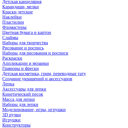
Детская канцелярия
Карандаши, мелки
Краски детские
Наклейки
Пластилин
Фломастеры
Цветная бумага и картон
Слаймы
Наборы для творчества
Рисование и роспись
Наборы для рисования и росписи
Раскраски
Аппликации и мозаики
Гравюры и фрески
Детская косметика, грим, переводные тату
Создание украшений и аксессуаров
Лепка
Аксессуары для лепки
Кинетический песок
Масса для лепки
Наборы для лепки
Моделирование, игры, игрушки
3D ручки
Игрушки
Конструкторы