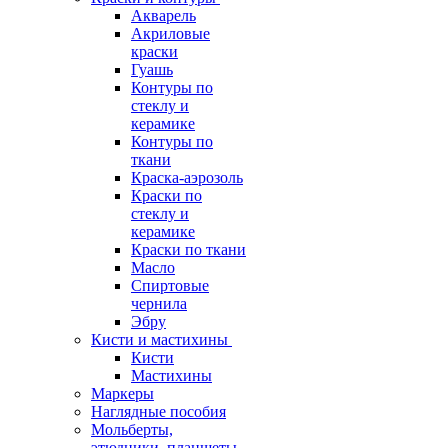
Акварель
Акриловые
краски
Гуашь
Контуры по
стеклу и
керамике
Контуры по
ткани
Краска-аэрозоль
Краски по
стеклу и
керамике
Краски по ткани
Масло
Спиртовые
чернила
Эбру
Кисти и мастихины
Кисти
Мастихины
Маркеры
Наглядные пособия
Мольберты,
этюдники, планшеты