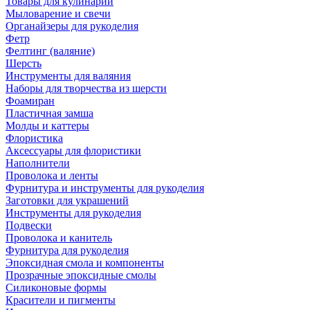
Товары для кулинарии
Мыловарение и свечи
Органайзеры для рукоделия
Фетр
Фелтинг (валяние)
Шерсть
Инструменты для валяния
Наборы для творчества из шерсти
Фоамиран
Пластичная замша
Молды и каттеры
Флористика
Аксессуары для флористики
Наполнители
Проволока и ленты
Фурнитура и инструменты для рукоделия
Заготовки для украшений
Инструменты для рукоделия
Подвески
Проволока и канитель
Фурнитура для рукоделия
Эпоксидная смола и компоненты
Прозрачные эпоксидные смолы
Силиконовые формы
Красители и пигменты