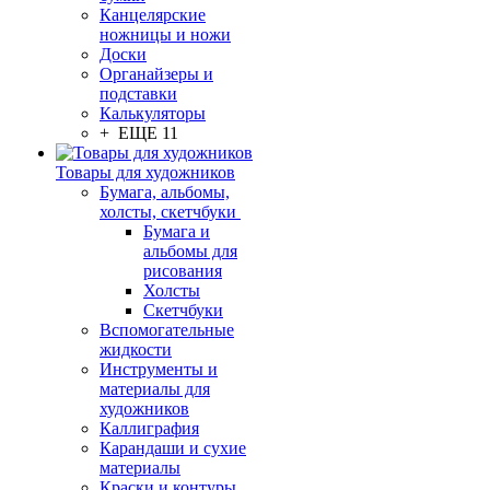
Канцелярские
ножницы и ножи
Доски
Органайзеры и
подставки
Калькуляторы
+ ЕЩЕ 11
Товары для художников
Бумага, альбомы,
холсты, скетчбуки
Бумага и
альбомы для
рисования
Холсты
Скетчбуки
Вспомогательные
жидкости
Инструменты и
материалы для
художников
Каллиграфия
Карандаши и сухие
материалы
Краски и контуры