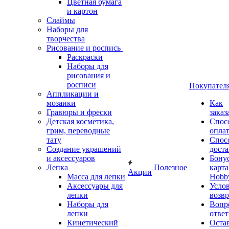
Цветная бумага
и картон
Слаймы
Наборы для
творчества
Рисование и роспись
Раскраски
Наборы для
рисования и
росписи
Покупател
Аппликации и
мозаики
Как
Гравюры и фрески
заказ
Детская косметика,
Спос
грим, переводные
опла
тату
Спос
Создание украшений
дост
и аксессуаров
Бону
Лепка
Полезное
карта
Акции
Масса для лепки
Hobb
Аксессуары для
Усло
лепки
возвр
Наборы для
Вопр
лепки
ответ
Кинетический
Оста