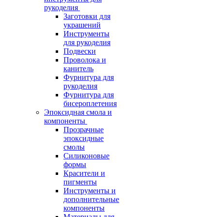
рукоделия
Заготовки для
украшений
Инструменты
для рукоделия
Подвески
Проволока и
канитель
Фурнитура для
рукоделия
Фурнитура для
бисероплетения
Эпоксидная смола и
компоненты
Прозрачные
эпоксидные
смолы
Силиконовые
формы
Красители и
пигменты
Инструменты и
дополнительные
компоненты
Материалы для