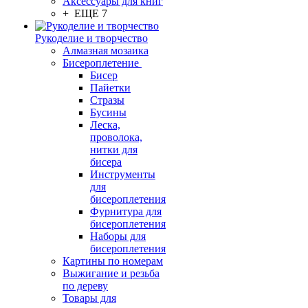
Аксессуары для книг
+ ЕЩЕ 7
Рукоделие и творчество
Алмазная мозаика
Бисероплетение
Бисер
Пайетки
Стразы
Бусины
Леска,
проволока,
нитки для
бисера
Инструменты
для
бисероплетения
Фурнитура для
бисероплетения
Наборы для
бисероплетения
Картины по номерам
Выжигание и резьба
по дереву
Товары для