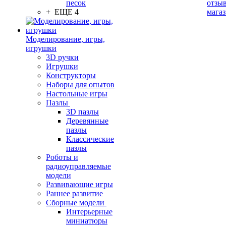
песок
отзыв
+ ЕЩЕ 4
мага
Моделирование, игры,
игрушки
3D ручки
Игрушки
Конструкторы
Наборы для опытов
Настольные игры
Пазлы
3D пазлы
Деревянные
пазлы
Классические
пазлы
Роботы и
радиоуправляемые
модели
Развивающие игры
Раннее развитие
Сборные модели
Интерьерные
миниатюры