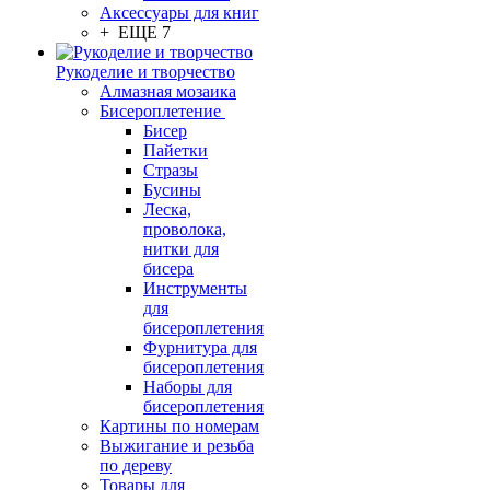
Аксессуары для книг
+ ЕЩЕ 7
Рукоделие и творчество
Алмазная мозаика
Бисероплетение
Бисер
Пайетки
Стразы
Бусины
Леска,
проволока,
нитки для
бисера
Инструменты
для
бисероплетения
Фурнитура для
бисероплетения
Наборы для
бисероплетения
Картины по номерам
Выжигание и резьба
по дереву
Товары для