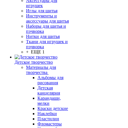
Аксессуары для
игрушек
Иглы для шитья
Инструменты и
аксессуары для шитья
Наборы для шитья и
пэчворка
Нитки для шитья
Ткани для игрушек и
пэчворка
+ ЕЩЕ 1
Детское творчество
Материалы для
творчества
Альбомы для
рисования
Детская
канцелярия
Карандаши,
мелки
Краски детские
Наклейки
Пластилин
Фломастеры