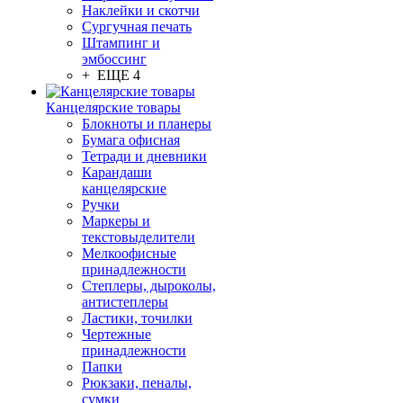
Наклейки и скотчи
Сургучная печать
Штампинг и
эмбоссинг
+ ЕЩЕ 4
Канцелярские товары
Блокноты и планеры
Бумага офисная
Тетради и дневники
Карандаши
канцелярские
Ручки
Маркеры и
текстовыделители
Мелкоофисные
принадлежности
Степлеры, дыроколы,
антистеплеры
Ластики, точилки
Чертежные
принадлежности
Папки
Рюкзаки, пеналы,
сумки