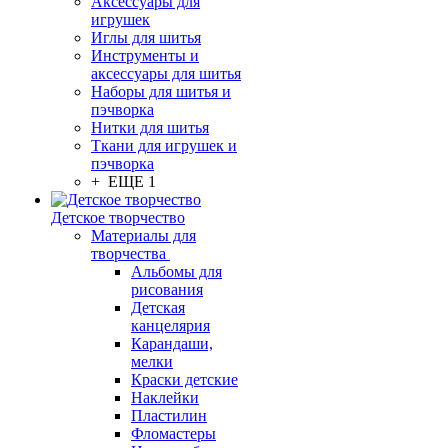
Аксессуары для
игрушек
Иглы для шитья
Инструменты и
аксессуары для шитья
Наборы для шитья и
пэчворка
Нитки для шитья
Ткани для игрушек и
пэчворка
+ ЕЩЕ 1
Детское творчество
Материалы для
творчества
Альбомы для
рисования
Детская
канцелярия
Карандаши,
мелки
Краски детские
Наклейки
Пластилин
Фломастеры