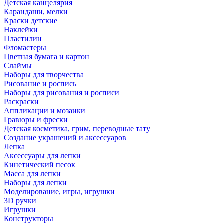
Детская канцелярия
Карандаши, мелки
Краски детские
Наклейки
Пластилин
Фломастеры
Цветная бумага и картон
Слаймы
Наборы для творчества
Рисование и роспись
Наборы для рисования и росписи
Раскраски
Аппликации и мозаики
Гравюры и фрески
Детская косметика, грим, переводные тату
Создание украшений и аксессуаров
Лепка
Аксессуары для лепки
Кинетический песок
Масса для лепки
Наборы для лепки
Моделирование, игры, игрушки
3D ручки
Игрушки
Конструкторы