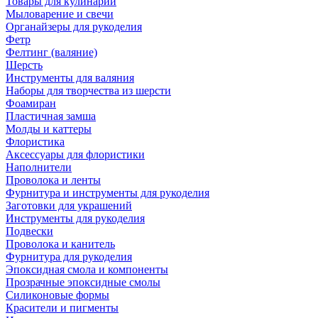
Товары для кулинарии
Мыловарение и свечи
Органайзеры для рукоделия
Фетр
Фелтинг (валяние)
Шерсть
Инструменты для валяния
Наборы для творчества из шерсти
Фоамиран
Пластичная замша
Молды и каттеры
Флористика
Аксессуары для флористики
Наполнители
Проволока и ленты
Фурнитура и инструменты для рукоделия
Заготовки для украшений
Инструменты для рукоделия
Подвески
Проволока и канитель
Фурнитура для рукоделия
Эпоксидная смола и компоненты
Прозрачные эпоксидные смолы
Силиконовые формы
Красители и пигменты