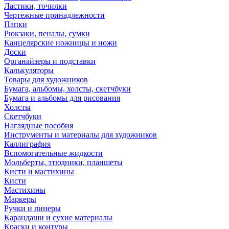
Ластики, точилки
Чертежные принадлежности
Папки
Рюкзаки, пеналы, сумки
Канцелярские ножницы и ножи
Доски
Органайзеры и подставки
Калькуляторы
Товары для художников
Бумага, альбомы, холсты, скетчбуки
Бумага и альбомы для рисования
Холсты
Скетчбуки
Наглядные пособия
Инструменты и материалы для художников
Каллиграфия
Вспомогательные жидкости
Мольберты, этюдники, планшеты
Кисти и мастихины
Кисти
Мастихины
Маркеры
Ручки и линеры
Карандаши и сухие материалы
Краски и контуры