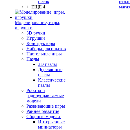
песок
отзыв
+ ЕЩЕ 4
мага
Моделирование, игры,
игрушки
3D ручки
Игрушки
Конструкторы
Наборы для опытов
Настольные игры
Пазлы
3D пазлы
Деревянные
пазлы
Классические
пазлы
Роботы и
радиоуправляемые
модели
Развивающие игры
Раннее развитие
Сборные модели
Интерьерные
миниатюры