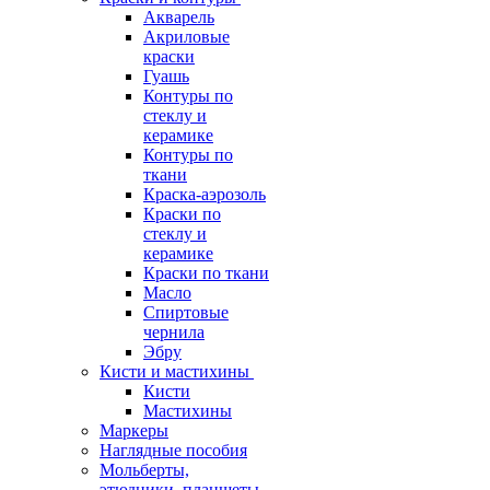
Акварель
Акриловые
краски
Гуашь
Контуры по
стеклу и
керамике
Контуры по
ткани
Краска-аэрозоль
Краски по
стеклу и
керамике
Краски по ткани
Масло
Спиртовые
чернила
Эбру
Кисти и мастихины
Кисти
Мастихины
Маркеры
Наглядные пособия
Мольберты,
этюдники, планшеты