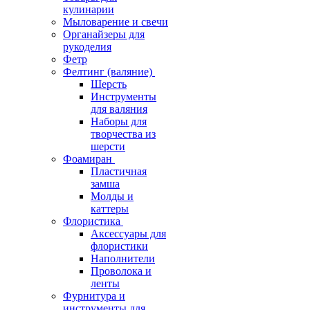
кулинарии
Мыловарение и свечи
Органайзеры для
рукоделия
Фетр
Фелтинг (валяние)
Шерсть
Инструменты
для валяния
Наборы для
творчества из
шерсти
Фоамиран
Пластичная
замша
Молды и
каттеры
Флористика
Аксессуары для
флористики
Наполнители
Проволока и
ленты
Фурнитура и
инструменты для