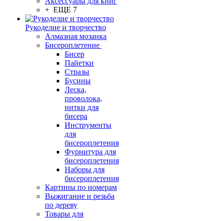
Аксессуары для книг
+ ЕЩЕ 7
Рукоделие и творчество
Алмазная мозаика
Бисероплетение
Бисер
Пайетки
Стразы
Бусины
Леска,
проволока,
нитки для
бисера
Инструменты
для
бисероплетения
Фурнитура для
бисероплетения
Наборы для
бисероплетения
Картины по номерам
Выжигание и резьба
по дереву
Товары для