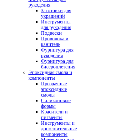
рукоделия
Заготовки для
украшений
Инструменты
для рукоделия
Подвески
Проволока и
канитель
Фурнитура для
рукоделия
Фурнитура для
бисероплетения
Эпоксидная смола и
компоненты
Прозрачные
эпоксидные
смолы
Силиконовые
формы
Красители и
пигменты
Инструменты и
дополнительные
компоненты
Материалы для