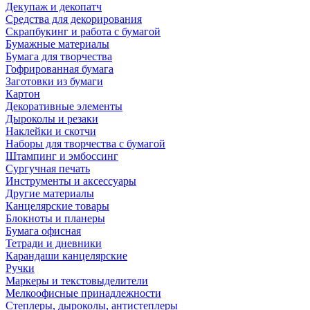
Декупаж и декопатч
Средства для декорирования
Скрапбукинг и работа с бумагой
Бумажные материалы
Бумага для творчества
Гофрированная бумага
Заготовки из бумаги
Картон
Декоративные элементы
Дыроколы и резаки
Наклейки и скотчи
Наборы для творчества с бумагой
Штампинг и эмбоссинг
Сургучная печать
Инструменты и аксессуары
Другие материалы
Канцелярские товары
Блокноты и планеры
Бумага офисная
Тетради и дневники
Карандаши канцелярские
Ручки
Маркеры и текстовыделители
Мелкоофисные принадлежности
Степлеры, дыроколы, антистеплеры