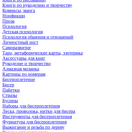
Книги по рукоделию и творчеству
Комиксы, манга
Нонфикшн
Проза
Психология
Детская психология
Психология общения и отношений
Личностный рост
Саморазвитие
Таро, метафорические карты, эзотерика
Аксессуары для книг
Рукоделие и творчество
Алмазная мозаика
Картины по номерам
Бисероплетение
Бисер
Пайетки
Стразы
Бусины
Наборы для бисероплетения
Леска, проволока, нитки для бисера
Инструменты для бисероплетения
Фурнитура для бисероплетения
Выжигание и резьба по дереву