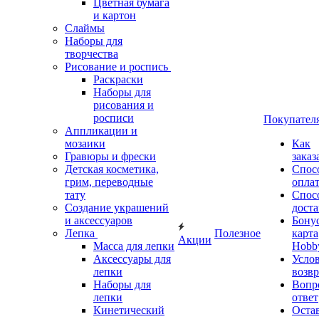
Цветная бумага
и картон
Слаймы
Наборы для
творчества
Рисование и роспись
Раскраски
Наборы для
рисования и
росписи
Покупател
Аппликации и
мозаики
Как
Гравюры и фрески
заказ
Детская косметика,
Спос
грим, переводные
опла
тату
Спос
Создание украшений
дост
и аксессуаров
Бону
Лепка
Полезное
карта
Акции
Масса для лепки
Hobb
Аксессуары для
Усло
лепки
возвр
Наборы для
Вопр
лепки
ответ
Кинетический
Оста