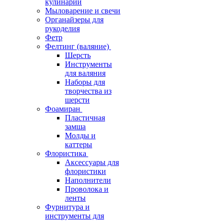
кулинарии
Мыловарение и свечи
Органайзеры для
рукоделия
Фетр
Фелтинг (валяние)
Шерсть
Инструменты
для валяния
Наборы для
творчества из
шерсти
Фоамиран
Пластичная
замша
Молды и
каттеры
Флористика
Аксессуары для
флористики
Наполнители
Проволока и
ленты
Фурнитура и
инструменты для