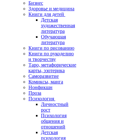
Бизнес
Здоровье и медицина
Книги для детей
Детская
художественная
литература
Обучающая
литература
Книги по рисованию
Книги по рукоделию
и творчеству
Таро, метафорические
карты, эзотерика
Саморазвитие
Комиксы, манга
Нонфикшн
Проза
Психология
Личностный
рост
Психология
общения и
отношений
Детская
психология