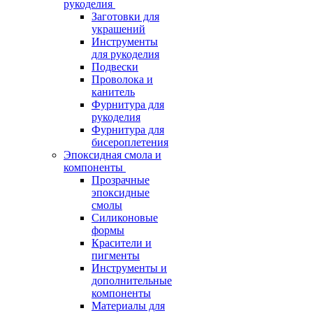
рукоделия
Заготовки для
украшений
Инструменты
для рукоделия
Подвески
Проволока и
канитель
Фурнитура для
рукоделия
Фурнитура для
бисероплетения
Эпоксидная смола и
компоненты
Прозрачные
эпоксидные
смолы
Силиконовые
формы
Красители и
пигменты
Инструменты и
дополнительные
компоненты
Материалы для