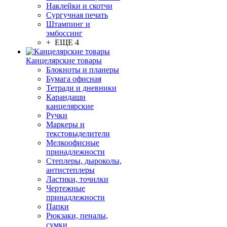
Наклейки и скотчи
Сургучная печать
Штампинг и
эмбоссинг
+ ЕЩЕ 4
Канцелярские товары
Блокноты и планеры
Бумага офисная
Тетради и дневники
Карандаши
канцелярские
Ручки
Маркеры и
текстовыделители
Мелкоофисные
принадлежности
Степлеры, дыроколы,
антистеплеры
Ластики, точилки
Чертежные
принадлежности
Папки
Рюкзаки, пеналы,
сумки