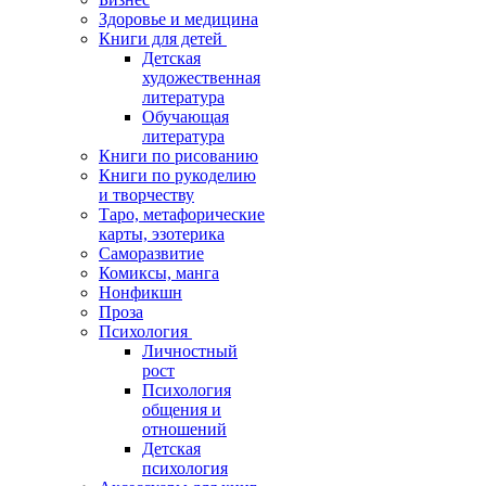
Здоровье и медицина
Книги для детей
Детская
художественная
литература
Обучающая
литература
Книги по рисованию
Книги по рукоделию
и творчеству
Таро, метафорические
карты, эзотерика
Саморазвитие
Комиксы, манга
Нонфикшн
Проза
Психология
Личностный
рост
Психология
общения и
отношений
Детская
психология