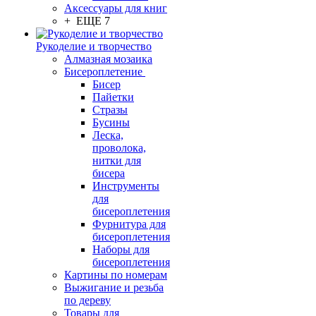
Аксессуары для книг
+ ЕЩЕ 7
Рукоделие и творчество
Алмазная мозаика
Бисероплетение
Бисер
Пайетки
Стразы
Бусины
Леска,
проволока,
нитки для
бисера
Инструменты
для
бисероплетения
Фурнитура для
бисероплетения
Наборы для
бисероплетения
Картины по номерам
Выжигание и резьба
по дереву
Товары для