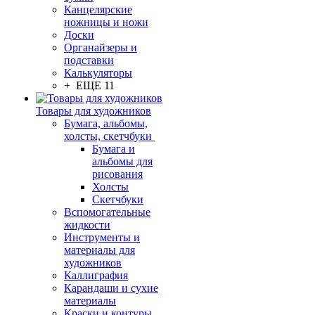
Канцелярские
ножницы и ножи
Доски
Органайзеры и
подставки
Калькуляторы
+ ЕЩЕ 11
Товары для художников
Бумага, альбомы,
холсты, скетчбуки
Бумага и
альбомы для
рисования
Холсты
Скетчбуки
Вспомогательные
жидкости
Инструменты и
материалы для
художников
Каллиграфия
Карандаши и сухие
материалы
Краски и контуры