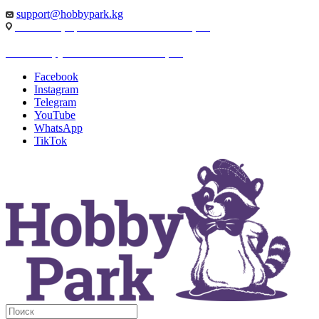
support@hobbypark.kg
г. Бишкек, пр-т. Чынгыза Айтматова, 91
г. Бишкек, ул. Якова Логвиненко, 55
Facebook
Instagram
Telegram
YouTube
WhatsApp
TikTok