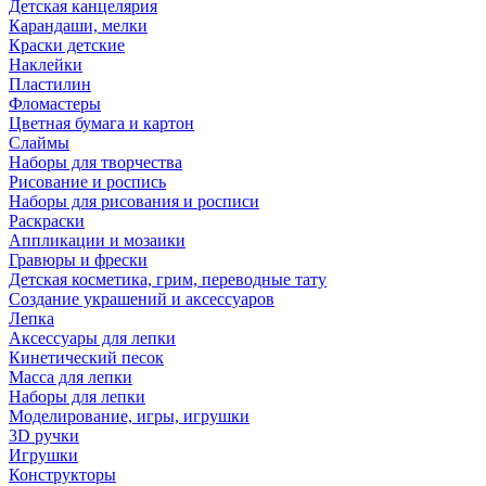
Детская канцелярия
Карандаши, мелки
Краски детские
Наклейки
Пластилин
Фломастеры
Цветная бумага и картон
Слаймы
Наборы для творчества
Рисование и роспись
Наборы для рисования и росписи
Раскраски
Аппликации и мозаики
Гравюры и фрески
Детская косметика, грим, переводные тату
Создание украшений и аксессуаров
Лепка
Аксессуары для лепки
Кинетический песок
Масса для лепки
Наборы для лепки
Моделирование, игры, игрушки
3D ручки
Игрушки
Конструкторы