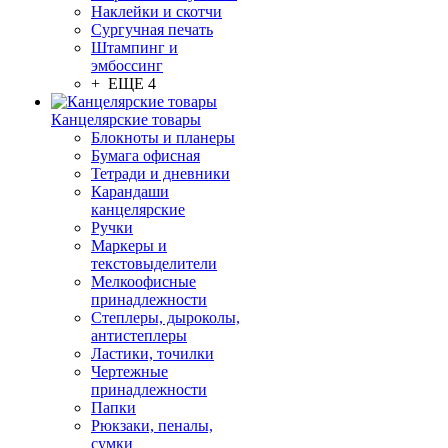
Наклейки и скотчи
Сургучная печать
Штампинг и
эмбоссинг
+ ЕЩЕ 4
Канцелярские товары
Блокноты и планеры
Бумага офисная
Тетради и дневники
Карандаши
канцелярские
Ручки
Маркеры и
текстовыделители
Мелкоофисные
принадлежности
Степлеры, дыроколы,
антистеплеры
Ластики, точилки
Чертежные
принадлежности
Папки
Рюкзаки, пеналы,
сумки