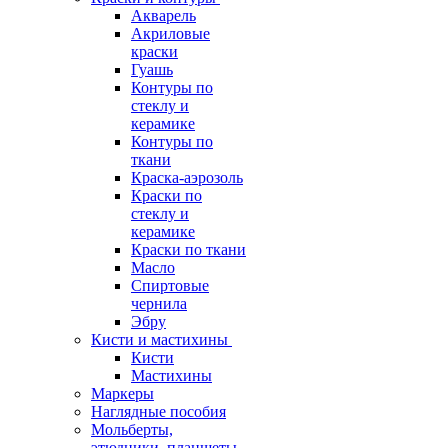
Акварель
Акриловые
краски
Гуашь
Контуры по
стеклу и
керамике
Контуры по
ткани
Краска-аэрозоль
Краски по
стеклу и
керамике
Краски по ткани
Масло
Спиртовые
чернила
Эбру
Кисти и мастихины
Кисти
Мастихины
Маркеры
Наглядные пособия
Мольберты,
этюдники, планшеты