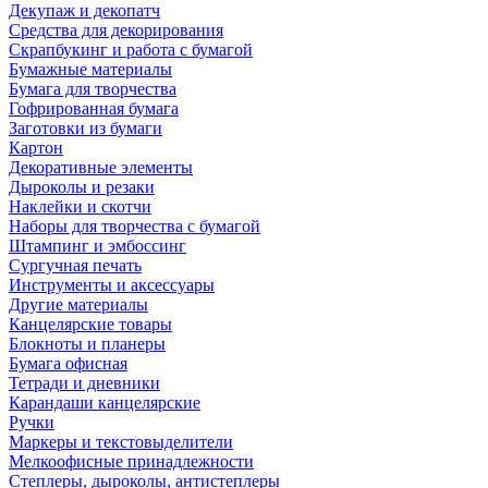
Декупаж и декопатч
Средства для декорирования
Скрапбукинг и работа с бумагой
Бумажные материалы
Бумага для творчества
Гофрированная бумага
Заготовки из бумаги
Картон
Декоративные элементы
Дыроколы и резаки
Наклейки и скотчи
Наборы для творчества с бумагой
Штампинг и эмбоссинг
Сургучная печать
Инструменты и аксессуары
Другие материалы
Канцелярские товары
Блокноты и планеры
Бумага офисная
Тетради и дневники
Карандаши канцелярские
Ручки
Маркеры и текстовыделители
Мелкоофисные принадлежности
Степлеры, дыроколы, антистеплеры