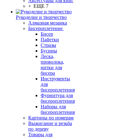
Аксессуары для книг
+ ЕЩЕ 7
Рукоделие и творчество
Алмазная мозаика
Бисероплетение
Бисер
Пайетки
Стразы
Бусины
Леска,
проволока,
нитки для
бисера
Инструменты
для
бисероплетения
Фурнитура для
бисероплетения
Наборы для
бисероплетения
Картины по номерам
Выжигание и резьба
по дереву
Товары для