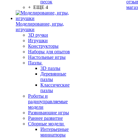
песок
отзыв
+ ЕЩЕ 4
мага
Моделирование, игры,
игрушки
3D ручки
Игрушки
Конструкторы
Наборы для опытов
Настольные игры
Пазлы
3D пазлы
Деревянные
пазлы
Классические
пазлы
Роботы и
радиоуправляемые
модели
Развивающие игры
Раннее развитие
Сборные модели
Интерьерные
миниатюры