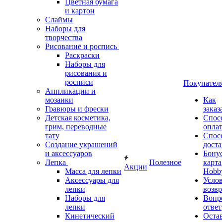
Цветная бумага
и картон
Слаймы
Наборы для
творчества
Рисование и роспись
Раскраски
Наборы для
рисования и
росписи
Покупател
Аппликации и
мозаики
Как
Гравюры и фрески
заказ
Детская косметика,
Спос
грим, переводные
опла
тату
Спос
Создание украшений
дост
и аксессуаров
Бону
Лепка
Полезное
карта
Акции
Масса для лепки
Hobb
Аксессуары для
Усло
лепки
возвр
Наборы для
Вопр
лепки
ответ
Кинетический
Оста