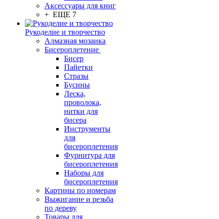
Аксессуары для книг
+ ЕЩЕ 7
Рукоделие и творчество
Алмазная мозаика
Бисероплетение
Бисер
Пайетки
Стразы
Бусины
Леска,
проволока,
нитки для
бисера
Инструменты
для
бисероплетения
Фурнитура для
бисероплетения
Наборы для
бисероплетения
Картины по номерам
Выжигание и резьба
по дереву
Товары для