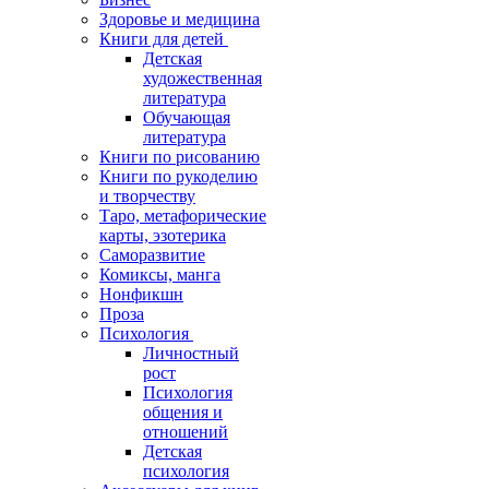
Здоровье и медицина
Книги для детей
Детская
художественная
литература
Обучающая
литература
Книги по рисованию
Книги по рукоделию
и творчеству
Таро, метафорические
карты, эзотерика
Саморазвитие
Комиксы, манга
Нонфикшн
Проза
Психология
Личностный
рост
Психология
общения и
отношений
Детская
психология