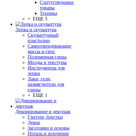
Сопутствующие
товары
Техника
+ ЕЩЕ 5
Лепка и скульптура
Скульптурный
пластилин
Самоотвердевающие
массы и гипс
Полимерная глина
Молды и текстуры
Инструменты для
лепки
Лаки, гели,
размягчители для
глины
+ ЕЩЕ 1
Декорирование и декупаж
Глиттер, блестки
Декор
Заготовки и основы
Поталь и золочение