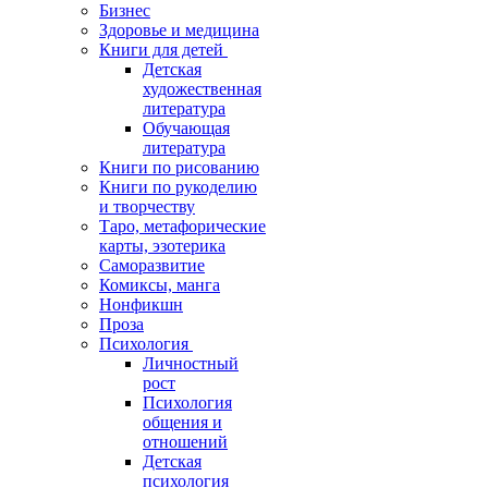
Бизнес
Здоровье и медицина
Книги для детей
Детская
художественная
литература
Обучающая
литература
Книги по рисованию
Книги по рукоделию
и творчеству
Таро, метафорические
карты, эзотерика
Саморазвитие
Комиксы, манга
Нонфикшн
Проза
Психология
Личностный
рост
Психология
общения и
отношений
Детская
психология