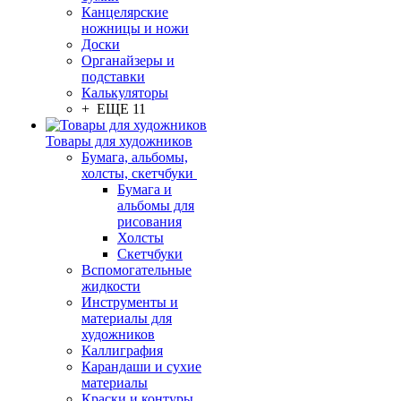
Канцелярские
ножницы и ножи
Доски
Органайзеры и
подставки
Калькуляторы
+ ЕЩЕ 11
Товары для художников
Бумага, альбомы,
холсты, скетчбуки
Бумага и
альбомы для
рисования
Холсты
Скетчбуки
Вспомогательные
жидкости
Инструменты и
материалы для
художников
Каллиграфия
Карандаши и сухие
материалы
Краски и контуры