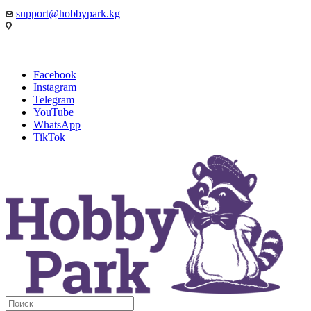
support@hobbypark.kg
г. Бишкек, пр-т. Чынгыза Айтматова, 91
г. Бишкек, ул. Якова Логвиненко, 55
Facebook
Instagram
Telegram
YouTube
WhatsApp
TikTok