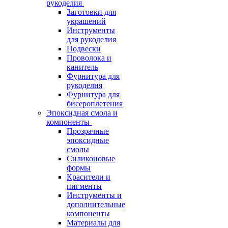
рукоделия
Заготовки для
украшений
Инструменты
для рукоделия
Подвески
Проволока и
канитель
Фурнитура для
рукоделия
Фурнитура для
бисероплетения
Эпоксидная смола и
компоненты
Прозрачные
эпоксидные
смолы
Силиконовые
формы
Красители и
пигменты
Инструменты и
дополнительные
компоненты
Материалы для