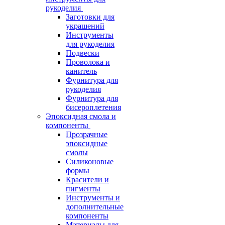
рукоделия
Заготовки для
украшений
Инструменты
для рукоделия
Подвески
Проволока и
канитель
Фурнитура для
рукоделия
Фурнитура для
бисероплетения
Эпоксидная смола и
компоненты
Прозрачные
эпоксидные
смолы
Силиконовые
формы
Красители и
пигменты
Инструменты и
дополнительные
компоненты
Материалы для