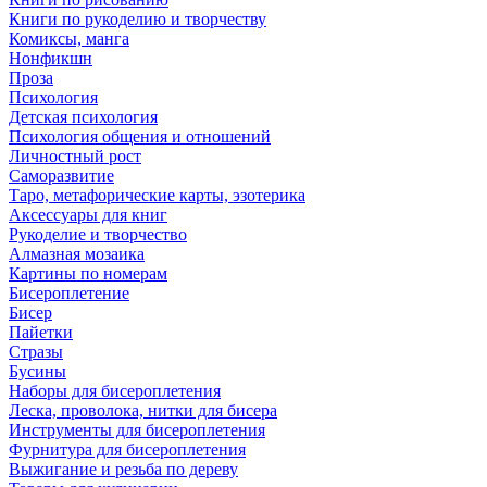
Книги по рукоделию и творчеству
Комиксы, манга
Нонфикшн
Проза
Психология
Детская психология
Психология общения и отношений
Личностный рост
Саморазвитие
Таро, метафорические карты, эзотерика
Аксессуары для книг
Рукоделие и творчество
Алмазная мозаика
Картины по номерам
Бисероплетение
Бисер
Пайетки
Стразы
Бусины
Наборы для бисероплетения
Леска, проволока, нитки для бисера
Инструменты для бисероплетения
Фурнитура для бисероплетения
Выжигание и резьба по дереву