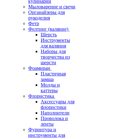
кулинарии
Мыловарение и свечи
Органайзеры для
рукоделия
Фетр
Фелтинг (валяние)
Шерсть
Инструменты
для валяния
Наборы для
творчества из
шерсти
Фоамиран
Пластичная
замша
Молды и
каттеры
Флористика
Аксессуары для
флористики
Наполнители
Проволока и
ленты
Фурнитура и
инструменты для