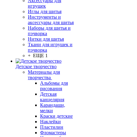
Аксессуары для
игрушек
Иглы для шитья
Инструменты и
аксессуары для шитья
Наборы для шитья и
пэчворка
Нитки для шитья
Ткани для игрушек и
пэчворка
+ ЕЩЕ 1
Детское творчество
Материалы для
творчества
Альбомы для
рисования
Детская
канцелярия
Карандаши,
мелки
Краски детские
Наклейки
Пластилин
Фломастеры