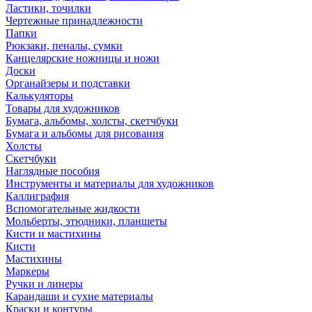
Ластики, точилки
Чертежные принадлежности
Папки
Рюкзаки, пеналы, сумки
Канцелярские ножницы и ножи
Доски
Органайзеры и подставки
Калькуляторы
Товары для художников
Бумага, альбомы, холсты, скетчбуки
Бумага и альбомы для рисования
Холсты
Скетчбуки
Наглядные пособия
Инструменты и материалы для художников
Каллиграфия
Вспомогательные жидкости
Мольберты, этюдники, планшеты
Кисти и мастихины
Кисти
Мастихины
Маркеры
Ручки и линеры
Карандаши и сухие материалы
Краски и контуры