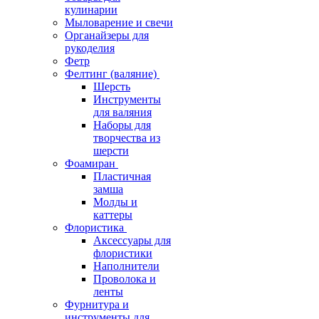
кулинарии
Мыловарение и свечи
Органайзеры для
рукоделия
Фетр
Фелтинг (валяние)
Шерсть
Инструменты
для валяния
Наборы для
творчества из
шерсти
Фоамиран
Пластичная
замша
Молды и
каттеры
Флористика
Аксессуары для
флористики
Наполнители
Проволока и
ленты
Фурнитура и
инструменты для