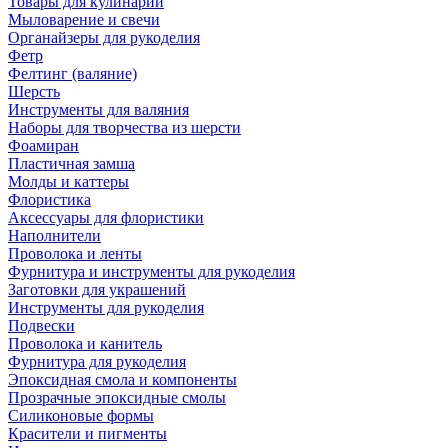
Товары для кулинарии
Мыловарение и свечи
Органайзеры для рукоделия
Фетр
Фелтинг (валяние)
Шерсть
Инструменты для валяния
Наборы для творчества из шерсти
Фоамиран
Пластичная замша
Молды и каттеры
Флористика
Аксессуары для флористики
Наполнители
Проволока и ленты
Фурнитура и инструменты для рукоделия
Заготовки для украшений
Инструменты для рукоделия
Подвески
Проволока и канитель
Фурнитура для рукоделия
Эпоксидная смола и компоненты
Прозрачные эпоксидные смолы
Силиконовые формы
Красители и пигменты