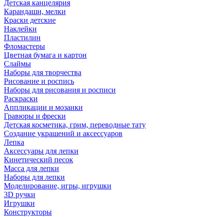
Детская канцелярия
Карандаши, мелки
Краски детские
Наклейки
Пластилин
Фломастеры
Цветная бумага и картон
Слаймы
Наборы для творчества
Рисование и роспись
Наборы для рисования и росписи
Раскраски
Аппликации и мозаики
Гравюры и фрески
Детская косметика, грим, переводные тату
Создание украшений и аксессуаров
Лепка
Аксессуары для лепки
Кинетический песок
Масса для лепки
Наборы для лепки
Моделирование, игры, игрушки
3D ручки
Игрушки
Конструкторы