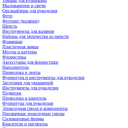
Товары для кулинарии
Мыловарение и свечи
Органайзеры для рукоделия
Фетр
Фелтинг (валяние)
Шерсть
Инструменты для валяния
Наборы для творчества из шерсти
Фоамиран
Пластичная замша
Молды и каттеры
Флористика
Аксессуары для флористики
Наполнители
Проволока и ленты
Фурнитура и инструменты для рукоделия
Заготовки для украшений
Инструменты для рукоделия
Подвески
Проволока и канитель
Фурнитура для рукоделия
Эпоксидная смола и компоненты
Прозрачные эпоксидные смолы
Силиконовые формы
Красители и пигменты