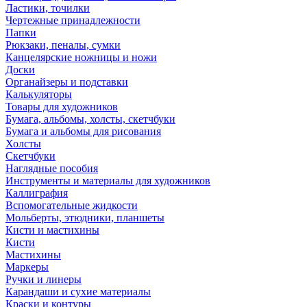
Ластики, точилки
Чертежные принадлежности
Папки
Рюкзаки, пеналы, сумки
Канцелярские ножницы и ножи
Доски
Органайзеры и подставки
Калькуляторы
Товары для художников
Бумага, альбомы, холсты, скетчбуки
Бумага и альбомы для рисования
Холсты
Скетчбуки
Наглядные пособия
Инструменты и материалы для художников
Каллиграфия
Вспомогательные жидкости
Мольберты, этюдники, планшеты
Кисти и мастихины
Кисти
Мастихины
Маркеры
Ручки и линеры
Карандаши и сухие материалы
Краски и контуры