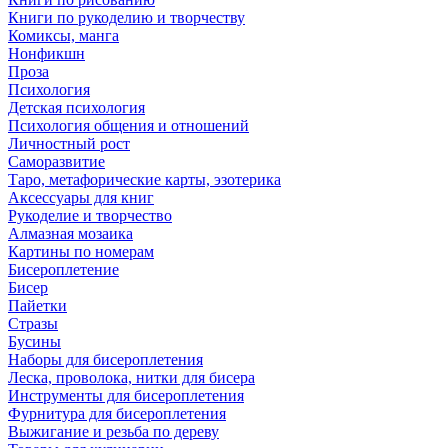
Книги по рукоделию и творчеству
Комиксы, манга
Нонфикшн
Проза
Психология
Детская психология
Психология общения и отношений
Личностный рост
Саморазвитие
Таро, метафорические карты, эзотерика
Аксессуары для книг
Рукоделие и творчество
Алмазная мозаика
Картины по номерам
Бисероплетение
Бисер
Пайетки
Стразы
Бусины
Наборы для бисероплетения
Леска, проволока, нитки для бисера
Инструменты для бисероплетения
Фурнитура для бисероплетения
Выжигание и резьба по дереву