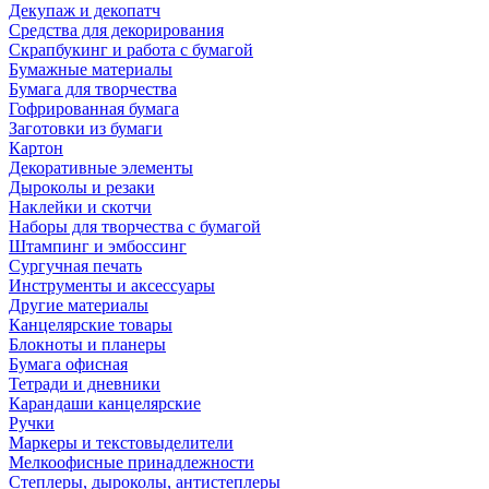
Декупаж и декопатч
Средства для декорирования
Скрапбукинг и работа с бумагой
Бумажные материалы
Бумага для творчества
Гофрированная бумага
Заготовки из бумаги
Картон
Декоративные элементы
Дыроколы и резаки
Наклейки и скотчи
Наборы для творчества с бумагой
Штампинг и эмбоссинг
Сургучная печать
Инструменты и аксессуары
Другие материалы
Канцелярские товары
Блокноты и планеры
Бумага офисная
Тетради и дневники
Карандаши канцелярские
Ручки
Маркеры и текстовыделители
Мелкоофисные принадлежности
Степлеры, дыроколы, антистеплеры