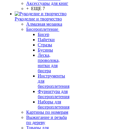
Аксессуары для книг
+ ЕЩЕ 7
Рукоделие и творчество
Алмазная мозаика
Бисероплетение
Бисер
Пайетки
Стразы
Бусины
Леска,
проволока,
нитки для
бисера
Инструменты
для
бисероплетения
Фурнитура для
бисероплетения
Наборы для
бисероплетения
Картины по номерам
Выжигание и резьба
по дереву
Товары для