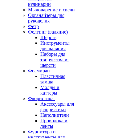
кулинарии
Мыловарение и свечи
Органайзеры для
рукоделия
Фетр
Фелтинг (валяние)
Шерсть
Инструменты
для валяния
Наборы для
творчества из
шерсти
Фоамиран
Пластичная
замша
Молды и
каттеры
Флористика
Аксессуары для
флористики
Наполнители
Проволока и
ленты
Фурнитура и
инструменты для