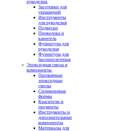
рукоделия
Заготовки для
украшений
Инструменты
для рукоделия
Подвески
Проволока и
канитель
Фурнитура для
рукоделия
Фурнитура для
бисероплетения
Эпоксидная смола и
компоненты
Прозрачные
эпоксидные
смолы
Силиконовые
формы
Красители и
пигменты
Инструменты и
дополнительные
компоненты
Материалы для