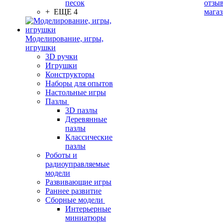
песок
отзыв
+ ЕЩЕ 4
мага
Моделирование, игры,
игрушки
3D ручки
Игрушки
Конструкторы
Наборы для опытов
Настольные игры
Пазлы
3D пазлы
Деревянные
пазлы
Классические
пазлы
Роботы и
радиоуправляемые
модели
Развивающие игры
Раннее развитие
Сборные модели
Интерьерные
миниатюры