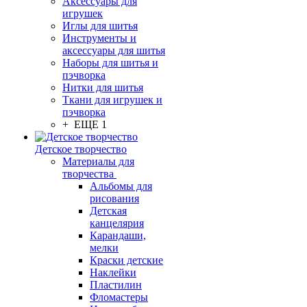
Аксессуары для
игрушек
Иглы для шитья
Инструменты и
аксессуары для шитья
Наборы для шитья и
пэчворка
Нитки для шитья
Ткани для игрушек и
пэчворка
+ ЕЩЕ 1
Детское творчество
Материалы для
творчества
Альбомы для
рисования
Детская
канцелярия
Карандаши,
мелки
Краски детские
Наклейки
Пластилин
Фломастеры