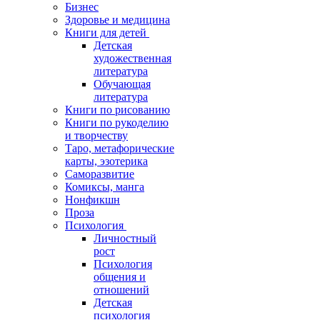
Бизнес
Здоровье и медицина
Книги для детей
Детская
художественная
литература
Обучающая
литература
Книги по рисованию
Книги по рукоделию
и творчеству
Таро, метафорические
карты, эзотерика
Саморазвитие
Комиксы, манга
Нонфикшн
Проза
Психология
Личностный
рост
Психология
общения и
отношений
Детская
психология