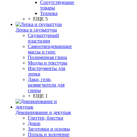
Сопутствующие
товары
Техника
+ ЕЩЕ 5
Лепка и скульптура
Скульптурный
пластилин
Самоотвердевающие
массы и гипс
Полимерная глина
Молды и текстуры
Инструменты для
лепки
Лаки, гели,
размягчители для
глины
+ ЕЩЕ 1
Декорирование и декупаж
Глиттер, блестки
Декор
Заготовки и основы
Поталь и золочение