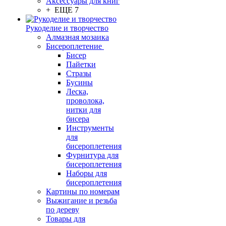
Аксессуары для книг
+ ЕЩЕ 7
Рукоделие и творчество
Алмазная мозаика
Бисероплетение
Бисер
Пайетки
Стразы
Бусины
Леска,
проволока,
нитки для
бисера
Инструменты
для
бисероплетения
Фурнитура для
бисероплетения
Наборы для
бисероплетения
Картины по номерам
Выжигание и резьба
по дереву
Товары для