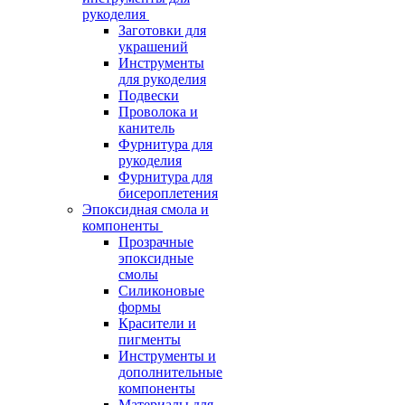
рукоделия
Заготовки для
украшений
Инструменты
для рукоделия
Подвески
Проволока и
канитель
Фурнитура для
рукоделия
Фурнитура для
бисероплетения
Эпоксидная смола и
компоненты
Прозрачные
эпоксидные
смолы
Силиконовые
формы
Красители и
пигменты
Инструменты и
дополнительные
компоненты
Материалы для