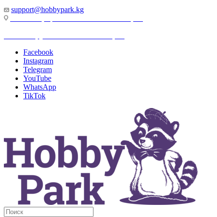
support@hobbypark.kg
г. Бишкек, пр-т. Чынгыза Айтматова, 91
г. Бишкек, ул. Якова Логвиненко, 55
Facebook
Instagram
Telegram
YouTube
WhatsApp
TikTok