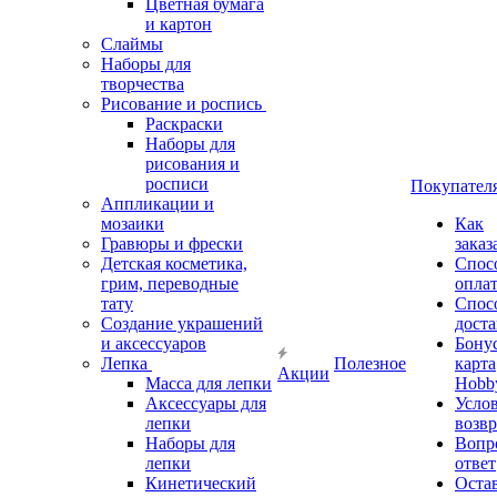
Цветная бумага
и картон
Слаймы
Наборы для
творчества
Рисование и роспись
Раскраски
Наборы для
рисования и
росписи
Покупател
Аппликации и
мозаики
Как
Гравюры и фрески
заказ
Детская косметика,
Спос
грим, переводные
опла
тату
Спос
Создание украшений
дост
и аксессуаров
Бону
Лепка
Полезное
карта
Акции
Масса для лепки
Hobb
Аксессуары для
Усло
лепки
возвр
Наборы для
Вопр
лепки
ответ
Кинетический
Оста