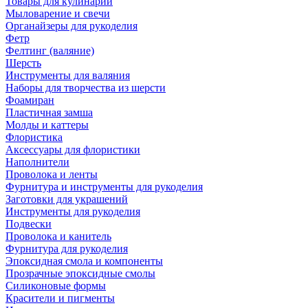
Товары для кулинарии
Мыловарение и свечи
Органайзеры для рукоделия
Фетр
Фелтинг (валяние)
Шерсть
Инструменты для валяния
Наборы для творчества из шерсти
Фоамиран
Пластичная замша
Молды и каттеры
Флористика
Аксессуары для флористики
Наполнители
Проволока и ленты
Фурнитура и инструменты для рукоделия
Заготовки для украшений
Инструменты для рукоделия
Подвески
Проволока и канитель
Фурнитура для рукоделия
Эпоксидная смола и компоненты
Прозрачные эпоксидные смолы
Силиконовые формы
Красители и пигменты