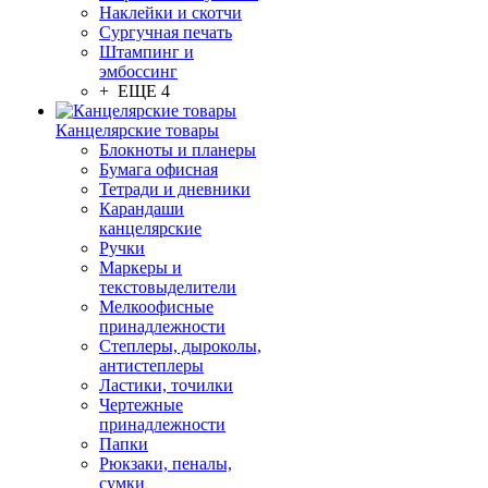
Наклейки и скотчи
Сургучная печать
Штампинг и
эмбоссинг
+ ЕЩЕ 4
Канцелярские товары
Блокноты и планеры
Бумага офисная
Тетради и дневники
Карандаши
канцелярские
Ручки
Маркеры и
текстовыделители
Мелкоофисные
принадлежности
Степлеры, дыроколы,
антистеплеры
Ластики, точилки
Чертежные
принадлежности
Папки
Рюкзаки, пеналы,
сумки