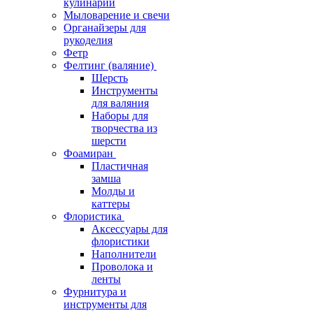
кулинарии
Мыловарение и свечи
Органайзеры для
рукоделия
Фетр
Фелтинг (валяние)
Шерсть
Инструменты
для валяния
Наборы для
творчества из
шерсти
Фоамиран
Пластичная
замша
Молды и
каттеры
Флористика
Аксессуары для
флористики
Наполнители
Проволока и
ленты
Фурнитура и
инструменты для