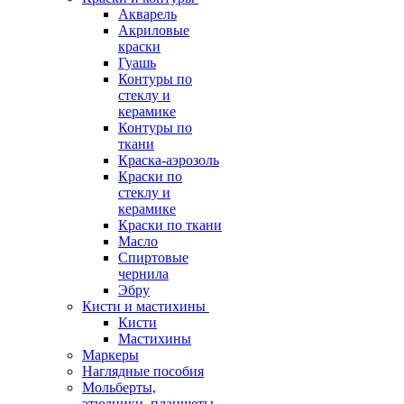
Акварель
Акриловые
краски
Гуашь
Контуры по
стеклу и
керамике
Контуры по
ткани
Краска-аэрозоль
Краски по
стеклу и
керамике
Краски по ткани
Масло
Спиртовые
чернила
Эбру
Кисти и мастихины
Кисти
Мастихины
Маркеры
Наглядные пособия
Мольберты,
этюдники, планшеты