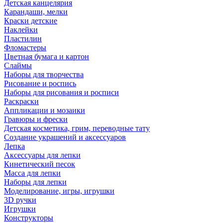
Детская канцелярия
Карандаши, мелки
Краски детские
Наклейки
Пластилин
Фломастеры
Цветная бумага и картон
Слаймы
Наборы для творчества
Рисование и роспись
Наборы для рисования и росписи
Раскраски
Аппликации и мозаики
Гравюры и фрески
Детская косметика, грим, переводные тату
Создание украшений и аксессуаров
Лепка
Аксессуары для лепки
Кинетический песок
Масса для лепки
Наборы для лепки
Моделирование, игры, игрушки
3D ручки
Игрушки
Конструкторы