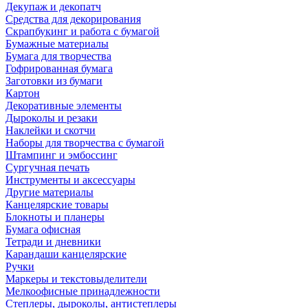
Декупаж и декопатч
Средства для декорирования
Скрапбукинг и работа с бумагой
Бумажные материалы
Бумага для творчества
Гофрированная бумага
Заготовки из бумаги
Картон
Декоративные элементы
Дыроколы и резаки
Наклейки и скотчи
Наборы для творчества с бумагой
Штампинг и эмбоссинг
Сургучная печать
Инструменты и аксессуары
Другие материалы
Канцелярские товары
Блокноты и планеры
Бумага офисная
Тетради и дневники
Карандаши канцелярские
Ручки
Маркеры и текстовыделители
Мелкоофисные принадлежности
Степлеры, дыроколы, антистеплеры