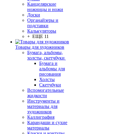
Канцелярские
ножницы и ножи
Доски
Органайзеры и
подставки
Калькуляторы
+ ЕЩЕ 11
Товары для художников
Бумага, альбомы,
холсты, скетчбуки
Бумага и
альбомы для
рисования
Холсты
Скетчбуки
Вспомогательные
жидкости
Инструменты и
материалы для
художников
Каллиграфия
Карандаши и сухие
материалы
Краски и контуры