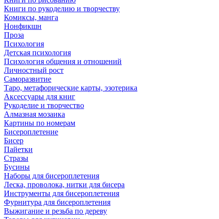
Книги по рукоделию и творчеству
Комиксы, манга
Нонфикшн
Проза
Психология
Детская психология
Психология общения и отношений
Личностный рост
Саморазвитие
Таро, метафорические карты, эзотерика
Аксессуары для книг
Рукоделие и творчество
Алмазная мозаика
Картины по номерам
Бисероплетение
Бисер
Пайетки
Стразы
Бусины
Наборы для бисероплетения
Леска, проволока, нитки для бисера
Инструменты для бисероплетения
Фурнитура для бисероплетения
Выжигание и резьба по дереву