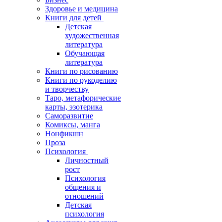
Здоровье и медицина
Книги для детей
Детская
художественная
литература
Обучающая
литература
Книги по рисованию
Книги по рукоделию
и творчеству
Таро, метафорические
карты, эзотерика
Саморазвитие
Комиксы, манга
Нонфикшн
Проза
Психология
Личностный
рост
Психология
общения и
отношений
Детская
психология