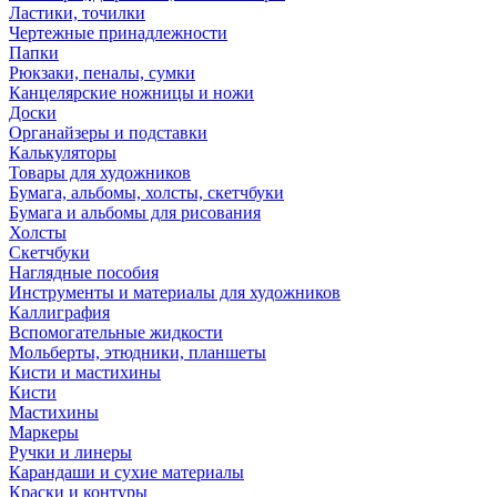
Ластики, точилки
Чертежные принадлежности
Папки
Рюкзаки, пеналы, сумки
Канцелярские ножницы и ножи
Доски
Органайзеры и подставки
Калькуляторы
Товары для художников
Бумага, альбомы, холсты, скетчбуки
Бумага и альбомы для рисования
Холсты
Скетчбуки
Наглядные пособия
Инструменты и материалы для художников
Каллиграфия
Вспомогательные жидкости
Мольберты, этюдники, планшеты
Кисти и мастихины
Кисти
Мастихины
Маркеры
Ручки и линеры
Карандаши и сухие материалы
Краски и контуры