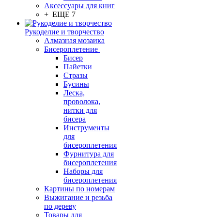
Аксессуары для книг
+ ЕЩЕ 7
Рукоделие и творчество
Алмазная мозаика
Бисероплетение
Бисер
Пайетки
Стразы
Бусины
Леска,
проволока,
нитки для
бисера
Инструменты
для
бисероплетения
Фурнитура для
бисероплетения
Наборы для
бисероплетения
Картины по номерам
Выжигание и резьба
по дереву
Товары для