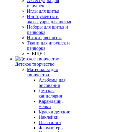
Аксессуары для
игрушек
Иглы для шитья
Инструменты и
аксессуары для шитья
Наборы для шитья и
пэчворка
Нитки для шитья
Ткани для игрушек и
пэчворка
+ ЕЩЕ 1
Детское творчество
Материалы для
творчества
Альбомы для
рисования
Детская
канцелярия
Карандаши,
мелки
Краски детские
Наклейки
Пластилин
Фломастеры