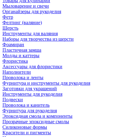
Товары для кулинарии
Мыловарение и свечи
Органайзеры для рукоделия
Фетр
Фелтинг (валяние)
Шерсть
Инструменты для валяния
Наборы для творчества из шерсти
Фоамиран
Пластичная замша
Молды и каттеры
Флористика
Аксессуары для флористики
Наполнители
Проволока и ленты
Фурнитура и инструменты для рукоделия
Заготовки для украшений
Инструменты для рукоделия
Подвески
Проволока и канитель
Фурнитура для рукоделия
Эпоксидная смола и компоненты
Прозрачные эпоксидные смолы
Силиконовые формы
Красители и пигменты