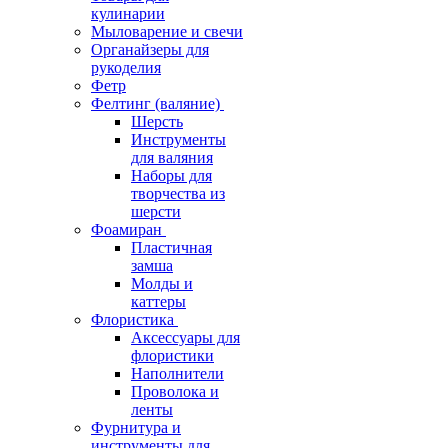
кулинарии
Мыловарение и свечи
Органайзеры для
рукоделия
Фетр
Фелтинг (валяние)
Шерсть
Инструменты
для валяния
Наборы для
творчества из
шерсти
Фоамиран
Пластичная
замша
Молды и
каттеры
Флористика
Аксессуары для
флористики
Наполнители
Проволока и
ленты
Фурнитура и
инструменты для