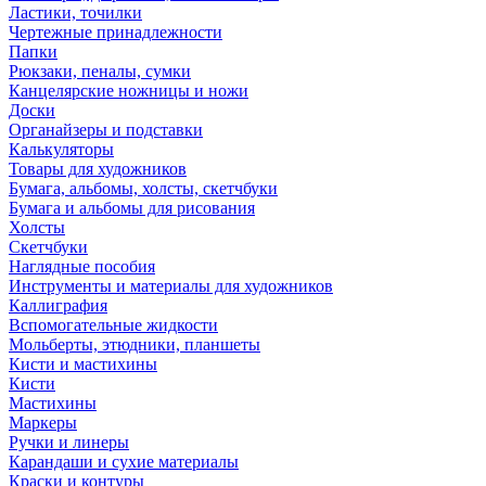
Ластики, точилки
Чертежные принадлежности
Папки
Рюкзаки, пеналы, сумки
Канцелярские ножницы и ножи
Доски
Органайзеры и подставки
Калькуляторы
Товары для художников
Бумага, альбомы, холсты, скетчбуки
Бумага и альбомы для рисования
Холсты
Скетчбуки
Наглядные пособия
Инструменты и материалы для художников
Каллиграфия
Вспомогательные жидкости
Мольберты, этюдники, планшеты
Кисти и мастихины
Кисти
Мастихины
Маркеры
Ручки и линеры
Карандаши и сухие материалы
Краски и контуры