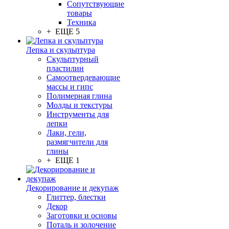
Сопутствующие
товары
Техника
+ ЕЩЕ 5
Лепка и скульптура
Скульптурный
пластилин
Самоотвердевающие
массы и гипс
Полимерная глина
Молды и текстуры
Инструменты для
лепки
Лаки, гели,
размягчители для
глины
+ ЕЩЕ 1
Декорирование и декупаж
Глиттер, блестки
Декор
Заготовки и основы
Поталь и золочение