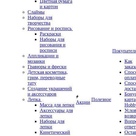
Цветная бумага
и картон
Слаймы
Наборы для
творчества
Рисование и роспись
Раскраски
Наборы для
рисования и
росписи
Покупател
Аппликации и
мозаики
Как
Гравюры и фрески
заказ
Детская косметика,
Спос
грим, переводные
опла
тату
Спос
Создание украшений
дост
и аксессуаров
Бону
Лепка
Полезное
карта
Акции
Масса для лепки
Hobb
Аксессуары для
Усло
лепки
возвр
Наборы для
Вопр
лепки
ответ
Кинетический
Оста