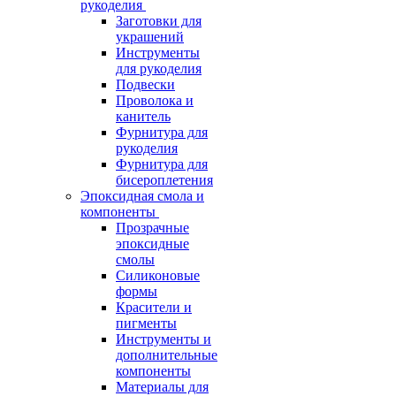
рукоделия
Заготовки для
украшений
Инструменты
для рукоделия
Подвески
Проволока и
канитель
Фурнитура для
рукоделия
Фурнитура для
бисероплетения
Эпоксидная смола и
компоненты
Прозрачные
эпоксидные
смолы
Силиконовые
формы
Красители и
пигменты
Инструменты и
дополнительные
компоненты
Материалы для