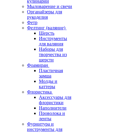
кулинарии
Мыловарение и свечи
Органайзеры для
рукоделия
Фетр
Фелтинг (валяние)
Шерсть
Инструменты
для валяния
Наборы для
творчества из
шерсти
Фоамиран
Пластичная
замша
Молды и
каттеры
Флористика
Аксессуары для
флористики
Наполнители
Проволока и
ленты
Фурнитура и
инструменты для