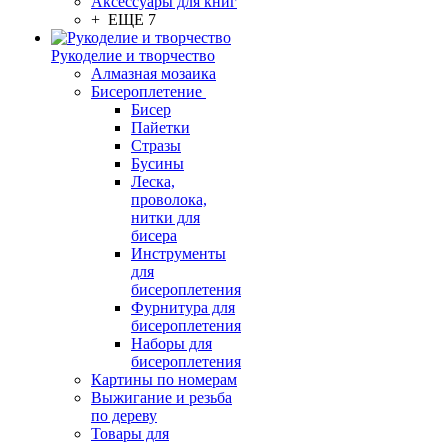
Аксессуары для книг
+ ЕЩЕ 7
Рукоделие и творчество
Алмазная мозаика
Бисероплетение
Бисер
Пайетки
Стразы
Бусины
Леска,
проволока,
нитки для
бисера
Инструменты
для
бисероплетения
Фурнитура для
бисероплетения
Наборы для
бисероплетения
Картины по номерам
Выжигание и резьба
по дереву
Товары для