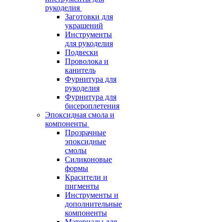
рукоделия
Заготовки для
украшений
Инструменты
для рукоделия
Подвески
Проволока и
канитель
Фурнитура для
рукоделия
Фурнитура для
бисероплетения
Эпоксидная смола и
компоненты
Прозрачные
эпоксидные
смолы
Силиконовые
формы
Красители и
пигменты
Инструменты и
дополнительные
компоненты
Материалы для