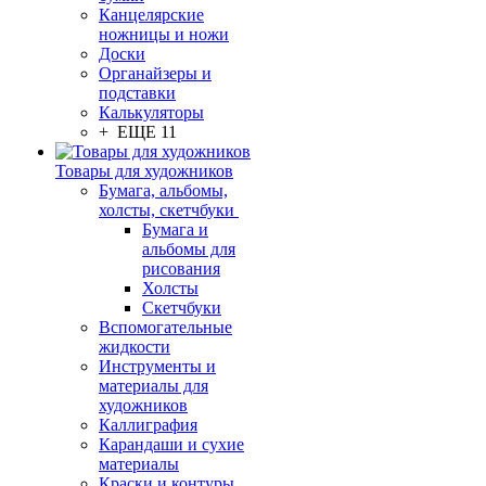
Канцелярские
ножницы и ножи
Доски
Органайзеры и
подставки
Калькуляторы
+ ЕЩЕ 11
Товары для художников
Бумага, альбомы,
холсты, скетчбуки
Бумага и
альбомы для
рисования
Холсты
Скетчбуки
Вспомогательные
жидкости
Инструменты и
материалы для
художников
Каллиграфия
Карандаши и сухие
материалы
Краски и контуры