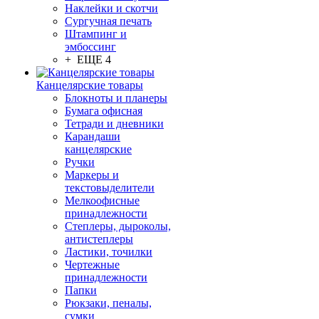
Наклейки и скотчи
Сургучная печать
Штампинг и
эмбоссинг
+ ЕЩЕ 4
Канцелярские товары
Блокноты и планеры
Бумага офисная
Тетради и дневники
Карандаши
канцелярские
Ручки
Маркеры и
текстовыделители
Мелкоофисные
принадлежности
Степлеры, дыроколы,
антистеплеры
Ластики, точилки
Чертежные
принадлежности
Папки
Рюкзаки, пеналы,
сумки