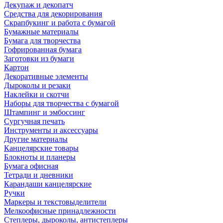
Декупаж и декопатч
Средства для декорирования
Скрапбукинг и работа с бумагой
Бумажные материалы
Бумага для творчества
Гофрированная бумага
Заготовки из бумаги
Картон
Декоративные элементы
Дыроколы и резаки
Наклейки и скотчи
Наборы для творчества с бумагой
Штампинг и эмбоссинг
Сургучная печать
Инструменты и аксессуары
Другие материалы
Канцелярские товары
Блокноты и планеры
Бумага офисная
Тетради и дневники
Карандаши канцелярские
Ручки
Маркеры и текстовыделители
Мелкоофисные принадлежности
Степлеры, дыроколы, антистеплеры