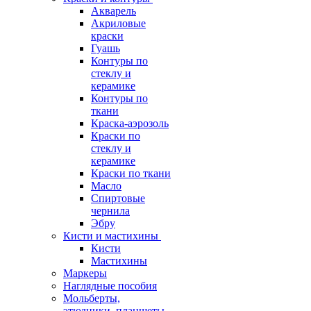
Акварель
Акриловые
краски
Гуашь
Контуры по
стеклу и
керамике
Контуры по
ткани
Краска-аэрозоль
Краски по
стеклу и
керамике
Краски по ткани
Масло
Спиртовые
чернила
Эбру
Кисти и мастихины
Кисти
Мастихины
Маркеры
Наглядные пособия
Мольберты,
этюдники, планшеты