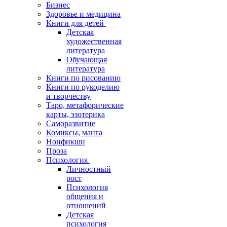
Бизнес
Здоровье и медицина
Книги для детей
Детская
художественная
литература
Обучающая
литература
Книги по рисованию
Книги по рукоделию
и творчеству
Таро, метафорические
карты, эзотерика
Саморазвитие
Комиксы, манга
Нонфикшн
Проза
Психология
Личностный
рост
Психология
общения и
отношений
Детская
психология