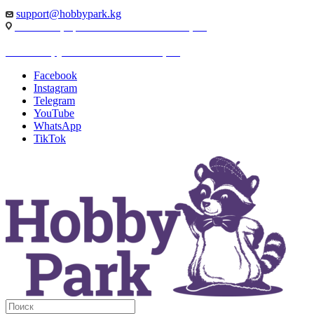
support@hobbypark.kg
г. Бишкек, пр-т. Чынгыза Айтматова, 91
г. Бишкек, ул. Якова Логвиненко, 55
Facebook
Instagram
Telegram
YouTube
WhatsApp
TikTok