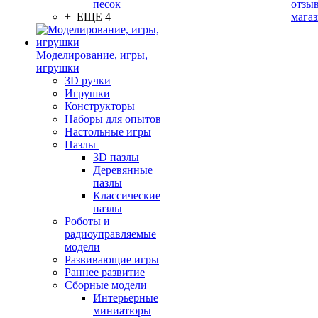
песок
отзыв
+ ЕЩЕ 4
мага
Моделирование, игры,
игрушки
3D ручки
Игрушки
Конструкторы
Наборы для опытов
Настольные игры
Пазлы
3D пазлы
Деревянные
пазлы
Классические
пазлы
Роботы и
радиоуправляемые
модели
Развивающие игры
Раннее развитие
Сборные модели
Интерьерные
миниатюры