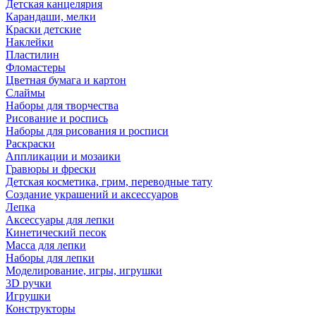
Детская канцелярия
Карандаши, мелки
Краски детские
Наклейки
Пластилин
Фломастеры
Цветная бумага и картон
Слаймы
Наборы для творчества
Рисование и роспись
Наборы для рисования и росписи
Раскраски
Аппликации и мозаики
Гравюры и фрески
Детская косметика, грим, переводные тату
Создание украшений и аксессуаров
Лепка
Аксессуары для лепки
Кинетический песок
Масса для лепки
Наборы для лепки
Моделирование, игры, игрушки
3D ручки
Игрушки
Конструкторы