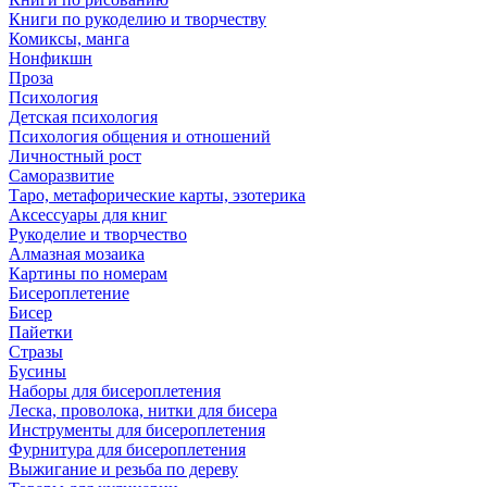
Книги по рукоделию и творчеству
Комиксы, манга
Нонфикшн
Проза
Психология
Детская психология
Психология общения и отношений
Личностный рост
Саморазвитие
Таро, метафорические карты, эзотерика
Аксессуары для книг
Рукоделие и творчество
Алмазная мозаика
Картины по номерам
Бисероплетение
Бисер
Пайетки
Стразы
Бусины
Наборы для бисероплетения
Леска, проволока, нитки для бисера
Инструменты для бисероплетения
Фурнитура для бисероплетения
Выжигание и резьба по дереву