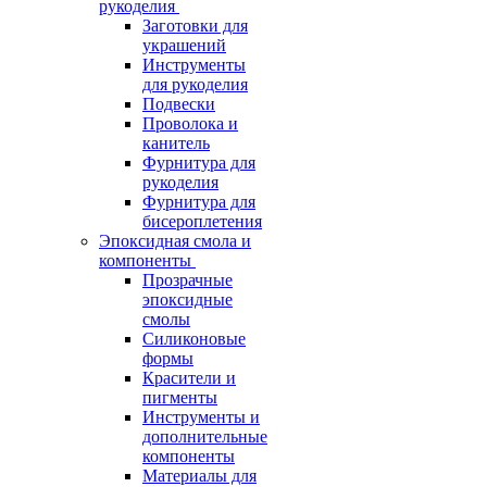
рукоделия
Заготовки для
украшений
Инструменты
для рукоделия
Подвески
Проволока и
канитель
Фурнитура для
рукоделия
Фурнитура для
бисероплетения
Эпоксидная смола и
компоненты
Прозрачные
эпоксидные
смолы
Силиконовые
формы
Красители и
пигменты
Инструменты и
дополнительные
компоненты
Материалы для