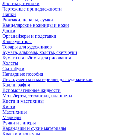
Ластики, точилки
Чертежные принадлежности
Папки
Рюкзаки, пеналы, сумки
Канцелярские ножницы и ножи
Доски
Органайзеры и подставки
Калькуляторы
Товары для художников
Бумага, альбомы, холсты, скетчбуки
Бумага и альбомы для рисования
Холсты
Скетчбуки
Наглядные пособия
Инструменты и материалы для художников
Каллиграфия
Вспомогательные жидкости
Мольберты, этюдники, планшеты
Кисти и мастихины
Кисти
Мастихины
Маркеры
Ручки и линеры
Карандаши и сухие материалы
Краски и контуры