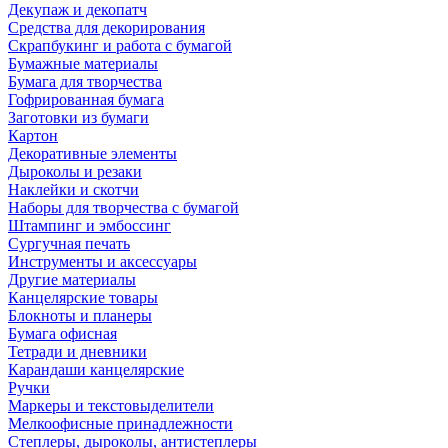
Декупаж и декопатч
Средства для декорирования
Скрапбукинг и работа с бумагой
Бумажные материалы
Бумага для творчества
Гофрированная бумага
Заготовки из бумаги
Картон
Декоративные элементы
Дыроколы и резаки
Наклейки и скотчи
Наборы для творчества с бумагой
Штампинг и эмбоссинг
Сургучная печать
Инструменты и аксессуары
Другие материалы
Канцелярские товары
Блокноты и планеры
Бумага офисная
Тетради и дневники
Карандаши канцелярские
Ручки
Маркеры и текстовыделители
Мелкоофисные принадлежности
Степлеры, дыроколы, антистеплеры