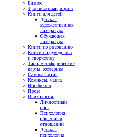
Бизнес
Здоровье и медицина
Книги для детей
Детская
художественная
литература
Обучающая
литература
Книги по рисованию
Книги по рукоделию
и творчеству
Таро, метафорические
карты, эзотерика
Саморазвитие
Комиксы, манга
Нонфикшн
Проза
Психология
Личностный
рост
Психология
общения и
отношений
Детская
психология