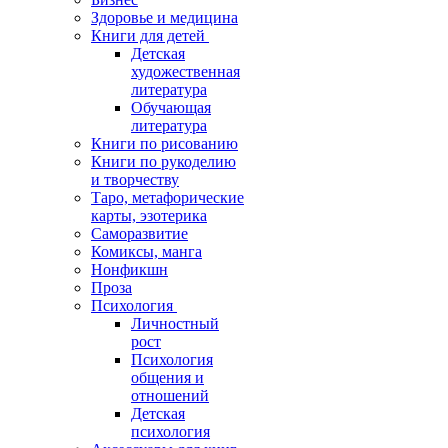
Здоровье и медицина
Книги для детей
Детская
художественная
литература
Обучающая
литература
Книги по рисованию
Книги по рукоделию
и творчеству
Таро, метафорические
карты, эзотерика
Саморазвитие
Комиксы, манга
Нонфикшн
Проза
Психология
Личностный
рост
Психология
общения и
отношений
Детская
психология