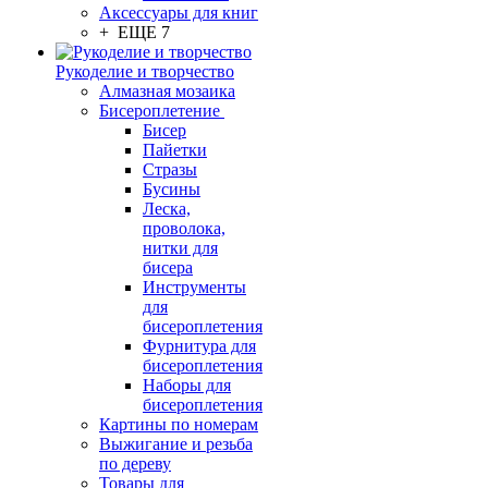
Аксессуары для книг
+ ЕЩЕ 7
Рукоделие и творчество
Алмазная мозаика
Бисероплетение
Бисер
Пайетки
Стразы
Бусины
Леска,
проволока,
нитки для
бисера
Инструменты
для
бисероплетения
Фурнитура для
бисероплетения
Наборы для
бисероплетения
Картины по номерам
Выжигание и резьба
по дереву
Товары для