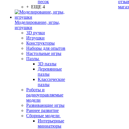
песок
отзыв
+ ЕЩЕ 4
мага
Моделирование, игры,
игрушки
3D ручки
Игрушки
Конструкторы
Наборы для опытов
Настольные игры
Пазлы
3D пазлы
Деревянные
пазлы
Классические
пазлы
Роботы и
радиоуправляемые
модели
Развивающие игры
Раннее развитие
Сборные модели
Интерьерные
миниатюры