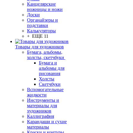
Канцелярские
ножницы и ножи
Доски
Органайзеры и
подставки
Калькуляторы
+ ЕЩЕ 11
Товары для художников
Бумага, альбомы,
холсты, скетчбуки
Бумага и
альбомы для
рисования
Холсты
Скетчбуки
Вспомогательные
жидкости
Инструменты и
материалы для
художников
Каллиграфия
Карандаши и сухие
материалы
Краски и контуры