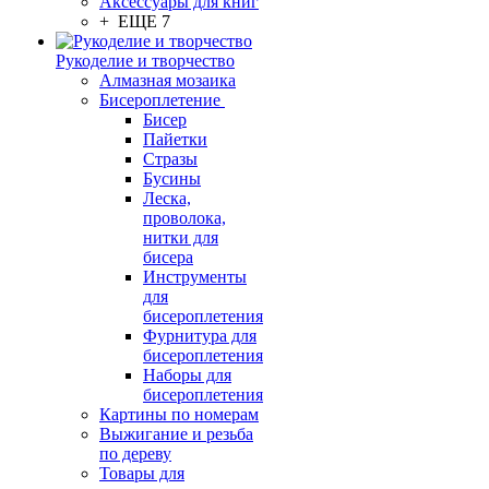
Аксессуары для книг
+ ЕЩЕ 7
Рукоделие и творчество
Алмазная мозаика
Бисероплетение
Бисер
Пайетки
Стразы
Бусины
Леска,
проволока,
нитки для
бисера
Инструменты
для
бисероплетения
Фурнитура для
бисероплетения
Наборы для
бисероплетения
Картины по номерам
Выжигание и резьба
по дереву
Товары для