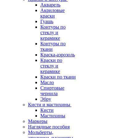
Акварель
Акриловые
краски
Гуашь
Контуры по
стеклу и
керамике
Контуры по
ткани
Краска-аэрозоль
Краски по
стеклу и
керамике
Краски по ткани
Масло
Спиртовые
чернила
Эбру
Кисти и мастихины
Кисти
Мастихины
Маркеры
Наглядные пособия
Мольберты,
этюдники, планшеты