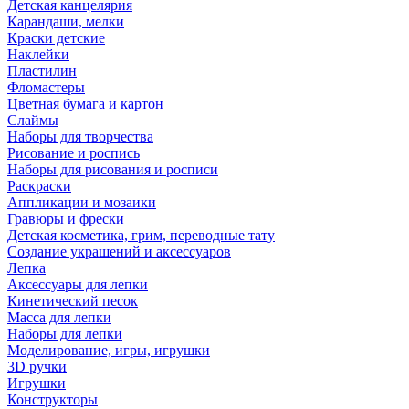
Детская канцелярия
Карандаши, мелки
Краски детские
Наклейки
Пластилин
Фломастеры
Цветная бумага и картон
Слаймы
Наборы для творчества
Рисование и роспись
Наборы для рисования и росписи
Раскраски
Аппликации и мозаики
Гравюры и фрески
Детская косметика, грим, переводные тату
Создание украшений и аксессуаров
Лепка
Аксессуары для лепки
Кинетический песок
Масса для лепки
Наборы для лепки
Моделирование, игры, игрушки
3D ручки
Игрушки
Конструкторы