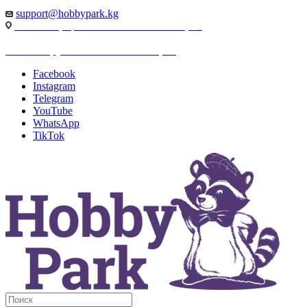
support@hobbypark.kg
г. Бишкек, пр-т. Чынгыза Айтматова, 91
г. Бишкек, ул. Якова Логвиненко, 55
Facebook
Instagram
Telegram
YouTube
WhatsApp
TikTok