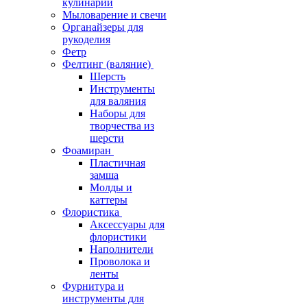
кулинарии
Мыловарение и свечи
Органайзеры для
рукоделия
Фетр
Фелтинг (валяние)
Шерсть
Инструменты
для валяния
Наборы для
творчества из
шерсти
Фоамиран
Пластичная
замша
Молды и
каттеры
Флористика
Аксессуары для
флористики
Наполнители
Проволока и
ленты
Фурнитура и
инструменты для