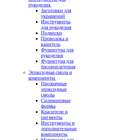
рукоделия
Заготовки для
украшений
Инструменты
для рукоделия
Подвески
Проволока и
канитель
Фурнитура для
рукоделия
Фурнитура для
бисероплетения
Эпоксидная смола и
компоненты
Прозрачные
эпоксидные
смолы
Силиконовые
формы
Красители и
пигменты
Инструменты и
дополнительные
компоненты
Материалы для