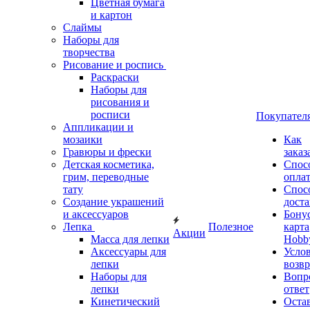
Цветная бумага
и картон
Слаймы
Наборы для
творчества
Рисование и роспись
Раскраски
Наборы для
рисования и
росписи
Покупател
Аппликации и
мозаики
Как
Гравюры и фрески
заказ
Детская косметика,
Спос
грим, переводные
опла
тату
Спос
Создание украшений
дост
и аксессуаров
Бону
Лепка
Полезное
карта
Акции
Масса для лепки
Hobb
Аксессуары для
Усло
лепки
возвр
Наборы для
Вопр
лепки
ответ
Кинетический
Оста