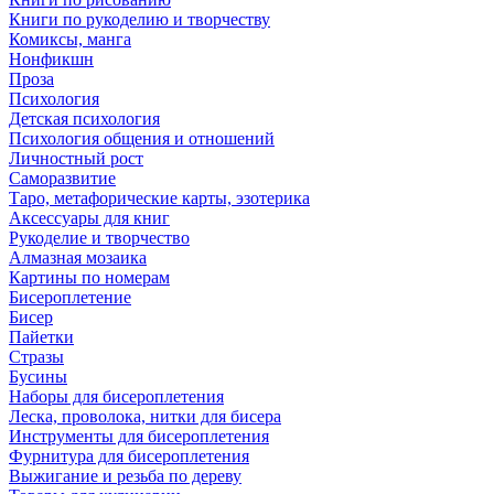
Книги по рукоделию и творчеству
Комиксы, манга
Нонфикшн
Проза
Психология
Детская психология
Психология общения и отношений
Личностный рост
Саморазвитие
Таро, метафорические карты, эзотерика
Аксессуары для книг
Рукоделие и творчество
Алмазная мозаика
Картины по номерам
Бисероплетение
Бисер
Пайетки
Стразы
Бусины
Наборы для бисероплетения
Леска, проволока, нитки для бисера
Инструменты для бисероплетения
Фурнитура для бисероплетения
Выжигание и резьба по дереву