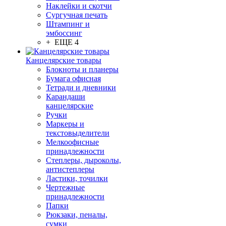
Наклейки и скотчи
Сургучная печать
Штампинг и
эмбоссинг
+ ЕЩЕ 4
Канцелярские товары
Блокноты и планеры
Бумага офисная
Тетради и дневники
Карандаши
канцелярские
Ручки
Маркеры и
текстовыделители
Мелкоофисные
принадлежности
Степлеры, дыроколы,
антистеплеры
Ластики, точилки
Чертежные
принадлежности
Папки
Рюкзаки, пеналы,
сумки