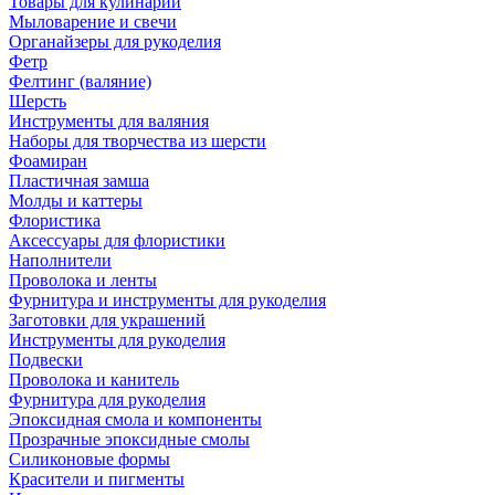
Товары для кулинарии
Мыловарение и свечи
Органайзеры для рукоделия
Фетр
Фелтинг (валяние)
Шерсть
Инструменты для валяния
Наборы для творчества из шерсти
Фоамиран
Пластичная замша
Молды и каттеры
Флористика
Аксессуары для флористики
Наполнители
Проволока и ленты
Фурнитура и инструменты для рукоделия
Заготовки для украшений
Инструменты для рукоделия
Подвески
Проволока и канитель
Фурнитура для рукоделия
Эпоксидная смола и компоненты
Прозрачные эпоксидные смолы
Силиконовые формы
Красители и пигменты