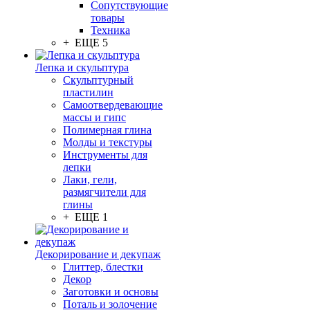
Сопутствующие
товары
Техника
+ ЕЩЕ 5
Лепка и скульптура
Скульптурный
пластилин
Самоотвердевающие
массы и гипс
Полимерная глина
Молды и текстуры
Инструменты для
лепки
Лаки, гели,
размягчители для
глины
+ ЕЩЕ 1
Декорирование и декупаж
Глиттер, блестки
Декор
Заготовки и основы
Поталь и золочение