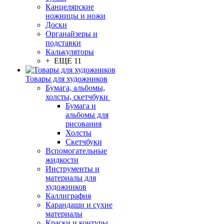
Канцелярские
ножницы и ножи
Доски
Органайзеры и
подставки
Калькуляторы
+ ЕЩЕ 11
Товары для художников
Бумага, альбомы,
холсты, скетчбуки
Бумага и
альбомы для
рисования
Холсты
Скетчбуки
Вспомогательные
жидкости
Инструменты и
материалы для
художников
Каллиграфия
Карандаши и сухие
материалы
Краски и контуры