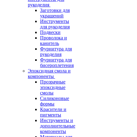
рукоделия
Заготовки для
украшений
Инструменты
для рукоделия
Подвески
Проволока и
канитель
Фурнитура для
рукоделия
Фурнитура для
бисероплетения
Эпоксидная смола и
компоненты
Прозрачные
эпоксидные
смолы
Силиконовые
формы
Красители и
пигменты
Инструменты и
дополнительные
компоненты
Материалы для