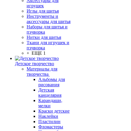
Аксессуары для
игрушек
Иглы для шитья
Инструменты и
аксессуары для шитья
Наборы для шитья и
пэчворка
Нитки для шитья
Ткани для игрушек и
пэчворка
+ ЕЩЕ 1
Детское творчество
Материалы для
творчества
Альбомы для
рисования
Детская
канцелярия
Карандаши,
мелки
Краски детские
Наклейки
Пластилин
Фломастеры