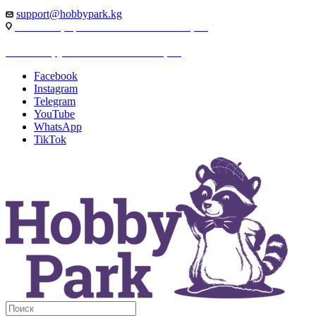
support@hobbypark.kg
г. Бишкек, пр-т. Чынгыза Айтматова, 91
г. Бишкек, ул. Якова Логвиненко, 55
Facebook
Instagram
Telegram
YouTube
WhatsApp
TikTok