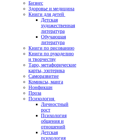
Бизнес
Здоровье и медицина
Книги для детей
Детская
художественная
литература
Обучающая
литература
Книги по рисованию
Книги по рукоделию
и творчеству
Таро, метафорические
карты, эзотерика
Саморазвитие
Комиксы, манга
Нонфикшн
Проза
Психология
Личностный
рост
Психология
общения и
отношений
Детская
психология