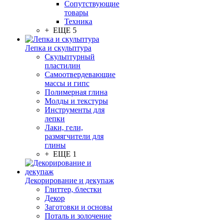
Сопутствующие
товары
Техника
+ ЕЩЕ 5
Лепка и скульптура
Скульптурный
пластилин
Самоотвердевающие
массы и гипс
Полимерная глина
Молды и текстуры
Инструменты для
лепки
Лаки, гели,
размягчители для
глины
+ ЕЩЕ 1
Декорирование и декупаж
Глиттер, блестки
Декор
Заготовки и основы
Поталь и золочение