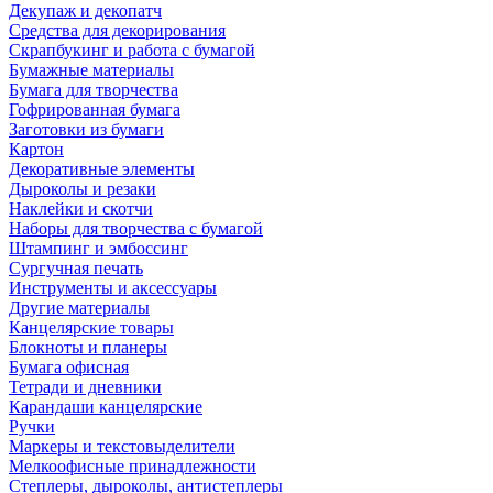
Декупаж и декопатч
Средства для декорирования
Скрапбукинг и работа с бумагой
Бумажные материалы
Бумага для творчества
Гофрированная бумага
Заготовки из бумаги
Картон
Декоративные элементы
Дыроколы и резаки
Наклейки и скотчи
Наборы для творчества с бумагой
Штампинг и эмбоссинг
Сургучная печать
Инструменты и аксессуары
Другие материалы
Канцелярские товары
Блокноты и планеры
Бумага офисная
Тетради и дневники
Карандаши канцелярские
Ручки
Маркеры и текстовыделители
Мелкоофисные принадлежности
Степлеры, дыроколы, антистеплеры