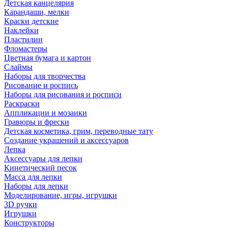
Детская канцелярия
Карандаши, мелки
Краски детские
Наклейки
Пластилин
Фломастеры
Цветная бумага и картон
Слаймы
Наборы для творчества
Рисование и роспись
Наборы для рисования и росписи
Раскраски
Аппликации и мозаики
Гравюры и фрески
Детская косметика, грим, переводные тату
Создание украшений и аксессуаров
Лепка
Аксессуары для лепки
Кинетический песок
Масса для лепки
Наборы для лепки
Моделирование, игры, игрушки
3D ручки
Игрушки
Конструкторы