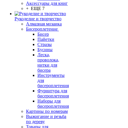
Аксессуары для книг
+ ЕЩЕ 7
Рукоделие и творчество
Алмазная мозаика
Бисероплетение
Бисер
Пайетки
Стразы
Бусины
Леска,
проволока,
нитки для
бисера
Инструменты
для
бисероплетения
Фурнитура для
бисероплетения
Наборы для
бисероплетения
Картины по номерам
Выжигание и резьба
по дереву
Товары для