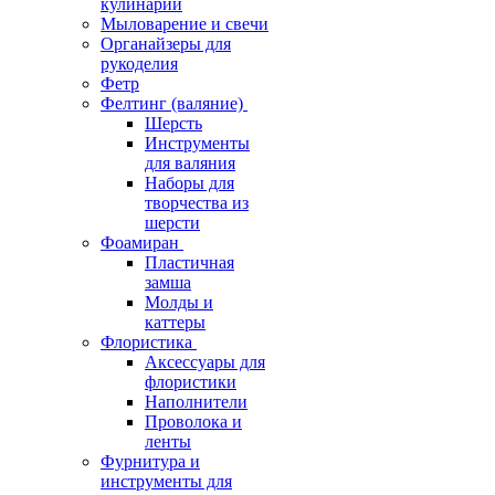
кулинарии
Мыловарение и свечи
Органайзеры для
рукоделия
Фетр
Фелтинг (валяние)
Шерсть
Инструменты
для валяния
Наборы для
творчества из
шерсти
Фоамиран
Пластичная
замша
Молды и
каттеры
Флористика
Аксессуары для
флористики
Наполнители
Проволока и
ленты
Фурнитура и
инструменты для