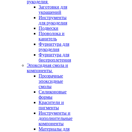
рукоделия
Заготовки для
украшений
Инструменты
для рукоделия
Подвески
Проволока и
канитель
Фурнитура для
рукоделия
Фурнитура для
бисероплетения
Эпоксидная смола и
компоненты
Прозрачные
эпоксидные
смолы
Силиконовые
формы
Красители и
пигменты
Инструменты и
дополнительные
компоненты
Материалы для