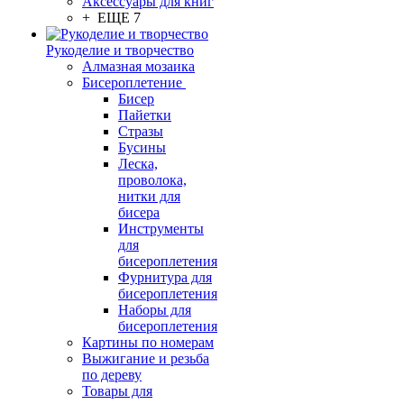
Аксессуары для книг
+ ЕЩЕ 7
Рукоделие и творчество
Алмазная мозаика
Бисероплетение
Бисер
Пайетки
Стразы
Бусины
Леска,
проволока,
нитки для
бисера
Инструменты
для
бисероплетения
Фурнитура для
бисероплетения
Наборы для
бисероплетения
Картины по номерам
Выжигание и резьба
по дереву
Товары для