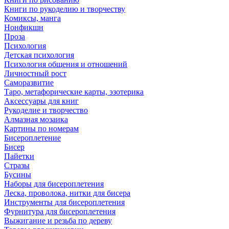
Книги по рукоделию и творчеству
Комиксы, манга
Нонфикшн
Проза
Психология
Детская психология
Психология общения и отношений
Личностный рост
Саморазвитие
Таро, метафорические карты, эзотерика
Аксессуары для книг
Рукоделие и творчество
Алмазная мозаика
Картины по номерам
Бисероплетение
Бисер
Пайетки
Стразы
Бусины
Наборы для бисероплетения
Леска, проволока, нитки для бисера
Инструменты для бисероплетения
Фурнитура для бисероплетения
Выжигание и резьба по дереву