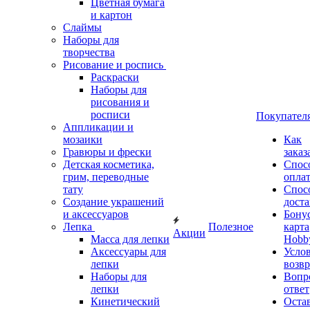
Цветная бумага
и картон
Слаймы
Наборы для
творчества
Рисование и роспись
Раскраски
Наборы для
рисования и
росписи
Покупател
Аппликации и
мозаики
Как
Гравюры и фрески
заказ
Детская косметика,
Спос
грим, переводные
опла
тату
Спос
Создание украшений
дост
и аксессуаров
Бону
Лепка
Полезное
карта
Акции
Масса для лепки
Hobb
Аксессуары для
Усло
лепки
возвр
Наборы для
Вопр
лепки
ответ
Кинетический
Оста