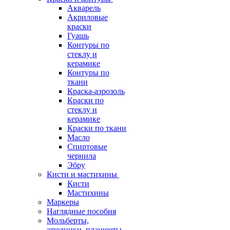
Акварель
Акриловые
краски
Гуашь
Контуры по
стеклу и
керамике
Контуры по
ткани
Краска-аэрозоль
Краски по
стеклу и
керамике
Краски по ткани
Масло
Спиртовые
чернила
Эбру
Кисти и мастихины
Кисти
Мастихины
Маркеры
Наглядные пособия
Мольберты,
этюдники, планшеты