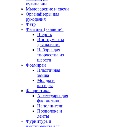
кулинарии
Мыловарение и свечи
Органайзеры для
рукоделия
Фетр
Фелтинг (валяние)
Шерсть
Инструменты
для валяния
Наборы для
творчества из
шерсти
Фоамиран
Пластичная
замша
Молды и
каттеры
Флористика
Аксессуары для
флористики
Наполнители
Проволока и
ленты
Фурнитура и
инструменты для