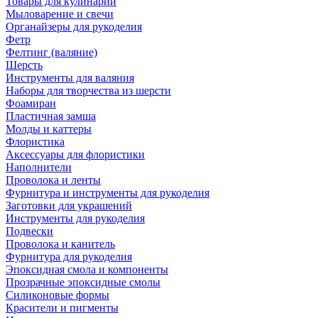
Товары для кулинарии
Мыловарение и свечи
Органайзеры для рукоделия
Фетр
Фелтинг (валяние)
Шерсть
Инструменты для валяния
Наборы для творчества из шерсти
Фоамиран
Пластичная замша
Молды и каттеры
Флористика
Аксессуары для флористики
Наполнители
Проволока и ленты
Фурнитура и инструменты для рукоделия
Заготовки для украшений
Инструменты для рукоделия
Подвески
Проволока и канитель
Фурнитура для рукоделия
Эпоксидная смола и компоненты
Прозрачные эпоксидные смолы
Силиконовые формы
Красители и пигменты