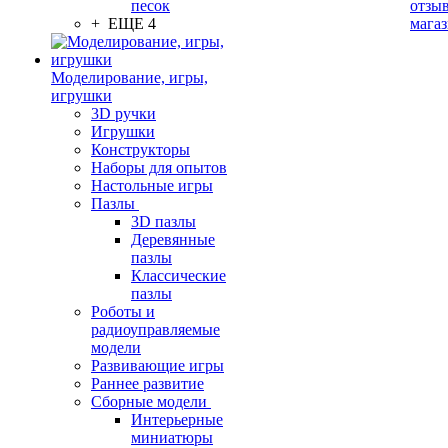
песок
отзыв
+ ЕЩЕ 4
мага
Моделирование, игры,
игрушки
3D ручки
Игрушки
Конструкторы
Наборы для опытов
Настольные игры
Пазлы
3D пазлы
Деревянные
пазлы
Классические
пазлы
Роботы и
радиоуправляемые
модели
Развивающие игры
Раннее развитие
Сборные модели
Интерьерные
миниатюры