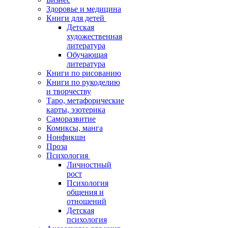
Здоровье и медицина
Книги для детей
Детская
художественная
литература
Обучающая
литература
Книги по рисованию
Книги по рукоделию
и творчеству
Таро, метафорические
карты, эзотерика
Саморазвитие
Комиксы, манга
Нонфикшн
Проза
Психология
Личностный
рост
Психология
общения и
отношений
Детская
психология