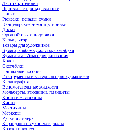
Ластики, точилки
Чертежные принадлежности
Папки
Рюкзаки, пеналы, сумки
Канцелярские ножницы и ножи
Доски
Органайзеры и подставки
Калькуляторы
Товары для художников
Бумага, альбомы, холсты, скетчбуки
Бумага и альбомы для рисования
Холсты
Скетчбуки
Наглядные пособия
Инструменты и материалы для художников
Каллиграфия
Вспомогательные жидкости
Мольберты, этюдники, планшеты
Кисти и мастихины
Кисти
Мастихины
Маркеры
Ручки и линеры
Карандаши и сухие материалы
Краски и контуры