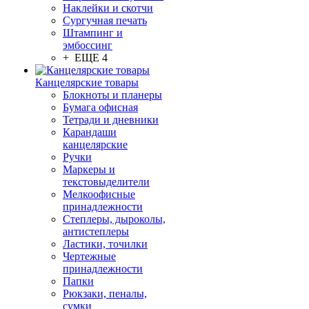
Наклейки и скотчи
Сургучная печать
Штампинг и
эмбоссинг
+ ЕЩЕ 4
Канцелярские товары
Блокноты и планеры
Бумага офисная
Тетради и дневники
Карандаши
канцелярские
Ручки
Маркеры и
текстовыделители
Мелкоофисные
принадлежности
Степлеры, дыроколы,
антистеплеры
Ластики, точилки
Чертежные
принадлежности
Папки
Рюкзаки, пеналы,
сумки