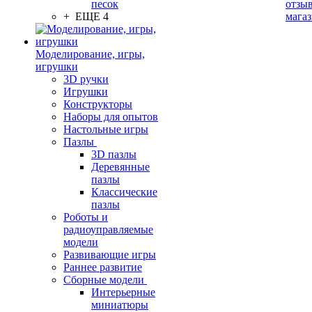
песок
отзыв
+ ЕЩЕ 4
мага
Моделирование, игры,
игрушки
3D ручки
Игрушки
Конструкторы
Наборы для опытов
Настольные игры
Пазлы
3D пазлы
Деревянные
пазлы
Классические
пазлы
Роботы и
радиоуправляемые
модели
Развивающие игры
Раннее развитие
Сборные модели
Интерьерные
миниатюры