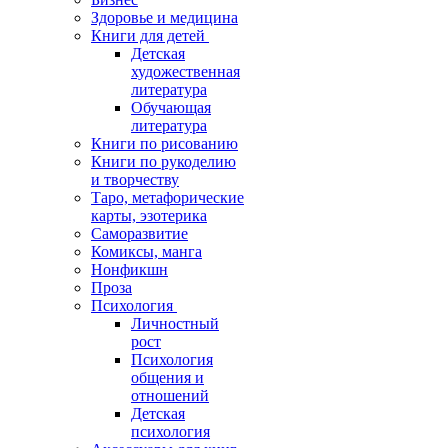
Здоровье и медицина
Книги для детей
Детская
художественная
литература
Обучающая
литература
Книги по рисованию
Книги по рукоделию
и творчеству
Таро, метафорические
карты, эзотерика
Саморазвитие
Комиксы, манга
Нонфикшн
Проза
Психология
Личностный
рост
Психология
общения и
отношений
Детская
психология