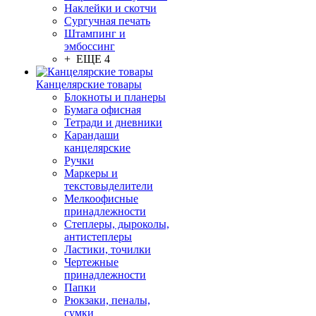
Наклейки и скотчи
Сургучная печать
Штампинг и
эмбоссинг
+ ЕЩЕ 4
Канцелярские товары
Блокноты и планеры
Бумага офисная
Тетради и дневники
Карандаши
канцелярские
Ручки
Маркеры и
текстовыделители
Мелкоофисные
принадлежности
Степлеры, дыроколы,
антистеплеры
Ластики, точилки
Чертежные
принадлежности
Папки
Рюкзаки, пеналы,
сумки