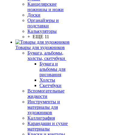
Канцелярские
ножницы и ножи
Доски
Органайзеры и
подставки
Калькуляторы
+ ЕЩЕ 11
Товары для художников
Бумага, альбомы,
холсты, скетчбуки
Бумага и
альбомы для
рисования
Холсты
Скетчбуки
Вспомогательные
жидкости
Инструменты и
материалы для
художников
Каллиграфия
Карандаши и сухие
материалы
Краски и контуры