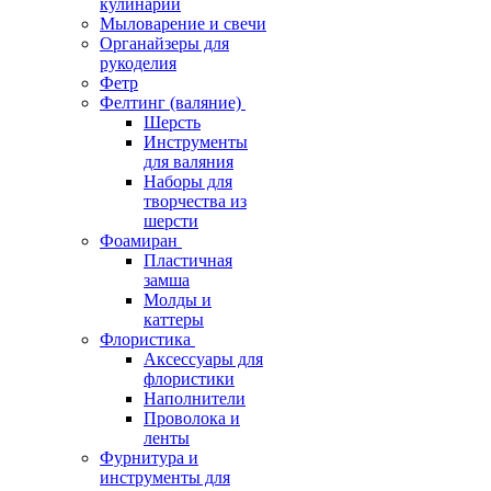
кулинарии
Мыловарение и свечи
Органайзеры для
рукоделия
Фетр
Фелтинг (валяние)
Шерсть
Инструменты
для валяния
Наборы для
творчества из
шерсти
Фоамиран
Пластичная
замша
Молды и
каттеры
Флористика
Аксессуары для
флористики
Наполнители
Проволока и
ленты
Фурнитура и
инструменты для