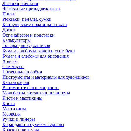
Ластики, точилки
Чертежные принадлежности
Папки
Рюкзаки, пеналы, сумки
Канцелярские ножницы и ножи
Доски
Органайзеры и подставки
Калькуляторы
Товары для художников
Бумага, альбомы, холсты, скетчбуки
Бумага и альбомы для рисования
Холсты
Скетчбуки
Наглядные пособия
Инструменты и материалы для художников
Каллиграфия
Вспомогательные жидкости
Мольберты, этюдники, планшеты
Кисти и мастихины
Кисти
Мастихины
Маркеры
Ручки и линеры
Карандаши и сухие материалы
Краски и контуры