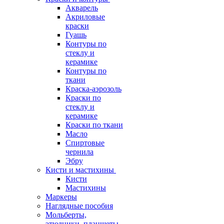
Акварель
Акриловые
краски
Гуашь
Контуры по
стеклу и
керамике
Контуры по
ткани
Краска-аэрозоль
Краски по
стеклу и
керамике
Краски по ткани
Масло
Спиртовые
чернила
Эбру
Кисти и мастихины
Кисти
Мастихины
Маркеры
Наглядные пособия
Мольберты,
этюдники, планшеты