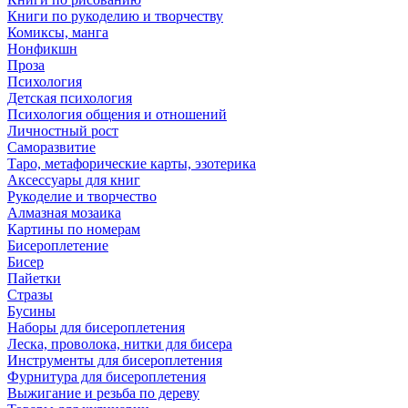
Книги по рукоделию и творчеству
Комиксы, манга
Нонфикшн
Проза
Психология
Детская психология
Психология общения и отношений
Личностный рост
Саморазвитие
Таро, метафорические карты, эзотерика
Аксессуары для книг
Рукоделие и творчество
Алмазная мозаика
Картины по номерам
Бисероплетение
Бисер
Пайетки
Стразы
Бусины
Наборы для бисероплетения
Леска, проволока, нитки для бисера
Инструменты для бисероплетения
Фурнитура для бисероплетения
Выжигание и резьба по дереву