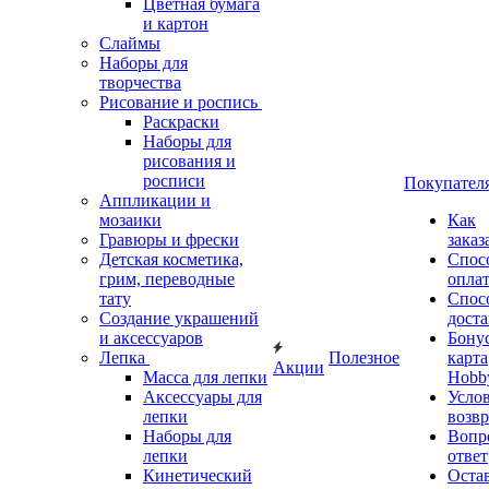
Цветная бумага
и картон
Слаймы
Наборы для
творчества
Рисование и роспись
Раскраски
Наборы для
рисования и
росписи
Покупател
Аппликации и
мозаики
Как
Гравюры и фрески
заказ
Детская косметика,
Спос
грим, переводные
опла
тату
Спос
Создание украшений
дост
и аксессуаров
Бону
Лепка
Полезное
карта
Акции
Масса для лепки
Hobb
Аксессуары для
Усло
лепки
возвр
Наборы для
Вопр
лепки
ответ
Кинетический
Оста