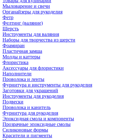
Товары для кулинарии
Мыловарение и свечи
Органайзеры для рукоделия
Фетр
Фелтинг (валяние)
Шерсть
Инструменты для валяния
Наборы для творчества из шерсти
Фоамиран
Пластичная замша
Молды и каттеры
Флористика
Аксессуары для флористики
Наполнители
Проволока и ленты
Фурнитура и инструменты для рукоделия
Заготовки для украшений
Инструменты для рукоделия
Подвески
Проволока и канитель
Фурнитура для рукоделия
Эпоксидная смола и компоненты
Прозрачные эпоксидные смолы
Силиконовые формы
Красители и пигменты