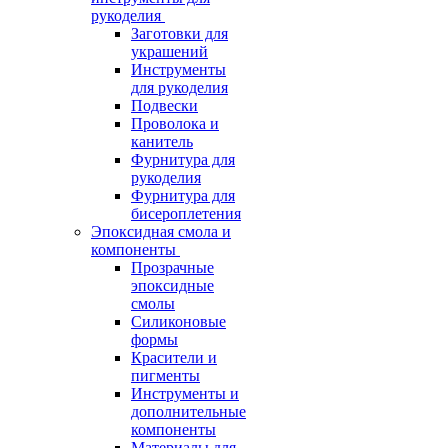
рукоделия
Заготовки для
украшений
Инструменты
для рукоделия
Подвески
Проволока и
канитель
Фурнитура для
рукоделия
Фурнитура для
бисероплетения
Эпоксидная смола и
компоненты
Прозрачные
эпоксидные
смолы
Силиконовые
формы
Красители и
пигменты
Инструменты и
дополнительные
компоненты
Материалы для