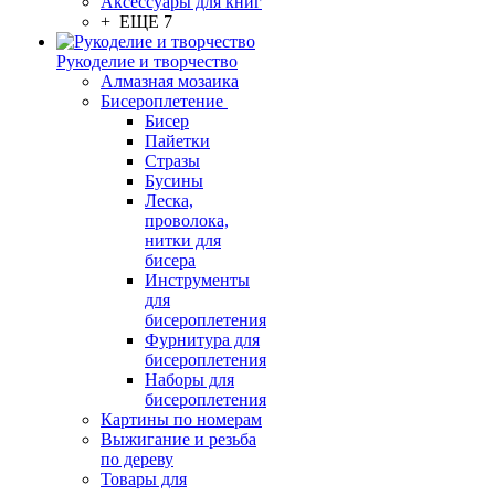
Аксессуары для книг
+ ЕЩЕ 7
Рукоделие и творчество
Алмазная мозаика
Бисероплетение
Бисер
Пайетки
Стразы
Бусины
Леска,
проволока,
нитки для
бисера
Инструменты
для
бисероплетения
Фурнитура для
бисероплетения
Наборы для
бисероплетения
Картины по номерам
Выжигание и резьба
по дереву
Товары для