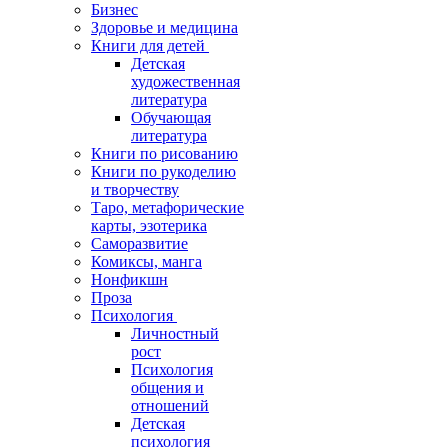
Бизнес
Здоровье и медицина
Книги для детей
Детская
художественная
литература
Обучающая
литература
Книги по рисованию
Книги по рукоделию
и творчеству
Таро, метафорические
карты, эзотерика
Саморазвитие
Комиксы, манга
Нонфикшн
Проза
Психология
Личностный
рост
Психология
общения и
отношений
Детская
психология