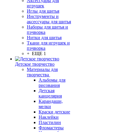
Аксессуары для
игрушек
Иглы для шитья
Инструменты и
аксессуары для шитья
Наборы для шитья и
пэчворка
Нитки для шитья
Ткани для игрушек и
пэчворка
+ ЕЩЕ 1
Детское творчество
Материалы для
творчества
Альбомы для
рисования
Детская
канцелярия
Карандаши,
мелки
Краски детские
Наклейки
Пластилин
Фломастеры