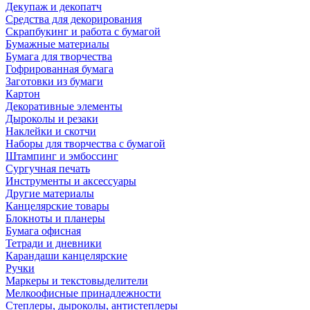
Декупаж и декопатч
Средства для декорирования
Скрапбукинг и работа с бумагой
Бумажные материалы
Бумага для творчества
Гофрированная бумага
Заготовки из бумаги
Картон
Декоративные элементы
Дыроколы и резаки
Наклейки и скотчи
Наборы для творчества с бумагой
Штампинг и эмбоссинг
Сургучная печать
Инструменты и аксессуары
Другие материалы
Канцелярские товары
Блокноты и планеры
Бумага офисная
Тетради и дневники
Карандаши канцелярские
Ручки
Маркеры и текстовыделители
Мелкоофисные принадлежности
Степлеры, дыроколы, антистеплеры