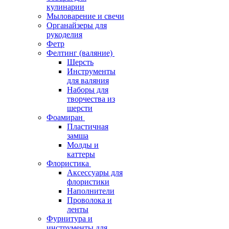
кулинарии
Мыловарение и свечи
Органайзеры для
рукоделия
Фетр
Фелтинг (валяние)
Шерсть
Инструменты
для валяния
Наборы для
творчества из
шерсти
Фоамиран
Пластичная
замша
Молды и
каттеры
Флористика
Аксессуары для
флористики
Наполнители
Проволока и
ленты
Фурнитура и
инструменты для