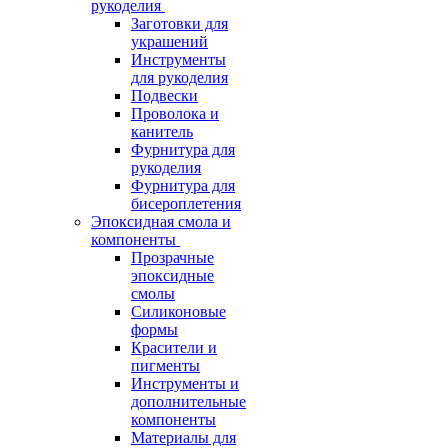
рукоделия
Заготовки для
украшений
Инструменты
для рукоделия
Подвески
Проволока и
канитель
Фурнитура для
рукоделия
Фурнитура для
бисероплетения
Эпоксидная смола и
компоненты
Прозрачные
эпоксидные
смолы
Силиконовые
формы
Красители и
пигменты
Инструменты и
дополнительные
компоненты
Материалы для