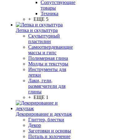
Сопутствующие
товары
Техника
+ ЕЩЕ 5
Лепка и скульптура
Скульптурный
пластилин
Самоотвердевающие
массы и гипс
Полимерная глина
Молды и текстуры
Инструменты для
лепки
Лаки, гели,
размягчители для
глины
+ ЕЩЕ 1
Декорирование и декупаж
Глиттер, блестки
Декор
Заготовки и основы
Поталь и золочение