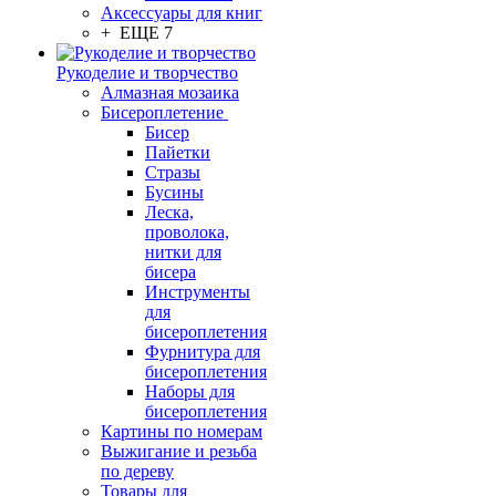
Аксессуары для книг
+ ЕЩЕ 7
Рукоделие и творчество
Алмазная мозаика
Бисероплетение
Бисер
Пайетки
Стразы
Бусины
Леска,
проволока,
нитки для
бисера
Инструменты
для
бисероплетения
Фурнитура для
бисероплетения
Наборы для
бисероплетения
Картины по номерам
Выжигание и резьба
по дереву
Товары для