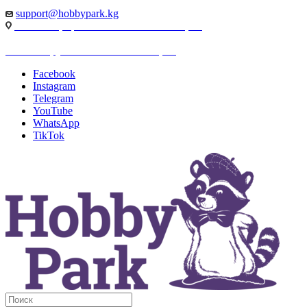
support@hobbypark.kg
г. Бишкек, пр-т. Чынгыза Айтматова, 91
г. Бишкек, ул. Якова Логвиненко, 55
Facebook
Instagram
Telegram
YouTube
WhatsApp
TikTok