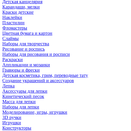
Детская канцелярия
Карандаши, мелки
Краски детские
Наклейки
Пластилин
Фломастеры
Цветная бумага и картон
Слаймы
Наборы для творчества
Рисование и роспись
Наборы для рисования и росписи
Раскраски
Аппликации и мозаики
Гравюры и фрески
Детская косметика, грим, переводные тату
Создание украшений и аксессуаров
Лепка
Аксессуары для лепки
Кинетический песок
Масса для лепки
Наборы для лепки
Моделирование, игры, игрушки
3D ручки
Игрушки
Конструкторы