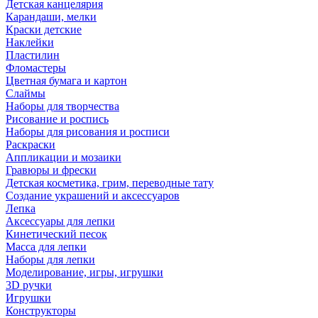
Детская канцелярия
Карандаши, мелки
Краски детские
Наклейки
Пластилин
Фломастеры
Цветная бумага и картон
Слаймы
Наборы для творчества
Рисование и роспись
Наборы для рисования и росписи
Раскраски
Аппликации и мозаики
Гравюры и фрески
Детская косметика, грим, переводные тату
Создание украшений и аксессуаров
Лепка
Аксессуары для лепки
Кинетический песок
Масса для лепки
Наборы для лепки
Моделирование, игры, игрушки
3D ручки
Игрушки
Конструкторы