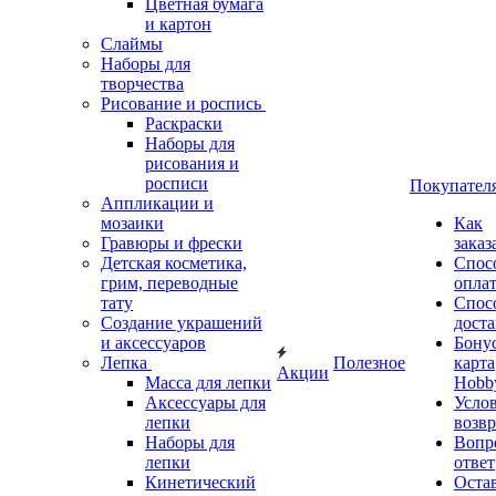
Цветная бумага
и картон
Слаймы
Наборы для
творчества
Рисование и роспись
Раскраски
Наборы для
рисования и
росписи
Покупател
Аппликации и
мозаики
Как
Гравюры и фрески
заказ
Детская косметика,
Спос
грим, переводные
опла
тату
Спос
Создание украшений
дост
и аксессуаров
Бону
Лепка
Полезное
карта
Акции
Масса для лепки
Hobb
Аксессуары для
Усло
лепки
возвр
Наборы для
Вопр
лепки
ответ
Кинетический
Оста