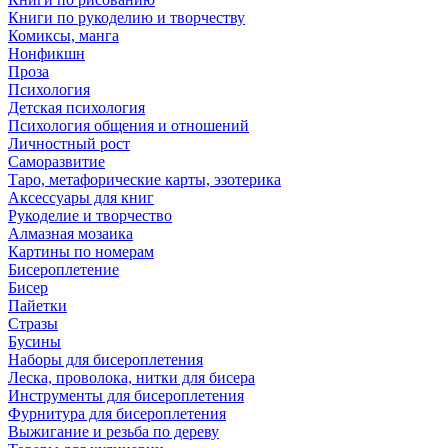
Книги по рукоделию и творчеству
Комиксы, манга
Нонфикшн
Проза
Психология
Детская психология
Психология общения и отношений
Личностный рост
Саморазвитие
Таро, метафорические карты, эзотерика
Аксессуары для книг
Рукоделие и творчество
Алмазная мозаика
Картины по номерам
Бисероплетение
Бисер
Пайетки
Стразы
Бусины
Наборы для бисероплетения
Леска, проволока, нитки для бисера
Инструменты для бисероплетения
Фурнитура для бисероплетения
Выжигание и резьба по дереву