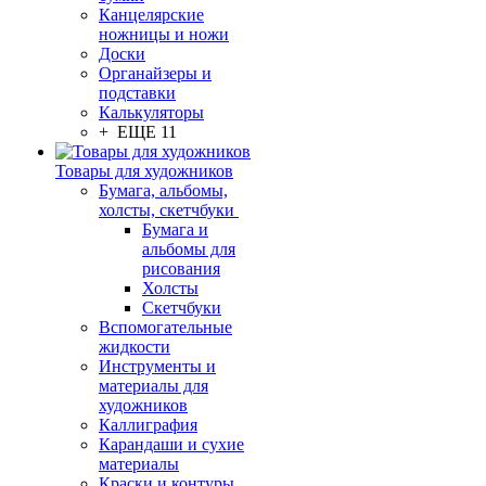
Канцелярские
ножницы и ножи
Доски
Органайзеры и
подставки
Калькуляторы
+ ЕЩЕ 11
Товары для художников
Бумага, альбомы,
холсты, скетчбуки
Бумага и
альбомы для
рисования
Холсты
Скетчбуки
Вспомогательные
жидкости
Инструменты и
материалы для
художников
Каллиграфия
Карандаши и сухие
материалы
Краски и контуры