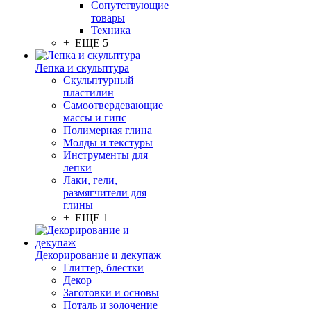
Сопутствующие
товары
Техника
+ ЕЩЕ 5
Лепка и скульптура
Скульптурный
пластилин
Самоотвердевающие
массы и гипс
Полимерная глина
Молды и текстуры
Инструменты для
лепки
Лаки, гели,
размягчители для
глины
+ ЕЩЕ 1
Декорирование и декупаж
Глиттер, блестки
Декор
Заготовки и основы
Поталь и золочение