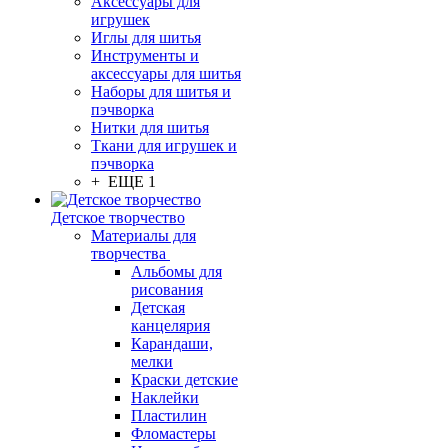
Аксессуары для
игрушек
Иглы для шитья
Инструменты и
аксессуары для шитья
Наборы для шитья и
пэчворка
Нитки для шитья
Ткани для игрушек и
пэчворка
+ ЕЩЕ 1
Детское творчество
Материалы для
творчества
Альбомы для
рисования
Детская
канцелярия
Карандаши,
мелки
Краски детские
Наклейки
Пластилин
Фломастеры