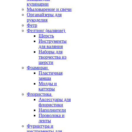
кулинарии
Мыловарение и свечи
Органайзеры для
рукоделия
Фетр
Фелтинг (валяние)
Шерсть
Инструменты
для валяния
Наборы для
творчества из
шерсти
Фоамиран
Пластичная
замша
Молды и
каттеры
Флористика
Аксессуары для
флористики
Наполнители
Проволока и
ленты
Фурнитура и
инструменты для