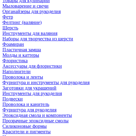
Товары для кулинарии
Мыловарение и свечи
Органайзеры для рукоделия
Фетр
Фелтинг (валяние)
Шерсть
Инструменты для валяния
Наборы для творчества из шерсти
Фоамиран
Пластичная замша
Молды и каттеры
Флористика
Аксессуары для флористики
Наполнители
Проволока и ленты
Фурнитура и инструменты для рукоделия
Заготовки для украшений
Инструменты для рукоделия
Подвески
Проволока и канитель
Фурнитура для рукоделия
Эпоксидная смола и компоненты
Прозрачные эпоксидные смолы
Силиконовые формы
Красители и пигменты