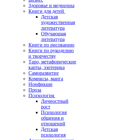
Здоровье и медицина
Книги для детей
Детская
художественная
литература
Обучающая
литература
Книги по рисованию
Книги по рукоделию
и творчеству
Таро, метафорические
карты, эзотерика
Саморазвитие
Комиксы, манга
Нонфикшн
Проза
Психология
Личностный
рост
Психология
общения и
отношений
Детская
психология