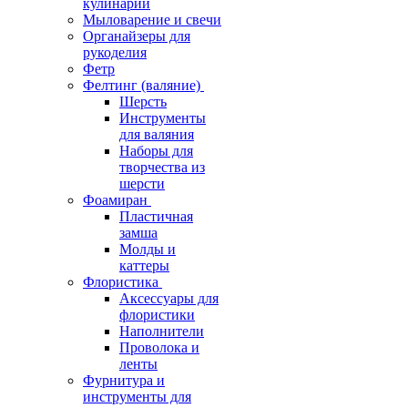
кулинарии
Мыловарение и свечи
Органайзеры для
рукоделия
Фетр
Фелтинг (валяние)
Шерсть
Инструменты
для валяния
Наборы для
творчества из
шерсти
Фоамиран
Пластичная
замша
Молды и
каттеры
Флористика
Аксессуары для
флористики
Наполнители
Проволока и
ленты
Фурнитура и
инструменты для