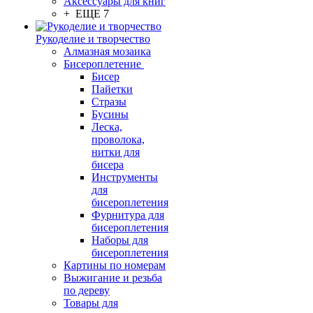
Аксессуары для книг
+ ЕЩЕ 7
Рукоделие и творчество
Алмазная мозаика
Бисероплетение
Бисер
Пайетки
Стразы
Бусины
Леска,
проволока,
нитки для
бисера
Инструменты
для
бисероплетения
Фурнитура для
бисероплетения
Наборы для
бисероплетения
Картины по номерам
Выжигание и резьба
по дереву
Товары для