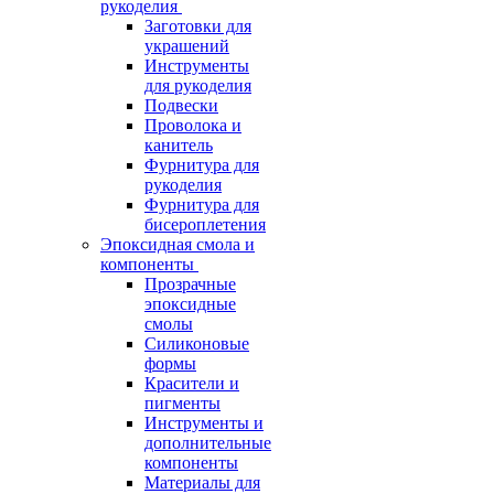
рукоделия
Заготовки для
украшений
Инструменты
для рукоделия
Подвески
Проволока и
канитель
Фурнитура для
рукоделия
Фурнитура для
бисероплетения
Эпоксидная смола и
компоненты
Прозрачные
эпоксидные
смолы
Силиконовые
формы
Красители и
пигменты
Инструменты и
дополнительные
компоненты
Материалы для