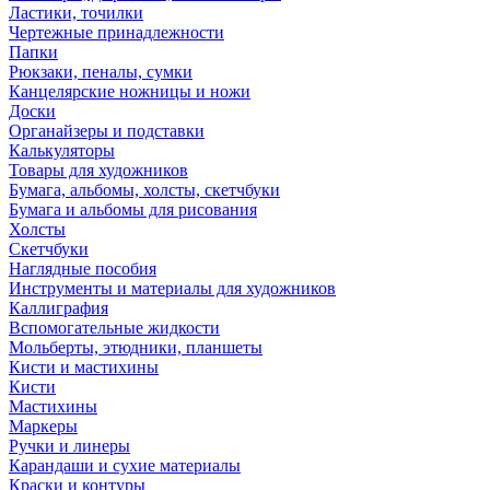
Ластики, точилки
Чертежные принадлежности
Папки
Рюкзаки, пеналы, сумки
Канцелярские ножницы и ножи
Доски
Органайзеры и подставки
Калькуляторы
Товары для художников
Бумага, альбомы, холсты, скетчбуки
Бумага и альбомы для рисования
Холсты
Скетчбуки
Наглядные пособия
Инструменты и материалы для художников
Каллиграфия
Вспомогательные жидкости
Мольберты, этюдники, планшеты
Кисти и мастихины
Кисти
Мастихины
Маркеры
Ручки и линеры
Карандаши и сухие материалы
Краски и контуры