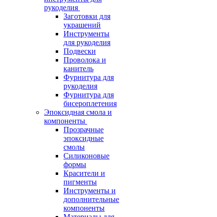
рукоделия
Заготовки для
украшений
Инструменты
для рукоделия
Подвески
Проволока и
канитель
Фурнитура для
рукоделия
Фурнитура для
бисероплетения
Эпоксидная смола и
компоненты
Прозрачные
эпоксидные
смолы
Силиконовые
формы
Красители и
пигменты
Инструменты и
дополнительные
компоненты
Материалы для