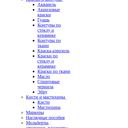
Акварель
Акриловые
краски
Гуашь
Контуры по
стеклу и
керамике
Контуры по
ткани
Краска-аэрозоль
Краски по
стеклу и
керамике
Краски по ткани
Масло
Спиртовые
чернила
Эбру
Кисти и мастихины
Кисти
Мастихины
Маркеры
Наглядные пособия
Мольберты,
этюдники, планшеты