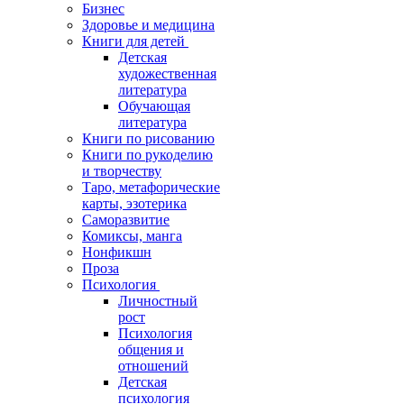
Бизнес
Здоровье и медицина
Книги для детей
Детская
художественная
литература
Обучающая
литература
Книги по рисованию
Книги по рукоделию
и творчеству
Таро, метафорические
карты, эзотерика
Саморазвитие
Комиксы, манга
Нонфикшн
Проза
Психология
Личностный
рост
Психология
общения и
отношений
Детская
психология