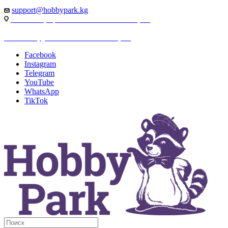
support@hobbypark.kg
г. Бишкек, пр-т. Чынгыза Айтматова, 91
г. Бишкек, ул. Якова Логвиненко, 55
Facebook
Instagram
Telegram
YouTube
WhatsApp
TikTok