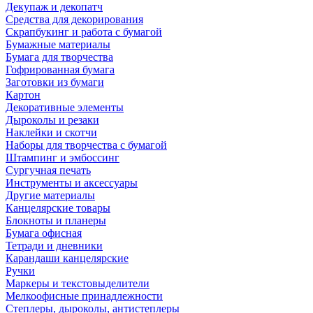
Декупаж и декопатч
Средства для декорирования
Скрапбукинг и работа с бумагой
Бумажные материалы
Бумага для творчества
Гофрированная бумага
Заготовки из бумаги
Картон
Декоративные элементы
Дыроколы и резаки
Наклейки и скотчи
Наборы для творчества с бумагой
Штампинг и эмбоссинг
Сургучная печать
Инструменты и аксессуары
Другие материалы
Канцелярские товары
Блокноты и планеры
Бумага офисная
Тетради и дневники
Карандаши канцелярские
Ручки
Маркеры и текстовыделители
Мелкоофисные принадлежности
Степлеры, дыроколы, антистеплеры