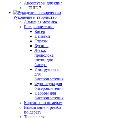
Аксессуары для книг
+ ЕЩЕ 7
Рукоделие и творчество
Алмазная мозаика
Бисероплетение
Бисер
Пайетки
Стразы
Бусины
Леска,
проволока,
нитки для
бисера
Инструменты
для
бисероплетения
Фурнитура для
бисероплетения
Наборы для
бисероплетения
Картины по номерам
Выжигание и резьба
по дереву
Товары для