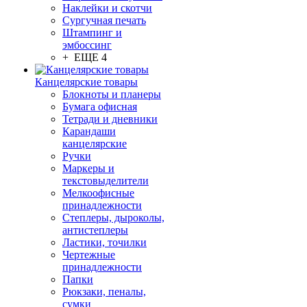
Наклейки и скотчи
Сургучная печать
Штампинг и
эмбоссинг
+ ЕЩЕ 4
Канцелярские товары
Блокноты и планеры
Бумага офисная
Тетради и дневники
Карандаши
канцелярские
Ручки
Маркеры и
текстовыделители
Мелкоофисные
принадлежности
Степлеры, дыроколы,
антистеплеры
Ластики, точилки
Чертежные
принадлежности
Папки
Рюкзаки, пеналы,
сумки