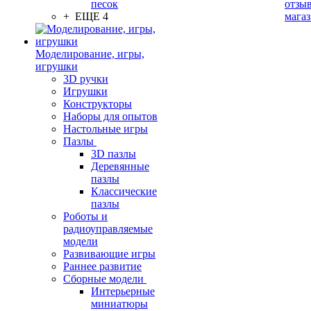
песок
отзыв
+ ЕЩЕ 4
мага
Моделирование, игры,
игрушки
3D ручки
Игрушки
Конструкторы
Наборы для опытов
Настольные игры
Пазлы
3D пазлы
Деревянные
пазлы
Классические
пазлы
Роботы и
радиоуправляемые
модели
Развивающие игры
Раннее развитие
Сборные модели
Интерьерные
миниатюры