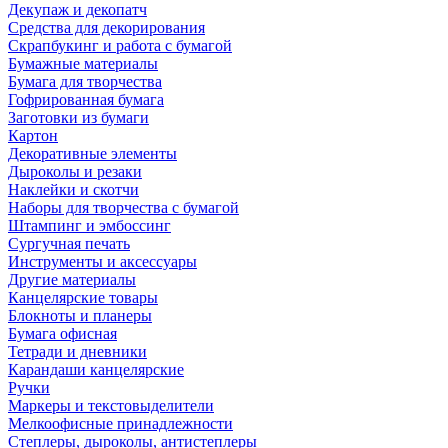
Декупаж и декопатч
Средства для декорирования
Скрапбукинг и работа с бумагой
Бумажные материалы
Бумага для творчества
Гофрированная бумага
Заготовки из бумаги
Картон
Декоративные элементы
Дыроколы и резаки
Наклейки и скотчи
Наборы для творчества с бумагой
Штампинг и эмбоссинг
Сургучная печать
Инструменты и аксессуары
Другие материалы
Канцелярские товары
Блокноты и планеры
Бумага офисная
Тетради и дневники
Карандаши канцелярские
Ручки
Маркеры и текстовыделители
Мелкоофисные принадлежности
Степлеры, дыроколы, антистеплеры