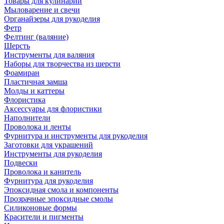
Товары для кулинарии
Мыловарение и свечи
Органайзеры для рукоделия
Фетр
Фелтинг (валяние)
Шерсть
Инструменты для валяния
Наборы для творчества из шерсти
Фоамиран
Пластичная замша
Молды и каттеры
Флористика
Аксессуары для флористики
Наполнители
Проволока и ленты
Фурнитура и инструменты для рукоделия
Заготовки для украшений
Инструменты для рукоделия
Подвески
Проволока и канитель
Фурнитура для рукоделия
Эпоксидная смола и компоненты
Прозрачные эпоксидные смолы
Силиконовые формы
Красители и пигменты