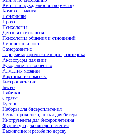
Книги по рукоделию и творчеству
Комиксы, манга
Нонфикшн
Проза
Психология
Детская психология
Психология общения и отношений
Личностный рост
Саморазвитие
Таро, метафорические карты, эзотерика
Аксессуары для книг
Рукоделие и творчество
Алмазная мозаика
Картины по номерам
Бисероплетение
Бисер
Пайетки
Стразы
Бусины
Наборы для бисероплетения
Леска, проволока, нитки для бисера
Инструменты для бисероплетения
Фурнитура для бисероплетения
Выжигание и резьба по дереву