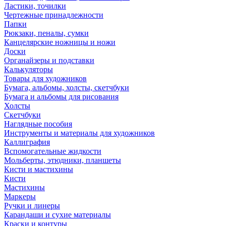
Ластики, точилки
Чертежные принадлежности
Папки
Рюкзаки, пеналы, сумки
Канцелярские ножницы и ножи
Доски
Органайзеры и подставки
Калькуляторы
Товары для художников
Бумага, альбомы, холсты, скетчбуки
Бумага и альбомы для рисования
Холсты
Скетчбуки
Наглядные пособия
Инструменты и материалы для художников
Каллиграфия
Вспомогательные жидкости
Мольберты, этюдники, планшеты
Кисти и мастихины
Кисти
Мастихины
Маркеры
Ручки и линеры
Карандаши и сухие материалы
Краски и контуры