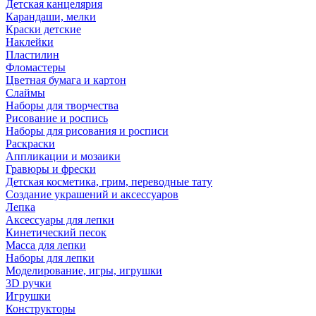
Детская канцелярия
Карандаши, мелки
Краски детские
Наклейки
Пластилин
Фломастеры
Цветная бумага и картон
Слаймы
Наборы для творчества
Рисование и роспись
Наборы для рисования и росписи
Раскраски
Аппликации и мозаики
Гравюры и фрески
Детская косметика, грим, переводные тату
Создание украшений и аксессуаров
Лепка
Аксессуары для лепки
Кинетический песок
Масса для лепки
Наборы для лепки
Моделирование, игры, игрушки
3D ручки
Игрушки
Конструкторы