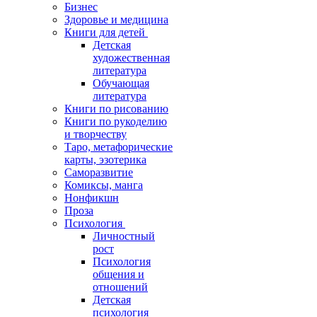
Бизнес
Здоровье и медицина
Книги для детей
Детская
художественная
литература
Обучающая
литература
Книги по рисованию
Книги по рукоделию
и творчеству
Таро, метафорические
карты, эзотерика
Саморазвитие
Комиксы, манга
Нонфикшн
Проза
Психология
Личностный
рост
Психология
общения и
отношений
Детская
психология