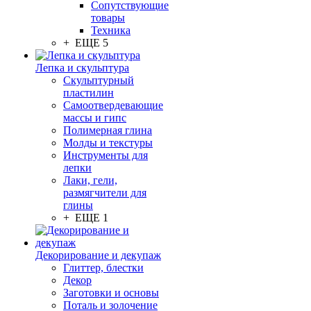
Сопутствующие
товары
Техника
+ ЕЩЕ 5
Лепка и скульптура
Скульптурный
пластилин
Самоотвердевающие
массы и гипс
Полимерная глина
Молды и текстуры
Инструменты для
лепки
Лаки, гели,
размягчители для
глины
+ ЕЩЕ 1
Декорирование и декупаж
Глиттер, блестки
Декор
Заготовки и основы
Поталь и золочение