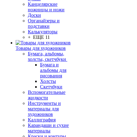
Канцелярские
ножницы и ножи
Доски
Органайзеры и
подставки
Калькуляторы
+ ЕЩЕ 11
Товары для художников
Бумага, альбомы,
холсты, скетчбуки
Бумага и
альбомы для
рисования
Холсты
Скетчбуки
Вспомогательные
жидкости
Инструменты и
материалы для
художников
Каллиграфия
Карандаши и сухие
материалы
Краски и контуры