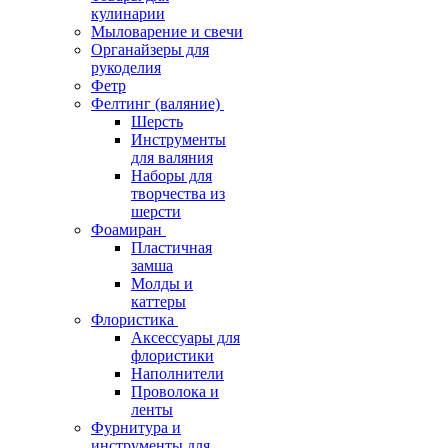
кулинарии
Мыловарение и свечи
Органайзеры для
рукоделия
Фетр
Фелтинг (валяние)
Шерсть
Инструменты
для валяния
Наборы для
творчества из
шерсти
Фоамиран
Пластичная
замша
Молды и
каттеры
Флористика
Аксессуары для
флористики
Наполнители
Проволока и
ленты
Фурнитура и
инструменты для