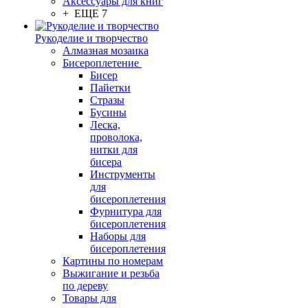
Аксессуары для книг
+ ЕЩЕ 7
Рукоделие и творчество
Алмазная мозаика
Бисероплетение
Бисер
Пайетки
Стразы
Бусины
Леска,
проволока,
нитки для
бисера
Инструменты
для
бисероплетения
Фурнитура для
бисероплетения
Наборы для
бисероплетения
Картины по номерам
Выжигание и резьба
по дереву
Товары для