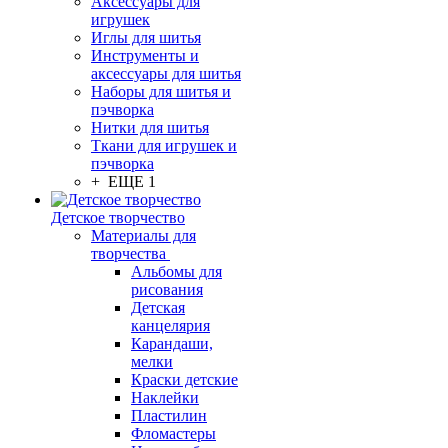
Аксессуары для
игрушек
Иглы для шитья
Инструменты и
аксессуары для шитья
Наборы для шитья и
пэчворка
Нитки для шитья
Ткани для игрушек и
пэчворка
+ ЕЩЕ 1
Детское творчество
Материалы для
творчества
Альбомы для
рисования
Детская
канцелярия
Карандаши,
мелки
Краски детские
Наклейки
Пластилин
Фломастеры