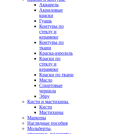
Акварель
Акриловые
краски
Гуашь
Контуры по
стеклу и
керамике
Контуры по
ткани
Краска-аэрозоль
Краски по
стеклу и
керамике
Краски по ткани
Масло
Спиртовые
чернила
Эбру
Кисти и мастихины
Кисти
Мастихины
Маркеры
Наглядные пособия
Мольберты,
этюдники, планшеты