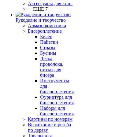
Аксессуары для книг
+ ЕЩЕ 7
Рукоделие и творчество
Алмазная мозаика
Бисероплетение
Бисер
Пайетки
Стразы
Бусины
Леска,
проволока,
нитки для
бисера
Инструменты
для
бисероплетения
Фурнитура для
бисероплетения
Наборы для
бисероплетения
Картины по номерам
Выжигание и резьба
по дереву
Товары для