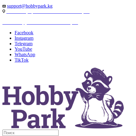
support@hobbypark.kg
г. Бишкек, пр-т. Чынгыза Айтматова, 91
г. Бишкек, ул. Якова Логвиненко, 55
Facebook
Instagram
Telegram
YouTube
WhatsApp
TikTok