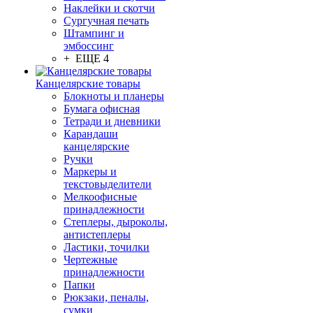
Наклейки и скотчи
Сургучная печать
Штампинг и
эмбоссинг
+ ЕЩЕ 4
Канцелярские товары
Блокноты и планеры
Бумага офисная
Тетради и дневники
Карандаши
канцелярские
Ручки
Маркеры и
текстовыделители
Мелкоофисные
принадлежности
Степлеры, дыроколы,
антистеплеры
Ластики, точилки
Чертежные
принадлежности
Папки
Рюкзаки, пеналы,
сумки