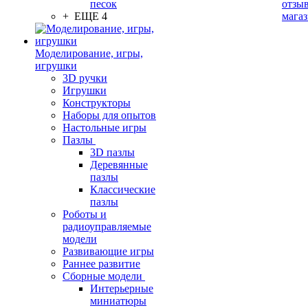
песок
отзыв
+ ЕЩЕ 4
мага
Моделирование, игры,
игрушки
3D ручки
Игрушки
Конструкторы
Наборы для опытов
Настольные игры
Пазлы
3D пазлы
Деревянные
пазлы
Классические
пазлы
Роботы и
радиоуправляемые
модели
Развивающие игры
Раннее развитие
Сборные модели
Интерьерные
миниатюры