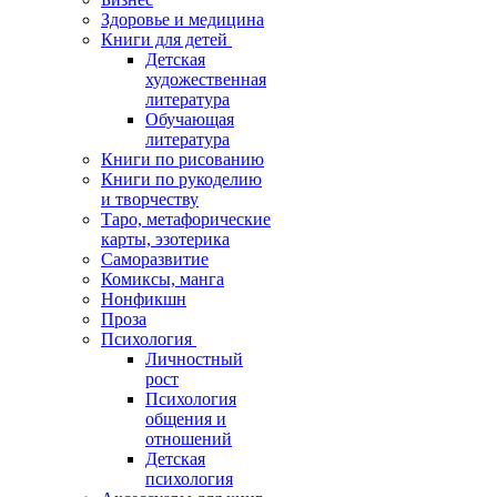
Здоровье и медицина
Книги для детей
Детская
художественная
литература
Обучающая
литература
Книги по рисованию
Книги по рукоделию
и творчеству
Таро, метафорические
карты, эзотерика
Саморазвитие
Комиксы, манга
Нонфикшн
Проза
Психология
Личностный
рост
Психология
общения и
отношений
Детская
психология