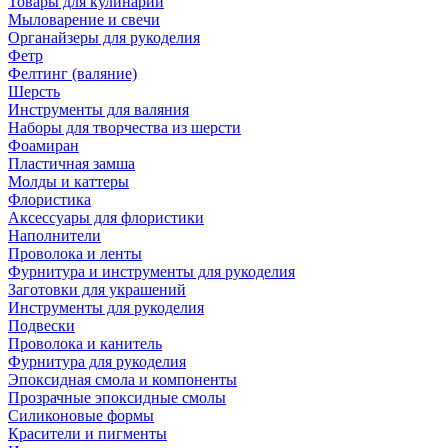
Товары для кулинарии
Мыловарение и свечи
Органайзеры для рукоделия
Фетр
Фелтинг (валяние)
Шерсть
Инструменты для валяния
Наборы для творчества из шерсти
Фоамиран
Пластичная замша
Молды и каттеры
Флористика
Аксессуары для флористики
Наполнители
Проволока и ленты
Фурнитура и инструменты для рукоделия
Заготовки для украшений
Инструменты для рукоделия
Подвески
Проволока и канитель
Фурнитура для рукоделия
Эпоксидная смола и компоненты
Прозрачные эпоксидные смолы
Силиконовые формы
Красители и пигменты