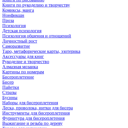
Книги по рукоделию и творчеству
Комиксы, манга
Нонфикшн
Проза
Психология
Детская психология
Психология общения и отношений
Личностный рост
Саморазвитие
Таро, метафорические карты, эзотерика
Аксессуары для книг
Рукоделие и творчество
Алмазная мозаика
Картины по номерам
Бисероплетение
Бисер
Пайетки
Стразы
Бусины
Наборы для бисероплетения
Леска, проволока, нитки для бисера
Инструменты для бисероплетения
Фурнитура для бисероплетения
Выжигание и резьба по дереву