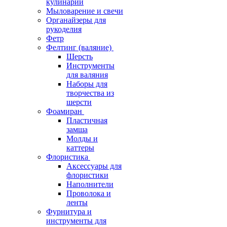
кулинарии
Мыловарение и свечи
Органайзеры для
рукоделия
Фетр
Фелтинг (валяние)
Шерсть
Инструменты
для валяния
Наборы для
творчества из
шерсти
Фоамиран
Пластичная
замша
Молды и
каттеры
Флористика
Аксессуары для
флористики
Наполнители
Проволока и
ленты
Фурнитура и
инструменты для