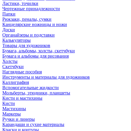
Ластики, точилки
Чертежные принадлежности
Папки
Рюкзаки, пеналы, сумки
Канцелярские ножницы и ножи
Доски
Органайзеры и подставки
Калькуляторы
Товары для художников
Бумага, альбомы, холсты, скетчбуки
Бумага и альбомы для рисования
Холсты
Скетчбуки
Наглядные пособия
Инструменты и материалы для художников
Каллиграфия
Вспомогательные жидкости
Мольберты, этюдники, планшеты
Кисти и мастихины
Кисти
Мастихины
Маркеры
Ручки и линеры
Карандаши и сухие материалы
Краски и контуры