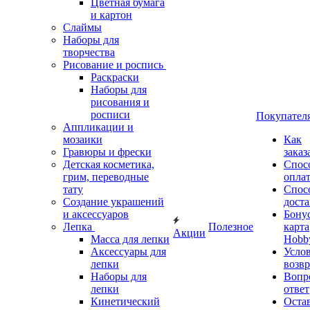
Цветная бумага
и картон
Слаймы
Наборы для
творчества
Рисование и роспись
Раскраски
Наборы для
рисования и
росписи
Покупател
Аппликации и
мозаики
Как
Гравюры и фрески
заказ
Детская косметика,
Спос
грим, переводные
опла
тату
Спос
Создание украшений
дост
и аксессуаров
Бону
Лепка
Полезное
карта
Акции
Масса для лепки
Hobb
Аксессуары для
Усло
лепки
возвр
Наборы для
Вопр
лепки
ответ
Кинетический
Оста