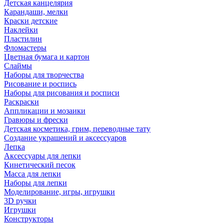
Детская канцелярия
Карандаши, мелки
Краски детские
Наклейки
Пластилин
Фломастеры
Цветная бумага и картон
Слаймы
Наборы для творчества
Рисование и роспись
Наборы для рисования и росписи
Раскраски
Аппликации и мозаики
Гравюры и фрески
Детская косметика, грим, переводные тату
Создание украшений и аксессуаров
Лепка
Аксессуары для лепки
Кинетический песок
Масса для лепки
Наборы для лепки
Моделирование, игры, игрушки
3D ручки
Игрушки
Конструкторы