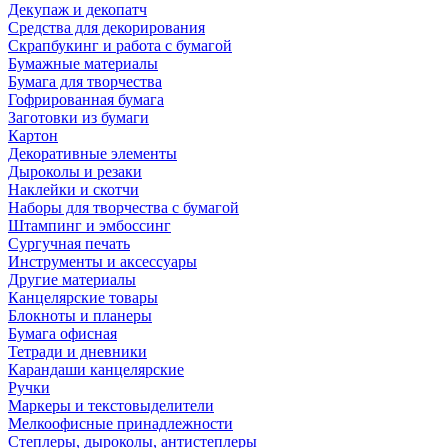
Декупаж и декопатч
Средства для декорирования
Скрапбукинг и работа с бумагой
Бумажные материалы
Бумага для творчества
Гофрированная бумага
Заготовки из бумаги
Картон
Декоративные элементы
Дыроколы и резаки
Наклейки и скотчи
Наборы для творчества с бумагой
Штампинг и эмбоссинг
Сургучная печать
Инструменты и аксессуары
Другие материалы
Канцелярские товары
Блокноты и планеры
Бумага офисная
Тетради и дневники
Карандаши канцелярские
Ручки
Маркеры и текстовыделители
Мелкоофисные принадлежности
Степлеры, дыроколы, антистеплеры