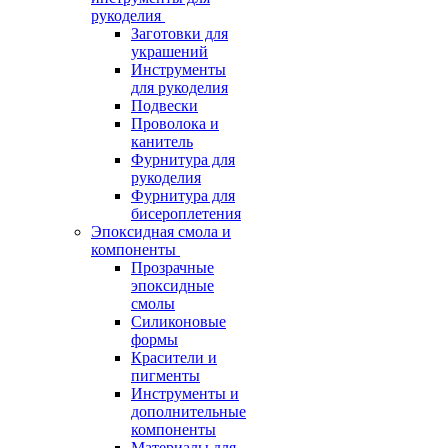
рукоделия
Заготовки для
украшений
Инструменты
для рукоделия
Подвески
Проволока и
канитель
Фурнитура для
рукоделия
Фурнитура для
бисероплетения
Эпоксидная смола и
компоненты
Прозрачные
эпоксидные
смолы
Силиконовые
формы
Красители и
пигменты
Инструменты и
дополнительные
компоненты
Материалы для