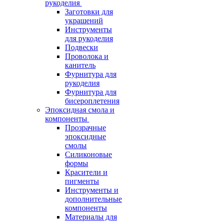
рукоделия
Заготовки для
украшений
Инструменты
для рукоделия
Подвески
Проволока и
канитель
Фурнитура для
рукоделия
Фурнитура для
бисероплетения
Эпоксидная смола и
компоненты
Прозрачные
эпоксидные
смолы
Силиконовые
формы
Красители и
пигменты
Инструменты и
дополнительные
компоненты
Материалы для