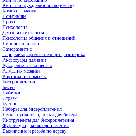
Книги по рукоделию и творчеству
Комиксы, манга
Нонфикшн
Проза
Психология
Детская психология
Психология общения и отношений
Личностный рост
Саморазвитие
Таро, метафорические карты, эзотерика
Аксессуары для книг
Рукоделие и творчество
Алмазная мозаика
Картины по номерам
Бисероплетение
Бисер
Пайетки
Стразы
Бусины
Наборы для бисероплетения
Леска, проволока, нитки для бисера
Инструменты для бисероплетения
Фурнитура для бисероплетения
Выжигание и резьба по дереву