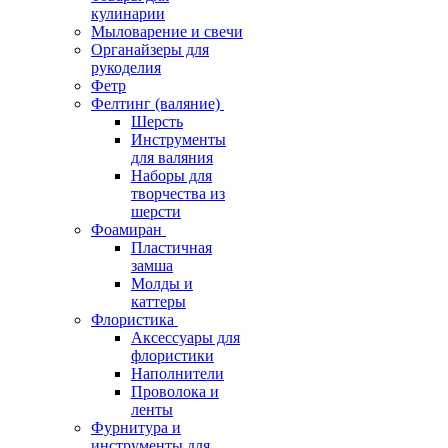
кулинарии
Мыловарение и свечи
Органайзеры для
рукоделия
Фетр
Фелтинг (валяние)
Шерсть
Инструменты
для валяния
Наборы для
творчества из
шерсти
Фоамиран
Пластичная
замша
Молды и
каттеры
Флористика
Аксессуары для
флористики
Наполнители
Проволока и
ленты
Фурнитура и
инструменты для