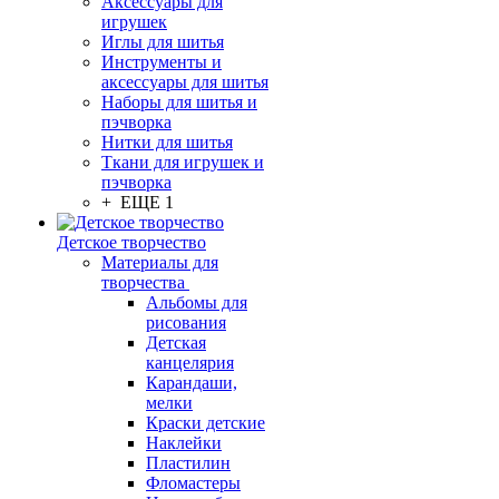
Аксессуары для
игрушек
Иглы для шитья
Инструменты и
аксессуары для шитья
Наборы для шитья и
пэчворка
Нитки для шитья
Ткани для игрушек и
пэчворка
+ ЕЩЕ 1
Детское творчество
Материалы для
творчества
Альбомы для
рисования
Детская
канцелярия
Карандаши,
мелки
Краски детские
Наклейки
Пластилин
Фломастеры