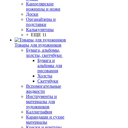
Канцелярские
ножницы и ножи
Доски
Органайзеры и
подставки
Калькуляторы
+ ЕЩЕ 11
Товары для художников
Бумага, альбомы,
холсты, скетчбуки
Бумага и
альбомы для
рисования
Холсты
Скетчбуки
Вспомогательные
жидкости
Инструменты и
материалы для
художников
Каллиграфия
Карандаши и сухие
материалы
Краски и контуры