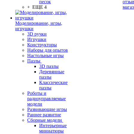
песок
отзыв
+ ЕЩЕ 4
мага
Моделирование, игры,
игрушки
3D ручки
Игрушки
Конструкторы
Наборы для опытов
Настольные игры
Пазлы
3D пазлы
Деревянные
пазлы
Классические
пазлы
Роботы и
радиоуправляемые
модели
Развивающие игры
Раннее развитие
Сборные модели
Интерьерные
миниатюры