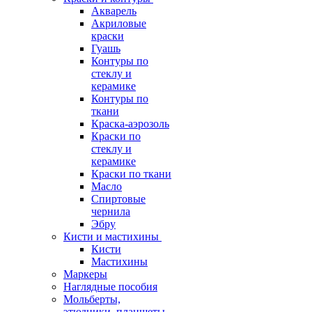
Акварель
Акриловые
краски
Гуашь
Контуры по
стеклу и
керамике
Контуры по
ткани
Краска-аэрозоль
Краски по
стеклу и
керамике
Краски по ткани
Масло
Спиртовые
чернила
Эбру
Кисти и мастихины
Кисти
Мастихины
Маркеры
Наглядные пособия
Мольберты,
этюдники, планшеты