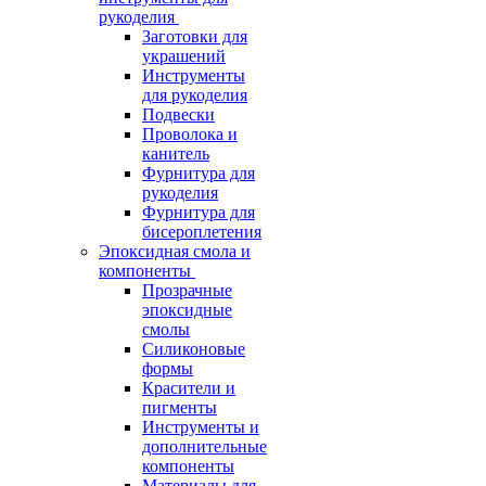
рукоделия
Заготовки для
украшений
Инструменты
для рукоделия
Подвески
Проволока и
канитель
Фурнитура для
рукоделия
Фурнитура для
бисероплетения
Эпоксидная смола и
компоненты
Прозрачные
эпоксидные
смолы
Силиконовые
формы
Красители и
пигменты
Инструменты и
дополнительные
компоненты
Материалы для