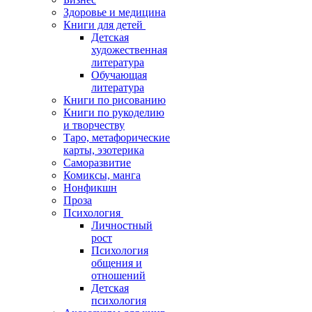
Здоровье и медицина
Книги для детей
Детская
художественная
литература
Обучающая
литература
Книги по рисованию
Книги по рукоделию
и творчеству
Таро, метафорические
карты, эзотерика
Саморазвитие
Комиксы, манга
Нонфикшн
Проза
Психология
Личностный
рост
Психология
общения и
отношений
Детская
психология