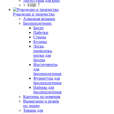
Аксессуары для книг
+ ЕЩЕ 7
Рукоделие и творчество
Алмазная мозаика
Бисероплетение
Бисер
Пайетки
Стразы
Бусины
Леска,
проволока,
нитки для
бисера
Инструменты
для
бисероплетения
Фурнитура для
бисероплетения
Наборы для
бисероплетения
Картины по номерам
Выжигание и резьба
по дереву
Товары для