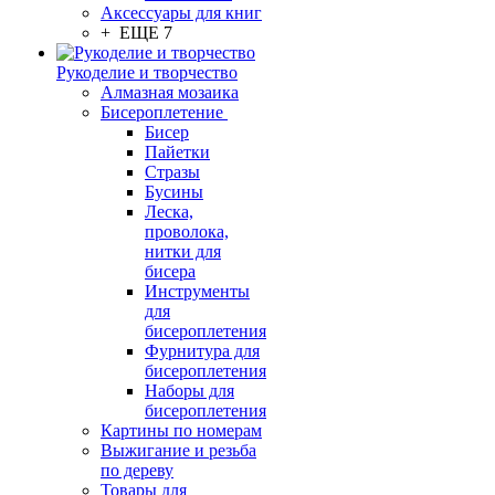
Аксессуары для книг
+ ЕЩЕ 7
Рукоделие и творчество
Алмазная мозаика
Бисероплетение
Бисер
Пайетки
Стразы
Бусины
Леска,
проволока,
нитки для
бисера
Инструменты
для
бисероплетения
Фурнитура для
бисероплетения
Наборы для
бисероплетения
Картины по номерам
Выжигание и резьба
по дереву
Товары для