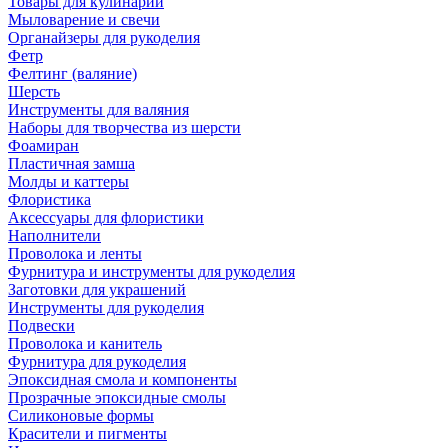
Товары для кулинарии
Мыловарение и свечи
Органайзеры для рукоделия
Фетр
Фелтинг (валяние)
Шерсть
Инструменты для валяния
Наборы для творчества из шерсти
Фоамиран
Пластичная замша
Молды и каттеры
Флористика
Аксессуары для флористики
Наполнители
Проволока и ленты
Фурнитура и инструменты для рукоделия
Заготовки для украшений
Инструменты для рукоделия
Подвески
Проволока и канитель
Фурнитура для рукоделия
Эпоксидная смола и компоненты
Прозрачные эпоксидные смолы
Силиконовые формы
Красители и пигменты