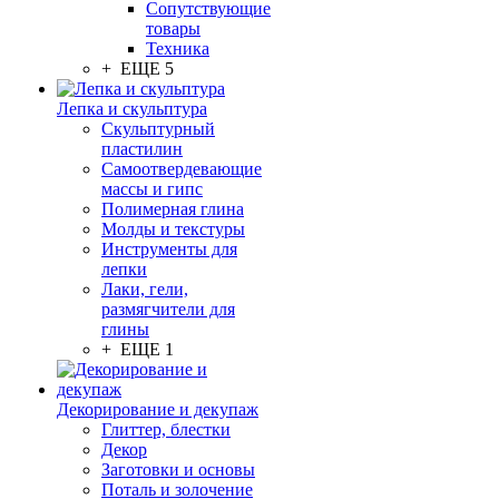
Сопутствующие
товары
Техника
+ ЕЩЕ 5
Лепка и скульптура
Скульптурный
пластилин
Самоотвердевающие
массы и гипс
Полимерная глина
Молды и текстуры
Инструменты для
лепки
Лаки, гели,
размягчители для
глины
+ ЕЩЕ 1
Декорирование и декупаж
Глиттер, блестки
Декор
Заготовки и основы
Поталь и золочение