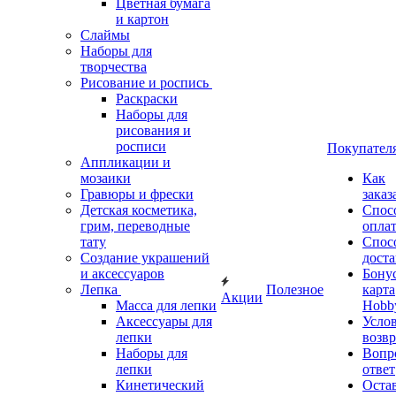
Цветная бумага
и картон
Слаймы
Наборы для
творчества
Рисование и роспись
Раскраски
Наборы для
рисования и
росписи
Покупател
Аппликации и
мозаики
Как
Гравюры и фрески
заказ
Детская косметика,
Спос
грим, переводные
опла
тату
Спос
Создание украшений
дост
и аксессуаров
Бону
Лепка
Полезное
карта
Акции
Масса для лепки
Hobb
Аксессуары для
Усло
лепки
возвр
Наборы для
Вопр
лепки
ответ
Кинетический
Оста