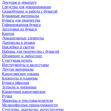
Декупаж и декопатч
Средства для декорирования
Скрапбукинг и работа с бумагой
Бумажные материалы
Бумага для творчества
Гофрированная бумага
Заготовки из бумаги
Картон
Декоративные элементы
Дыроколы и резаки
Наклейки и скотчи
Наборы для творчества с бумагой
Штампинг и эмбоссинг
Сургучная печать
Инструменты и аксессуары
Другие материалы
Канцелярские товары
Блокноты и планеры
Бумага офисная
Тетради и дневники
Карандаши канцелярские
Ручки
Маркеры и текстовыделители
Мелкоофисные принадлежности
Степлеры, дыроколы, антистеплеры