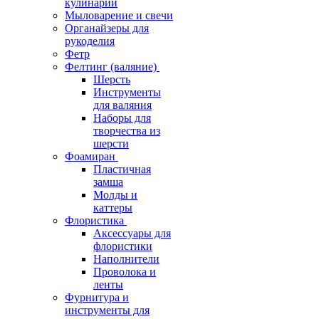
кулинарии
Мыловарение и свечи
Органайзеры для
рукоделия
Фетр
Фелтинг (валяние)
Шерсть
Инструменты
для валяния
Наборы для
творчества из
шерсти
Фоамиран
Пластичная
замша
Молды и
каттеры
Флористика
Аксессуары для
флористики
Наполнители
Проволока и
ленты
Фурнитура и
инструменты для