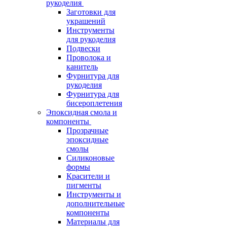
рукоделия
Заготовки для
украшений
Инструменты
для рукоделия
Подвески
Проволока и
канитель
Фурнитура для
рукоделия
Фурнитура для
бисероплетения
Эпоксидная смола и
компоненты
Прозрачные
эпоксидные
смолы
Силиконовые
формы
Красители и
пигменты
Инструменты и
дополнительные
компоненты
Материалы для