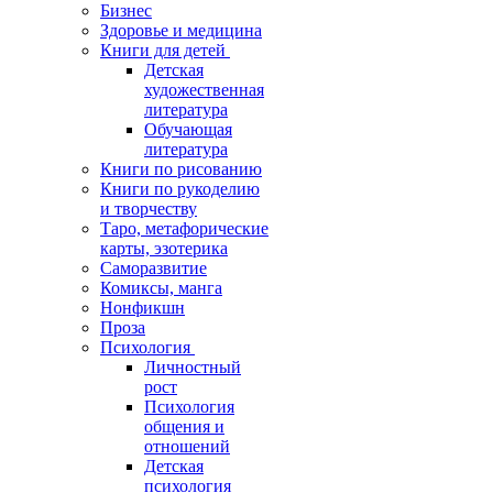
Бизнес
Здоровье и медицина
Книги для детей
Детская
художественная
литература
Обучающая
литература
Книги по рисованию
Книги по рукоделию
и творчеству
Таро, метафорические
карты, эзотерика
Саморазвитие
Комиксы, манга
Нонфикшн
Проза
Психология
Личностный
рост
Психология
общения и
отношений
Детская
психология