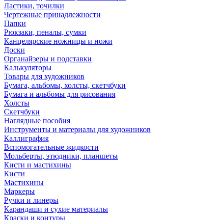
Ластики, точилки
Чертежные принадлежности
Папки
Рюкзаки, пеналы, сумки
Канцелярские ножницы и ножи
Доски
Органайзеры и подставки
Калькуляторы
Товары для художников
Бумага, альбомы, холсты, скетчбуки
Бумага и альбомы для рисования
Холсты
Скетчбуки
Наглядные пособия
Инструменты и материалы для художников
Каллиграфия
Вспомогательные жидкости
Мольберты, этюдники, планшеты
Кисти и мастихины
Кисти
Мастихины
Маркеры
Ручки и линеры
Карандаши и сухие материалы
Краски и контуры