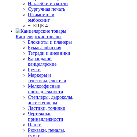
Наклейки и скотчи
Сургучная печать
Штампинг и
эмбоссинг
+ ЕЩЕ 4
Канцелярские товары
Блокноты и планеры
Бумага офисная
Тетради и дневники
Карандаши
канцелярские
Ручки
Маркеры и
текстовыделители
Мелкоофисные
принадлежности
Степлеры, дыроколы,
антистеплеры
Ластики, точилки
Чертежные
принадлежности
Папки
Рюкзаки, пеналы,
сумки