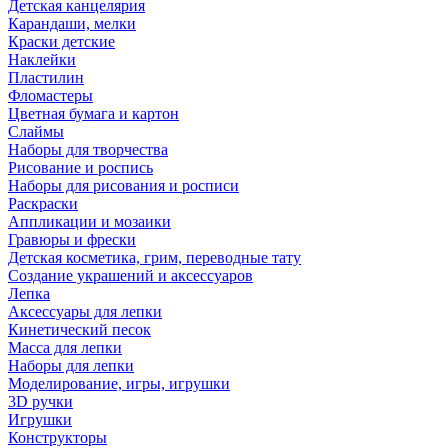
Детская канцелярия
Карандаши, мелки
Краски детские
Наклейки
Пластилин
Фломастеры
Цветная бумага и картон
Слаймы
Наборы для творчества
Рисование и роспись
Наборы для рисования и росписи
Раскраски
Аппликации и мозаики
Гравюры и фрески
Детская косметика, грим, переводные тату
Создание украшений и аксессуаров
Лепка
Аксессуары для лепки
Кинетический песок
Масса для лепки
Наборы для лепки
Моделирование, игры, игрушки
3D ручки
Игрушки
Конструкторы