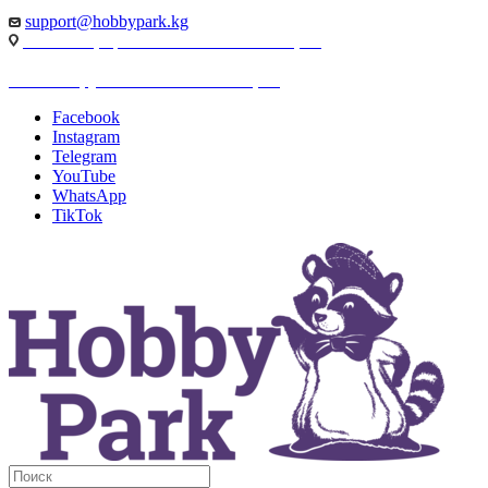
support@hobbypark.kg
г. Бишкек, пр-т. Чынгыза Айтматова, 91
г. Бишкек, ул. Якова Логвиненко, 55
Facebook
Instagram
Telegram
YouTube
WhatsApp
TikTok