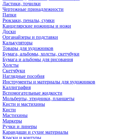
Ластики, точилки
Чертежные принадлежности
Папки
Рюкзаки, пеналы, сумки
Канцелярские ножницы и ножи
Доски
Органайзеры и подставки
Калькуляторы
Товары для художников
Бумага, альбомы, холсты, скетчбуки
Бумага и альбомы для рисования
Холсты
Скетчбуки
Наглядные пособия
Инструменты и материалы для художников
Каллиграфия
Вспомогательные жидкости
Мольберты, этюдники, планшеты
Кисти и мастихины
Кисти
Мастихины
Маркеры
Ручки и линеры
Карандаши и сухие материалы
Краски и контуры