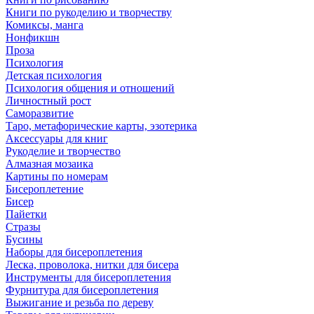
Книги по рукоделию и творчеству
Комиксы, манга
Нонфикшн
Проза
Психология
Детская психология
Психология общения и отношений
Личностный рост
Саморазвитие
Таро, метафорические карты, эзотерика
Аксессуары для книг
Рукоделие и творчество
Алмазная мозаика
Картины по номерам
Бисероплетение
Бисер
Пайетки
Стразы
Бусины
Наборы для бисероплетения
Леска, проволока, нитки для бисера
Инструменты для бисероплетения
Фурнитура для бисероплетения
Выжигание и резьба по дереву