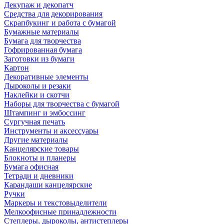
Декупаж и декопатч
Средства для декорирования
Скрапбукинг и работа с бумагой
Бумажные материалы
Бумага для творчества
Гофрированная бумага
Заготовки из бумаги
Картон
Декоративные элементы
Дыроколы и резаки
Наклейки и скотчи
Наборы для творчества с бумагой
Штампинг и эмбоссинг
Сургучная печать
Инструменты и аксессуары
Другие материалы
Канцелярские товары
Блокноты и планеры
Бумага офисная
Тетради и дневники
Карандаши канцелярские
Ручки
Маркеры и текстовыделители
Мелкоофисные принадлежности
Степлеры, дыроколы, антистеплеры