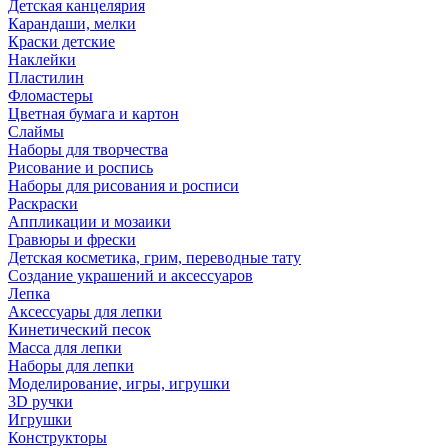
Детская канцелярия
Карандаши, мелки
Краски детские
Наклейки
Пластилин
Фломастеры
Цветная бумага и картон
Слаймы
Наборы для творчества
Рисование и роспись
Наборы для рисования и росписи
Раскраски
Аппликации и мозаики
Гравюры и фрески
Детская косметика, грим, переводные тату
Создание украшений и аксессуаров
Лепка
Аксессуары для лепки
Кинетический песок
Масса для лепки
Наборы для лепки
Моделирование, игры, игрушки
3D ручки
Игрушки
Конструкторы