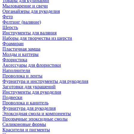
Товары для кулинарии
Мыловарение и свечи
Органайзеры для рукоделия
Фетр
Фелтинг (валяние)
Шерсть
Инструменты для валяния
Наборы для творчества из шерсти
Фоамиран
Пластичная замша
Молды и каттеры
Флористика
Аксессуары для флористики
Наполнители
Проволока и ленты
Фурнитура и инструменты для рукоделия
Заготовки для украшений
Инструменты для рукоделия
Подвески
Проволока и канитель
Фурнитура для рукоделия
Эпоксидная смола и компоненты
Прозрачные эпоксидные смолы
Силиконовые формы
Красители и пигменты