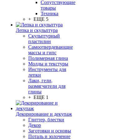
Сопутствующие
товары
Техника
+ ЕЩЕ 5
Лепка и скульптура
Скульптурный
пластилин
Самоотвердевающие
массы и гипс
Полимерная глина
Молды и текстуры
Инструменты для
лепки
Лаки, гели,
размягчители для
глины
+ ЕЩЕ 1
Декорирование и декупаж
Глиттер, блестки
Декор
Заготовки и основы
Поталь и золочение