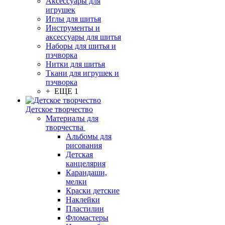
Аксессуары для
игрушек
Иглы для шитья
Инструменты и
аксессуары для шитья
Наборы для шитья и
пэчворка
Нитки для шитья
Ткани для игрушек и
пэчворка
+ ЕЩЕ 1
Детское творчество
Материалы для
творчества
Альбомы для
рисования
Детская
канцелярия
Карандаши,
мелки
Краски детские
Наклейки
Пластилин
Фломастеры