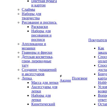
Цветная бумага
и картон
Слаймы
Наборы для
творчества
Рисование и роспись
Раскраски
Наборы для
рисования и
росписи
Покупател
Аппликации и
мозаики
Как
Гравюры и фрески
заказ
Детская косметика,
Спос
грим, переводные
опла
тату
Спос
Создание украшений
дост
и аксессуаров
Бону
Лепка
Полезное
карта
Акции
Масса для лепки
Hobb
Аксессуары для
Усло
лепки
возвр
Наборы для
Вопр
лепки
ответ
Кинетический
Оста