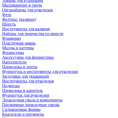
Товары для кулинарии
Мыловарение и свечи
Органайзеры для рукоделия
Фетр
Фелтинг (валяние)
Шерсть
Инструменты для валяния
Наборы для творчества из шерсти
Фоамиран
Пластичная замша
Молды и каттеры
Флористика
Аксессуары для флористики
Наполнители
Проволока и ленты
Фурнитура и инструменты для рукоделия
Заготовки для украшений
Инструменты для рукоделия
Подвески
Проволока и канитель
Фурнитура для рукоделия
Эпоксидная смола и компоненты
Прозрачные эпоксидные смолы
Силиконовые формы
Красители и пигменты