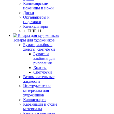
Канцелярские
ножницы и ножи
Доски
Органайзеры и
подставки
Калькуляторы
+ ЕЩЕ 11
Товары для художников
Бумага, альбомы,
холсты, скетчбуки
Бумага и
альбомы для
рисования
Холсты
Скетчбуки
Вспомогательные
жидкости
Инструменты и
материалы для
художников
Каллиграфия
Карандаши и сухие
материалы
Краски и контуры