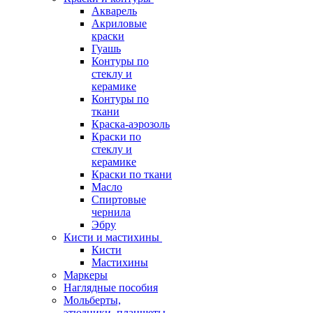
Акварель
Акриловые
краски
Гуашь
Контуры по
стеклу и
керамике
Контуры по
ткани
Краска-аэрозоль
Краски по
стеклу и
керамике
Краски по ткани
Масло
Спиртовые
чернила
Эбру
Кисти и мастихины
Кисти
Мастихины
Маркеры
Наглядные пособия
Мольберты,
этюдники, планшеты