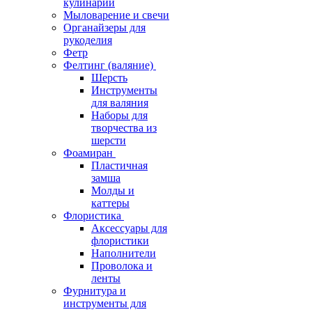
кулинарии
Мыловарение и свечи
Органайзеры для
рукоделия
Фетр
Фелтинг (валяние)
Шерсть
Инструменты
для валяния
Наборы для
творчества из
шерсти
Фоамиран
Пластичная
замша
Молды и
каттеры
Флористика
Аксессуары для
флористики
Наполнители
Проволока и
ленты
Фурнитура и
инструменты для