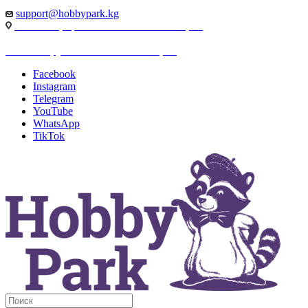
support@hobbypark.kg
г. Бишкек, пр-т. Чынгыза Айтматова, 91
г. Бишкек, ул. Якова Логвиненко, 55
Facebook
Instagram
Telegram
YouTube
WhatsApp
TikTok