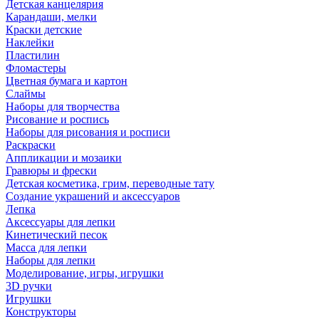
Детская канцелярия
Карандаши, мелки
Краски детские
Наклейки
Пластилин
Фломастеры
Цветная бумага и картон
Слаймы
Наборы для творчества
Рисование и роспись
Наборы для рисования и росписи
Раскраски
Аппликации и мозаики
Гравюры и фрески
Детская косметика, грим, переводные тату
Создание украшений и аксессуаров
Лепка
Аксессуары для лепки
Кинетический песок
Масса для лепки
Наборы для лепки
Моделирование, игры, игрушки
3D ручки
Игрушки
Конструкторы