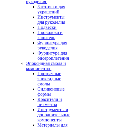
рукоделия
Заготовки для
украшений
Инструменты
для рукоделия
Подвески
Проволока и
канитель
Фурнитура для
рукоделия
Фурнитура для
бисероплетения
Эпоксидная смола и
компоненты
Прозрачные
эпоксидные
смолы
Силиконовые
формы
Красители и
пигменты
Инструменты и
дополнительные
компоненты
Материалы для