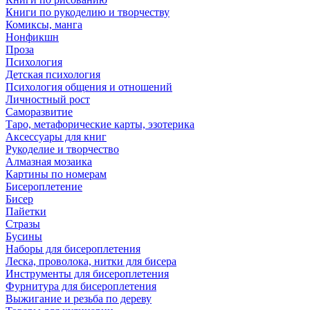
Книги по рукоделию и творчеству
Комиксы, манга
Нонфикшн
Проза
Психология
Детская психология
Психология общения и отношений
Личностный рост
Саморазвитие
Таро, метафорические карты, эзотерика
Аксессуары для книг
Рукоделие и творчество
Алмазная мозаика
Картины по номерам
Бисероплетение
Бисер
Пайетки
Стразы
Бусины
Наборы для бисероплетения
Леска, проволока, нитки для бисера
Инструменты для бисероплетения
Фурнитура для бисероплетения
Выжигание и резьба по дереву