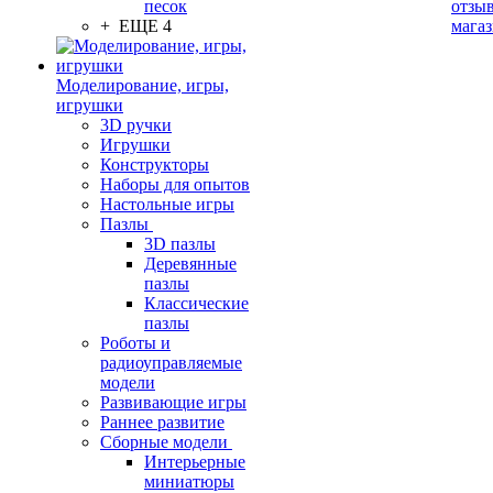
песок
отзыв
+ ЕЩЕ 4
мага
Моделирование, игры,
игрушки
3D ручки
Игрушки
Конструкторы
Наборы для опытов
Настольные игры
Пазлы
3D пазлы
Деревянные
пазлы
Классические
пазлы
Роботы и
радиоуправляемые
модели
Развивающие игры
Раннее развитие
Сборные модели
Интерьерные
миниатюры