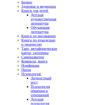
Бизнес
Здоровье и медицина
Книги для детей
Детская
художественная
литература
Обучающая
литература
Книги по рисованию
Книги по рукоделию
и творчеству
Таро, метафорические
карты, эзотерика
Саморазвитие
Комиксы, манга
Нонфикшн
Проза
Психология
Личностный
рост
Психология
общения и
отношений
Детская
психология