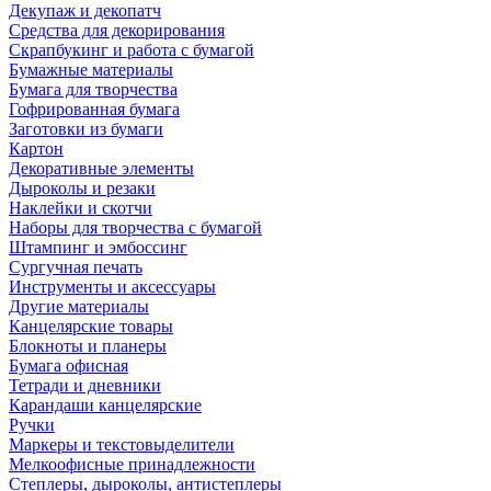
Декупаж и декопатч
Средства для декорирования
Скрапбукинг и работа с бумагой
Бумажные материалы
Бумага для творчества
Гофрированная бумага
Заготовки из бумаги
Картон
Декоративные элементы
Дыроколы и резаки
Наклейки и скотчи
Наборы для творчества с бумагой
Штампинг и эмбоссинг
Сургучная печать
Инструменты и аксессуары
Другие материалы
Канцелярские товары
Блокноты и планеры
Бумага офисная
Тетради и дневники
Карандаши канцелярские
Ручки
Маркеры и текстовыделители
Мелкоофисные принадлежности
Степлеры, дыроколы, антистеплеры