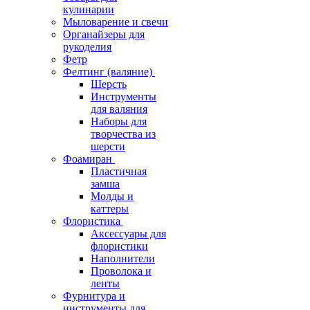
кулинарии
Мыловарение и свечи
Органайзеры для
рукоделия
Фетр
Фелтинг (валяние)
Шерсть
Инструменты
для валяния
Наборы для
творчества из
шерсти
Фоамиран
Пластичная
замша
Молды и
каттеры
Флористика
Аксессуары для
флористики
Наполнители
Проволока и
ленты
Фурнитура и
инструменты для