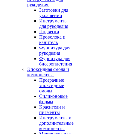
рукоделия
Заготовки для
украшений
Инструменты
для рукоделия
Подвески
Проволока и
канитель
Фурнитура для
рукоделия
Фурнитура для
бисероплетения
Эпоксидная смола и
компоненты
Прозрачные
эпоксидные
смолы
Силиконовые
формы
Красители и
пигменты
Инструменты и
дополнительные
компоненты
Материалы для