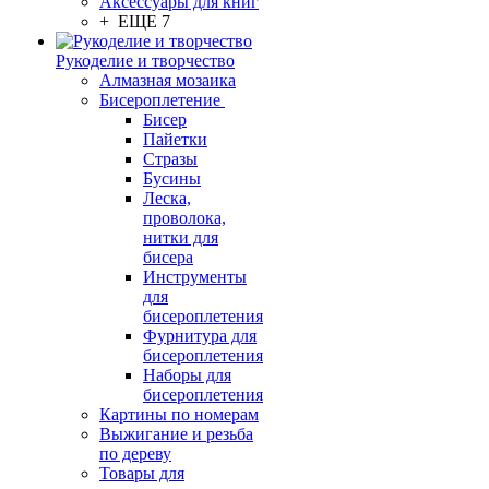
Аксессуары для книг
+ ЕЩЕ 7
Рукоделие и творчество
Алмазная мозаика
Бисероплетение
Бисер
Пайетки
Стразы
Бусины
Леска,
проволока,
нитки для
бисера
Инструменты
для
бисероплетения
Фурнитура для
бисероплетения
Наборы для
бисероплетения
Картины по номерам
Выжигание и резьба
по дереву
Товары для