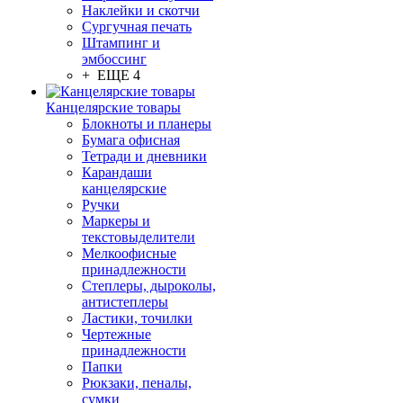
Наклейки и скотчи
Сургучная печать
Штампинг и
эмбоссинг
+ ЕЩЕ 4
Канцелярские товары
Блокноты и планеры
Бумага офисная
Тетради и дневники
Карандаши
канцелярские
Ручки
Маркеры и
текстовыделители
Мелкоофисные
принадлежности
Степлеры, дыроколы,
антистеплеры
Ластики, точилки
Чертежные
принадлежности
Папки
Рюкзаки, пеналы,
сумки