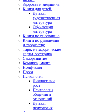
Здоровье и медицина
Книги для детей
Детская
художественная
литература
Обучающая
литература
Книги по рисованию
Книги по рукоделию
и творчеству
Таро, метафорические
карты, эзотерика
Саморазвитие
Комиксы, манга
Нонфикшн
Проза
Психология
Личностный
рост
Психология
общения и
отношений
Детская
психология