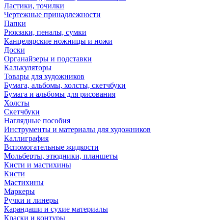
Ластики, точилки
Чертежные принадлежности
Папки
Рюкзаки, пеналы, сумки
Канцелярские ножницы и ножи
Доски
Органайзеры и подставки
Калькуляторы
Товары для художников
Бумага, альбомы, холсты, скетчбуки
Бумага и альбомы для рисования
Холсты
Скетчбуки
Наглядные пособия
Инструменты и материалы для художников
Каллиграфия
Вспомогательные жидкости
Мольберты, этюдники, планшеты
Кисти и мастихины
Кисти
Мастихины
Маркеры
Ручки и линеры
Карандаши и сухие материалы
Краски и контуры