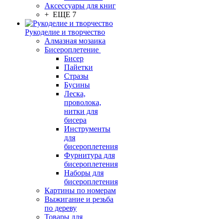
Аксессуары для книг
+ ЕЩЕ 7
Рукоделие и творчество
Алмазная мозаика
Бисероплетение
Бисер
Пайетки
Стразы
Бусины
Леска,
проволока,
нитки для
бисера
Инструменты
для
бисероплетения
Фурнитура для
бисероплетения
Наборы для
бисероплетения
Картины по номерам
Выжигание и резьба
по дереву
Товары для