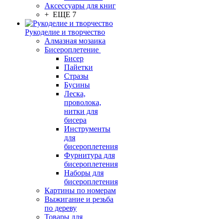
Аксессуары для книг
+ ЕЩЕ 7
Рукоделие и творчество
Алмазная мозаика
Бисероплетение
Бисер
Пайетки
Стразы
Бусины
Леска,
проволока,
нитки для
бисера
Инструменты
для
бисероплетения
Фурнитура для
бисероплетения
Наборы для
бисероплетения
Картины по номерам
Выжигание и резьба
по дереву
Товары для