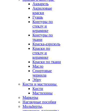
Акварель
Акриловые
краски
Гуашь
Контуры по
стеклу и
керамике
Контуры по
ткани
Краска-аэрозоль
Краски по
стеклу и
керамике
Краски по ткани
Масло
Спиртовые
чернила
Эбру
Кисти и мастихины
Кисти
Мастихины
Маркеры
Наглядные пособия
Мольберты,
этюдники, планшеты