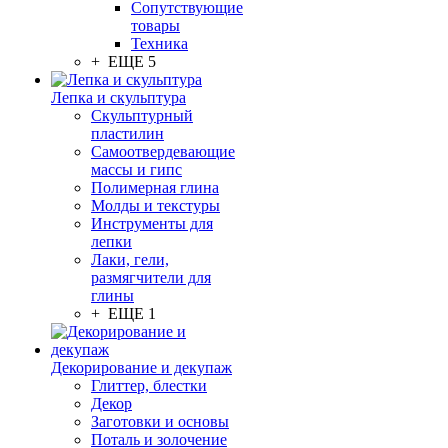
Сопутствующие
товары
Техника
+ ЕЩЕ 5
Лепка и скульптура
Скульптурный
пластилин
Самоотвердевающие
массы и гипс
Полимерная глина
Молды и текстуры
Инструменты для
лепки
Лаки, гели,
размягчители для
глины
+ ЕЩЕ 1
Декорирование и декупаж
Глиттер, блестки
Декор
Заготовки и основы
Поталь и золочение