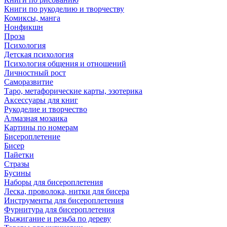
Книги по рукоделию и творчеству
Комиксы, манга
Нонфикшн
Проза
Психология
Детская психология
Психология общения и отношений
Личностный рост
Саморазвитие
Таро, метафорические карты, эзотерика
Аксессуары для книг
Рукоделие и творчество
Алмазная мозаика
Картины по номерам
Бисероплетение
Бисер
Пайетки
Стразы
Бусины
Наборы для бисероплетения
Леска, проволока, нитки для бисера
Инструменты для бисероплетения
Фурнитура для бисероплетения
Выжигание и резьба по дереву