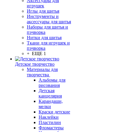
Аксессуары для
игрушек
Иглы для шитья
Инструменты и
аксессуары для шитья
Наборы для шитья и
пэчворка
Нитки для шитья
Ткани для игрушек и
пэчворка
+ ЕЩЕ 1
Детское творчество
Материалы для
творчества
Альбомы для
рисования
Детская
канцелярия
Карандаши,
мелки
Краски детские
Наклейки
Пластилин
Фломастеры