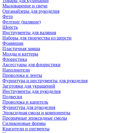
Товары для кулинарии
Мыловарение и свечи
Органайзеры для рукоделия
Фетр
Фелтинг (валяние)
Шерсть
Инструменты для валяния
Наборы для творчества из шерсти
Фоамиран
Пластичная замша
Молды и каттеры
Флористика
Аксессуары для флористики
Наполнители
Проволока и ленты
Фурнитура и инструменты для рукоделия
Заготовки для украшений
Инструменты для рукоделия
Подвески
Проволока и канитель
Фурнитура для рукоделия
Эпоксидная смола и компоненты
Прозрачные эпоксидные смолы
Силиконовые формы
Красители и пигменты