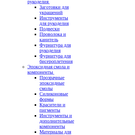
рукоделия
Заготовки для
украшений
Инструменты
для рукоделия
Подвески
Проволока и
канитель
Фурнитура для
рукоделия
Фурнитура для
бисероплетения
Эпоксидная смола и
компоненты
Прозрачные
эпоксидные
смолы
Силиконовые
формы
Красители и
пигменты
Инструменты и
дополнительные
компоненты
Материалы для