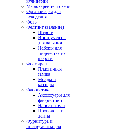
кулинарии
Мыловарение и свечи
Органайзеры для
рукоделия
Фетр
Фелтинг (валяние)
Шерсть
Инструменты
для валяния
Наборы для
творчества из
шерсти
Фоамиран
Пластичная
замша
Молды и
каттеры
Флористика
Аксессуары для
флористики
Наполнители
Проволока и
ленты
Фурнитура и
инструменты для