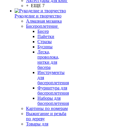
Аксессуары для книг
+ ЕЩЕ 7
Рукоделие и творчество
Алмазная мозаика
Бисероплетение
Бисер
Пайетки
Стразы
Бусины
Леска,
проволока,
нитки для
бисера
Инструменты
для
бисероплетения
Фурнитура для
бисероплетения
Наборы для
бисероплетения
Картины по номерам
Выжигание и резьба
по дереву
Товары для