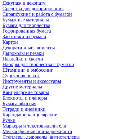
Декупаж и декопатч
Средства для декорирования
Скрапбукинг и работа с бумагой
Бумажные материалы
Бумага для творчества
Гофрированная бумага
Заготовки из бумаги
Картон
Декоративные элементы
Дыроколы и резаки
Наклейки и скотчи
Наборы для творчества с бумагой
Штампинг и эмбоссинг
Сургучная печать
Инструменты и аксессуары
Другие материалы
Канцелярские товары
Блокноты и планеры
Бумага офисная
Тетради и дневники
Карандаши канцелярские
Ручки
Маркеры и текстовыделители
Мелкоофисные принадлежности
Степлеры, дыроколы, антистеплеры