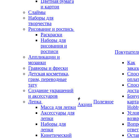
Цветная бумага
и картон
Слаймы
Наборы для
творчества
Рисование и роспись
Раскраски
Наборы для
рисования и
росписи
Покупател
Аппликации и
мозаики
Как
Гравюры и фрески
заказ
Детская косметика,
Спос
грим, переводные
опла
тату
Спос
Создание украшений
дост
и аксессуаров
Бону
Лепка
Полезное
карта
Акции
Масса для лепки
Hobb
Аксессуары для
Усло
лепки
возвр
Наборы для
Вопр
лепки
ответ
Кинетический
Оста