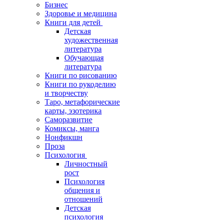
Бизнес
Здоровье и медицина
Книги для детей
Детская
художественная
литература
Обучающая
литература
Книги по рисованию
Книги по рукоделию
и творчеству
Таро, метафорические
карты, эзотерика
Саморазвитие
Комиксы, манга
Нонфикшн
Проза
Психология
Личностный
рост
Психология
общения и
отношений
Детская
психология