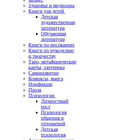
Здоровье и медицина
Книги для детей
Детская
художественная
литература
Обучающая
литература
Книги по рисованию
Книги по рукоделию
и творчеству
Таро, метафорические
карты, эзотерика
Саморазвитие
Комиксы, манга
Нонфикшн
Проза
Психология
Личностный
рост
Психология
общения и
отношений
Детская
психология