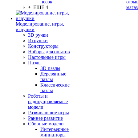
песок
отзыв
+ ЕЩЕ 4
мага
Моделирование, игры,
игрушки
3D ручки
Игрушки
Конструкторы
Наборы для опытов
Настольные игры
Пазлы
3D пазлы
Деревянные
пазлы
Классические
пазлы
Роботы и
радиоуправляемые
модели
Развивающие игры
Раннее развитие
Сборные модели
Интерьерные
миниатюры