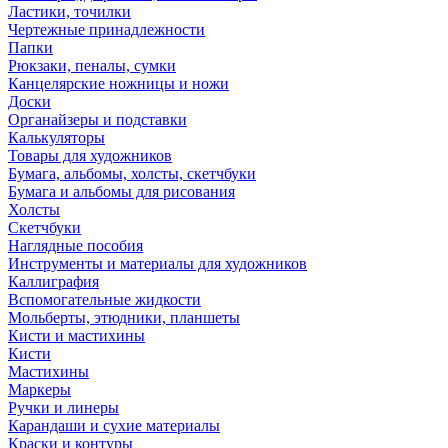
Ластики, точилки
Чертежные принадлежности
Папки
Рюкзаки, пеналы, сумки
Канцелярские ножницы и ножи
Доски
Органайзеры и подставки
Калькуляторы
Товары для художников
Бумага, альбомы, холсты, скетчбуки
Бумага и альбомы для рисования
Холсты
Скетчбуки
Наглядные пособия
Инструменты и материалы для художников
Каллиграфия
Вспомогательные жидкости
Мольберты, этюдники, планшеты
Кисти и мастихины
Кисти
Мастихины
Маркеры
Ручки и линеры
Карандаши и сухие материалы
Краски и контуры