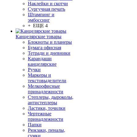
Наклейки и скотчи
Сургучная печать
Штампинг и
эмбоссинг
+ ЕЩЕ 4
Канцелярские товары
Блокноты и планеры
Бумага офисная
Тетради и дневники
Карандаши
канцелярские
Ручки
Маркеры и
текстовыделители
Мелкоофисные
принадлежности
Степлеры, дыроколы,
антистеплеры
Ластики, точилки
Чертежные
принадлежности
Папки
Рюкзаки, пеналы,
сумки