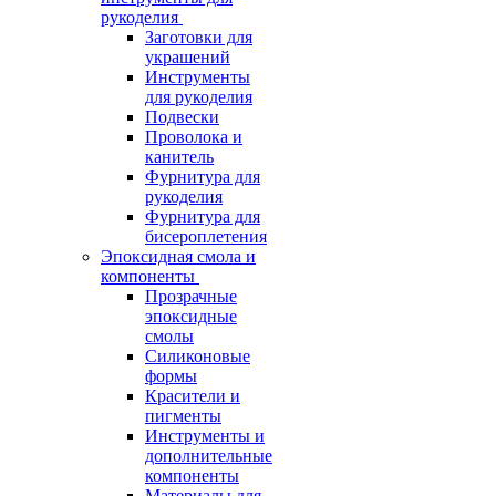
рукоделия
Заготовки для
украшений
Инструменты
для рукоделия
Подвески
Проволока и
канитель
Фурнитура для
рукоделия
Фурнитура для
бисероплетения
Эпоксидная смола и
компоненты
Прозрачные
эпоксидные
смолы
Силиконовые
формы
Красители и
пигменты
Инструменты и
дополнительные
компоненты
Материалы для