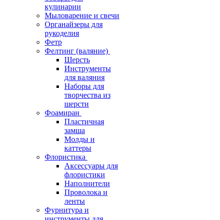
кулинарии
Мыловарение и свечи
Органайзеры для
рукоделия
Фетр
Фелтинг (валяние)
Шерсть
Инструменты
для валяния
Наборы для
творчества из
шерсти
Фоамиран
Пластичная
замша
Молды и
каттеры
Флористика
Аксессуары для
флористики
Наполнители
Проволока и
ленты
Фурнитура и
инструменты для