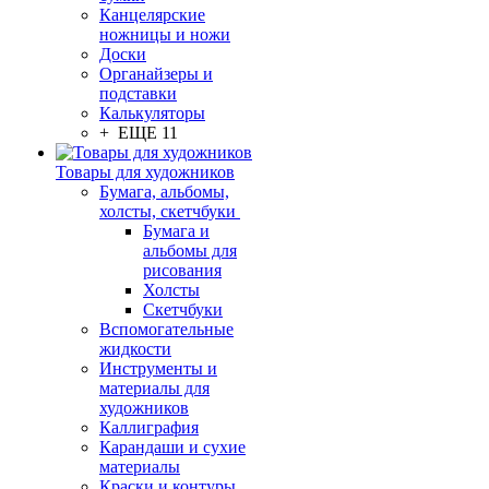
Канцелярские
ножницы и ножи
Доски
Органайзеры и
подставки
Калькуляторы
+ ЕЩЕ 11
Товары для художников
Бумага, альбомы,
холсты, скетчбуки
Бумага и
альбомы для
рисования
Холсты
Скетчбуки
Вспомогательные
жидкости
Инструменты и
материалы для
художников
Каллиграфия
Карандаши и сухие
материалы
Краски и контуры