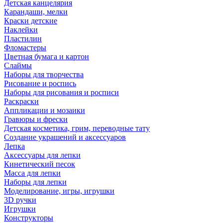
Детская канцелярия
Карандаши, мелки
Краски детские
Наклейки
Пластилин
Фломастеры
Цветная бумага и картон
Слаймы
Наборы для творчества
Рисование и роспись
Наборы для рисования и росписи
Раскраски
Аппликации и мозаики
Гравюры и фрески
Детская косметика, грим, переводные тату
Создание украшений и аксессуаров
Лепка
Аксессуары для лепки
Кинетический песок
Масса для лепки
Наборы для лепки
Моделирование, игры, игрушки
3D ручки
Игрушки
Конструкторы