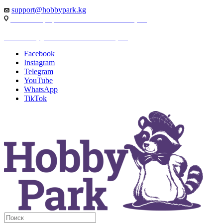
support@hobbypark.kg
г. Бишкек, пр-т. Чынгыза Айтматова, 91
г. Бишкек, ул. Якова Логвиненко, 55
Facebook
Instagram
Telegram
YouTube
WhatsApp
TikTok