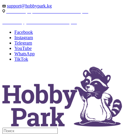
support@hobbypark.kg
г. Бишкек, пр-т. Чынгыза Айтматова, 91
г. Бишкек, ул. Якова Логвиненко, 55
Facebook
Instagram
Telegram
YouTube
WhatsApp
TikTok