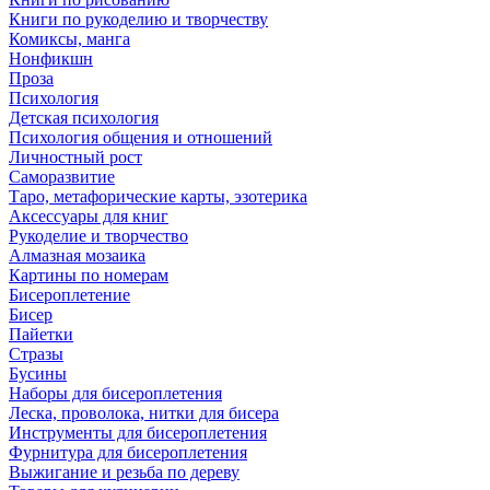
Книги по рукоделию и творчеству
Комиксы, манга
Нонфикшн
Проза
Психология
Детская психология
Психология общения и отношений
Личностный рост
Саморазвитие
Таро, метафорические карты, эзотерика
Аксессуары для книг
Рукоделие и творчество
Алмазная мозаика
Картины по номерам
Бисероплетение
Бисер
Пайетки
Стразы
Бусины
Наборы для бисероплетения
Леска, проволока, нитки для бисера
Инструменты для бисероплетения
Фурнитура для бисероплетения
Выжигание и резьба по дереву