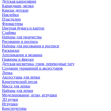
Детская канцелярия
Карандаши, мелки
Краски детские
Наклейки
Пластилин
Фломастеры
Цветная бумага и картон
Слаймы
Наборы для творчества
Рисование и роспись
Наборы для рисования и росписи
Раскраски
Аппликации и мозаики
Гравюры и фрески
Детская косметика, грим, переводные тату
Создание украшений и аксессуаров
Лепка
Аксессуары для лепки
Кинетический песок
Масса для лепки
Наборы для лепки
Моделирование, игры, игрушки
3D ручки
Игрушки
Конструкторы