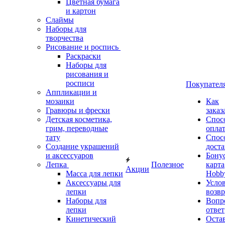
Цветная бумага
и картон
Слаймы
Наборы для
творчества
Рисование и роспись
Раскраски
Наборы для
рисования и
росписи
Покупател
Аппликации и
мозаики
Как
Гравюры и фрески
заказ
Детская косметика,
Спос
грим, переводные
опла
тату
Спос
Создание украшений
дост
и аксессуаров
Бону
Лепка
Полезное
карта
Акции
Масса для лепки
Hobb
Аксессуары для
Усло
лепки
возвр
Наборы для
Вопр
лепки
ответ
Кинетический
Оста