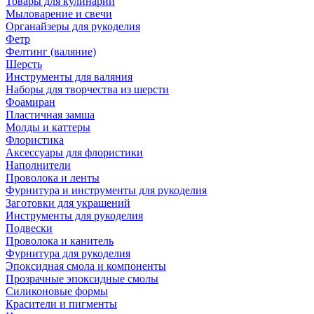
Товары для кулинарии
Мыловарение и свечи
Органайзеры для рукоделия
Фетр
Фелтинг (валяние)
Шерсть
Инструменты для валяния
Наборы для творчества из шерсти
Фоамиран
Пластичная замша
Молды и каттеры
Флористика
Аксессуары для флористики
Наполнители
Проволока и ленты
Фурнитура и инструменты для рукоделия
Заготовки для украшений
Инструменты для рукоделия
Подвески
Проволока и канитель
Фурнитура для рукоделия
Эпоксидная смола и компоненты
Прозрачные эпоксидные смолы
Силиконовые формы
Красители и пигменты