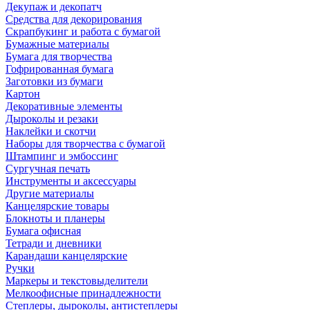
Декупаж и декопатч
Средства для декорирования
Скрапбукинг и работа с бумагой
Бумажные материалы
Бумага для творчества
Гофрированная бумага
Заготовки из бумаги
Картон
Декоративные элементы
Дыроколы и резаки
Наклейки и скотчи
Наборы для творчества с бумагой
Штампинг и эмбоссинг
Сургучная печать
Инструменты и аксессуары
Другие материалы
Канцелярские товары
Блокноты и планеры
Бумага офисная
Тетради и дневники
Карандаши канцелярские
Ручки
Маркеры и текстовыделители
Мелкоофисные принадлежности
Степлеры, дыроколы, антистеплеры