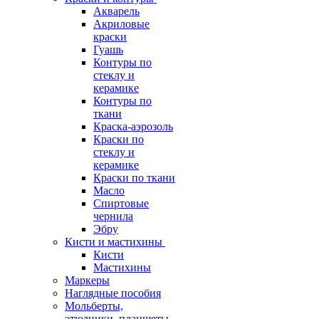
Акварель
Акриловые
краски
Гуашь
Контуры по
стеклу и
керамике
Контуры по
ткани
Краска-аэрозоль
Краски по
стеклу и
керамике
Краски по ткани
Масло
Спиртовые
чернила
Эбру
Кисти и мастихины
Кисти
Мастихины
Маркеры
Наглядные пособия
Мольберты,
этюдники, планшеты