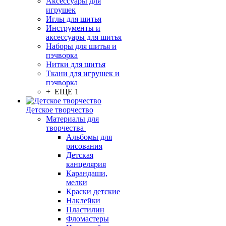
Аксессуары для
игрушек
Иглы для шитья
Инструменты и
аксессуары для шитья
Наборы для шитья и
пэчворка
Нитки для шитья
Ткани для игрушек и
пэчворка
+ ЕЩЕ 1
Детское творчество
Материалы для
творчества
Альбомы для
рисования
Детская
канцелярия
Карандаши,
мелки
Краски детские
Наклейки
Пластилин
Фломастеры