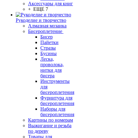
Аксессуары для книг
+ ЕЩЕ 7
Рукоделие и творчество
Алмазная мозаика
Бисероплетение
Бисер
Пайетки
Стразы
Бусины
Леска,
проволока,
нитки для
бисера
Инструменты
для
бисероплетения
Фурнитура для
бисероплетения
Наборы для
бисероплетения
Картины по номерам
Выжигание и резьба
по дереву
Товары для