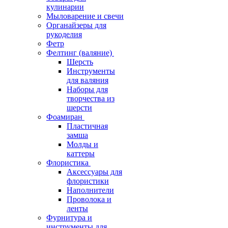
кулинарии
Мыловарение и свечи
Органайзеры для
рукоделия
Фетр
Фелтинг (валяние)
Шерсть
Инструменты
для валяния
Наборы для
творчества из
шерсти
Фоамиран
Пластичная
замша
Молды и
каттеры
Флористика
Аксессуары для
флористики
Наполнители
Проволока и
ленты
Фурнитура и
инструменты для