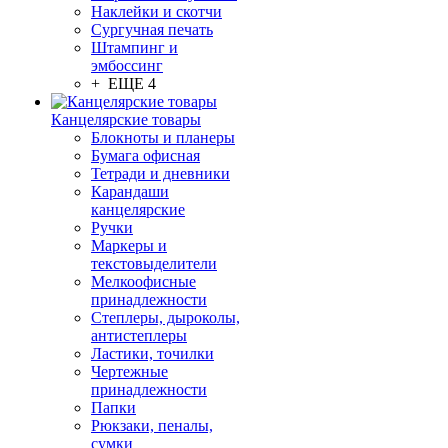
Наклейки и скотчи
Сургучная печать
Штампинг и
эмбоссинг
+ ЕЩЕ 4
Канцелярские товары
Блокноты и планеры
Бумага офисная
Тетради и дневники
Карандаши
канцелярские
Ручки
Маркеры и
текстовыделители
Мелкоофисные
принадлежности
Степлеры, дыроколы,
антистеплеры
Ластики, точилки
Чертежные
принадлежности
Папки
Рюкзаки, пеналы,
сумки