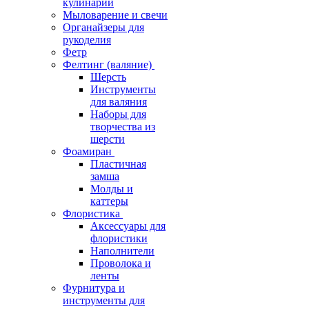
кулинарии
Мыловарение и свечи
Органайзеры для
рукоделия
Фетр
Фелтинг (валяние)
Шерсть
Инструменты
для валяния
Наборы для
творчества из
шерсти
Фоамиран
Пластичная
замша
Молды и
каттеры
Флористика
Аксессуары для
флористики
Наполнители
Проволока и
ленты
Фурнитура и
инструменты для