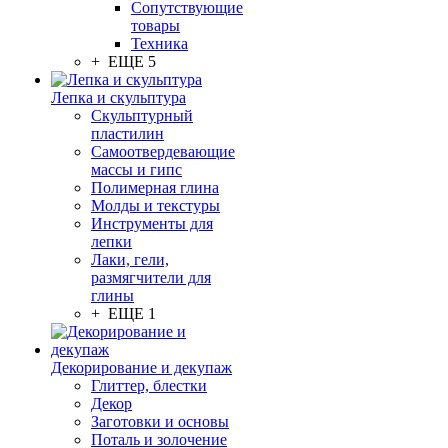
Сопутствующие
товары
Техника
+ ЕЩЕ 5
Лепка и скульптура
Скульптурный
пластилин
Самоотвердевающие
массы и гипс
Полимерная глина
Молды и текстуры
Инструменты для
лепки
Лаки, гели,
размягчители для
глины
+ ЕЩЕ 1
Декорирование и декупаж
Глиттер, блестки
Декор
Заготовки и основы
Поталь и золочение