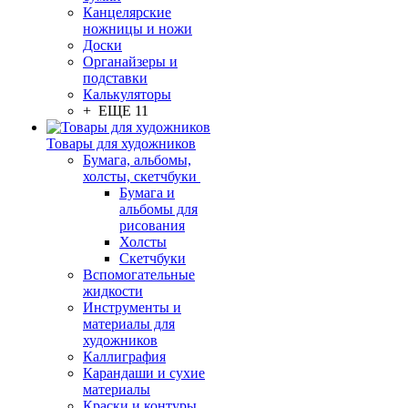
Канцелярские
ножницы и ножи
Доски
Органайзеры и
подставки
Калькуляторы
+ ЕЩЕ 11
Товары для художников
Бумага, альбомы,
холсты, скетчбуки
Бумага и
альбомы для
рисования
Холсты
Скетчбуки
Вспомогательные
жидкости
Инструменты и
материалы для
художников
Каллиграфия
Карандаши и сухие
материалы
Краски и контуры