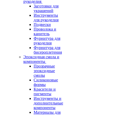
рукоделия
Заготовки для
украшений
Инструменты
для рукоделия
Подвески
Проволока и
канитель
Фурнитура для
рукоделия
Фурнитура для
бисероплетения
Эпоксидная смола и
компоненты
Прозрачные
эпоксидные
смолы
Силиконовые
формы
Красители и
пигменты
Инструменты и
дополнительные
компоненты
Материалы для