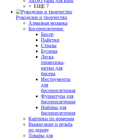
Аксессуары для книг
+ ЕЩЕ 7
Рукоделие и творчество
Алмазная мозаика
Бисероплетение
Бисер
Пайетки
Стразы
Бусины
Леска,
проволока,
нитки для
бисера
Инструменты
для
бисероплетения
Фурнитура для
бисероплетения
Наборы для
бисероплетения
Картины по номерам
Выжигание и резьба
по дереву
Товары для