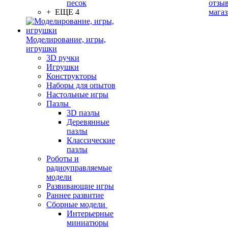
песок
отзыв
+ ЕЩЕ 4
мага
Моделирование, игры,
игрушки
3D ручки
Игрушки
Конструкторы
Наборы для опытов
Настольные игры
Пазлы
3D пазлы
Деревянные
пазлы
Классические
пазлы
Роботы и
радиоуправляемые
модели
Развивающие игры
Раннее развитие
Сборные модели
Интерьерные
миниатюры