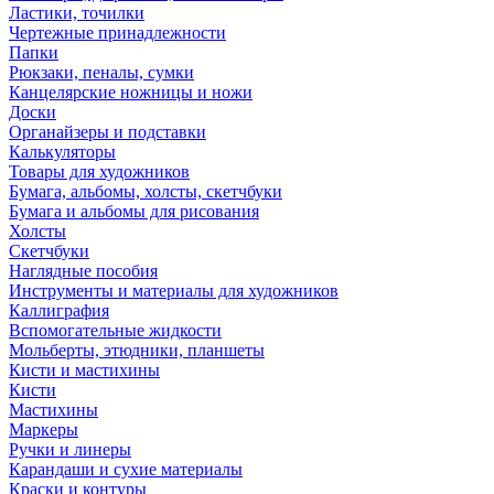
Ластики, точилки
Чертежные принадлежности
Папки
Рюкзаки, пеналы, сумки
Канцелярские ножницы и ножи
Доски
Органайзеры и подставки
Калькуляторы
Товары для художников
Бумага, альбомы, холсты, скетчбуки
Бумага и альбомы для рисования
Холсты
Скетчбуки
Наглядные пособия
Инструменты и материалы для художников
Каллиграфия
Вспомогательные жидкости
Мольберты, этюдники, планшеты
Кисти и мастихины
Кисти
Мастихины
Маркеры
Ручки и линеры
Карандаши и сухие материалы
Краски и контуры