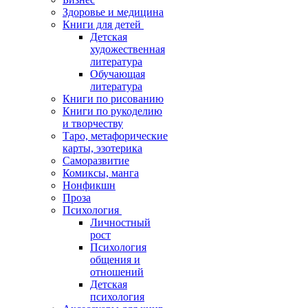
Здоровье и медицина
Книги для детей
Детская
художественная
литература
Обучающая
литература
Книги по рисованию
Книги по рукоделию
и творчеству
Таро, метафорические
карты, эзотерика
Саморазвитие
Комиксы, манга
Нонфикшн
Проза
Психология
Личностный
рост
Психология
общения и
отношений
Детская
психология