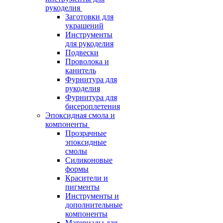
рукоделия
Заготовки для
украшений
Инструменты
для рукоделия
Подвески
Проволока и
канитель
Фурнитура для
рукоделия
Фурнитура для
бисероплетения
Эпоксидная смола и
компоненты
Прозрачные
эпоксидные
смолы
Силиконовые
формы
Красители и
пигменты
Инструменты и
дополнительные
компоненты
Материалы для