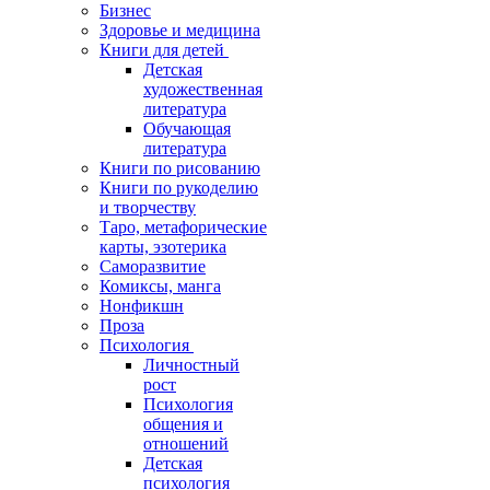
Бизнес
Здоровье и медицина
Книги для детей
Детская
художественная
литература
Обучающая
литература
Книги по рисованию
Книги по рукоделию
и творчеству
Таро, метафорические
карты, эзотерика
Саморазвитие
Комиксы, манга
Нонфикшн
Проза
Психология
Личностный
рост
Психология
общения и
отношений
Детская
психология