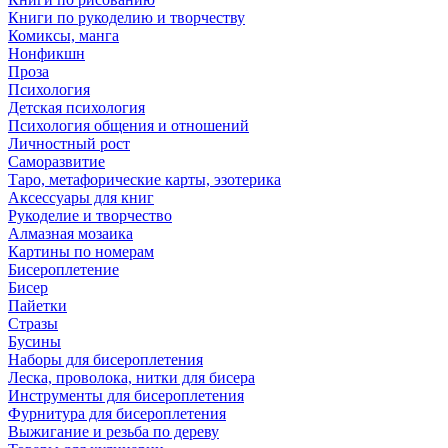
Книги по рукоделию и творчеству
Комиксы, манга
Нонфикшн
Проза
Психология
Детская психология
Психология общения и отношений
Личностный рост
Саморазвитие
Таро, метафорические карты, эзотерика
Аксессуары для книг
Рукоделие и творчество
Алмазная мозаика
Картины по номерам
Бисероплетение
Бисер
Пайетки
Стразы
Бусины
Наборы для бисероплетения
Леска, проволока, нитки для бисера
Инструменты для бисероплетения
Фурнитура для бисероплетения
Выжигание и резьба по дереву