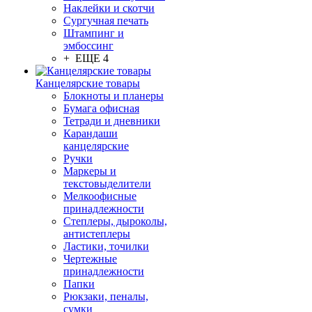
Наклейки и скотчи
Сургучная печать
Штампинг и
эмбоссинг
+ ЕЩЕ 4
Канцелярские товары
Блокноты и планеры
Бумага офисная
Тетради и дневники
Карандаши
канцелярские
Ручки
Маркеры и
текстовыделители
Мелкоофисные
принадлежности
Степлеры, дыроколы,
антистеплеры
Ластики, точилки
Чертежные
принадлежности
Папки
Рюкзаки, пеналы,
сумки