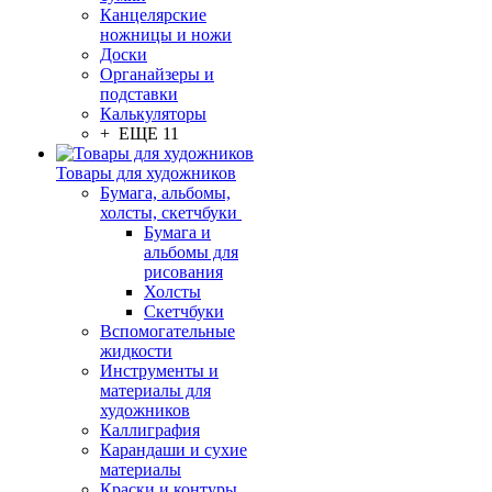
Канцелярские
ножницы и ножи
Доски
Органайзеры и
подставки
Калькуляторы
+ ЕЩЕ 11
Товары для художников
Бумага, альбомы,
холсты, скетчбуки
Бумага и
альбомы для
рисования
Холсты
Скетчбуки
Вспомогательные
жидкости
Инструменты и
материалы для
художников
Каллиграфия
Карандаши и сухие
материалы
Краски и контуры