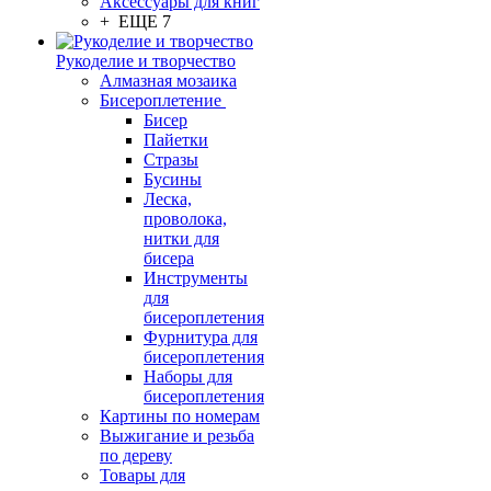
Аксессуары для книг
+ ЕЩЕ 7
Рукоделие и творчество
Алмазная мозаика
Бисероплетение
Бисер
Пайетки
Стразы
Бусины
Леска,
проволока,
нитки для
бисера
Инструменты
для
бисероплетения
Фурнитура для
бисероплетения
Наборы для
бисероплетения
Картины по номерам
Выжигание и резьба
по дереву
Товары для