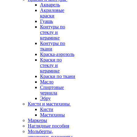
Акварель
Акриловые
краски
Гуашь
Контуры по
стеклу и
керамике
Контуры по
ткани
Краска-аэрозоль
Краски по
стеклу и
керамике
Краски по ткани
Масло
Спиртовые
чернила
Эбру
Кисти и мастихины
Кисти
Мастихины
Маркеры
Наглядные пособия
Мольберты,
этюдники, планшеты