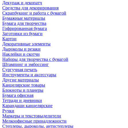
Декупаж и декопатч
Средства для декорирования
Скрапбукинг и работа с бумагой
Бумажные материалы
Бумага для творчества
Гофрированная бумага
Заготовки из бумаги
Картон
Декоративные элементы
Дыроколы и резаки
Наклейки и скотчи
Наборы для творчества с бумагой
Штампинг и эмбоссинг
Сургучная печать
Инструменты и аксессуары
Другие материалы
Канцелярские товары
Блокноты и планеры
Бумага офисная
Тетради и дневники
Карандаши канцелярские
Ручки
Маркеры и текстовыделители
Мелкоофисные принадлежности
Степлеры, дыроколы, антистеплеры