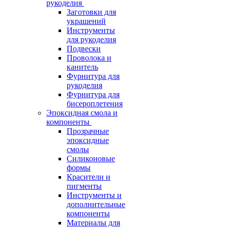
рукоделия
Заготовки для
украшений
Инструменты
для рукоделия
Подвески
Проволока и
канитель
Фурнитура для
рукоделия
Фурнитура для
бисероплетения
Эпоксидная смола и
компоненты
Прозрачные
эпоксидные
смолы
Силиконовые
формы
Красители и
пигменты
Инструменты и
дополнительные
компоненты
Материалы для