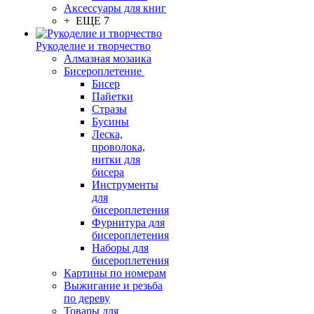
Аксессуары для книг
+ ЕЩЕ 7
Рукоделие и творчество
Алмазная мозаика
Бисероплетение
Бисер
Пайетки
Стразы
Бусины
Леска,
проволока,
нитки для
бисера
Инструменты
для
бисероплетения
Фурнитура для
бисероплетения
Наборы для
бисероплетения
Картины по номерам
Выжигание и резьба
по дереву
Товары для