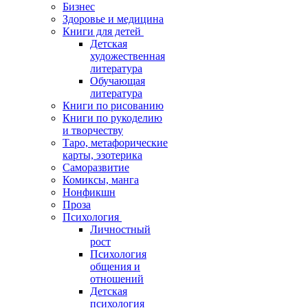
Бизнес
Здоровье и медицина
Книги для детей
Детская
художественная
литература
Обучающая
литература
Книги по рисованию
Книги по рукоделию
и творчеству
Таро, метафорические
карты, эзотерика
Саморазвитие
Комиксы, манга
Нонфикшн
Проза
Психология
Личностный
рост
Психология
общения и
отношений
Детская
психология