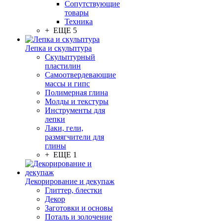
Сопутствующие
товары
Техника
+ ЕЩЕ 5
Лепка и скульптура
Скульптурный
пластилин
Самоотвердевающие
массы и гипс
Полимерная глина
Молды и текстуры
Инструменты для
лепки
Лаки, гели,
размягчители для
глины
+ ЕЩЕ 1
Декорирование и декупаж
Глиттер, блестки
Декор
Заготовки и основы
Поталь и золочение