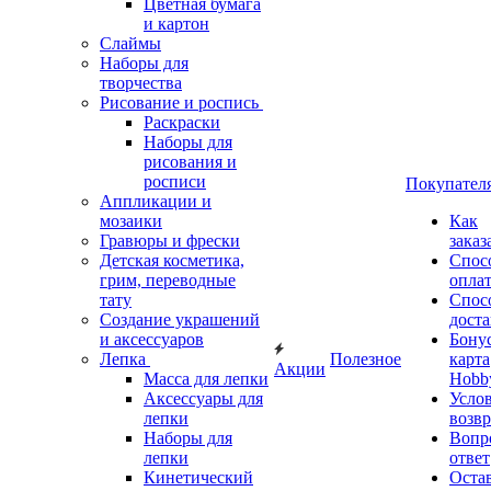
Цветная бумага
и картон
Слаймы
Наборы для
творчества
Рисование и роспись
Раскраски
Наборы для
рисования и
росписи
Покупател
Аппликации и
мозаики
Как
Гравюры и фрески
заказ
Детская косметика,
Спос
грим, переводные
опла
тату
Спос
Создание украшений
дост
и аксессуаров
Бону
Лепка
Полезное
карта
Акции
Масса для лепки
Hobb
Аксессуары для
Усло
лепки
возвр
Наборы для
Вопр
лепки
ответ
Кинетический
Оста