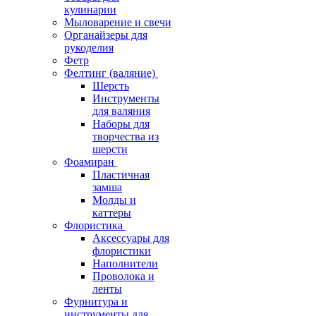
кулинарии
Мыловарение и свечи
Органайзеры для
рукоделия
Фетр
Фелтинг (валяние)
Шерсть
Инструменты
для валяния
Наборы для
творчества из
шерсти
Фоамиран
Пластичная
замша
Молды и
каттеры
Флористика
Аксессуары для
флористики
Наполнители
Проволока и
ленты
Фурнитура и
инструменты для