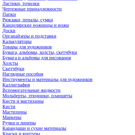
Ластики, точилки
Чертежные принадлежности
Папки
Рюкзаки, пеналы, сумки
Канцелярские ножницы и ножи
Доски
Органайзеры и подставки
Калькуляторы
Товары для художников
Бумага, альбомы, холсты, скетчбуки
Бумага и альбомы для рисования
Холсты
Скетчбуки
Наглядные пособия
Инструменты и материалы для художников
Каллиграфия
Вспомогательные жидкости
Мольберты, этюдники, планшеты
Кисти и мастихины
Кисти
Мастихины
Маркеры
Ручки и линеры
Карандаши и сухие материалы
Краски и контуры