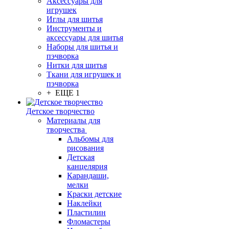
Аксессуары для
игрушек
Иглы для шитья
Инструменты и
аксессуары для шитья
Наборы для шитья и
пэчворка
Нитки для шитья
Ткани для игрушек и
пэчворка
+ ЕЩЕ 1
Детское творчество
Материалы для
творчества
Альбомы для
рисования
Детская
канцелярия
Карандаши,
мелки
Краски детские
Наклейки
Пластилин
Фломастеры