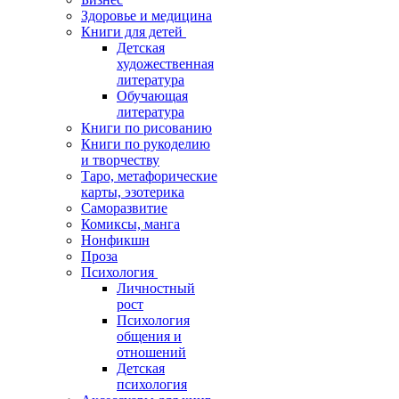
Здоровье и медицина
Книги для детей
Детская
художественная
литература
Обучающая
литература
Книги по рисованию
Книги по рукоделию
и творчеству
Таро, метафорические
карты, эзотерика
Саморазвитие
Комиксы, манга
Нонфикшн
Проза
Психология
Личностный
рост
Психология
общения и
отношений
Детская
психология