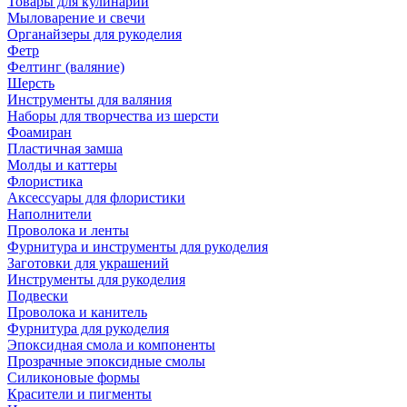
Товары для кулинарии
Мыловарение и свечи
Органайзеры для рукоделия
Фетр
Фелтинг (валяние)
Шерсть
Инструменты для валяния
Наборы для творчества из шерсти
Фоамиран
Пластичная замша
Молды и каттеры
Флористика
Аксессуары для флористики
Наполнители
Проволока и ленты
Фурнитура и инструменты для рукоделия
Заготовки для украшений
Инструменты для рукоделия
Подвески
Проволока и канитель
Фурнитура для рукоделия
Эпоксидная смола и компоненты
Прозрачные эпоксидные смолы
Силиконовые формы
Красители и пигменты