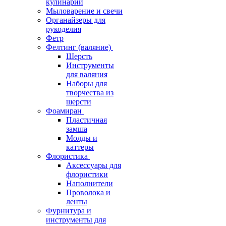
кулинарии
Мыловарение и свечи
Органайзеры для
рукоделия
Фетр
Фелтинг (валяние)
Шерсть
Инструменты
для валяния
Наборы для
творчества из
шерсти
Фоамиран
Пластичная
замша
Молды и
каттеры
Флористика
Аксессуары для
флористики
Наполнители
Проволока и
ленты
Фурнитура и
инструменты для