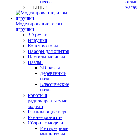
песок
отзыв
+ ЕЩЕ 4
мага
Моделирование, игры,
игрушки
3D ручки
Игрушки
Конструкторы
Наборы для опытов
Настольные игры
Пазлы
3D пазлы
Деревянные
пазлы
Классические
пазлы
Роботы и
радиоуправляемые
модели
Развивающие игры
Раннее развитие
Сборные модели
Интерьерные
миниатюры