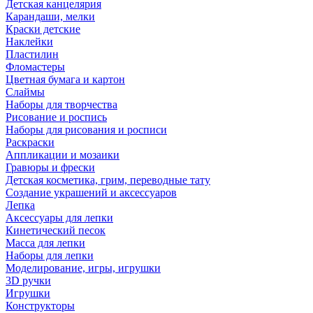
Детская канцелярия
Карандаши, мелки
Краски детские
Наклейки
Пластилин
Фломастеры
Цветная бумага и картон
Слаймы
Наборы для творчества
Рисование и роспись
Наборы для рисования и росписи
Раскраски
Аппликации и мозаики
Гравюры и фрески
Детская косметика, грим, переводные тату
Создание украшений и аксессуаров
Лепка
Аксессуары для лепки
Кинетический песок
Масса для лепки
Наборы для лепки
Моделирование, игры, игрушки
3D ручки
Игрушки
Конструкторы