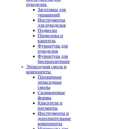
рукоделия
Заготовки для
украшений
Инструменты
для рукоделия
Подвески
Проволока и
канитель
Фурнитура для
рукоделия
Фурнитура для
бисероплетения
Эпоксидная смола и
компоненты
Прозрачные
эпоксидные
смолы
Силиконовые
формы
Красители и
пигменты
Инструменты и
дополнительные
компоненты
Материалы для