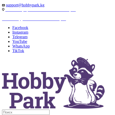
support@hobbypark.kg
г. Бишкек, пр-т. Чынгыза Айтматова, 91
г. Бишкек, ул. Якова Логвиненко, 55
Facebook
Instagram
Telegram
YouTube
WhatsApp
TikTok