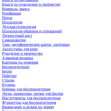
Книги по рукоделию и творчеству
Комиксы, манга
Нонфикшн
Проза
Психология
Детская психология
Психология общения и отношений
Личностный рост
Саморазвитие
Таро, метафорические карты, эзотерика
Аксессуары для книг
Рукоделие и творчество
Алмазная мозаика
Картины по номерам
Бисероплетение
Бисер
Пайетки
Стразы
Бусины
Наборы для бисероплетения
Леска, проволока, нитки для бисера
Инструменты для бисероплетения
Фурнитура для бисероплетения
Выжигание и резьба по дереву