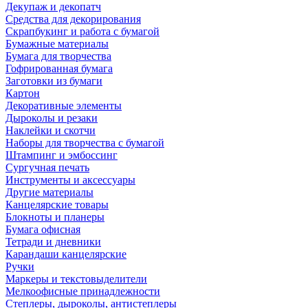
Декупаж и декопатч
Средства для декорирования
Скрапбукинг и работа с бумагой
Бумажные материалы
Бумага для творчества
Гофрированная бумага
Заготовки из бумаги
Картон
Декоративные элементы
Дыроколы и резаки
Наклейки и скотчи
Наборы для творчества с бумагой
Штампинг и эмбоссинг
Сургучная печать
Инструменты и аксессуары
Другие материалы
Канцелярские товары
Блокноты и планеры
Бумага офисная
Тетради и дневники
Карандаши канцелярские
Ручки
Маркеры и текстовыделители
Мелкоофисные принадлежности
Степлеры, дыроколы, антистеплеры