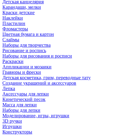
Детская канцелярия
Карандаши, мелки
Краски детские
Наклейки
Пластилин
Фломастеры
Цветная бумага и картон
Слаймы
Наборы для творчества
Рисование и роспись
Наборы для рисования и росписи
Раскраски
Аппликации и мозаики
Гравюры и фрески
Детская косметика, грим, переводные тату
Создание украшений и аксессуаров
Лепка
Аксессуары для лепки
Кинетический песок
Масса для лепки
Наборы для лепки
Моделирование, игры, игрушки
3D ручки
Игрушки
Конструкторы