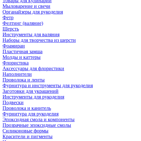
Товары для кулинарии
Мыловарение и свечи
Органайзеры для рукоделия
Фетр
Фелтинг (валяние)
Шерсть
Инструменты для валяния
Наборы для творчества из шерсти
Фоамиран
Пластичная замша
Молды и каттеры
Флористика
Аксессуары для флористики
Наполнители
Проволока и ленты
Фурнитура и инструменты для рукоделия
Заготовки для украшений
Инструменты для рукоделия
Подвески
Проволока и канитель
Фурнитура для рукоделия
Эпоксидная смола и компоненты
Прозрачные эпоксидные смолы
Силиконовые формы
Красители и пигменты