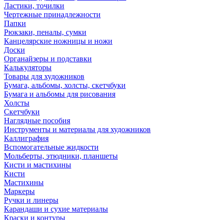
Ластики, точилки
Чертежные принадлежности
Папки
Рюкзаки, пеналы, сумки
Канцелярские ножницы и ножи
Доски
Органайзеры и подставки
Калькуляторы
Товары для художников
Бумага, альбомы, холсты, скетчбуки
Бумага и альбомы для рисования
Холсты
Скетчбуки
Наглядные пособия
Инструменты и материалы для художников
Каллиграфия
Вспомогательные жидкости
Мольберты, этюдники, планшеты
Кисти и мастихины
Кисти
Мастихины
Маркеры
Ручки и линеры
Карандаши и сухие материалы
Краски и контуры