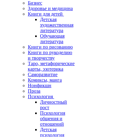
Бизнес
Здоровье и медицина
Книги для детей
Детская
художественная
литература
Обучающая
литература
Книги по рисованию
Книги по рукоделию
и творчеству
Таро, метафорические
карты, эзотерика
Саморазвитие
Комиксы, манга
Нонфикшн
Проза
Психология
Личностный
рост
Психология
общения и
отношений
Детская
психология