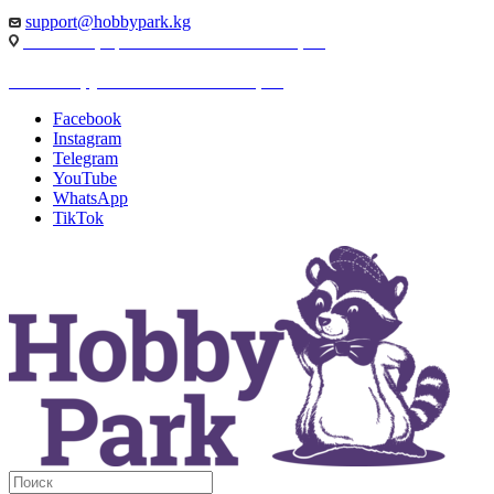
support@hobbypark.kg
г. Бишкек, пр-т. Чынгыза Айтматова, 91
г. Бишкек, ул. Якова Логвиненко, 55
Facebook
Instagram
Telegram
YouTube
WhatsApp
TikTok