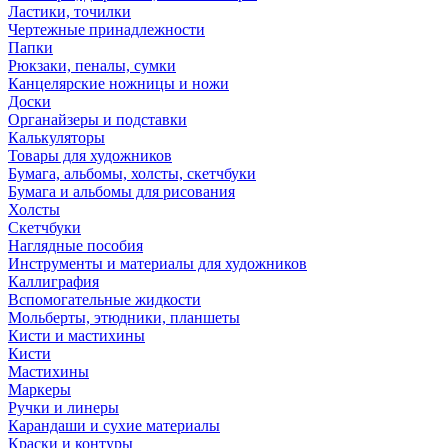
Ластики, точилки
Чертежные принадлежности
Папки
Рюкзаки, пеналы, сумки
Канцелярские ножницы и ножи
Доски
Органайзеры и подставки
Калькуляторы
Товары для художников
Бумага, альбомы, холсты, скетчбуки
Бумага и альбомы для рисования
Холсты
Скетчбуки
Наглядные пособия
Инструменты и материалы для художников
Каллиграфия
Вспомогательные жидкости
Мольберты, этюдники, планшеты
Кисти и мастихины
Кисти
Мастихины
Маркеры
Ручки и линеры
Карандаши и сухие материалы
Краски и контуры