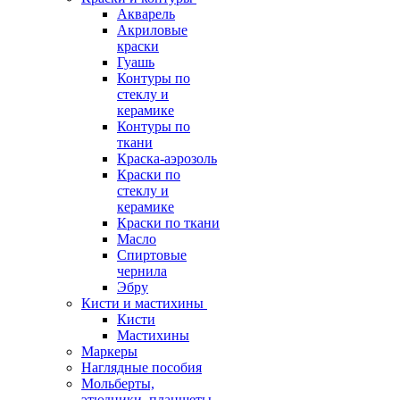
Акварель
Акриловые
краски
Гуашь
Контуры по
стеклу и
керамике
Контуры по
ткани
Краска-аэрозоль
Краски по
стеклу и
керамике
Краски по ткани
Масло
Спиртовые
чернила
Эбру
Кисти и мастихины
Кисти
Мастихины
Маркеры
Наглядные пособия
Мольберты,
этюдники, планшеты