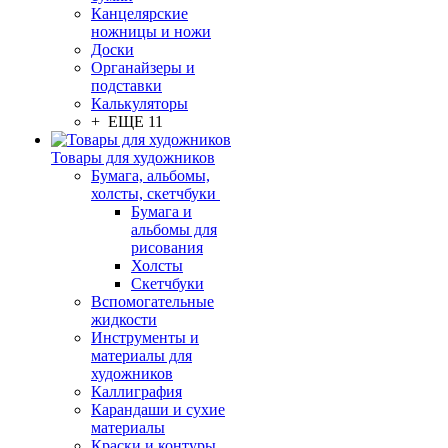
Канцелярские
ножницы и ножи
Доски
Органайзеры и
подставки
Калькуляторы
+ ЕЩЕ 11
Товары для художников
Бумага, альбомы,
холсты, скетчбуки
Бумага и
альбомы для
рисования
Холсты
Скетчбуки
Вспомогательные
жидкости
Инструменты и
материалы для
художников
Каллиграфия
Карандаши и сухие
материалы
Краски и контуры