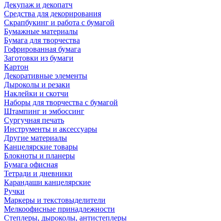
Декупаж и декопатч
Средства для декорирования
Скрапбукинг и работа с бумагой
Бумажные материалы
Бумага для творчества
Гофрированная бумага
Заготовки из бумаги
Картон
Декоративные элементы
Дыроколы и резаки
Наклейки и скотчи
Наборы для творчества с бумагой
Штампинг и эмбоссинг
Сургучная печать
Инструменты и аксессуары
Другие материалы
Канцелярские товары
Блокноты и планеры
Бумага офисная
Тетради и дневники
Карандаши канцелярские
Ручки
Маркеры и текстовыделители
Мелкоофисные принадлежности
Степлеры, дыроколы, антистеплеры