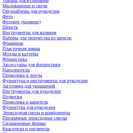
Товары для кулинарии
Мыловарение и свечи
Органайзеры для рукоделия
Фетр
Фелтинг (валяние)
Шерсть
Инструменты для валяния
Наборы для творчества из шерсти
Фоамиран
Пластичная замша
Молды и каттеры
Флористика
Аксессуары для флористики
Наполнители
Проволока и ленты
Фурнитура и инструменты для рукоделия
Заготовки для украшений
Инструменты для рукоделия
Подвески
Проволока и канитель
Фурнитура для рукоделия
Эпоксидная смола и компоненты
Прозрачные эпоксидные смолы
Силиконовые формы
Красители и пигменты