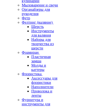
кулинарии
Мыловарение и свечи
Органайзеры для
рукоделия
Фетр
Фелтинг (валяние)
Шерсть
Инструменты
для валяния
Наборы для
творчества из
шерсти
Фоамиран
Пластичная
замша
Молды и
каттеры
Флористика
Аксессуары для
флористики
Наполнители
Проволока и
ленты
Фурнитура и
инструменты для