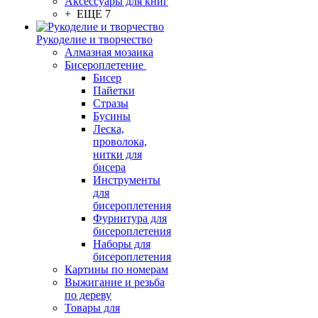
Аксессуары для книг
+ ЕЩЕ 7
Рукоделие и творчество
Алмазная мозаика
Бисероплетение
Бисер
Пайетки
Стразы
Бусины
Леска,
проволока,
нитки для
бисера
Инструменты
для
бисероплетения
Фурнитура для
бисероплетения
Наборы для
бисероплетения
Картины по номерам
Выжигание и резьба
по дереву
Товары для