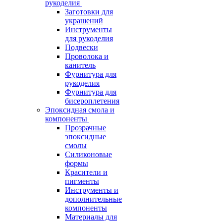
рукоделия
Заготовки для
украшений
Инструменты
для рукоделия
Подвески
Проволока и
канитель
Фурнитура для
рукоделия
Фурнитура для
бисероплетения
Эпоксидная смола и
компоненты
Прозрачные
эпоксидные
смолы
Силиконовые
формы
Красители и
пигменты
Инструменты и
дополнительные
компоненты
Материалы для