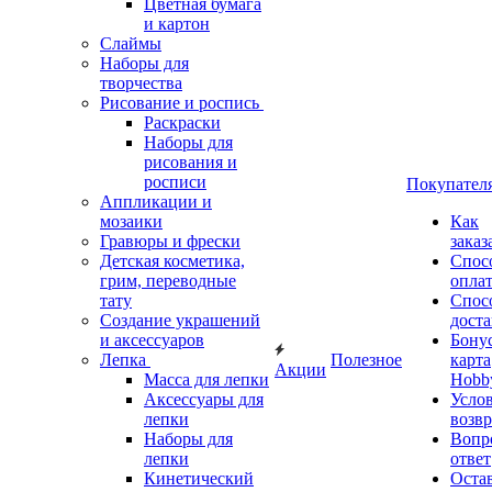
Цветная бумага
и картон
Слаймы
Наборы для
творчества
Рисование и роспись
Раскраски
Наборы для
рисования и
росписи
Покупател
Аппликации и
мозаики
Как
Гравюры и фрески
заказ
Детская косметика,
Спос
грим, переводные
опла
тату
Спос
Создание украшений
дост
и аксессуаров
Бону
Лепка
Полезное
карта
Акции
Масса для лепки
Hobb
Аксессуары для
Усло
лепки
возвр
Наборы для
Вопр
лепки
ответ
Кинетический
Оста