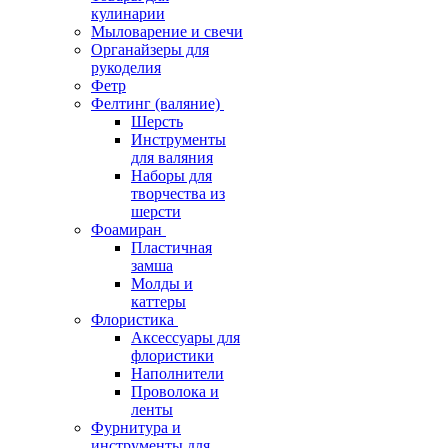
кулинарии
Мыловарение и свечи
Органайзеры для
рукоделия
Фетр
Фелтинг (валяние)
Шерсть
Инструменты
для валяния
Наборы для
творчества из
шерсти
Фоамиран
Пластичная
замша
Молды и
каттеры
Флористика
Аксессуары для
флористики
Наполнители
Проволока и
ленты
Фурнитура и
инструменты для