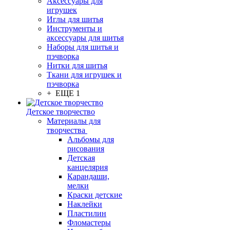
Аксессуары для
игрушек
Иглы для шитья
Инструменты и
аксессуары для шитья
Наборы для шитья и
пэчворка
Нитки для шитья
Ткани для игрушек и
пэчворка
+ ЕЩЕ 1
Детское творчество
Материалы для
творчества
Альбомы для
рисования
Детская
канцелярия
Карандаши,
мелки
Краски детские
Наклейки
Пластилин
Фломастеры