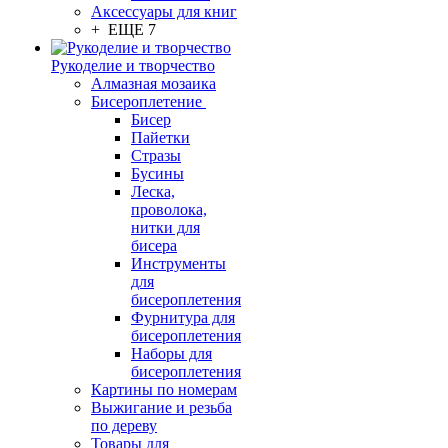
Аксессуары для книг
+ ЕЩЕ 7
Рукоделие и творчество
Алмазная мозаика
Бисероплетение
Бисер
Пайетки
Стразы
Бусины
Леска,
проволока,
нитки для
бисера
Инструменты
для
бисероплетения
Фурнитура для
бисероплетения
Наборы для
бисероплетения
Картины по номерам
Выжигание и резьба
по дереву
Товары для