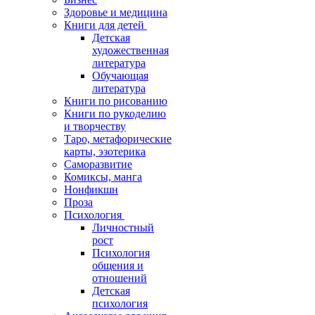
Здоровье и медицина
Книги для детей
Детская
художественная
литература
Обучающая
литература
Книги по рисованию
Книги по рукоделию
и творчеству
Таро, метафорические
карты, эзотерика
Саморазвитие
Комиксы, манга
Нонфикшн
Проза
Психология
Личностный
рост
Психология
общения и
отношений
Детская
психология