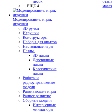
песок
отзыв
+ ЕЩЕ 4
мага
Моделирование, игры,
игрушки
3D ручки
Игрушки
Конструкторы
Наборы для опытов
Настольные игры
Пазлы
3D пазлы
Деревянные
пазлы
Классические
пазлы
Роботы и
радиоуправляемые
модели
Развивающие игры
Раннее развитие
Сборные модели
Интерьерные
миниатюры