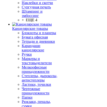
Наклейки и скотчи
Сургучная печать
Штампинг и
эмбоссинг
+ ЕЩЕ 4
Канцелярские товары
Блокноты и планеры
Бумага офисная
Тетради и дневники
Карандаши
канцелярские
Ручки
Маркеры и
текстовыделители
Мелкоофисные
принадлежности
Степлеры, дыроколы,
антистеплеры
Ластики, точилки
Чертежные
принадлежности
Папки
Рюкзаки, пеналы,
сумки