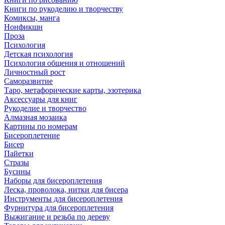
Книги по рукоделию и творчеству
Комиксы, манга
Нонфикшн
Проза
Психология
Детская психология
Психология общения и отношений
Личностный рост
Саморазвитие
Таро, метафорические карты, эзотерика
Аксессуары для книг
Рукоделие и творчество
Алмазная мозаика
Картины по номерам
Бисероплетение
Бисер
Пайетки
Стразы
Бусины
Наборы для бисероплетения
Леска, проволока, нитки для бисера
Инструменты для бисероплетения
Фурнитура для бисероплетения
Выжигание и резьба по дереву