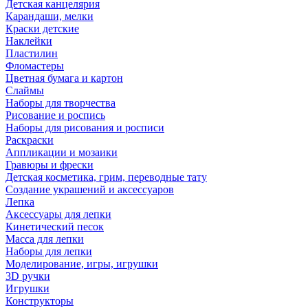
Детская канцелярия
Карандаши, мелки
Краски детские
Наклейки
Пластилин
Фломастеры
Цветная бумага и картон
Слаймы
Наборы для творчества
Рисование и роспись
Наборы для рисования и росписи
Раскраски
Аппликации и мозаики
Гравюры и фрески
Детская косметика, грим, переводные тату
Создание украшений и аксессуаров
Лепка
Аксессуары для лепки
Кинетический песок
Масса для лепки
Наборы для лепки
Моделирование, игры, игрушки
3D ручки
Игрушки
Конструкторы