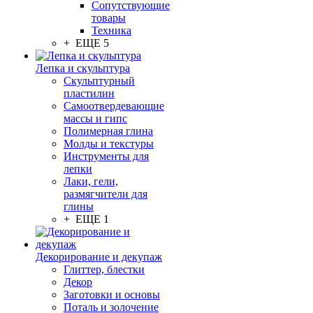
Сопутствующие
товары
Техника
+ ЕЩЕ 5
Лепка и скульптура
Скульптурный
пластилин
Самоотвердевающие
массы и гипс
Полимерная глина
Молды и текстуры
Инструменты для
лепки
Лаки, гели,
размягчители для
глины
+ ЕЩЕ 1
Декорирование и декупаж
Глиттер, блестки
Декор
Заготовки и основы
Поталь и золочение