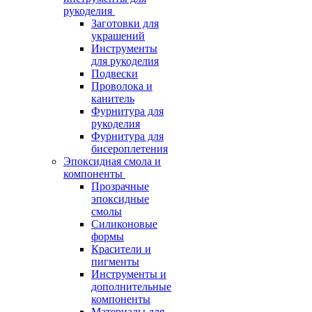
рукоделия
Заготовки для
украшений
Инструменты
для рукоделия
Подвески
Проволока и
канитель
Фурнитура для
рукоделия
Фурнитура для
бисероплетения
Эпоксидная смола и
компоненты
Прозрачные
эпоксидные
смолы
Силиконовые
формы
Красители и
пигменты
Инструменты и
дополнительные
компоненты
Материалы для