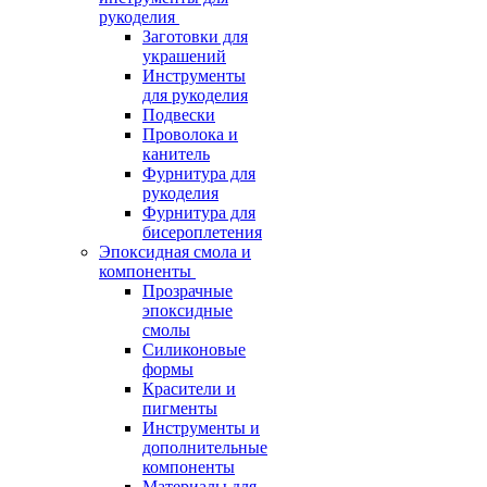
рукоделия
Заготовки для
украшений
Инструменты
для рукоделия
Подвески
Проволока и
канитель
Фурнитура для
рукоделия
Фурнитура для
бисероплетения
Эпоксидная смола и
компоненты
Прозрачные
эпоксидные
смолы
Силиконовые
формы
Красители и
пигменты
Инструменты и
дополнительные
компоненты
Материалы для