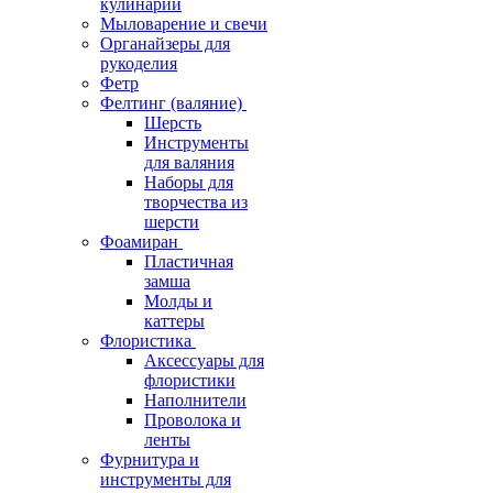
кулинарии
Мыловарение и свечи
Органайзеры для
рукоделия
Фетр
Фелтинг (валяние)
Шерсть
Инструменты
для валяния
Наборы для
творчества из
шерсти
Фоамиран
Пластичная
замша
Молды и
каттеры
Флористика
Аксессуары для
флористики
Наполнители
Проволока и
ленты
Фурнитура и
инструменты для