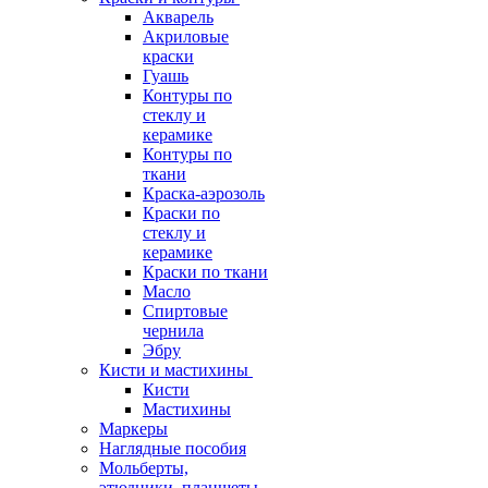
Акварель
Акриловые
краски
Гуашь
Контуры по
стеклу и
керамике
Контуры по
ткани
Краска-аэрозоль
Краски по
стеклу и
керамике
Краски по ткани
Масло
Спиртовые
чернила
Эбру
Кисти и мастихины
Кисти
Мастихины
Маркеры
Наглядные пособия
Мольберты,
этюдники, планшеты