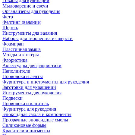
Товары для кулинарии
Мыловарение и свечи
Органайзеры для рукоделия
Фетр
Фелтинг (валяние)
Шерсть
Инструменты для валяния
Наборы для творчества из шерсти
Фоамиран
Пластичная замша
Молды и каттеры
Флористика
Аксессуары для флористики
Наполнители
Проволока и ленты
Фурнитура и инструменты для рукоделия
Заготовки для украшений
Инструменты для рукоделия
Подвески
Проволока и канитель
Фурнитура для рукоделия
Эпоксидная смола и компоненты
Прозрачные эпоксидные смолы
Силиконовые формы
Красители и пигменты