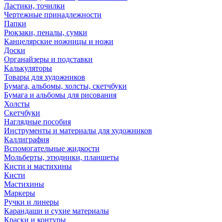
Ластики, точилки
Чертежные принадлежности
Папки
Рюкзаки, пеналы, сумки
Канцелярские ножницы и ножи
Доски
Органайзеры и подставки
Калькуляторы
Товары для художников
Бумага, альбомы, холсты, скетчбуки
Бумага и альбомы для рисования
Холсты
Скетчбуки
Наглядные пособия
Инструменты и материалы для художников
Каллиграфия
Вспомогательные жидкости
Мольберты, этюдники, планшеты
Кисти и мастихины
Кисти
Мастихины
Маркеры
Ручки и линеры
Карандаши и сухие материалы
Краски и контуры