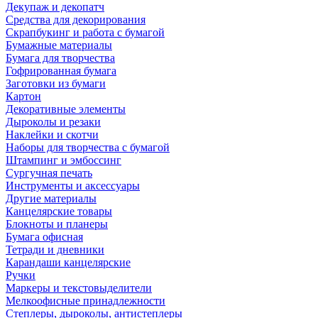
Декупаж и декопатч
Средства для декорирования
Скрапбукинг и работа с бумагой
Бумажные материалы
Бумага для творчества
Гофрированная бумага
Заготовки из бумаги
Картон
Декоративные элементы
Дыроколы и резаки
Наклейки и скотчи
Наборы для творчества с бумагой
Штампинг и эмбоссинг
Сургучная печать
Инструменты и аксессуары
Другие материалы
Канцелярские товары
Блокноты и планеры
Бумага офисная
Тетради и дневники
Карандаши канцелярские
Ручки
Маркеры и текстовыделители
Мелкоофисные принадлежности
Степлеры, дыроколы, антистеплеры