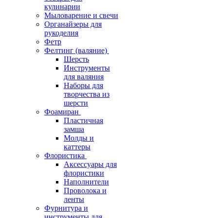
кулинарии
Мыловарение и свечи
Органайзеры для
рукоделия
Фетр
Фелтинг (валяние)
Шерсть
Инструменты
для валяния
Наборы для
творчества из
шерсти
Фоамиран
Пластичная
замша
Молды и
каттеры
Флористика
Аксессуары для
флористики
Наполнители
Проволока и
ленты
Фурнитура и
инструменты для