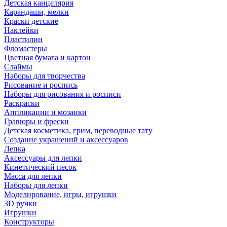
Детская канцелярия
Карандаши, мелки
Краски детские
Наклейки
Пластилин
Фломастеры
Цветная бумага и картон
Слаймы
Наборы для творчества
Рисование и роспись
Наборы для рисования и росписи
Раскраски
Аппликации и мозаики
Гравюры и фрески
Детская косметика, грим, переводные тату
Создание украшений и аксессуаров
Лепка
Аксессуары для лепки
Кинетический песок
Масса для лепки
Наборы для лепки
Моделирование, игры, игрушки
3D ручки
Игрушки
Конструкторы