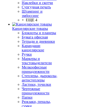
Наклейки и скотчи
Сургучная печать
Штампинг и
эмбоссинг
+ ЕЩЕ 4
Канцелярские товары
Блокноты и планеры
Бумага офисная
Тетради и дневники
Карандаши
канцелярские
Ручки
Маркеры и
текстовыделители
Мелкоофисные
принадлежности
Степлеры, дыроколы,
антистеплеры
Ластики, точилки
Чертежные
принадлежности
Папки
Рюкзаки, пеналы,
сумки