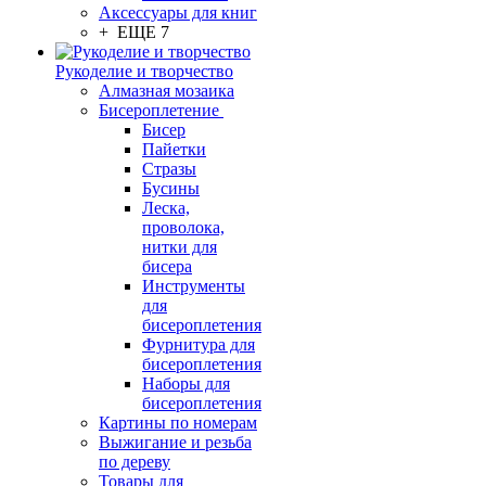
Аксессуары для книг
+ ЕЩЕ 7
Рукоделие и творчество
Алмазная мозаика
Бисероплетение
Бисер
Пайетки
Стразы
Бусины
Леска,
проволока,
нитки для
бисера
Инструменты
для
бисероплетения
Фурнитура для
бисероплетения
Наборы для
бисероплетения
Картины по номерам
Выжигание и резьба
по дереву
Товары для