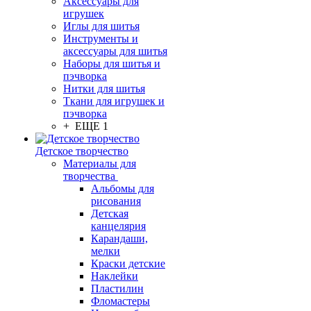
Аксессуары для
игрушек
Иглы для шитья
Инструменты и
аксессуары для шитья
Наборы для шитья и
пэчворка
Нитки для шитья
Ткани для игрушек и
пэчворка
+ ЕЩЕ 1
Детское творчество
Материалы для
творчества
Альбомы для
рисования
Детская
канцелярия
Карандаши,
мелки
Краски детские
Наклейки
Пластилин
Фломастеры