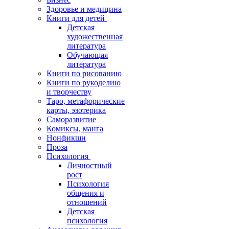
Здоровье и медицина
Книги для детей
Детская
художественная
литература
Обучающая
литература
Книги по рисованию
Книги по рукоделию
и творчеству
Таро, метафорические
карты, эзотерика
Саморазвитие
Комиксы, манга
Нонфикшн
Проза
Психология
Личностный
рост
Психология
общения и
отношений
Детская
психология