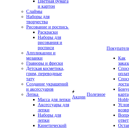
Цветная бумага
и картон
Слаймы
Наборы для
творчества
Рисование и роспись
Раскраски
Наборы для
рисования и
росписи
Покупател
Аппликации и
мозаики
Как
Гравюры и фрески
заказ
Детская косметика,
Спос
грим, переводные
опла
тату
Спос
Создание украшений
дост
и аксессуаров
Бону
Лепка
Полезное
карта
Акции
Масса для лепки
Hobb
Аксессуары для
Усло
лепки
возвр
Наборы для
Вопр
лепки
ответ
Кинетический
Оста