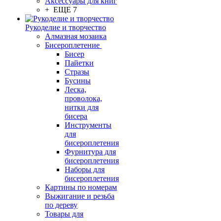
Аксессуары для книг
+ ЕЩЕ 7
Рукоделие и творчество
Алмазная мозаика
Бисероплетение
Бисер
Пайетки
Стразы
Бусины
Леска,
проволока,
нитки для
бисера
Инструменты
для
бисероплетения
Фурнитура для
бисероплетения
Наборы для
бисероплетения
Картины по номерам
Выжигание и резьба
по дереву
Товары для