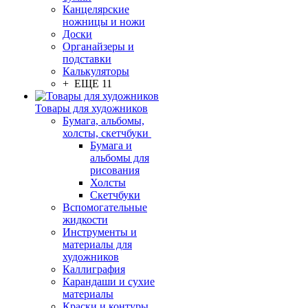
Канцелярские
ножницы и ножи
Доски
Органайзеры и
подставки
Калькуляторы
+ ЕЩЕ 11
Товары для художников
Бумага, альбомы,
холсты, скетчбуки
Бумага и
альбомы для
рисования
Холсты
Скетчбуки
Вспомогательные
жидкости
Инструменты и
материалы для
художников
Каллиграфия
Карандаши и сухие
материалы
Краски и контуры