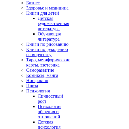
Бизнес
Здоровье и медицина
Книги для детей
Детская
художественная
литература
Обучающая
литература
Книги по рисованию
Книги по рукоделию
и творчеству
Таро, метафорические
карты, эзотерика
Саморазвитие
Комиксы, манга
Нонфикшн
Проза
Психология
Личностный
рост
Психология
общения и
отношений
Детская
психология