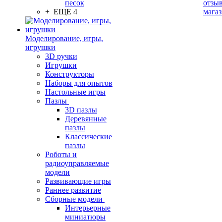
песок
отзыв
+ ЕЩЕ 4
мага
Моделирование, игры,
игрушки
3D ручки
Игрушки
Конструкторы
Наборы для опытов
Настольные игры
Пазлы
3D пазлы
Деревянные
пазлы
Классические
пазлы
Роботы и
радиоуправляемые
модели
Развивающие игры
Раннее развитие
Сборные модели
Интерьерные
миниатюры