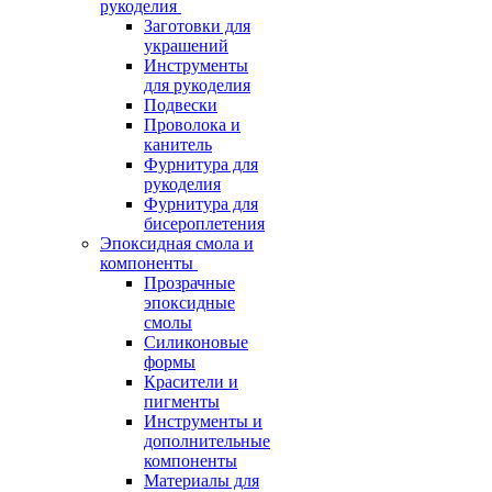
рукоделия
Заготовки для
украшений
Инструменты
для рукоделия
Подвески
Проволока и
канитель
Фурнитура для
рукоделия
Фурнитура для
бисероплетения
Эпоксидная смола и
компоненты
Прозрачные
эпоксидные
смолы
Силиконовые
формы
Красители и
пигменты
Инструменты и
дополнительные
компоненты
Материалы для