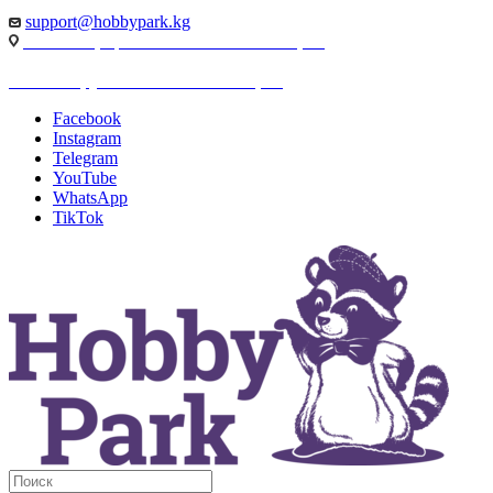
support@hobbypark.kg
г. Бишкек, пр-т. Чынгыза Айтматова, 91
г. Бишкек, ул. Якова Логвиненко, 55
Facebook
Instagram
Telegram
YouTube
WhatsApp
TikTok