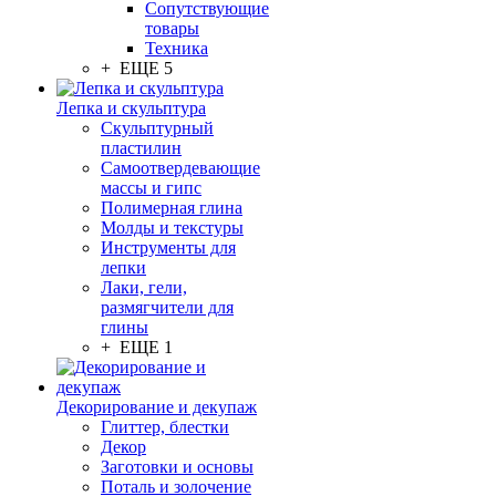
Сопутствующие
товары
Техника
+ ЕЩЕ 5
Лепка и скульптура
Скульптурный
пластилин
Самоотвердевающие
массы и гипс
Полимерная глина
Молды и текстуры
Инструменты для
лепки
Лаки, гели,
размягчители для
глины
+ ЕЩЕ 1
Декорирование и декупаж
Глиттер, блестки
Декор
Заготовки и основы
Поталь и золочение