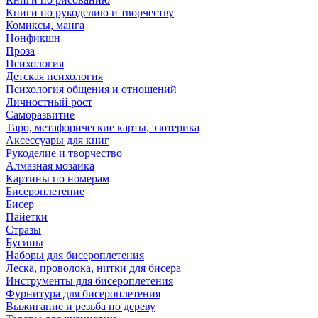
Книги по рукоделию и творчеству
Комиксы, манга
Нонфикшн
Проза
Психология
Детская психология
Психология общения и отношений
Личностный рост
Саморазвитие
Таро, метафорические карты, эзотерика
Аксессуары для книг
Рукоделие и творчество
Алмазная мозаика
Картины по номерам
Бисероплетение
Бисер
Пайетки
Стразы
Бусины
Наборы для бисероплетения
Леска, проволока, нитки для бисера
Инструменты для бисероплетения
Фурнитура для бисероплетения
Выжигание и резьба по дереву