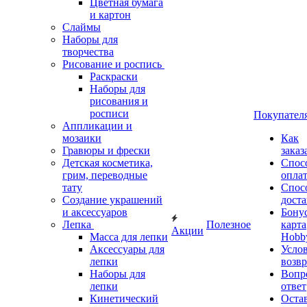
Цветная бумага
и картон
Слаймы
Наборы для
творчества
Рисование и роспись
Раскраски
Наборы для
рисования и
росписи
Покупател
Аппликации и
мозаики
Как
Гравюры и фрески
заказ
Детская косметика,
Спос
грим, переводные
опла
тату
Спос
Создание украшений
дост
и аксессуаров
Бону
Лепка
Полезное
карта
Акции
Масса для лепки
Hobb
Аксессуары для
Усло
лепки
возвр
Наборы для
Вопр
лепки
ответ
Кинетический
Оста