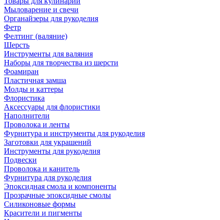
Товары для кулинарии
Мыловарение и свечи
Органайзеры для рукоделия
Фетр
Фелтинг (валяние)
Шерсть
Инструменты для валяния
Наборы для творчества из шерсти
Фоамиран
Пластичная замша
Молды и каттеры
Флористика
Аксессуары для флористики
Наполнители
Проволока и ленты
Фурнитура и инструменты для рукоделия
Заготовки для украшений
Инструменты для рукоделия
Подвески
Проволока и канитель
Фурнитура для рукоделия
Эпоксидная смола и компоненты
Прозрачные эпоксидные смолы
Силиконовые формы
Красители и пигменты