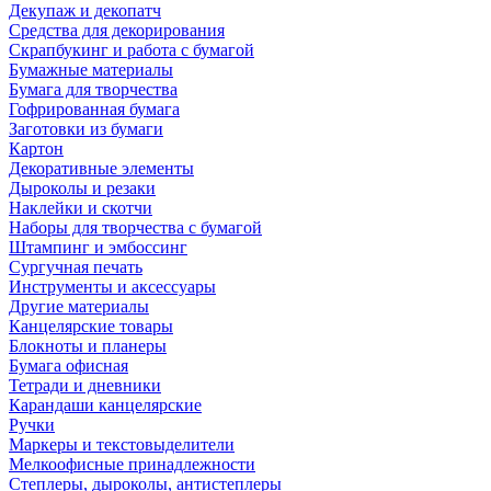
Декупаж и декопатч
Средства для декорирования
Скрапбукинг и работа с бумагой
Бумажные материалы
Бумага для творчества
Гофрированная бумага
Заготовки из бумаги
Картон
Декоративные элементы
Дыроколы и резаки
Наклейки и скотчи
Наборы для творчества с бумагой
Штампинг и эмбоссинг
Сургучная печать
Инструменты и аксессуары
Другие материалы
Канцелярские товары
Блокноты и планеры
Бумага офисная
Тетради и дневники
Карандаши канцелярские
Ручки
Маркеры и текстовыделители
Мелкоофисные принадлежности
Степлеры, дыроколы, антистеплеры