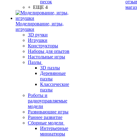
песок
отзыв
+ ЕЩЕ 4
мага
Моделирование, игры,
игрушки
3D ручки
Игрушки
Конструкторы
Наборы для опытов
Настольные игры
Пазлы
3D пазлы
Деревянные
пазлы
Классические
пазлы
Роботы и
радиоуправляемые
модели
Развивающие игры
Раннее развитие
Сборные модели
Интерьерные
миниатюры