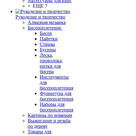
Аксессуары для книг
+ ЕЩЕ 7
Рукоделие и творчество
Алмазная мозаика
Бисероплетение
Бисер
Пайетки
Стразы
Бусины
Леска,
проволока,
нитки для
бисера
Инструменты
для
бисероплетения
Фурнитура для
бисероплетения
Наборы для
бисероплетения
Картины по номерам
Выжигание и резьба
по дереву
Товары для