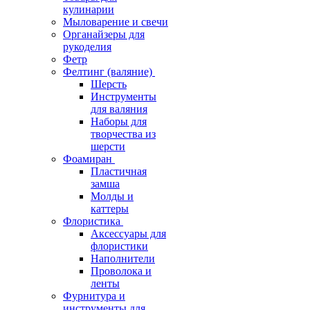
кулинарии
Мыловарение и свечи
Органайзеры для
рукоделия
Фетр
Фелтинг (валяние)
Шерсть
Инструменты
для валяния
Наборы для
творчества из
шерсти
Фоамиран
Пластичная
замша
Молды и
каттеры
Флористика
Аксессуары для
флористики
Наполнители
Проволока и
ленты
Фурнитура и
инструменты для