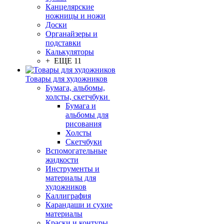
Канцелярские
ножницы и ножи
Доски
Органайзеры и
подставки
Калькуляторы
+ ЕЩЕ 11
Товары для художников
Бумага, альбомы,
холсты, скетчбуки
Бумага и
альбомы для
рисования
Холсты
Скетчбуки
Вспомогательные
жидкости
Инструменты и
материалы для
художников
Каллиграфия
Карандаши и сухие
материалы
Краски и контуры