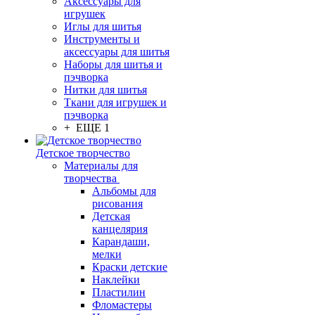
Аксессуары для
игрушек
Иглы для шитья
Инструменты и
аксессуары для шитья
Наборы для шитья и
пэчворка
Нитки для шитья
Ткани для игрушек и
пэчворка
+ ЕЩЕ 1
Детское творчество
Материалы для
творчества
Альбомы для
рисования
Детская
канцелярия
Карандаши,
мелки
Краски детские
Наклейки
Пластилин
Фломастеры