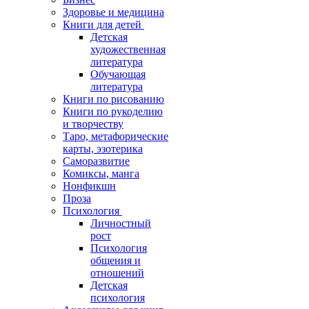
Здоровье и медицина
Книги для детей
Детская
художественная
литература
Обучающая
литература
Книги по рисованию
Книги по рукоделию
и творчеству
Таро, метафорические
карты, эзотерика
Саморазвитие
Комиксы, манга
Нонфикшн
Проза
Психология
Личностный
рост
Психология
общения и
отношений
Детская
психология