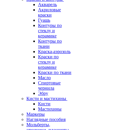
Акварель
Акриловые
краски
Гуашь
Контуры по
стеклу и
керамике
Контуры по
ткани
Краска-аэрозоль
Краски по
стеклу и
керамике
Краски по ткани
Масло
Спиртовые
чернила
Эбру
Кисти и мастихины
Кисти
Мастихины
Маркеры
Наглядные пособия
Мольберты,
этюдники, планшеты