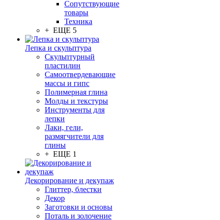
Сопутствующие
товары
Техника
+ ЕЩЕ 5
Лепка и скульптура
Скульптурный
пластилин
Самоотвердевающие
массы и гипс
Полимерная глина
Молды и текстуры
Инструменты для
лепки
Лаки, гели,
размягчители для
глины
+ ЕЩЕ 1
Декорирование и декупаж
Глиттер, блестки
Декор
Заготовки и основы
Поталь и золочение