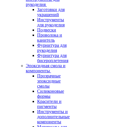
рукоделия
Заготовки для
украшений
Инструменты
для рукоделия
Подвески
Проволока и
канитель
Фурнитура для
рукоделия
Фурнитура для
бисероплетения
Эпоксидная смола и
компоненты
Прозрачные
эпоксидные
смолы
Силиконовые
формы
Красители и
пигменты
Инструменты и
дополнительные
компоненты
Материалы для