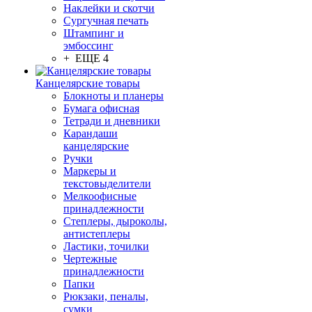
Наклейки и скотчи
Сургучная печать
Штампинг и
эмбоссинг
+ ЕЩЕ 4
Канцелярские товары
Блокноты и планеры
Бумага офисная
Тетради и дневники
Карандаши
канцелярские
Ручки
Маркеры и
текстовыделители
Мелкоофисные
принадлежности
Степлеры, дыроколы,
антистеплеры
Ластики, точилки
Чертежные
принадлежности
Папки
Рюкзаки, пеналы,
сумки