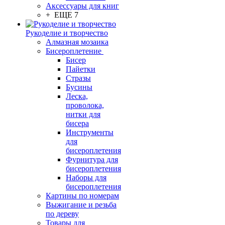
Аксессуары для книг
+ ЕЩЕ 7
Рукоделие и творчество
Алмазная мозаика
Бисероплетение
Бисер
Пайетки
Стразы
Бусины
Леска,
проволока,
нитки для
бисера
Инструменты
для
бисероплетения
Фурнитура для
бисероплетения
Наборы для
бисероплетения
Картины по номерам
Выжигание и резьба
по дереву
Товары для