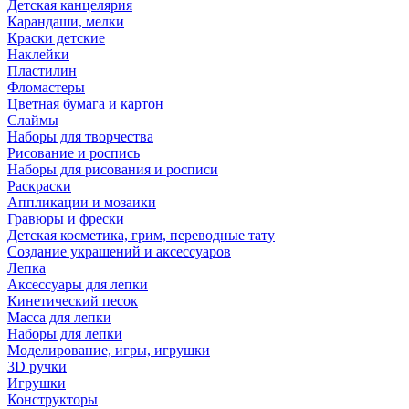
Детская канцелярия
Карандаши, мелки
Краски детские
Наклейки
Пластилин
Фломастеры
Цветная бумага и картон
Слаймы
Наборы для творчества
Рисование и роспись
Наборы для рисования и росписи
Раскраски
Аппликации и мозаики
Гравюры и фрески
Детская косметика, грим, переводные тату
Создание украшений и аксессуаров
Лепка
Аксессуары для лепки
Кинетический песок
Масса для лепки
Наборы для лепки
Моделирование, игры, игрушки
3D ручки
Игрушки
Конструкторы