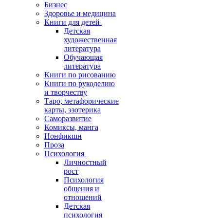
Бизнес
Здоровье и медицина
Книги для детей
Детская
художественная
литература
Обучающая
литература
Книги по рисованию
Книги по рукоделию
и творчеству
Таро, метафорические
карты, эзотерика
Саморазвитие
Комиксы, манга
Нонфикшн
Проза
Психология
Личностный
рост
Психология
общения и
отношений
Детская
психология