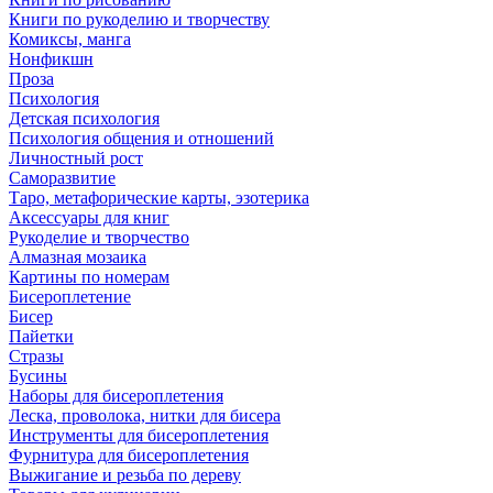
Книги по рукоделию и творчеству
Комиксы, манга
Нонфикшн
Проза
Психология
Детская психология
Психология общения и отношений
Личностный рост
Саморазвитие
Таро, метафорические карты, эзотерика
Аксессуары для книг
Рукоделие и творчество
Алмазная мозаика
Картины по номерам
Бисероплетение
Бисер
Пайетки
Стразы
Бусины
Наборы для бисероплетения
Леска, проволока, нитки для бисера
Инструменты для бисероплетения
Фурнитура для бисероплетения
Выжигание и резьба по дереву