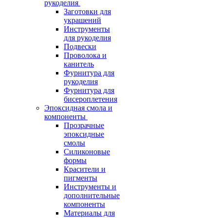
рукоделия
Заготовки для
украшений
Инструменты
для рукоделия
Подвески
Проволока и
канитель
Фурнитура для
рукоделия
Фурнитура для
бисероплетения
Эпоксидная смола и
компоненты
Прозрачные
эпоксидные
смолы
Силиконовые
формы
Красители и
пигменты
Инструменты и
дополнительные
компоненты
Материалы для