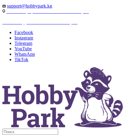
support@hobbypark.kg
г. Бишкек, пр-т. Чынгыза Айтматова, 91
г. Бишкек, ул. Якова Логвиненко, 55
Facebook
Instagram
Telegram
YouTube
WhatsApp
TikTok