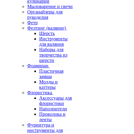
кулинарии
Мыловарение и свечи
Органайзеры для
рукоделия
Фетр
Фелтинг (валяние)
Шерсть
Инструменты
для валяния
Наборы для
творчества из
шерсти
Фоамиран
Пластичная
замша
Молды и
каттеры
Флористика
Аксессуары для
флористики
Наполнители
Проволока и
ленты
Фурнитура и
инструменты для