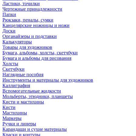
Ластики, точилки
Чертежные принадлежности
Папки
Рюкзаки, пеналы, сумки
Канцелярские ножницы и ножи
Доски
Органайзеры и подставки
Калькуляторы
Товары для художников
Бумага, альбомы, холсты, скетчбуки
Бумага и альбомы для рисования
Холсты
Скетчбуки
Наглядные пособия
Инструменты и материалы для художников
Каллиграфия
Вспомогательные жидкости
Мольберты, этюдники, планшеты
Кисти и мастихины
Кисти
Мастихины
Маркеры
Ручки и линеры
Карандаши и сухие материалы
Краски и контуры