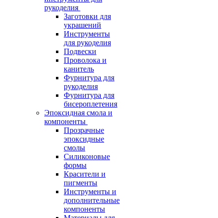
рукоделия
Заготовки для
украшений
Инструменты
для рукоделия
Подвески
Проволока и
канитель
Фурнитура для
рукоделия
Фурнитура для
бисероплетения
Эпоксидная смола и
компоненты
Прозрачные
эпоксидные
смолы
Силиконовые
формы
Красители и
пигменты
Инструменты и
дополнительные
компоненты
Материалы для