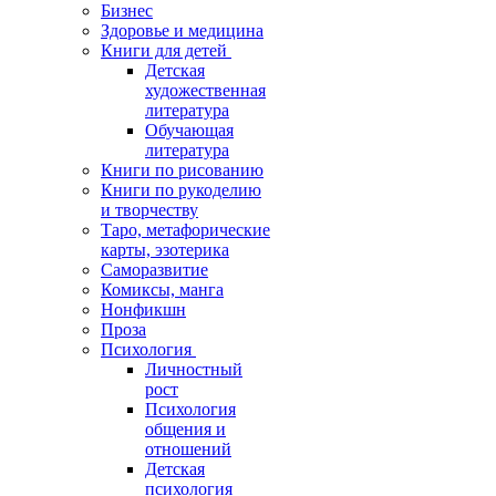
Бизнес
Здоровье и медицина
Книги для детей
Детская
художественная
литература
Обучающая
литература
Книги по рисованию
Книги по рукоделию
и творчеству
Таро, метафорические
карты, эзотерика
Саморазвитие
Комиксы, манга
Нонфикшн
Проза
Психология
Личностный
рост
Психология
общения и
отношений
Детская
психология