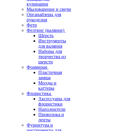
кулинарии
Мыловарение и свечи
Органайзеры для
рукоделия
Фетр
Фелтинг (валяние)
Шерсть
Инструменты
для валяния
Наборы для
творчества из
шерсти
Фоамиран
Пластичная
замша
Молды и
каттеры
Флористика
Аксессуары для
флористики
Наполнители
Проволока и
ленты
Фурнитура и
инструменты для