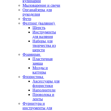
кулинарии
Мыловарение и свечи
Органайзеры для
рукоделия
Фетр
Фелтинг (валяние)
Шерсть
Инструменты
для валяния
Наборы для
творчества из
шерсти
Фоамиран
Пластичная
замша
Молды и
каттеры
Флористика
Аксессуары для
флористики
Наполнители
Проволока и
ленты
Фурнитура и
инструменты для