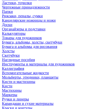
Ластики, точилки
Чертежные принадлежности
Папки
Рюкзаки, пеналы, сумки
Канцелярские ножницы и ножи
Доски
Органайзеры и подставки
Калькуляторы
Товары для художников
Бумага, альбомы, холсты, скетчбуки
Бумага и альбомы для рисования
Холсты
Скетчбуки
Наглядные пособия
Инструменты и материалы для художников
Каллиграфия
Вспомогательные жидкости
Мольберты, этюдники, планшеты
Кисти и мастихины
Кисти
Мастихины
Маркеры
Ручки и линеры
Карандаши и сухие материалы
Краски и контуры