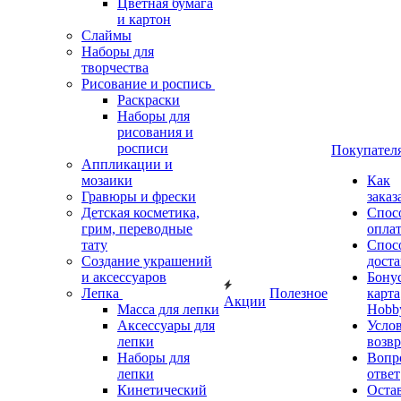
Цветная бумага
и картон
Слаймы
Наборы для
творчества
Рисование и роспись
Раскраски
Наборы для
рисования и
росписи
Покупател
Аппликации и
мозаики
Как
Гравюры и фрески
заказ
Детская косметика,
Спос
грим, переводные
опла
тату
Спос
Создание украшений
дост
и аксессуаров
Бону
Лепка
Полезное
карта
Акции
Масса для лепки
Hobb
Аксессуары для
Усло
лепки
возвр
Наборы для
Вопр
лепки
ответ
Кинетический
Оста