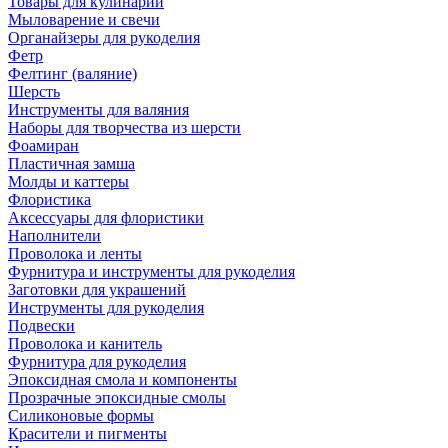
Товары для кулинарии
Мыловарение и свечи
Органайзеры для рукоделия
Фетр
Фелтинг (валяние)
Шерсть
Инструменты для валяния
Наборы для творчества из шерсти
Фоамиран
Пластичная замша
Молды и каттеры
Флористика
Аксессуары для флористики
Наполнители
Проволока и ленты
Фурнитура и инструменты для рукоделия
Заготовки для украшений
Инструменты для рукоделия
Подвески
Проволока и канитель
Фурнитура для рукоделия
Эпоксидная смола и компоненты
Прозрачные эпоксидные смолы
Силиконовые формы
Красители и пигменты