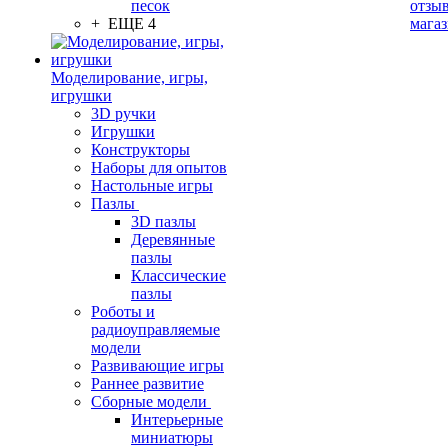
песок
отзыв
+ ЕЩЕ 4
мага
Моделирование, игры,
игрушки
3D ручки
Игрушки
Конструкторы
Наборы для опытов
Настольные игры
Пазлы
3D пазлы
Деревянные
пазлы
Классические
пазлы
Роботы и
радиоуправляемые
модели
Развивающие игры
Раннее развитие
Сборные модели
Интерьерные
миниатюры