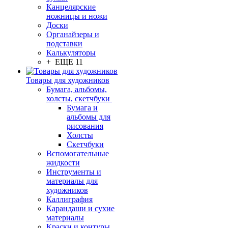
Канцелярские
ножницы и ножи
Доски
Органайзеры и
подставки
Калькуляторы
+ ЕЩЕ 11
Товары для художников
Бумага, альбомы,
холсты, скетчбуки
Бумага и
альбомы для
рисования
Холсты
Скетчбуки
Вспомогательные
жидкости
Инструменты и
материалы для
художников
Каллиграфия
Карандаши и сухие
материалы
Краски и контуры