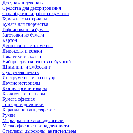
Декупаж и декопатч
Средства для декорирования
Скрапбукинг и работа с бумагой
Бумажные материалы
Бумага для творчества
Гофрированная бумага
Заготовки из бумаги
Картон
Декоративные элементы
Дыроколы и резаки
Наклейки и скотчи
Наборы для творчества с бумагой
Штампинг и эмбоссинг
Сургучная печать
Инструменты и аксессуары
Другие материалы
Канцелярские товары
Блокноты и планеры
Бумага офисная
Тетради и дневники
Карандаши канцелярские
Ручки
Маркеры и текстовыделители
Мелкоофисные принадлежности
Степлеры, дыроколы, антистеплеры