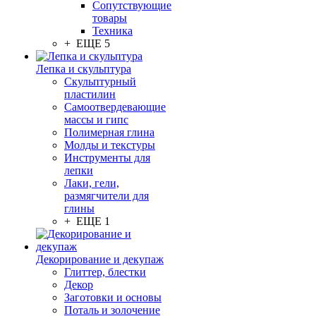
Сопутствующие
товары
Техника
+ ЕЩЕ 5
Лепка и скульптура
Скульптурный
пластилин
Самоотвердевающие
массы и гипс
Полимерная глина
Молды и текстуры
Инструменты для
лепки
Лаки, гели,
размягчители для
глины
+ ЕЩЕ 1
Декорирование и декупаж
Глиттер, блестки
Декор
Заготовки и основы
Поталь и золочение