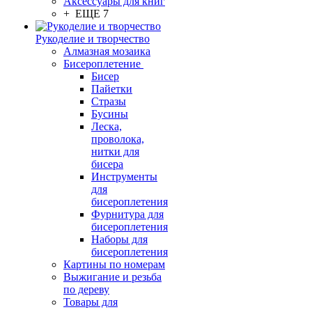
Аксессуары для книг
+ ЕЩЕ 7
Рукоделие и творчество
Алмазная мозаика
Бисероплетение
Бисер
Пайетки
Стразы
Бусины
Леска,
проволока,
нитки для
бисера
Инструменты
для
бисероплетения
Фурнитура для
бисероплетения
Наборы для
бисероплетения
Картины по номерам
Выжигание и резьба
по дереву
Товары для