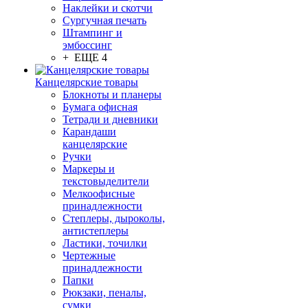
Наклейки и скотчи
Сургучная печать
Штампинг и
эмбоссинг
+ ЕЩЕ 4
Канцелярские товары
Блокноты и планеры
Бумага офисная
Тетради и дневники
Карандаши
канцелярские
Ручки
Маркеры и
текстовыделители
Мелкоофисные
принадлежности
Степлеры, дыроколы,
антистеплеры
Ластики, точилки
Чертежные
принадлежности
Папки
Рюкзаки, пеналы,
сумки