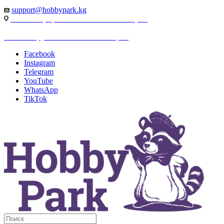
support@hobbypark.kg
г. Бишкек, пр-т. Чынгыза Айтматова, 91
г. Бишкек, ул. Якова Логвиненко, 55
Facebook
Instagram
Telegram
YouTube
WhatsApp
TikTok