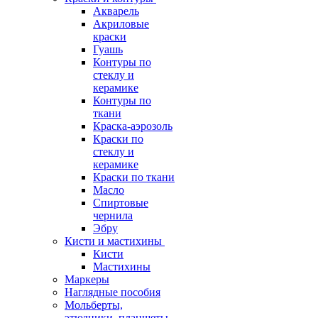
Акварель
Акриловые
краски
Гуашь
Контуры по
стеклу и
керамике
Контуры по
ткани
Краска-аэрозоль
Краски по
стеклу и
керамике
Краски по ткани
Масло
Спиртовые
чернила
Эбру
Кисти и мастихины
Кисти
Мастихины
Маркеры
Наглядные пособия
Мольберты,
этюдники, планшеты