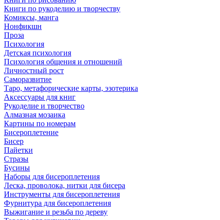
Книги по рукоделию и творчеству
Комиксы, манга
Нонфикшн
Проза
Психология
Детская психология
Психология общения и отношений
Личностный рост
Саморазвитие
Таро, метафорические карты, эзотерика
Аксессуары для книг
Рукоделие и творчество
Алмазная мозаика
Картины по номерам
Бисероплетение
Бисер
Пайетки
Стразы
Бусины
Наборы для бисероплетения
Леска, проволока, нитки для бисера
Инструменты для бисероплетения
Фурнитура для бисероплетения
Выжигание и резьба по дереву