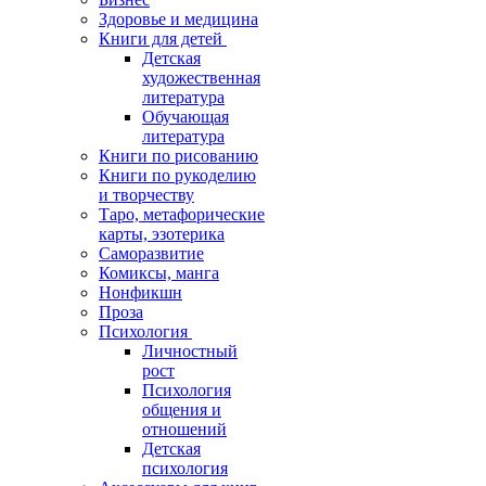
Здоровье и медицина
Книги для детей
Детская
художественная
литература
Обучающая
литература
Книги по рисованию
Книги по рукоделию
и творчеству
Таро, метафорические
карты, эзотерика
Саморазвитие
Комиксы, манга
Нонфикшн
Проза
Психология
Личностный
рост
Психология
общения и
отношений
Детская
психология