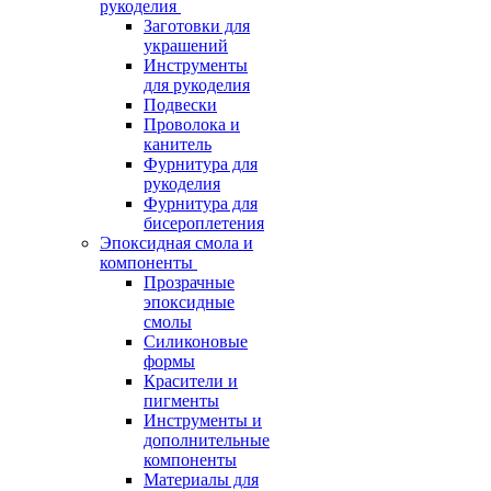
рукоделия
Заготовки для
украшений
Инструменты
для рукоделия
Подвески
Проволока и
канитель
Фурнитура для
рукоделия
Фурнитура для
бисероплетения
Эпоксидная смола и
компоненты
Прозрачные
эпоксидные
смолы
Силиконовые
формы
Красители и
пигменты
Инструменты и
дополнительные
компоненты
Материалы для