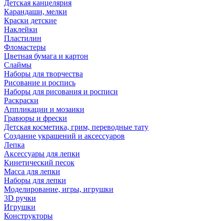
Детская канцелярия
Карандаши, мелки
Краски детские
Наклейки
Пластилин
Фломастеры
Цветная бумага и картон
Слаймы
Наборы для творчества
Рисование и роспись
Наборы для рисования и росписи
Раскраски
Аппликации и мозаики
Гравюры и фрески
Детская косметика, грим, переводные тату
Создание украшений и аксессуаров
Лепка
Аксессуары для лепки
Кинетический песок
Масса для лепки
Наборы для лепки
Моделирование, игры, игрушки
3D ручки
Игрушки
Конструкторы