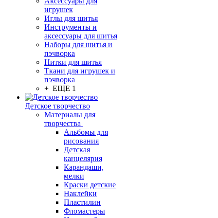
Аксессуары для
игрушек
Иглы для шитья
Инструменты и
аксессуары для шитья
Наборы для шитья и
пэчворка
Нитки для шитья
Ткани для игрушек и
пэчворка
+ ЕЩЕ 1
Детское творчество
Материалы для
творчества
Альбомы для
рисования
Детская
канцелярия
Карандаши,
мелки
Краски детские
Наклейки
Пластилин
Фломастеры