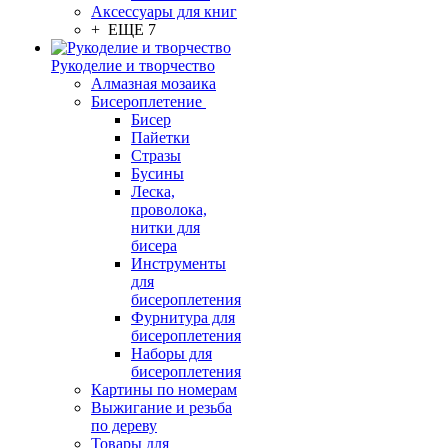
Аксессуары для книг
+ ЕЩЕ 7
Рукоделие и творчество
Алмазная мозаика
Бисероплетение
Бисер
Пайетки
Стразы
Бусины
Леска,
проволока,
нитки для
бисера
Инструменты
для
бисероплетения
Фурнитура для
бисероплетения
Наборы для
бисероплетения
Картины по номерам
Выжигание и резьба
по дереву
Товары для