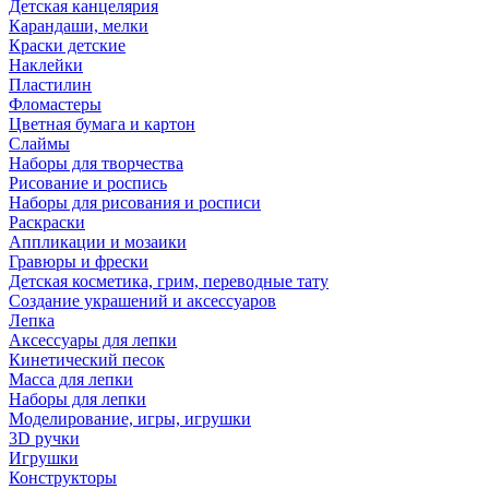
Детская канцелярия
Карандаши, мелки
Краски детские
Наклейки
Пластилин
Фломастеры
Цветная бумага и картон
Слаймы
Наборы для творчества
Рисование и роспись
Наборы для рисования и росписи
Раскраски
Аппликации и мозаики
Гравюры и фрески
Детская косметика, грим, переводные тату
Создание украшений и аксессуаров
Лепка
Аксессуары для лепки
Кинетический песок
Масса для лепки
Наборы для лепки
Моделирование, игры, игрушки
3D ручки
Игрушки
Конструкторы