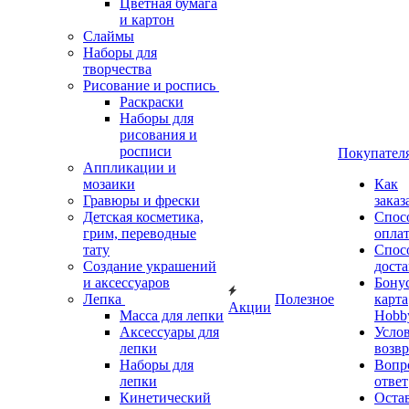
Цветная бумага
и картон
Слаймы
Наборы для
творчества
Рисование и роспись
Раскраски
Наборы для
рисования и
росписи
Покупател
Аппликации и
мозаики
Как
Гравюры и фрески
заказ
Детская косметика,
Спос
грим, переводные
опла
тату
Спос
Создание украшений
дост
и аксессуаров
Бону
Лепка
Полезное
карта
Акции
Масса для лепки
Hobb
Аксессуары для
Усло
лепки
возвр
Наборы для
Вопр
лепки
ответ
Кинетический
Оста