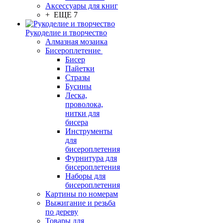
Аксессуары для книг
+ ЕЩЕ 7
Рукоделие и творчество
Алмазная мозаика
Бисероплетение
Бисер
Пайетки
Стразы
Бусины
Леска,
проволока,
нитки для
бисера
Инструменты
для
бисероплетения
Фурнитура для
бисероплетения
Наборы для
бисероплетения
Картины по номерам
Выжигание и резьба
по дереву
Товары для