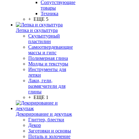
Сопутствующие
товары
Техника
+ ЕЩЕ 5
Лепка и скульптура
Скульптурный
пластилин
Самоотвердевающие
массы и гипс
Полимерная глина
Молды и текстуры
Инструменты для
лепки
Лаки, гели,
размягчители для
глины
+ ЕЩЕ 1
Декорирование и декупаж
Глиттер, блестки
Декор
Заготовки и основы
Поталь и золочение