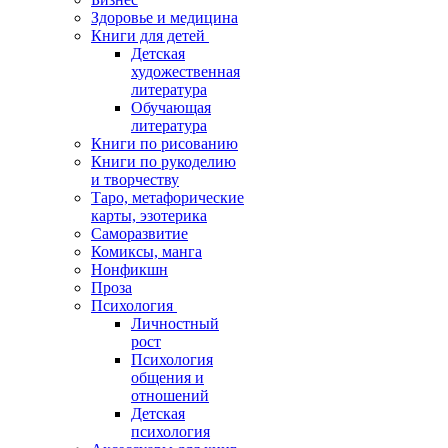
Здоровье и медицина
Книги для детей
Детская
художественная
литература
Обучающая
литература
Книги по рисованию
Книги по рукоделию
и творчеству
Таро, метафорические
карты, эзотерика
Саморазвитие
Комиксы, манга
Нонфикшн
Проза
Психология
Личностный
рост
Психология
общения и
отношений
Детская
психология