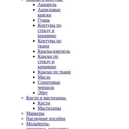
Акварель
Акриловые
краски
Гуашь
Контуры по
стеклу и
керамике
Контуры по
ткани
Краска-аэрозоль
Краски по
стеклу и
керамике
Краски по ткани
Масло
Спиртовые
чернила
Эбру
Кисти и мастихины
Кисти
Мастихины
Маркеры
Наглядные пособия
Мольберты,
этюдники, планшеты