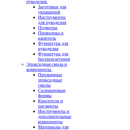
рукоделия
Заготовки для
украшений
Инструменты
для рукоделия
Подвески
Проволока и
канитель
Фурнитура для
рукоделия
Фурнитура для
бисероплетения
Эпоксидная смола и
компоненты
Прозрачные
эпоксидные
смолы
Силиконовые
формы
Красители и
пигменты
Инструменты и
дополнительные
компоненты
Материалы для