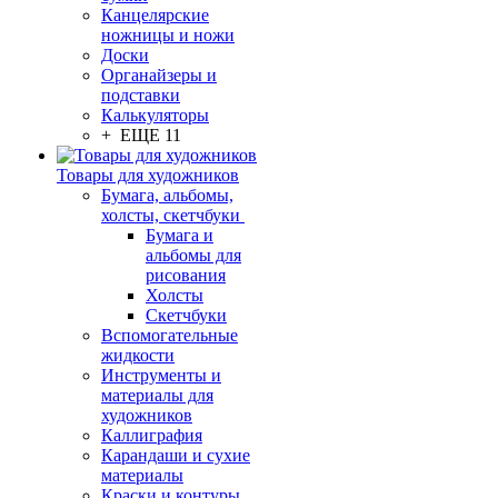
Канцелярские
ножницы и ножи
Доски
Органайзеры и
подставки
Калькуляторы
+ ЕЩЕ 11
Товары для художников
Бумага, альбомы,
холсты, скетчбуки
Бумага и
альбомы для
рисования
Холсты
Скетчбуки
Вспомогательные
жидкости
Инструменты и
материалы для
художников
Каллиграфия
Карандаши и сухие
материалы
Краски и контуры