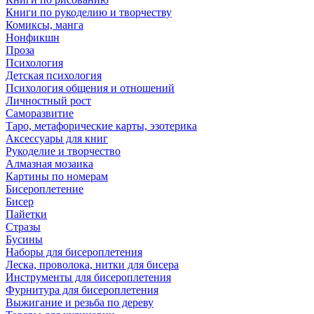
Книги по рукоделию и творчеству
Комиксы, манга
Нонфикшн
Проза
Психология
Детская психология
Психология общения и отношений
Личностный рост
Саморазвитие
Таро, метафорические карты, эзотерика
Аксессуары для книг
Рукоделие и творчество
Алмазная мозаика
Картины по номерам
Бисероплетение
Бисер
Пайетки
Стразы
Бусины
Наборы для бисероплетения
Леска, проволока, нитки для бисера
Инструменты для бисероплетения
Фурнитура для бисероплетения
Выжигание и резьба по дереву