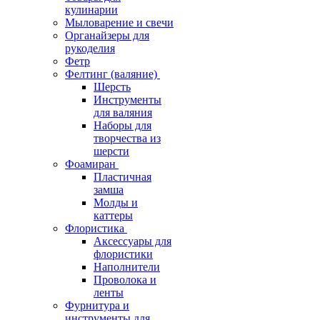
кулинарии
Мыловарение и свечи
Органайзеры для
рукоделия
Фетр
Фелтинг (валяние)
Шерсть
Инструменты
для валяния
Наборы для
творчества из
шерсти
Фоамиран
Пластичная
замша
Молды и
каттеры
Флористика
Аксессуары для
флористики
Наполнители
Проволока и
ленты
Фурнитура и
инструменты для