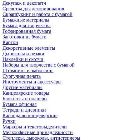
Декупаж и декопатч
Средства для декорирования
Скрапбукинг и работа с бумагой
Бумажные материалы
Бумага для творчества
Гофрированная бумага
Заготовки из бумаги
Картон
Декоративные элементы
Дыроколы и резаки
Наклейки и скотчи
Наборы для творчества с бумагой
Штампинг и эмбоссинг
Сургучная печать
Инструменты и аксессуары
Другие материалы
Канцелярские товары
Блокноты и планеры
Бумага офисная
Тетради и дневники
Карандаши канцелярские
Ручки
Маркеры и текстовыделители
Мелкоофисные принадлежности
Степлеры, дыроколы, антистеплеры