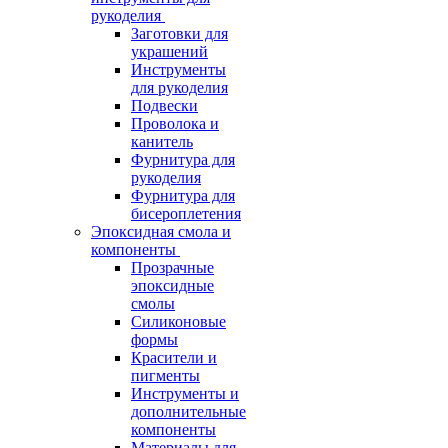
рукоделия
Заготовки для
украшений
Инструменты
для рукоделия
Подвески
Проволока и
канитель
Фурнитура для
рукоделия
Фурнитура для
бисероплетения
Эпоксидная смола и
компоненты
Прозрачные
эпоксидные
смолы
Силиконовые
формы
Красители и
пигменты
Инструменты и
дополнительные
компоненты
Материалы для