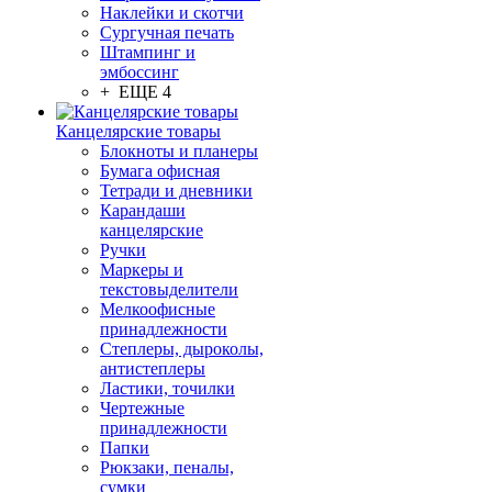
Наклейки и скотчи
Сургучная печать
Штампинг и
эмбоссинг
+ ЕЩЕ 4
Канцелярские товары
Блокноты и планеры
Бумага офисная
Тетради и дневники
Карандаши
канцелярские
Ручки
Маркеры и
текстовыделители
Мелкоофисные
принадлежности
Степлеры, дыроколы,
антистеплеры
Ластики, точилки
Чертежные
принадлежности
Папки
Рюкзаки, пеналы,
сумки