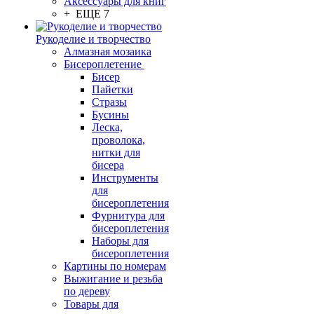
Аксессуары для книг
+ ЕЩЕ 7
Рукоделие и творчество
Алмазная мозаика
Бисероплетение
Бисер
Пайетки
Стразы
Бусины
Леска,
проволока,
нитки для
бисера
Инструменты
для
бисероплетения
Фурнитура для
бисероплетения
Наборы для
бисероплетения
Картины по номерам
Выжигание и резьба
по дереву
Товары для