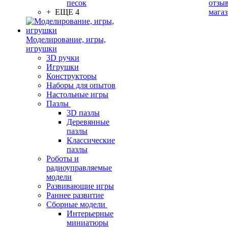
песок
отзыв
+ ЕЩЕ 4
мага
Моделирование, игры,
игрушки
3D ручки
Игрушки
Конструкторы
Наборы для опытов
Настольные игры
Пазлы
3D пазлы
Деревянные
пазлы
Классические
пазлы
Роботы и
радиоуправляемые
модели
Развивающие игры
Раннее развитие
Сборные модели
Интерьерные
миниатюры