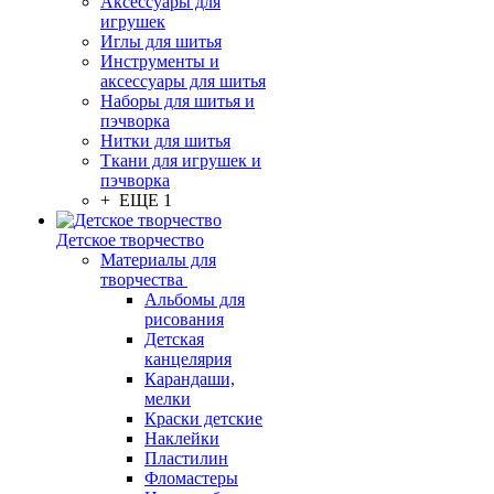
Аксессуары для
игрушек
Иглы для шитья
Инструменты и
аксессуары для шитья
Наборы для шитья и
пэчворка
Нитки для шитья
Ткани для игрушек и
пэчворка
+ ЕЩЕ 1
Детское творчество
Материалы для
творчества
Альбомы для
рисования
Детская
канцелярия
Карандаши,
мелки
Краски детские
Наклейки
Пластилин
Фломастеры