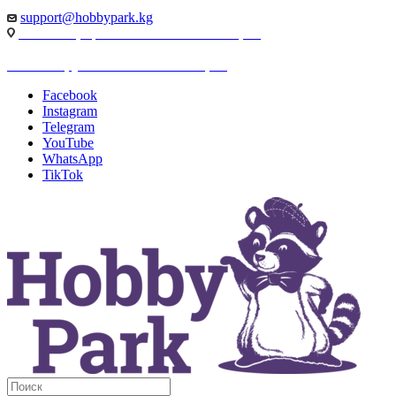
support@hobbypark.kg
г. Бишкек, пр-т. Чынгыза Айтматова, 91
г. Бишкек, ул. Якова Логвиненко, 55
Facebook
Instagram
Telegram
YouTube
WhatsApp
TikTok