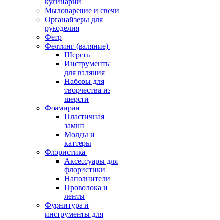
кулинарии
Мыловарение и свечи
Органайзеры для
рукоделия
Фетр
Фелтинг (валяние)
Шерсть
Инструменты
для валяния
Наборы для
творчества из
шерсти
Фоамиран
Пластичная
замша
Молды и
каттеры
Флористика
Аксессуары для
флористики
Наполнители
Проволока и
ленты
Фурнитура и
инструменты для