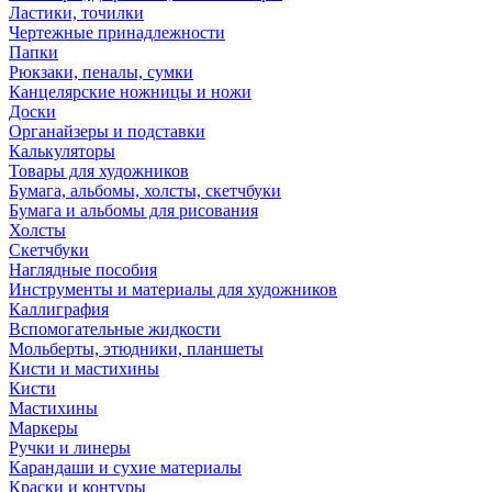
Ластики, точилки
Чертежные принадлежности
Папки
Рюкзаки, пеналы, сумки
Канцелярские ножницы и ножи
Доски
Органайзеры и подставки
Калькуляторы
Товары для художников
Бумага, альбомы, холсты, скетчбуки
Бумага и альбомы для рисования
Холсты
Скетчбуки
Наглядные пособия
Инструменты и материалы для художников
Каллиграфия
Вспомогательные жидкости
Мольберты, этюдники, планшеты
Кисти и мастихины
Кисти
Мастихины
Маркеры
Ручки и линеры
Карандаши и сухие материалы
Краски и контуры