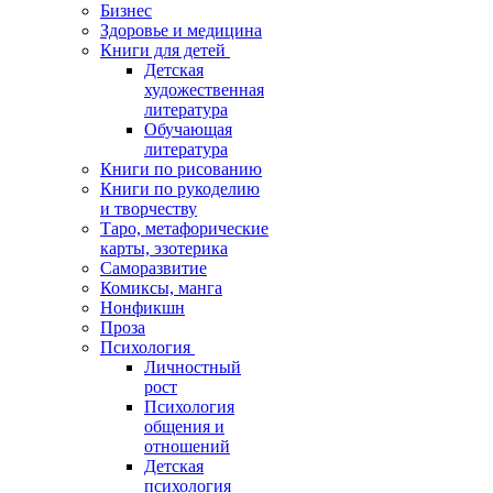
Бизнес
Здоровье и медицина
Книги для детей
Детская
художественная
литература
Обучающая
литература
Книги по рисованию
Книги по рукоделию
и творчеству
Таро, метафорические
карты, эзотерика
Саморазвитие
Комиксы, манга
Нонфикшн
Проза
Психология
Личностный
рост
Психология
общения и
отношений
Детская
психология