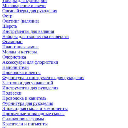
Товары для кулинарии
Мыловарение и свечи
Органайзеры для рукоделия
Фетр
Фелтинг (валяние)
Шерсть
Инструменты для валяния
Наборы для творчества из шерсти
Фоамиран
Пластичная замша
Молды и каттеры
Флористика
Аксессуары для флористики
Наполнители
Проволока и ленты
Фурнитура и инструменты для рукоделия
Заготовки для украшений
Инструменты для рукоделия
Подвески
Проволока и канитель
Фурнитура для рукоделия
Эпоксидная смола и компоненты
Прозрачные эпоксидные смолы
Силиконовые формы
Красители и пигменты