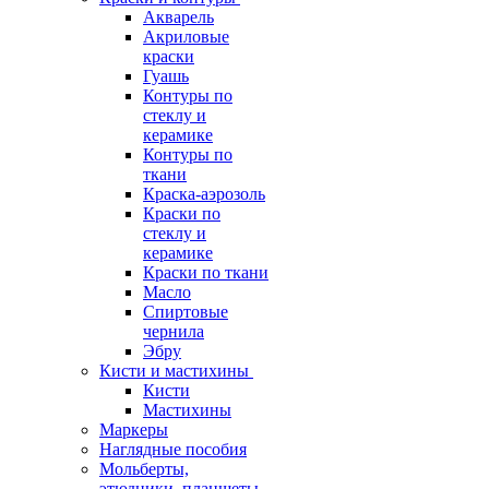
Акварель
Акриловые
краски
Гуашь
Контуры по
стеклу и
керамике
Контуры по
ткани
Краска-аэрозоль
Краски по
стеклу и
керамике
Краски по ткани
Масло
Спиртовые
чернила
Эбру
Кисти и мастихины
Кисти
Мастихины
Маркеры
Наглядные пособия
Мольберты,
этюдники, планшеты