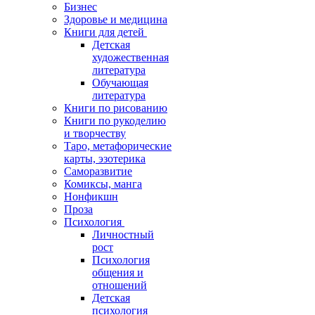
Бизнес
Здоровье и медицина
Книги для детей
Детская
художественная
литература
Обучающая
литература
Книги по рисованию
Книги по рукоделию
и творчеству
Таро, метафорические
карты, эзотерика
Саморазвитие
Комиксы, манга
Нонфикшн
Проза
Психология
Личностный
рост
Психология
общения и
отношений
Детская
психология