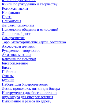
Книги по рукоделию и творчеству
Комиксы, манга
Нонфикшн
Проза
Психология
Детская психология
Психология общения и отношений
Личностный рост
Саморазвитие
Таро, метафорические карты, эзотерика
Аксессуары для книг
Рукоделие и творчество
Алмазная мозаика
Картины по номерам
Бисероплетение
Бисер
Пайетки
Стразы
Бусины
Наборы для бисероплетения
Леска, проволока, нитки для бисера
Инструменты для бисероплетения
Фурнитура для бисероплетения
Выжигание и резьба по дереву