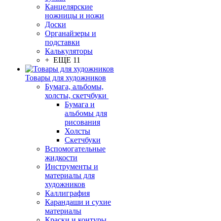
Канцелярские
ножницы и ножи
Доски
Органайзеры и
подставки
Калькуляторы
+ ЕЩЕ 11
Товары для художников
Бумага, альбомы,
холсты, скетчбуки
Бумага и
альбомы для
рисования
Холсты
Скетчбуки
Вспомогательные
жидкости
Инструменты и
материалы для
художников
Каллиграфия
Карандаши и сухие
материалы
Краски и контуры