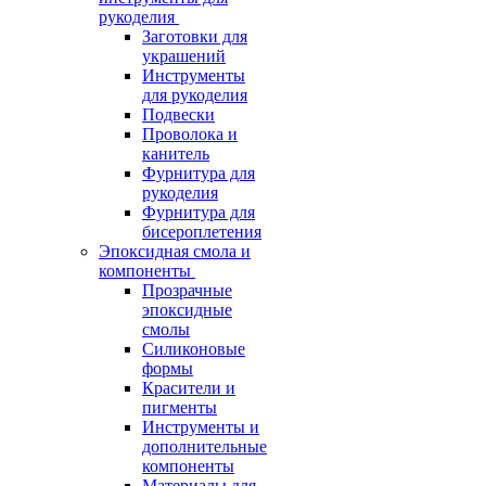
рукоделия
Заготовки для
украшений
Инструменты
для рукоделия
Подвески
Проволока и
канитель
Фурнитура для
рукоделия
Фурнитура для
бисероплетения
Эпоксидная смола и
компоненты
Прозрачные
эпоксидные
смолы
Силиконовые
формы
Красители и
пигменты
Инструменты и
дополнительные
компоненты
Материалы для