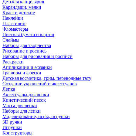
Детская канцелярия
Карандаши, мелки
Краски детские
Наклейки
Пластилин
Фломастеры
Цветная бумага и картон
Слаймы
Наборы для творчества
Рисование и роспись
Наборы для рисования и росписи
Раскраски
Аппликации и мозаики
Гравюры и фрески
Детская косметика, грим, переводные тату
Создание украшений и аксессуаров
Лепка
Аксессуары для лепки
Кинетический песок
Масса для лепки
Наборы для лепки
Моделирование, игры, игрушки
3D ручки
Игрушки
Конструкторы