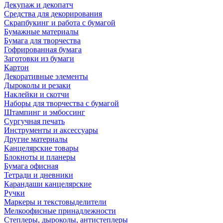
Декупаж и декопатч
Средства для декорирования
Скрапбукинг и работа с бумагой
Бумажные материалы
Бумага для творчества
Гофрированная бумага
Заготовки из бумаги
Картон
Декоративные элементы
Дыроколы и резаки
Наклейки и скотчи
Наборы для творчества с бумагой
Штампинг и эмбоссинг
Сургучная печать
Инструменты и аксессуары
Другие материалы
Канцелярские товары
Блокноты и планеры
Бумага офисная
Тетради и дневники
Карандаши канцелярские
Ручки
Маркеры и текстовыделители
Мелкоофисные принадлежности
Степлеры, дыроколы, антистеплеры