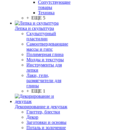
Сопутствующие
товары
Техника
+ ЕЩЕ 5
Лепка и скульптура
Скульптурный
пластилин
Самоотвердевающие
массы и гипс
Полимерная глина
Молды и текстуры
Инструменты для
лепки
Лаки, гели,
размягчители для
глины
+ ЕЩЕ 1
Декорирование и декупаж
Глиттер, блестки
Декор
Заготовки и основы
Поталь и золочение