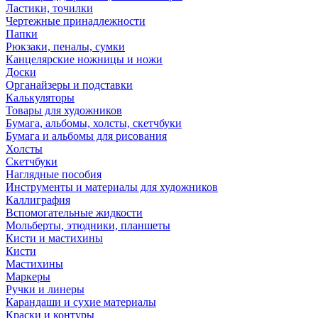
Ластики, точилки
Чертежные принадлежности
Папки
Рюкзаки, пеналы, сумки
Канцелярские ножницы и ножи
Доски
Органайзеры и подставки
Калькуляторы
Товары для художников
Бумага, альбомы, холсты, скетчбуки
Бумага и альбомы для рисования
Холсты
Скетчбуки
Наглядные пособия
Инструменты и материалы для художников
Каллиграфия
Вспомогательные жидкости
Мольберты, этюдники, планшеты
Кисти и мастихины
Кисти
Мастихины
Маркеры
Ручки и линеры
Карандаши и сухие материалы
Краски и контуры