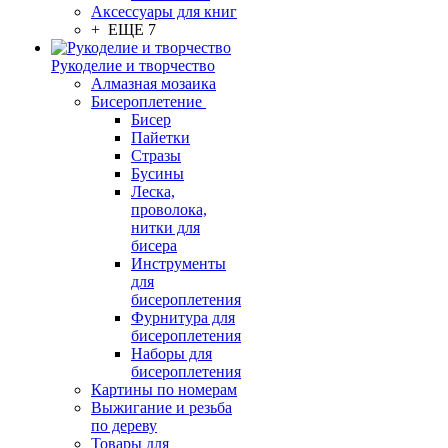
Аксессуары для книг
+ ЕЩЕ 7
Рукоделие и творчество
Алмазная мозаика
Бисероплетение
Бисер
Пайетки
Стразы
Бусины
Леска,
проволока,
нитки для
бисера
Инструменты
для
бисероплетения
Фурнитура для
бисероплетения
Наборы для
бисероплетения
Картины по номерам
Выжигание и резьба
по дереву
Товары для