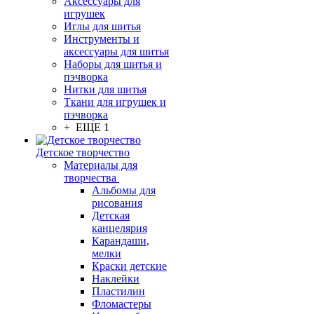
Аксессуары для
игрушек
Иглы для шитья
Инструменты и
аксессуары для шитья
Наборы для шитья и
пэчворка
Нитки для шитья
Ткани для игрушек и
пэчворка
+ ЕЩЕ 1
Детское творчество
Материалы для
творчества
Альбомы для
рисования
Детская
канцелярия
Карандаши,
мелки
Краски детские
Наклейки
Пластилин
Фломастеры