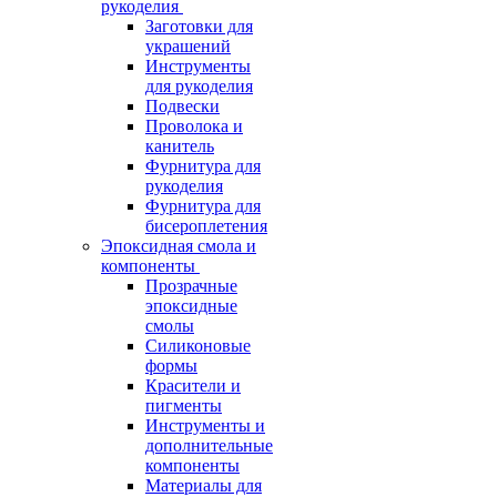
рукоделия
Заготовки для
украшений
Инструменты
для рукоделия
Подвески
Проволока и
канитель
Фурнитура для
рукоделия
Фурнитура для
бисероплетения
Эпоксидная смола и
компоненты
Прозрачные
эпоксидные
смолы
Силиконовые
формы
Красители и
пигменты
Инструменты и
дополнительные
компоненты
Материалы для