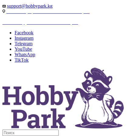
support@hobbypark.kg
г. Бишкек, пр-т. Чынгыза Айтматова, 91
г. Бишкек, ул. Якова Логвиненко, 55
Facebook
Instagram
Telegram
YouTube
WhatsApp
TikTok