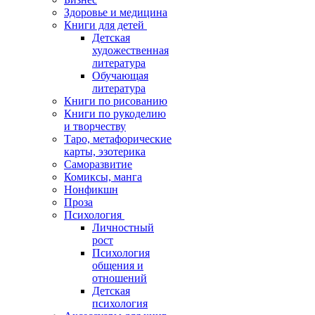
Здоровье и медицина
Книги для детей
Детская
художественная
литература
Обучающая
литература
Книги по рисованию
Книги по рукоделию
и творчеству
Таро, метафорические
карты, эзотерика
Саморазвитие
Комиксы, манга
Нонфикшн
Проза
Психология
Личностный
рост
Психология
общения и
отношений
Детская
психология