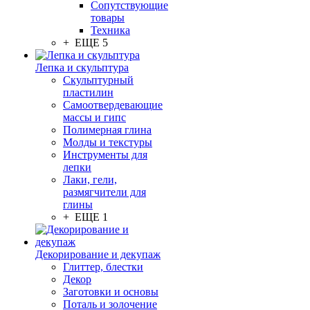
Сопутствующие
товары
Техника
+ ЕЩЕ 5
Лепка и скульптура
Скульптурный
пластилин
Самоотвердевающие
массы и гипс
Полимерная глина
Молды и текстуры
Инструменты для
лепки
Лаки, гели,
размягчители для
глины
+ ЕЩЕ 1
Декорирование и декупаж
Глиттер, блестки
Декор
Заготовки и основы
Поталь и золочение