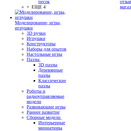
песок
отзыв
+ ЕЩЕ 4
мага
Моделирование, игры,
игрушки
3D ручки
Игрушки
Конструкторы
Наборы для опытов
Настольные игры
Пазлы
3D пазлы
Деревянные
пазлы
Классические
пазлы
Роботы и
радиоуправляемые
модели
Развивающие игры
Раннее развитие
Сборные модели
Интерьерные
миниатюры