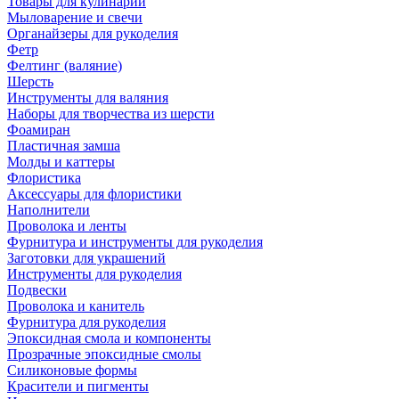
Товары для кулинарии
Мыловарение и свечи
Органайзеры для рукоделия
Фетр
Фелтинг (валяние)
Шерсть
Инструменты для валяния
Наборы для творчества из шерсти
Фоамиран
Пластичная замша
Молды и каттеры
Флористика
Аксессуары для флористики
Наполнители
Проволока и ленты
Фурнитура и инструменты для рукоделия
Заготовки для украшений
Инструменты для рукоделия
Подвески
Проволока и канитель
Фурнитура для рукоделия
Эпоксидная смола и компоненты
Прозрачные эпоксидные смолы
Силиконовые формы
Красители и пигменты