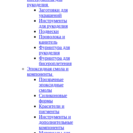
рукоделия
Заготовки для
украшений
Инструменты
для рукоделия
Подвески
Проволока и
канитель
Фурнитура для
рукоделия
Фурнитура для
бисероплетения
Эпоксидная смола и
компоненты
Прозрачные
эпоксидные
смолы
Силиконовые
формы
Красители и
пигменты
Инструменты и
дополнительные
компоненты
Материалы для