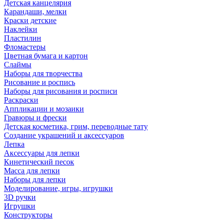
Детская канцелярия
Карандаши, мелки
Краски детские
Наклейки
Пластилин
Фломастеры
Цветная бумага и картон
Слаймы
Наборы для творчества
Рисование и роспись
Наборы для рисования и росписи
Раскраски
Аппликации и мозаики
Гравюры и фрески
Детская косметика, грим, переводные тату
Создание украшений и аксессуаров
Лепка
Аксессуары для лепки
Кинетический песок
Масса для лепки
Наборы для лепки
Моделирование, игры, игрушки
3D ручки
Игрушки
Конструкторы