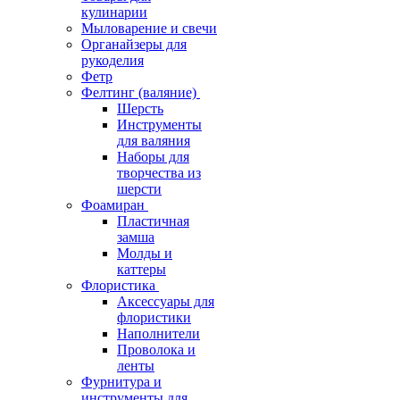
кулинарии
Мыловарение и свечи
Органайзеры для
рукоделия
Фетр
Фелтинг (валяние)
Шерсть
Инструменты
для валяния
Наборы для
творчества из
шерсти
Фоамиран
Пластичная
замша
Молды и
каттеры
Флористика
Аксессуары для
флористики
Наполнители
Проволока и
ленты
Фурнитура и
инструменты для