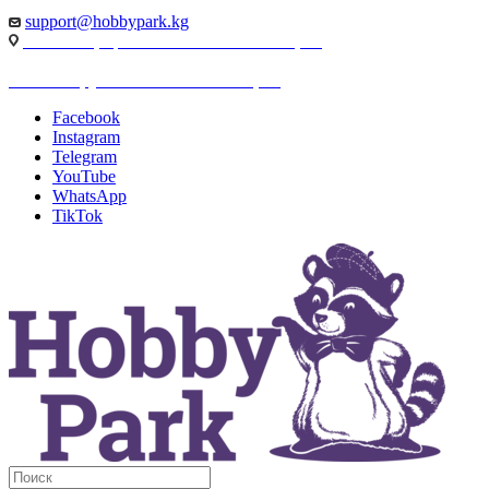
support@hobbypark.kg
г. Бишкек, пр-т. Чынгыза Айтматова, 91
г. Бишкек, ул. Якова Логвиненко, 55
Facebook
Instagram
Telegram
YouTube
WhatsApp
TikTok