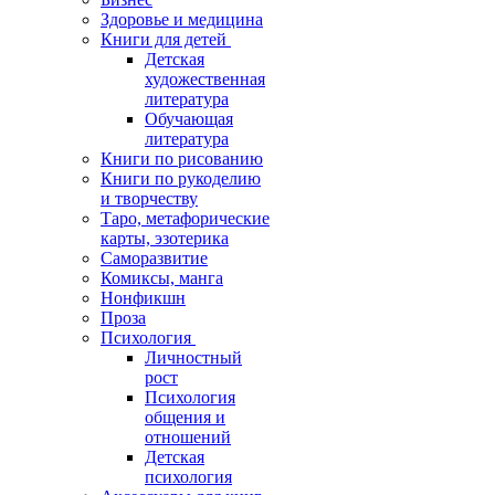
Здоровье и медицина
Книги для детей
Детская
художественная
литература
Обучающая
литература
Книги по рисованию
Книги по рукоделию
и творчеству
Таро, метафорические
карты, эзотерика
Саморазвитие
Комиксы, манга
Нонфикшн
Проза
Психология
Личностный
рост
Психология
общения и
отношений
Детская
психология