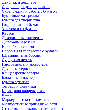
Декупаж и декопатч
Средства для декорирования
Скрапбукинг и работа с бумагой
Бумажные материалы
Бумага для творчества
Гофрированная бумага
Заготовки из бумаги
Картон
Декоративные элементы
Дыроколы и резаки
Наклейки и скотчи
Наборы для творчества с бумагой
Штампинг и эмбоссинг
Сургучная печать
Инструменты и аксессуары
Другие материалы
Канцелярские товары
Блокноты и планеры
Бумага офисная
Тетради и дневники
Карандаши канцелярские
Ручки
Маркеры и текстовыделители
Мелкоофисные принадлежности
Степлеры, дыроколы, антистеплеры