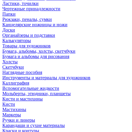
Ластики, точилки
Чертежные принадлежности
Папки
Рюкзаки, пеналы, сумки
Канцелярские ножницы и ножи
Доски
Органайзеры и подставки
Калькуляторы
Товары для художников
Бумага, альбомы, холсты, скетчбуки
Бумага и альбомы для рисования
Холсты
Скетчбуки
Наглядные пособия
Инструменты и материалы для художников
Каллиграфия
Вспомогательные жидкости
Мольберты, этюдники, планшеты
Кисти и мастихины
Кисти
Мастихины
Маркеры
Ручки и линеры
Карандаши и сухие материалы
Краски и контуры