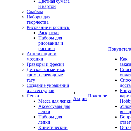
Цветная бумага
и картон
Слаймы
Наборы для
творчества
Рисование и роспись
Раскраски
Наборы для
рисования и
росписи
Покупател
Аппликации и
мозаики
Как
Гравюры и фрески
заказ
Детская косметика,
Спос
грим, переводные
опла
тату
Спос
Создание украшений
дост
и аксессуаров
Бону
Лепка
Полезное
карта
Акции
Масса для лепки
Hobb
Аксессуары для
Усло
лепки
возвр
Наборы для
Вопр
лепки
ответ
Кинетический
Оста