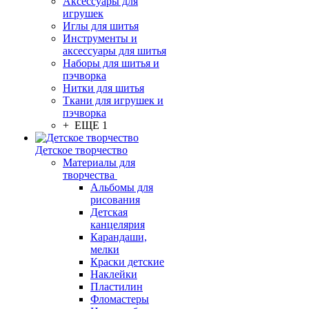
Аксессуары для
игрушек
Иглы для шитья
Инструменты и
аксессуары для шитья
Наборы для шитья и
пэчворка
Нитки для шитья
Ткани для игрушек и
пэчворка
+ ЕЩЕ 1
Детское творчество
Материалы для
творчества
Альбомы для
рисования
Детская
канцелярия
Карандаши,
мелки
Краски детские
Наклейки
Пластилин
Фломастеры