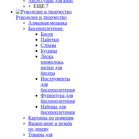
Аксессуары для книг
+ ЕЩЕ 7
Рукоделие и творчество
Алмазная мозаика
Бисероплетение
Бисер
Пайетки
Стразы
Бусины
Леска,
проволока,
нитки для
бисера
Инструменты
для
бисероплетения
Фурнитура для
бисероплетения
Наборы для
бисероплетения
Картины по номерам
Выжигание и резьба
по дереву
Товары для