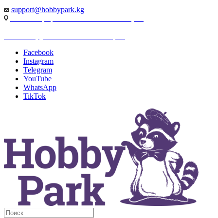
support@hobbypark.kg
г. Бишкек, пр-т. Чынгыза Айтматова, 91
г. Бишкек, ул. Якова Логвиненко, 55
Facebook
Instagram
Telegram
YouTube
WhatsApp
TikTok