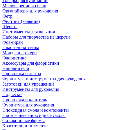
Товары для кулинарии
Мыловарение и свечи
Органайзеры для рукоделия
Фетр
Фелтинг (валяние)
Шерсть
Инструменты для валяния
Наборы для творчества из шерсти
Фоамиран
Пластичная замша
Молды и каттеры
Флористика
Аксессуары для флористики
Наполнители
Проволока и ленты
Фурнитура и инструменты для рукоделия
Заготовки для украшений
Инструменты для рукоделия
Подвески
Проволока и канитель
Фурнитура для рукоделия
Эпоксидная смола и компоненты
Прозрачные эпоксидные смолы
Силиконовые формы
Красители и пигменты