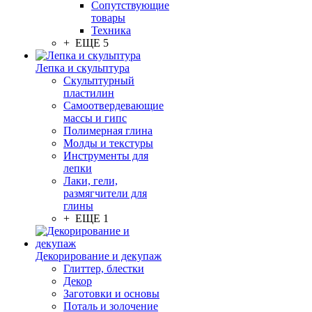
Сопутствующие
товары
Техника
+ ЕЩЕ 5
Лепка и скульптура
Скульптурный
пластилин
Самоотвердевающие
массы и гипс
Полимерная глина
Молды и текстуры
Инструменты для
лепки
Лаки, гели,
размягчители для
глины
+ ЕЩЕ 1
Декорирование и декупаж
Глиттер, блестки
Декор
Заготовки и основы
Поталь и золочение