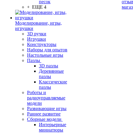
песок
отзыв
+ ЕЩЕ 4
мага
Моделирование, игры,
игрушки
3D ручки
Игрушки
Конструкторы
Наборы для опытов
Настольные игры
Пазлы
3D пазлы
Деревянные
пазлы
Классические
пазлы
Роботы и
радиоуправляемые
модели
Развивающие игры
Раннее развитие
Сборные модели
Интерьерные
миниатюры