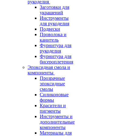
рукоделия
Заготовки для
украшений
Инструменты
для рукоделия
Подвески
Проволока и
канитель
Фурнитура для
рукоделия
Фурнитура для
бисероплетения
Эпоксидная смола и
компоненты
Прозрачные
эпоксидные
смолы
Силиконовые
формы
Красители и
пигменты
Инструменты и
дополнительные
компоненты
Материалы для