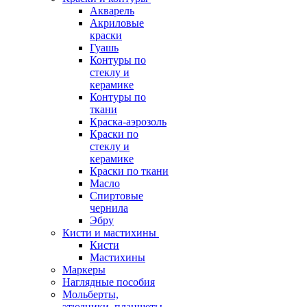
Акварель
Акриловые
краски
Гуашь
Контуры по
стеклу и
керамике
Контуры по
ткани
Краска-аэрозоль
Краски по
стеклу и
керамике
Краски по ткани
Масло
Спиртовые
чернила
Эбру
Кисти и мастихины
Кисти
Мастихины
Маркеры
Наглядные пособия
Мольберты,
этюдники, планшеты