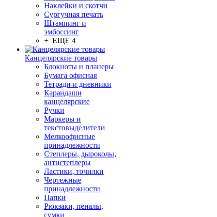
Наклейки и скотчи
Сургучная печать
Штампинг и
эмбоссинг
+ ЕЩЕ 4
Канцелярские товары
Блокноты и планеры
Бумага офисная
Тетради и дневники
Карандаши
канцелярские
Ручки
Маркеры и
текстовыделители
Мелкоофисные
принадлежности
Степлеры, дыроколы,
антистеплеры
Ластики, точилки
Чертежные
принадлежности
Папки
Рюкзаки, пеналы,
сумки