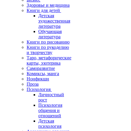
Здоровье и медицина
Книги для детей
Детская
художественная
литература
Обучающая
литература
Книги по рисованию
Книги по рукоделию
и творчеству
Таро, метафорические
карты, эзотерика
Саморазвитие
Комиксы, манга
Нонфикшн
Проза
Психология
Личностный
рост
Психология
общения и
отношений
Детская
психология