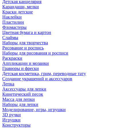
Детская канцелярия
Карандаши, мелки
Краски детские
Наклейки
Пластилин
Фломастеры
Цветная бумага и картон
Слаймы
Наборы для творчества
Рисование и роспись
Наборы для рисования и росписи
Раскраски
Аппликации и мозаики
Гравюры и фрески
Детская косметика, грим, переводные тату
Создание украшений и аксессуаров
Лепка
Аксессуары для лепки
Кинетический песок
Масса для лепки
Наборы для лепки
Моделирование, игры, игрушки
3D ручки
Игрушки
Конструкторы