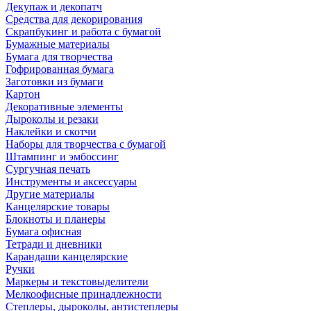
Декупаж и декопатч
Средства для декорирования
Скрапбукинг и работа с бумагой
Бумажные материалы
Бумага для творчества
Гофрированная бумага
Заготовки из бумаги
Картон
Декоративные элементы
Дыроколы и резаки
Наклейки и скотчи
Наборы для творчества с бумагой
Штампинг и эмбоссинг
Сургучная печать
Инструменты и аксессуары
Другие материалы
Канцелярские товары
Блокноты и планеры
Бумага офисная
Тетради и дневники
Карандаши канцелярские
Ручки
Маркеры и текстовыделители
Мелкоофисные принадлежности
Степлеры, дыроколы, антистеплеры