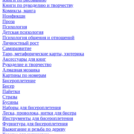
Книги по рукоделию и творчеству
Комиксы, манга
Нонфикшн
Проза
Психология
Детская психология
Психология общения и отношений
Личностный рост
Саморазвитие
Таро, метафорические карты, эзотерика
Аксессуары для книг
Рукоделие и творчество
Алмазная мозаика
Картины по номерам
Бисероплетение
Бисер
Пайетки
Стразы
Бусины
Наборы для бисероплетения
Леска, проволока, нитки для бисера
Инструменты для бисероплетения
Фурнитура для бисероплетения
Выжигание и резьба по дереву