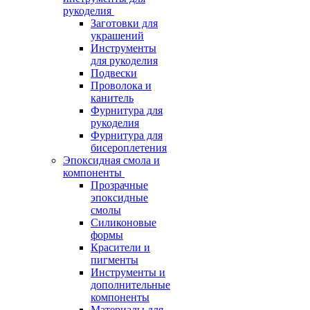
рукоделия
Заготовки для
украшений
Инструменты
для рукоделия
Подвески
Проволока и
канитель
Фурнитура для
рукоделия
Фурнитура для
бисероплетения
Эпоксидная смола и
компоненты
Прозрачные
эпоксидные
смолы
Силиконовые
формы
Красители и
пигменты
Инструменты и
дополнительные
компоненты
Материалы для