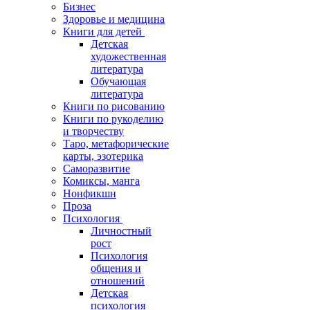
Бизнес
Здоровье и медицина
Книги для детей
Детская
художественная
литература
Обучающая
литература
Книги по рисованию
Книги по рукоделию
и творчеству
Таро, метафорические
карты, эзотерика
Саморазвитие
Комиксы, манга
Нонфикшн
Проза
Психология
Личностный
рост
Психология
общения и
отношений
Детская
психология