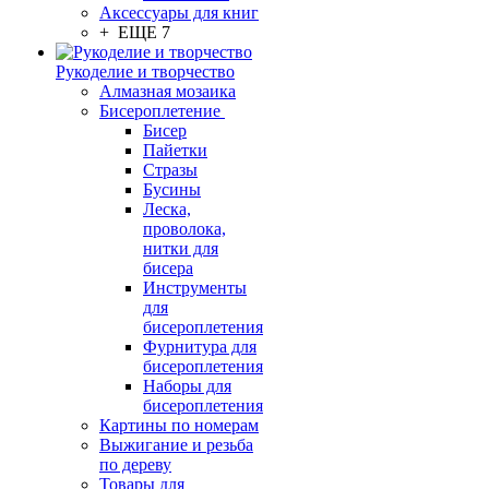
Аксессуары для книг
+ ЕЩЕ 7
Рукоделие и творчество
Алмазная мозаика
Бисероплетение
Бисер
Пайетки
Стразы
Бусины
Леска,
проволока,
нитки для
бисера
Инструменты
для
бисероплетения
Фурнитура для
бисероплетения
Наборы для
бисероплетения
Картины по номерам
Выжигание и резьба
по дереву
Товары для