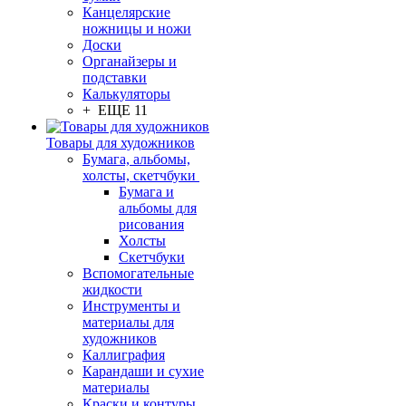
Канцелярские
ножницы и ножи
Доски
Органайзеры и
подставки
Калькуляторы
+ ЕЩЕ 11
Товары для художников
Бумага, альбомы,
холсты, скетчбуки
Бумага и
альбомы для
рисования
Холсты
Скетчбуки
Вспомогательные
жидкости
Инструменты и
материалы для
художников
Каллиграфия
Карандаши и сухие
материалы
Краски и контуры