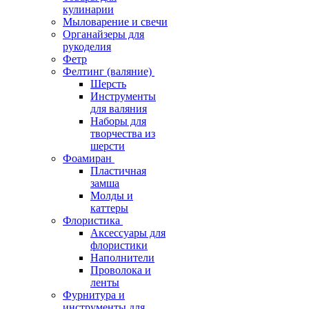
кулинарии
Мыловарение и свечи
Органайзеры для
рукоделия
Фетр
Фелтинг (валяние)
Шерсть
Инструменты
для валяния
Наборы для
творчества из
шерсти
Фоамиран
Пластичная
замша
Молды и
каттеры
Флористика
Аксессуары для
флористики
Наполнители
Проволока и
ленты
Фурнитура и
инструменты для