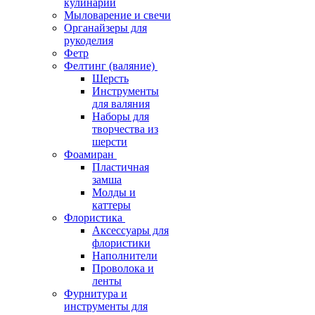
кулинарии
Мыловарение и свечи
Органайзеры для
рукоделия
Фетр
Фелтинг (валяние)
Шерсть
Инструменты
для валяния
Наборы для
творчества из
шерсти
Фоамиран
Пластичная
замша
Молды и
каттеры
Флористика
Аксессуары для
флористики
Наполнители
Проволока и
ленты
Фурнитура и
инструменты для