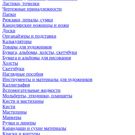
Ластики, точилки
Чертежные принадлежности
Папки
Рюкзаки, пеналы, сумки
Канцелярские ножницы и ножи
Доски
Органайзеры и подставки
Калькуляторы
Товары для художников
Бумага, альбомы, холсты, скетчбуки
Бумага и альбомы для рисования
Холсты
Скетчбуки
Наглядные пособия
Инструменты и материалы для художников
Каллиграфия
Вспомогательные жидкости
Мольберты, этюдники, планшеты
Кисти и мастихины
Кисти
Мастихины
Маркеры
Ручки и линеры
Карандаши и сухие материалы
Краски и контуры