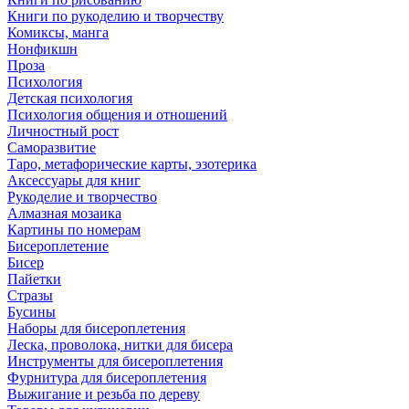
Книги по рукоделию и творчеству
Комиксы, манга
Нонфикшн
Проза
Психология
Детская психология
Психология общения и отношений
Личностный рост
Саморазвитие
Таро, метафорические карты, эзотерика
Аксессуары для книг
Рукоделие и творчество
Алмазная мозаика
Картины по номерам
Бисероплетение
Бисер
Пайетки
Стразы
Бусины
Наборы для бисероплетения
Леска, проволока, нитки для бисера
Инструменты для бисероплетения
Фурнитура для бисероплетения
Выжигание и резьба по дереву