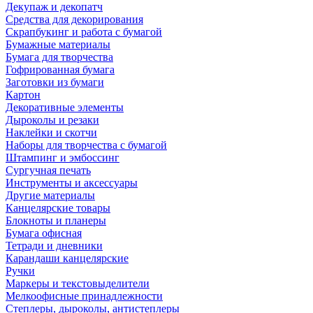
Декупаж и декопатч
Средства для декорирования
Скрапбукинг и работа с бумагой
Бумажные материалы
Бумага для творчества
Гофрированная бумага
Заготовки из бумаги
Картон
Декоративные элементы
Дыроколы и резаки
Наклейки и скотчи
Наборы для творчества с бумагой
Штампинг и эмбоссинг
Сургучная печать
Инструменты и аксессуары
Другие материалы
Канцелярские товары
Блокноты и планеры
Бумага офисная
Тетради и дневники
Карандаши канцелярские
Ручки
Маркеры и текстовыделители
Мелкоофисные принадлежности
Степлеры, дыроколы, антистеплеры