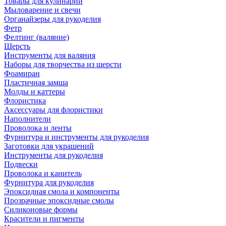
Товары для кулинарии
Мыловарение и свечи
Органайзеры для рукоделия
Фетр
Фелтинг (валяние)
Шерсть
Инструменты для валяния
Наборы для творчества из шерсти
Фоамиран
Пластичная замша
Молды и каттеры
Флористика
Аксессуары для флористики
Наполнители
Проволока и ленты
Фурнитура и инструменты для рукоделия
Заготовки для украшений
Инструменты для рукоделия
Подвески
Проволока и канитель
Фурнитура для рукоделия
Эпоксидная смола и компоненты
Прозрачные эпоксидные смолы
Силиконовые формы
Красители и пигменты