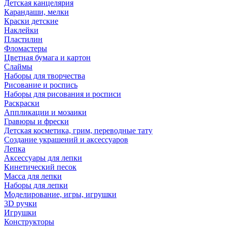
Детская канцелярия
Карандаши, мелки
Краски детские
Наклейки
Пластилин
Фломастеры
Цветная бумага и картон
Слаймы
Наборы для творчества
Рисование и роспись
Наборы для рисования и росписи
Раскраски
Аппликации и мозаики
Гравюры и фрески
Детская косметика, грим, переводные тату
Создание украшений и аксессуаров
Лепка
Аксессуары для лепки
Кинетический песок
Масса для лепки
Наборы для лепки
Моделирование, игры, игрушки
3D ручки
Игрушки
Конструкторы