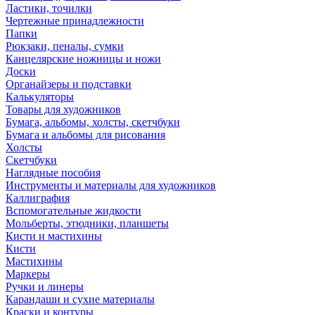
Ластики, точилки
Чертежные принадлежности
Папки
Рюкзаки, пеналы, сумки
Канцелярские ножницы и ножи
Доски
Органайзеры и подставки
Калькуляторы
Товары для художников
Бумага, альбомы, холсты, скетчбуки
Бумага и альбомы для рисования
Холсты
Скетчбуки
Наглядные пособия
Инструменты и материалы для художников
Каллиграфия
Вспомогательные жидкости
Мольберты, этюдники, планшеты
Кисти и мастихины
Кисти
Мастихины
Маркеры
Ручки и линеры
Карандаши и сухие материалы
Краски и контуры